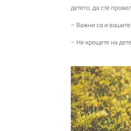
детето, да сте пров
– Важни са и вашите
– Не крещете на дете