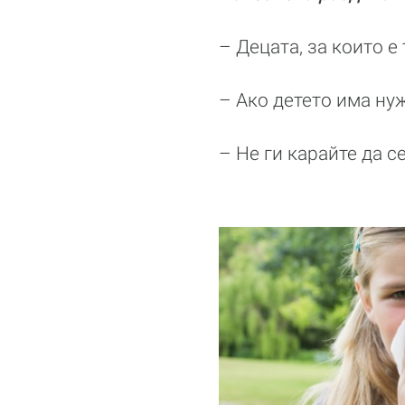
– Децата, за които е
– Ако детето има нуж
– Не ги карайте да с