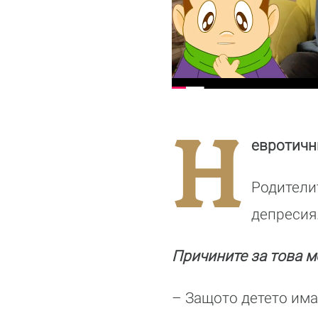
Н
евротичн
Родителит
депресия
Причините за това м
– Защото детето има