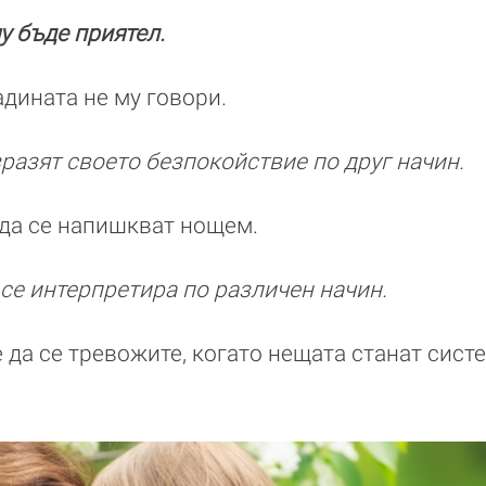
у бъде приятел.
адината не му говори.
зразят своето безпокойствие по друг начин.
да се напишкват нощем.
 се интерпретира по различен начин.
 да се тревожите, когато нещата станат сист