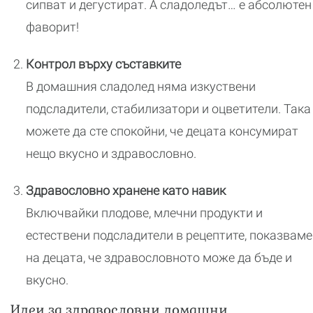
сипват и дегустират. А сладоледът… е абсолютен
фаворит!
Контрол върху съставките
В домашния сладолед няма изкуствени
подсладители, стабилизатори и оцветители. Така
можете да сте спокойни, че децата консумират
нещо вкусно и здравословно.
Здравословно хранене като навик
Включвайки плодове, млечни продукти и
естествени подсладители в рецептите, показваме
на децата, че здравословното може да бъде и
вкусно.
Идеи за здравословни домашни