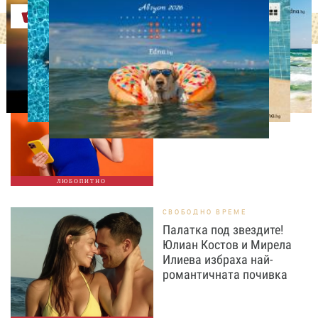
Оферти
ЛЮБОПИТНО
ТЕСТ: Какво издава
телефонът ти за теб?
ЛЮБОПИТНО
СВОБОДНО ВРЕМЕ
Палатка под звездите!
Юлиан Костов и Мирела
Илиева избраха най-
романтичната почивка