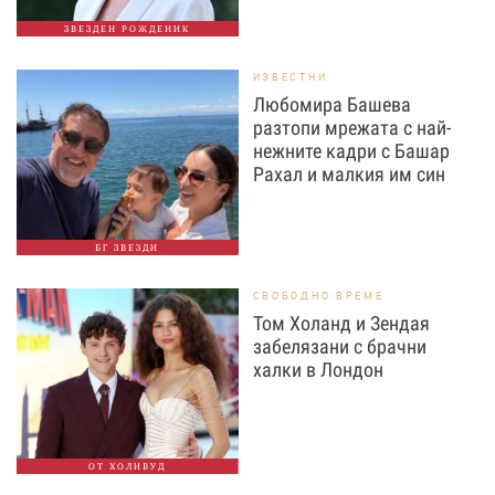
ЗВЕЗДЕН РОЖДЕНИК
ИЗВЕСТНИ
Любомира Башева
разтопи мрежата с най-
нежните кадри с Башар
Рахал и малкия им син
БГ ЗВЕЗДИ
СВОБОДНО ВРЕМЕ
Том Холанд и Зендая
забелязани с брачни
халки в Лондон
ОТ ХОЛИВУД