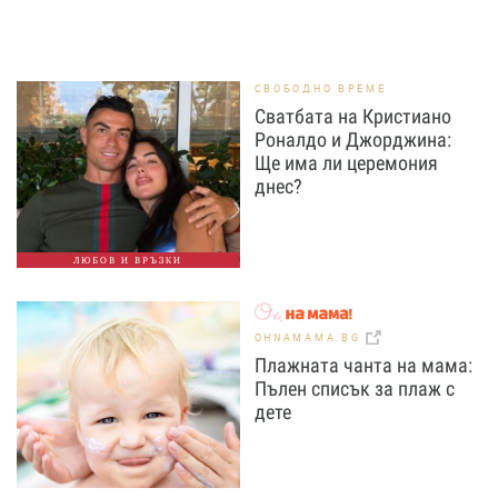
СВОБОДНО ВРЕМЕ
Сватбата на Кристиано
Роналдо и Джорджина:
Ще има ли церемония
днес?
ЛЮБОВ И ВРЪЗКИ
OHNAMAMA.BG
Плажната чанта на мама:
Пълен списък за плаж с
дете