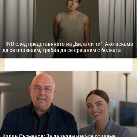
TINO след представянето на „Била си ти“: Ако искаме
да се опознаем, трябва да се срещнем с болката
Калин Сърменов: За да знаем накъде отиваме,