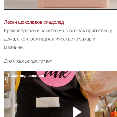
Лесен шоколадов сладолед
Кремообразен и наситен – но все пак приготвен у
дома, с контрол над количеството захар и
мазнини.
Ето и как се приготвя: