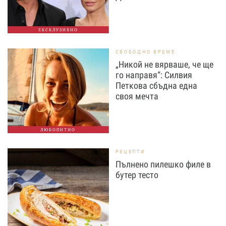
ЕКСКЛУЗИВНО
СВОБОДНО ВРЕМЕ
„Никой не вярваше, че ще
го направя“: Силвия
Петкова сбъдна една
своя мечта
ЛЮБОПИТНО
РЕЦЕПТИ
Пълнено пилешко филе в
бутер тесто