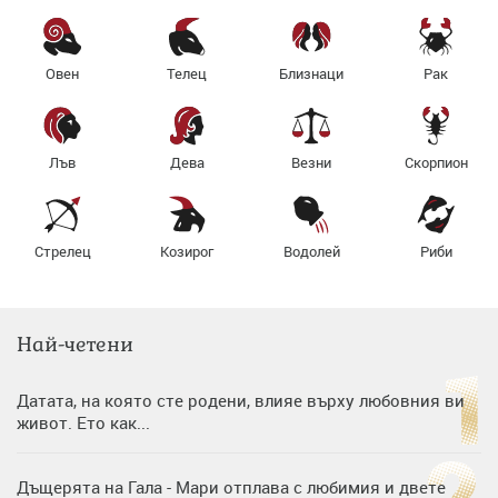
Овен
Телец
Близнаци
Рак
Лъв
Дева
Везни
Скорпион
Стрелец
Козирог
Водолей
Риби
Най-четени
Датата, на която сте родени, влияе върху любовния ви
живот. Ето как...
Дъщерята на Гала - Мари отплава с любимия и двете