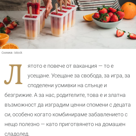
Снимка:
istock
Л
ятото е повече от ваканция — то е
усещане. Усещане за свобода, за игра, за
споделени усмивки на слънце и
безгрижие. А за нас, родителите, това е и златна
възможност да изградим ценни спомени с децата
си, особено когато комбинираме забавлението с
нещо полезно — като приготвянето на домашен
сладолед.