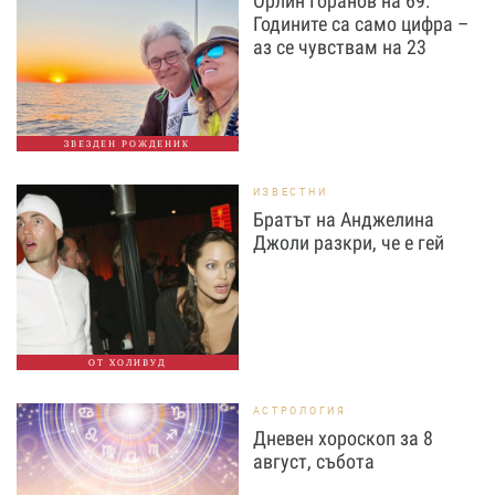
Орлин Горанов на 69:
Годините са само цифра –
аз се чувствам на 23
ЗВЕЗДЕН РОЖДЕНИК
ИЗВЕСТНИ
Братът на Анджелина
Джоли разкри, че е гей
ОТ ХОЛИВУД
АСТРОЛОГИЯ
Дневен хороскоп за 8
август, събота