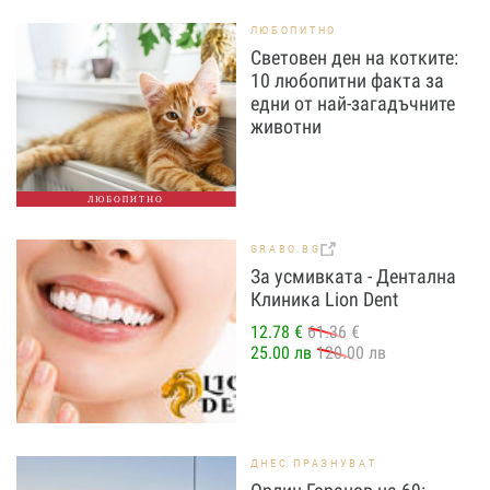
ЛЮБОПИТНО
Световен ден на котките:
10 любопитни факта за
едни от най-загадъчните
животни
ЛЮБОПИТНО
GRABO.BG
За усмивката - Дентална
Клиника Lion Dent
12.78 €
61.36 €
25.00 лв
120.00 лв
ДНЕС ПРАЗНУВАТ