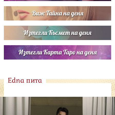
Виж Тайна на деня
Изтегли Късмет на деня
Изтегли Карта Таро на деня
Edna пита