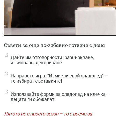
Съвети за още по-забавно готвене с деца
Дайте им отговорности: разбъркване,
изсипване, декориране.
Направете игра: "Измисли свой сладолед" –
те избират съставките!
Използвайте форми за сладолед на клечка –
децата ги обожават.
Лятото не е просто сезон – то е време за