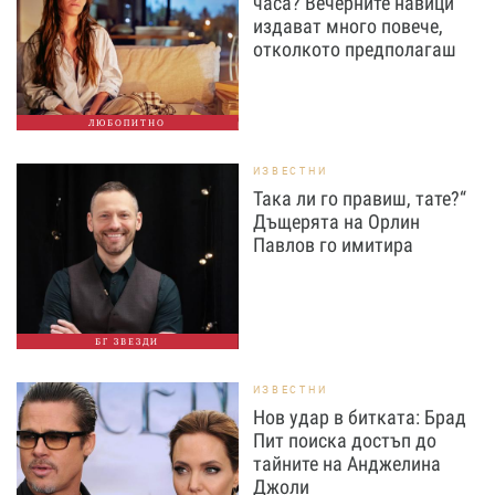
часа? Вечерните навици
издават много повече,
отколкото предполагаш
ЛЮБОПИТНО
ИЗВЕСТНИ
Така ли го правиш, тате?“
Дъщерята на Орлин
Павлов го имитира
БГ ЗВЕЗДИ
ИЗВЕСТНИ
Нов удар в битката: Брад
Пит поиска достъп до
тайните на Анджелина
Джоли