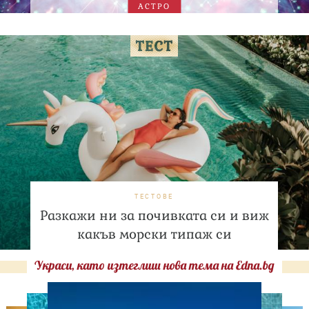
АСТРО
ТЕСТОВЕ
Разкажи ни за почивката си и виж
какъв морски типаж си
Украси, като изтеглиш нова тема на Edna.bg