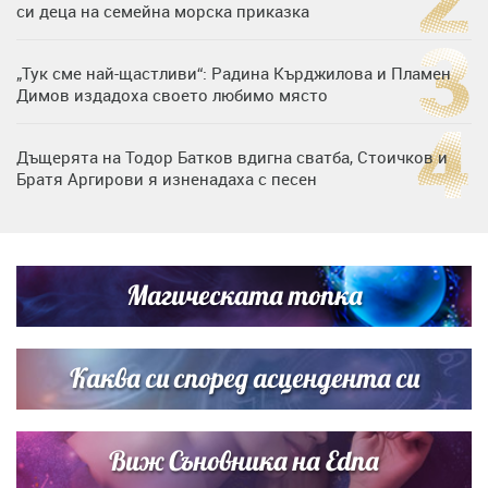
си деца на семейна морска приказка
„Тук сме най-щастливи“: Радина Кърджилова и Пламен
Димов издадоха своето любимо място
Дъщерята на Тодор Батков вдигна сватба, Стоичков и
Братя Аргирови я изненадаха с песен
Дневен хороскоп за 6 август, четвъртък
Магическата топка
Списъкът е ясен: Джей Ло и Риана във ВИП гостите на
сватбата на Роналдо
Каква си според асцендента си
Виж Съновника на Edna