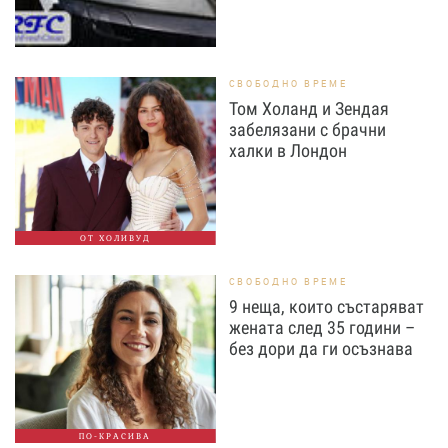
СВОБОДНО ВРЕМЕ
Том Холанд и Зендая
забелязани с брачни
халки в Лондон
ОТ ХОЛИВУД
СВОБОДНО ВРЕМЕ
9 неща, които състаряват
жената след 35 години –
без дори да ги осъзнава
ПО-КРАСИВА