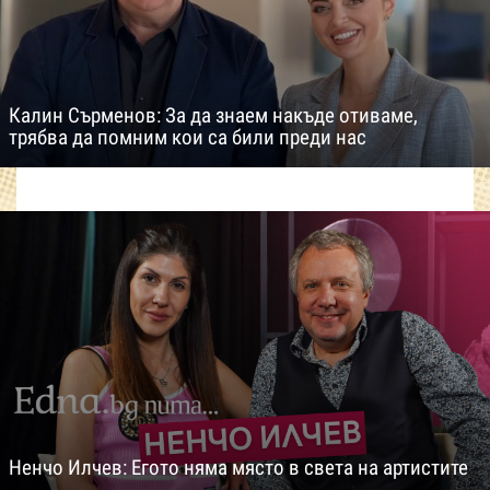
Калин Сърменов: За да знаем накъде отиваме,
трябва да помним кои са били преди нас
Ненчо Илчев: Егото няма място в света на артистите