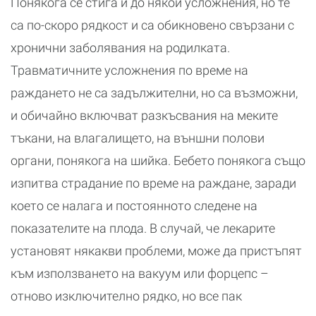
Понякога се стига и до някои усложнения, но те
са по-скоро рядкост и са обикновено свързани с
хронични заболявания на родилката.
Травматичните усложнения по време на
раждането не са задължителни, но са възможни,
и обичайно включват разкъсвания на меките
тъкани, на влагалището, на външни полови
органи, понякога на шийка. Бебето понякога също
изпитва страдание по време на раждане, заради
което се налага и постоянното следене на
показателите на плода. В случай, че лекарите
установят някакви проблеми, може да пристъпят
към използването на вакуум или форцепс –
отново изключително рядко, но все пак