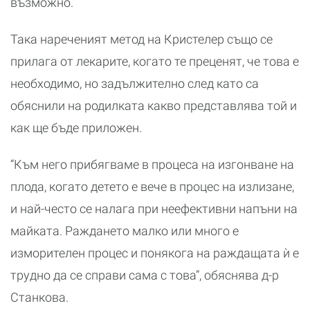
възможно.
Така нареченият метод на Кристелер също се
прилага от лекарите, когато те преценят, че това е
необходимо, но задължително след като са
обяснили на родилката какво представлява той и
как ще бъде приложен.
“Към него прибягваме в процеса на изгонване на
плода, когато детето е вече в процес на излизане,
и най-често се налага при неефективни напъни на
майката. Раждането малко или много е
изморителен процес и понякога на раждащата ѝ е
трудно да се справи сама с това”, обяснява д-р
Станкова.