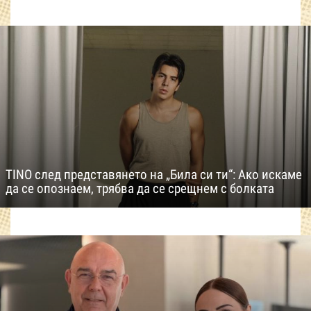
TINO след представянето на „Била си ти“: Ако искаме
да се опознаем, трябва да се срещнем с болката