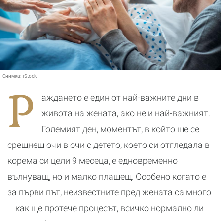
Снимка:
iStock
Р
аждането е един от най-важните дни в
живота на жената, ако не и най-важният.
Големият ден, моментът, в който ще се
срещнеш очи в очи с детето, което си отгледала в
корема си цели 9 месеца, е едновременно
вълнуващ, но и малко плашещ. Особено когато е
за първи път, неизвестните пред жената са много
– как ще протече процесът, всичко нормално ли