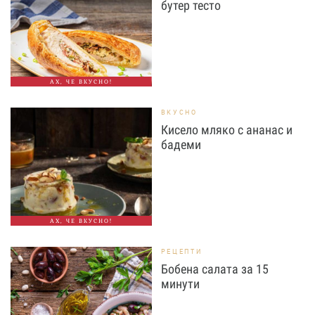
бутер тесто
АХ, ЧЕ ВКУСНО!
ВКУСНО
Кисело мляко с ананас и
бадеми
АХ, ЧЕ ВКУСНО!
РЕЦЕПТИ
Бобена салата за 15
минути