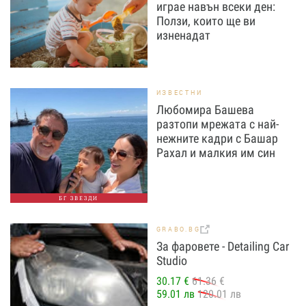
играе навън всеки ден:
Ползи, които ще ви
изненадат
ИЗВЕСТНИ
Любомира Башева
разтопи мрежата с най-
нежните кадри с Башар
Рахал и малкия им син
БГ ЗВЕЗДИ
GRABO.BG
За фаровете - Detailing Car
Studio
30.17 €
61.36 €
59.01 лв
120.01 лв