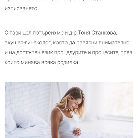
изписването.
С тази цел потърсихме и д-р Тоня Станкова,
акушер-гинеколог, която да разясни внимателно
и на достъпен език процедурите и процесите, през
които минава всяка родилка.