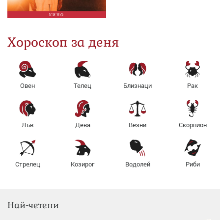
КИНО
Хороскоп за деня
Овен
Телец
Близнаци
Рак
Лъв
Дева
Везни
Скорпион
Стрелец
Козирог
Водолей
Риби
Най-четени