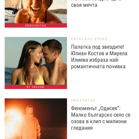
своя мечта
ЛЮБОПИТНО
СВОБОДНО ВРЕМЕ
Палатка под звездите!
Юлиан Костов и Мирела
Илиева избраха най-
романтичната почивка
БГ ЗВЕЗДИ
ЛЮБОПИТНО
Феноменът „Одисея“:
Малко българско село се
озова в клип с милиони
гледания