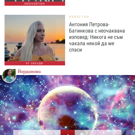
ЛЮБОПИТНО
ИЗВЕСТНИ
Антония Петрова-
Батинкова с неочаквана
изповед: Никога не съм
чакала някой да ме
спаси
БГ ЗВЕЗДИ
Йорданова