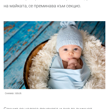
на майката, се преминава към секцио.
Снимка:
Istock
Секцио се налага понякога и ако възникнат