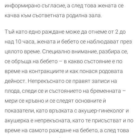
информирано съгласие, а след това жената се
качва към съответната родилна зала.
Тъй като едно раждане може да отнеме от 2 до
над 10 часа, жената и бебето се наблюдават през
цялото време. Специално внимание, разбира се,
се обръща на бебето – в какво състояние е по
време на контракциите и как понася родовата
дейност. Непрекъснато се правят записи на
плода, следи се и състоянието на бременната –
мери се кръвно и се следят основните ѝ
показатели, като връзката с акушер-гинеколог и
акушерка е непрекъсната, като те присъстват и по
време на самото раждане на бебето, а след това