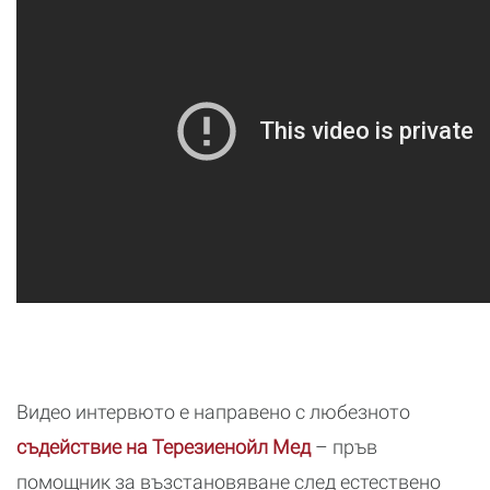
Видео интервюто е направено с любезното
съдействие на Терезиенойл Мед
– пръв
помощник за възстановяване след естествено