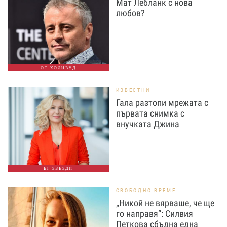
Мат Лебланк с нова
любов?
ОТ ХОЛИВУД
ИЗВЕСТНИ
Гала разтопи мрежата с
първата снимка с
внучката Джина
БГ ЗВЕЗДИ
СВОБОДНО ВРЕМЕ
„Никой не вярваше, че ще
го направя“: Силвия
Петкова сбъдна една