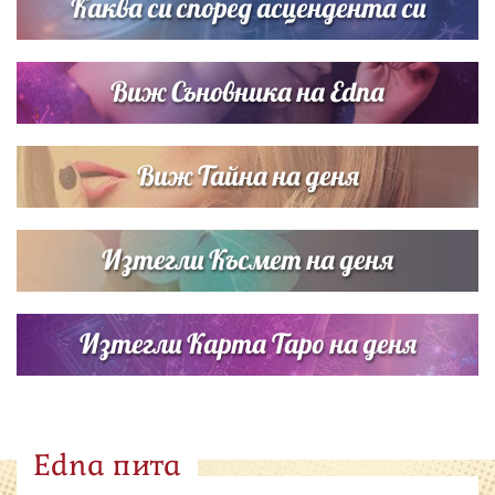
Каква си според асцендента си
Виж Съновника на Edna
Виж Тайна на деня
Изтегли Късмет на деня
Изтегли Карта Таро на деня
Edna пита