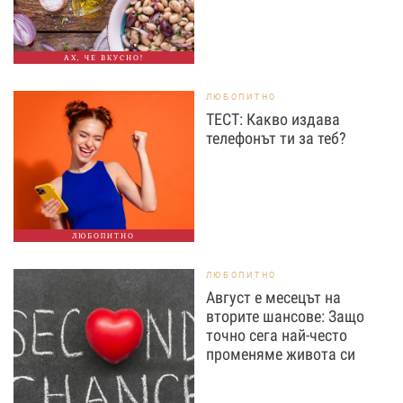
АХ, ЧЕ ВКУСНО!
ЛЮБОПИТНО
ТЕСТ: Какво издава
телефонът ти за теб?
ЛЮБОПИТНО
ЛЮБОПИТНО
Август е месецът на
вторите шансове: Защо
точно сега най-често
променяме живота си