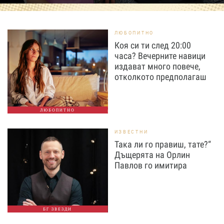
ЛЮБОПИТНО
Коя си ти след 20:00
часа? Вечерните навици
издават много повече,
отколкото предполагаш
ЛЮБОПИТНО
ИЗВЕСТНИ
Така ли го правиш, тате?“
Дъщерята на Орлин
Павлов го имитира
БГ ЗВЕЗДИ