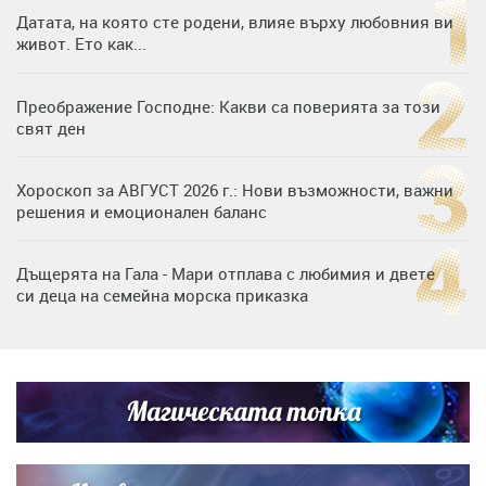
Датата, на която сте родени, влияе върху любовния ви
живот. Ето как...
Преображение Господне: Какви са поверията за този
свят ден
Хороскоп за АВГУСТ 2026 г.: Нови възможности, важни
решения и емоционален баланс
Дъщерята на Гала - Мари отплава с любимия и двете
си деца на семейна морска приказка
„Тук сме най-щастливи“: Радина Кърджилова и Пламен
Димов издадоха своето любимо място
Магическата топка
Дъщерята на Тодор Батков вдигна сватба, Стоичков и
Братя Аргирови я изненадаха с песен