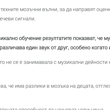
 техните мозъчни вълни, за да направят оценк
речеви сигнали.
зикално обучение резултатите показват, че м
 различава един звук от друг, особено когат
ято не се е занимавала с музикални дейности 
ва, че има разлики в мозъка на децата, отгл
 тяхната способност да научават нови неща.