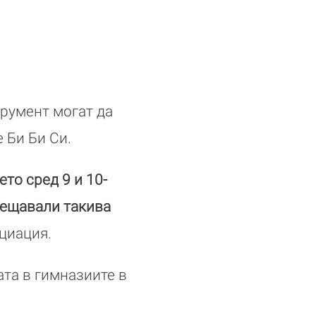
трумент могат да
 Би Би Си.
то сред 9 и 10-
осещавали такива
циация.
ата в гимназиите в