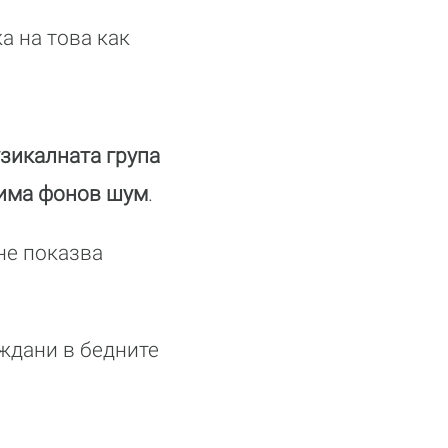
а на това как
узикалната група
о има фонов шум
.
не показва
еждани в бедните