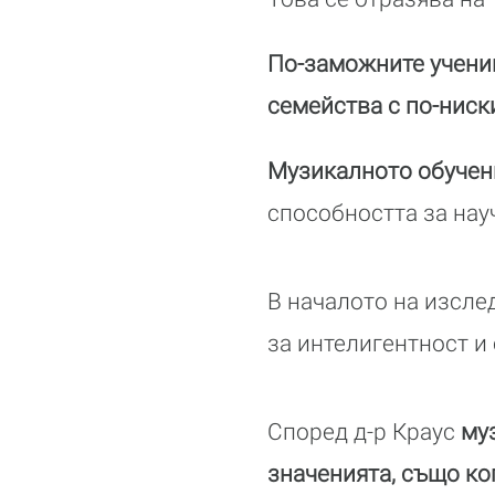
По-заможните учениц
семейства с по-ниск
Музикалното обучен
способността за науч
В началото на изсле
за интелигентност и 
Според д-р Краус
му
значенията, също ког