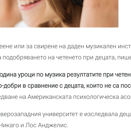
еене или за свирене на даден музикален инс
 подобряването на четенето при децата, пише
одина уроци по музика резултатите при четене
о-добри в сравнение с децата, които не са п
ледване на Американската психологическа асо
еверозападния университет е изследвала дец
Чикаго и Лос Анджелис.