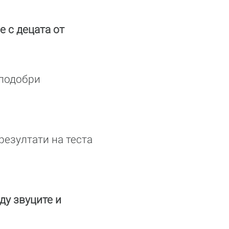
 с децата от
а подобри
резултати на теста
ду звуците и