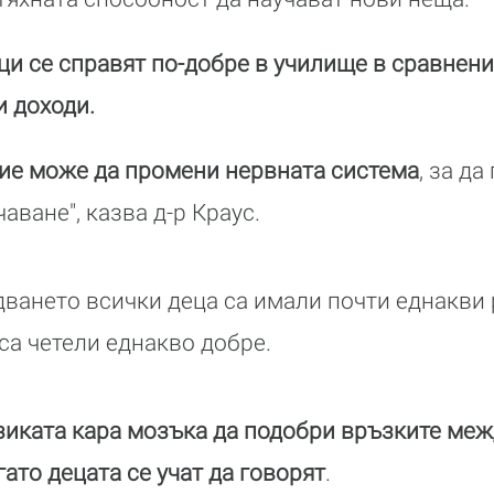
и се справят по-добре в училище в сравнение
и доходи.
ие може да промени нервната система
, за д
аване", казва д-р Краус.
дването всички деца са имали почти еднакви 
са четели еднакво добре.
зиката кара мозъка да подобри връзките меж
ато децата се учат да говорят
.