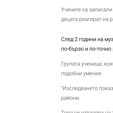
Учените са записали
децата реагират на 
След 2 години на му
по-бързо и по-точно
Групата ученици, ко
подобни умения.
"Изследването показ
райони.
Това се отразява на