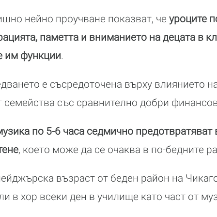
ишно нейно проучване показват, че
уроците п
ацията, паметта и вниманието на децата в кл
е им функции
.
едването е съсредоточена върху влиянието на
от семейства със сравнително добри финансо
музика по 5-6 часа седмично предотвратяват
тене
, което може да се очаква в по-бедните р
нейджърска възраст от беден район на Чикаго
ли в хор всеки ден в училище като част от му