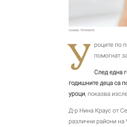
Снимка:
Thinkstock
У
роците по п
помогнат за
След една г
годишните деца са п
уроци
, показва изс
Д-р Нина Краус от С
различни райони на 