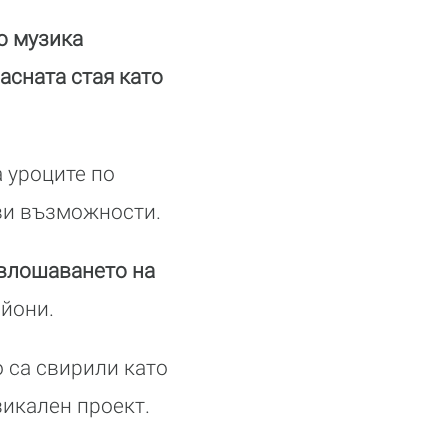
о музика
асната стая като
 уроците по
ви възможности.
 влошаването на
айони.
 са свирили като
зикален проект.