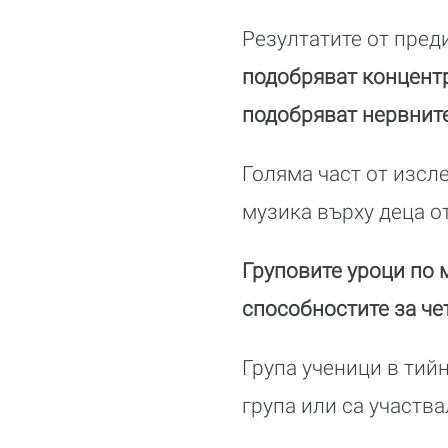
Резултатите от пред
подобряват концентр
подобряват нервнит
Голяма част от изсл
музика върху деца 
Груповите уроци по 
способностите за че
Група ученици в тий
група или са участва