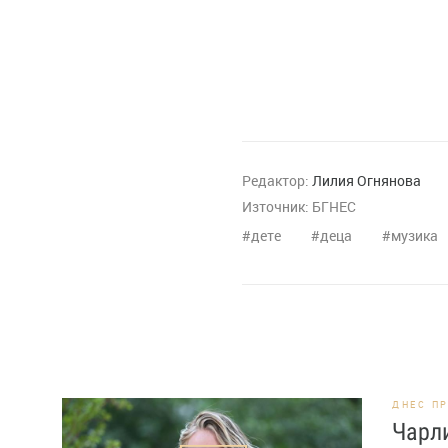
Редактор:
Лилия Огнянова
Източник:
БГНЕС
дете
деца
музика
ДНЕС П
Чарли