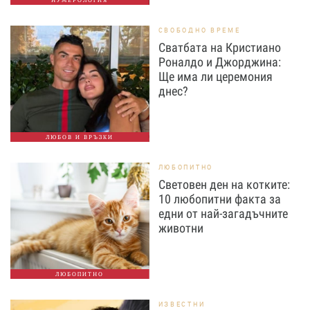
СВОБОДНО ВРЕМЕ
Сватбата на Кристиано
Роналдо и Джорджина:
Ще има ли церемония
днес?
ЛЮБОВ И ВРЪЗКИ
ЛЮБОПИТНО
Световен ден на котките:
10 любопитни факта за
едни от най-загадъчните
животни
ЛЮБОПИТНО
ИЗВЕСТНИ