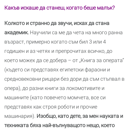
Какъв искаше да станеш, когато беше малък?
Колкото и странно да звучи, исках да стана
академик.
Научили са ме да чета на много ранна
възраст, примерно когато съм бил 3 или 4
годишен и аз четях и препрочитах всичко, до
което можех да се добера – от „Книга за операта”
(където си представях египетски фараони и
средновековни рицари без дори да съм стъпвал в
опера), до разни книги за локомотивите и
машините (като повечето момчета, все си
представях как строя роботи и прочие
машинария).
Изобщо, като дете, за мен науката и
техниката бяха най-вълнуващото нещо, което