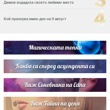
Димов издадоха своето любимо място
Кой празнува имен ден на 9 август
Дъщерята на Тодор Батков вдигна сватба, Стоичков и
Братя Аргирови я изненадаха с песен
Магическата топка
Дневен хороскоп за 6 август, четвъртък
Каква си според асцендента си
Виж Съновника на Edna
Виж Тайна на деня