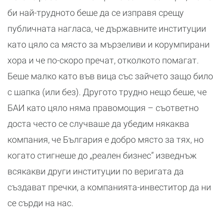
би най-трудното беше да се изправя срещу
публичната нагласа, че държавните институции
като цяло са място за мързеливи и корумпирани
хора и че по-скоро пречат, отколкото помагат.
Беше малко като във вица със зайчето защо било
с шапка (или без). Другото трудно нещо беше, че
БАИ като цяло няма правомощия – съответно
доста често се случваше да убедим някаква
компания, че България е добро място за тях, но
когато стигнеше до „реален бизнес” изведнъж
всякакви други институции по веригата да
създават пречки, а компанията-инвеститор да ни
се сърди на нас.