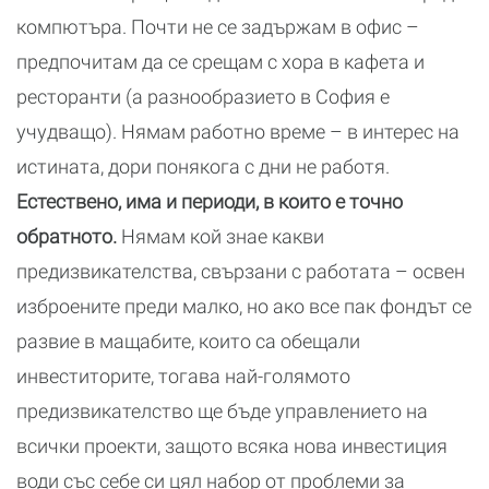
компютъра. Почти не се задържам в офис –
предпочитам да се срещам с хора в кафета и
ресторанти (а разнообразието в София е
учудващо). Нямам работно време – в интерес на
истината, дори понякога с дни не работя.
Естествено, има и периоди, в които е точно
обратното.
Нямам кой знае какви
предизвикателства, свързани с работата – освен
изброените преди малко, но ако все пак фондът се
развие в мащабите, които са обещали
инвеститорите, тогава най-голямото
предизвикателство ще бъде управлението на
всички проекти, защото всяка нова инвестиция
води със себе си цял набор от проблеми за