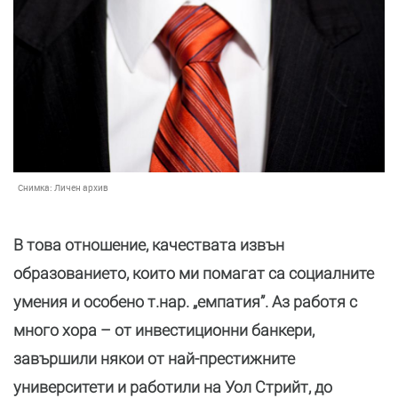
Снимка:
Личен архив
В това отношение, качествата извън
образованието, които ми помагат са социалните
умения и особено т.нар. „емпатия”. Аз работя с
много хора – от инвестиционни банкери,
завършили някои от най-престижните
университети и работили на Уол Стрийт, до