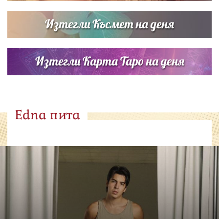
Изтегли Късмет на деня
Изтегли Карта Таро на деня
Edna пита