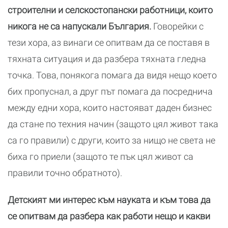
строителни и селскостопански работници, които
никога не са напускали България.
Говорейки с
тези хора, аз винаги се опитвам да се поставя в
тяхната ситуация и да разбера тяхната гледна
точка. Това, понякога помага да видя нещо което
бих пропуснал, а друг път помага да посреднича
между едни хора, които настояват даден бизнес
да стане по техния начин (защото цял живот така
са го правили) с други, които за нищо не света не
биха го приели (защото те пък цял живот са
правили точно обратното).
Детският ми интерес към науката и към това да
се опитвам да разбера как работи нещо и какви