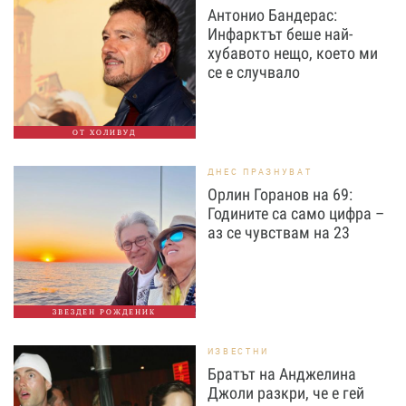
Антонио Бандерас:
Инфарктът беше най-
хубавото нещо, което ми
се е случвало
ОТ ХОЛИВУД
ДНЕС ПРАЗНУВАТ
Орлин Горанов на 69:
Годините са само цифра –
аз се чувствам на 23
ЗВЕЗДЕН РОЖДЕНИК
ИЗВЕСТНИ
Братът на Анджелина
Джоли разкри, че е гей