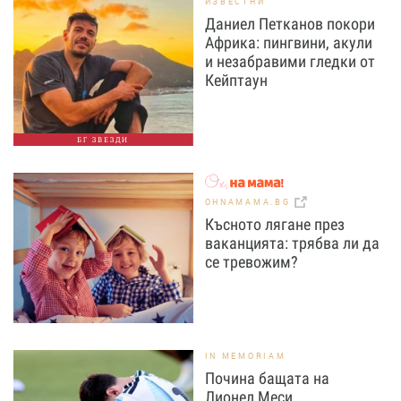
ИЗВЕСТНИ
Даниел Петканов покори
Африка: пингвини, акули
и незабравими гледки от
Кейптаун
БГ ЗВЕЗДИ
OHNAMAMA.BG
Късното лягане през
ваканцията: трябва ли да
се тревожим?
IN MEMORIAM
Почина бащата на
Лионел Меси