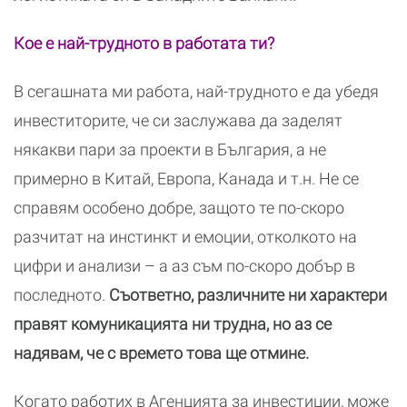
Кое е най-трудното в работата ти?
В сегашната ми работа, най-трудното е да убедя
инвеститорите, че си заслужава да заделят
някакви пари за проекти в България, а не
примерно в Китай, Европа, Канада и т.н. Не се
справям особено добре, защото те по-скоро
разчитат на инстинкт и емоции, отколкото на
цифри и анализи – а аз съм по-скоро добър в
последното.
Съответно, различните ни характери
правят комуникацията ни трудна, но аз се
надявам, че с времето това ще отмине.
Когато работих в Агенцията за инвестиции, може