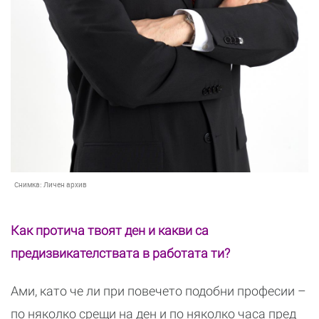
Снимка:
Личен архив
Как протича твоят ден и какви са
предизвикателствата в работата ти?
Ами, като че ли при повечето подобни професии –
по няколко срещи на ден и по няколко часа пред