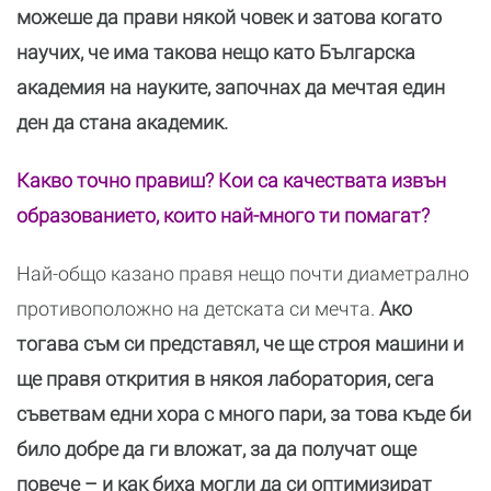
можеше да прави някой човек и затова когато
научих, че има такова нещо като Българска
академия на науките, започнах да мечтая един
ден да стана академик.
Какво точно правиш? Кои са качествата извън
образованието, които най-много ти помагат?
Най-общо казано правя нещо почти диаметрално
противоположно на детската си мечта.
Ако
тогава съм си представял, че ще строя машини и
ще правя открития в някоя лаборатория, сега
съветвам едни хора с много пари, за това къде би
било добре да ги вложат, за да получат още
повече – и как биха могли да си оптимизират