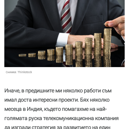
Снимка:
Thinkstock
Иначе, в предишните ми няколко работи съм
имал доста интересни проекти. Бях няколко
месеца в Индия, където помагахме на най-
голямата руска телекомуникационна компания
да изгради стратегия за развитието на един