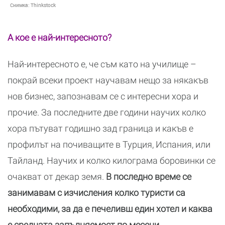
Снимка:
Thinkstock
А кое е най-интересното?
Най-интересното е, че съм като на училище –
покрай всеки проект научавам нещо за някакъв
нов бизнес, запознавам се с интересни хора и
прочие. За последните две години научих колко
хора пътуват годишно зад граница и какъв е
профилът на почиващите в Турция, Испания, или
Тайланд. Научих и колко килограма боровинки се
очакват от декар земя.
В последно време се
занимавам с изчисления колко туристи са
необходими, за да е печеливш един хотел и каква
е средната запълняемост по месеци.