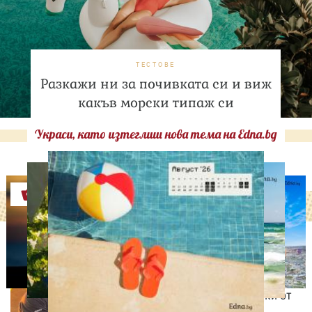
ТЕСТОВЕ
Разкажи ни за почивката си и виж
какъв морски типаж си
Украси, като изтеглиш нова тема на Edna.bg
Оферти
ИЗВЕСТНИ
Даниел Петканов покори
Африка: пингвини, акули
и незабравими гледки от
Кейптаун