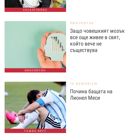
ЕКСКЛУЗИВНО
ЛЮБОПИТНО
Защо човешкият мозък
все още живее в свят,
който вече не
съществува
ЛЮБОПИТНО
IN MEMORIAM
Почина бащата на
Лионел Меси
ТЪЖНА ВЕСТ