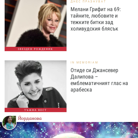
ДНЕС ПРАЗНУВАТ
Мелани Грифит на 69:
тайните, любовите и
тежките битки зад
холивудския блясък
ЗВЕЗДЕН РОЖДЕНИК
IN MEMORIAM
Отиде си Джансевер
Далипова –
емблематичният глас на
арабеска
ТЪЖНА ВЕСТ
Йорданова