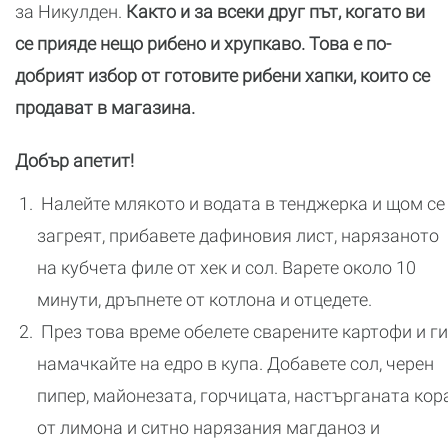
за Никулден.
Както и за всеки друг път, когато ви
се прияде нещо рибено и хрупкаво. Това е по-
добрият избор от готовите рибени хапки, които се
продават в магазина.
Добър апетит!
Налейте млякото и водата в тенджерка и щом се
загреят, прибавете дафиновия лист, нарязаното
на кубчета филе от хек и сол. Варете около 10
минути, дръпнете от котлона и отцедете.
През това време обелете сварените картофи и ги
намачкайте на едро в купа. Добавете сол, черен
пипер, майонезата, горчицата, настърганата кор
от лимона и ситно нарязания магданоз и