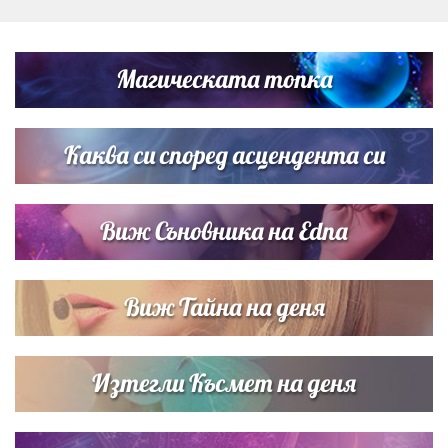
Любомира Башева разтопи мрежата с най-нежните
кадри с Башар Рахал и малкия им син
Магическата топка
Дъщерята на Тодор Батков вдигна сватба, Стоичков и
Братя Аргирови я изненадаха с песен
Каква си според асцендента си
Виж Съновника на Edna
Виж Тайна на деня
Изтегли Късмет на деня