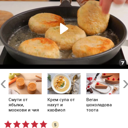
Previous
Ne
Смути от
Крем супа от
Веган
А
ябълки,
нахут и
шоколадова
моркови и чия
карфиол
торта
5