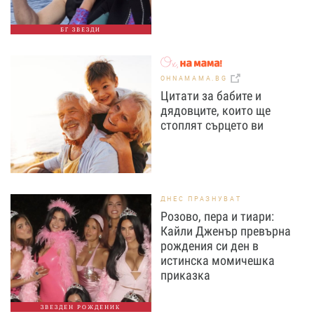
БГ ЗВЕЗДИ
OHNAMAMA.BG
Цитати за бабите и
дядовците, които ще
стоплят сърцето ви
ДНЕС ПРАЗНУВАТ
Розово, пера и тиари:
Кайли Дженър превърна
рождения си ден в
истинска момичешка
приказка
ЗВЕЗДЕН РОЖДЕНИК