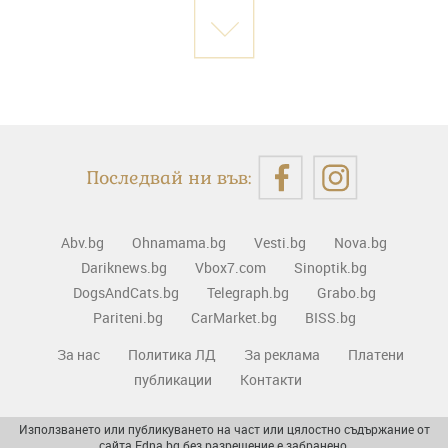
Последвай ни във:
Abv.bg
Ohnamama.bg
Vesti.bg
Nova.bg
Dariknews.bg
Vbox7.com
Sinoptik.bg
DogsAndCats.bg
Telegraph.bg
Grabo.bg
Pariteni.bg
CarMarket.bg
BISS.bg
За нас
Политика ЛД
За реклама
Платени
публикации
Контакти
Използването или публикуването на част или цялостно съдържание от
сайта Edna.bg без разрешение е забранено.