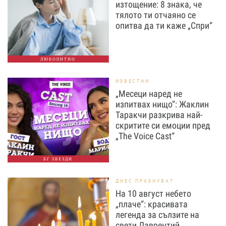
изтощение: 8 знака, че
тялото ти отчаяно се
опитва да ти каже „Спри“
ЛЮБОПИТНО
ИЗВЕСТНИ
„Месеци наред не
изпитвах нищо“: Жаклин
Таракчи разкрива най-
скритите си емоции пред
„The Voice Cast“
БГ ЗВЕЗДИ
ДНЕС ПРАЗНУВАТ
На 10 август небето
„плаче“: красивата
легенда за сълзите на
свети Лаврентий