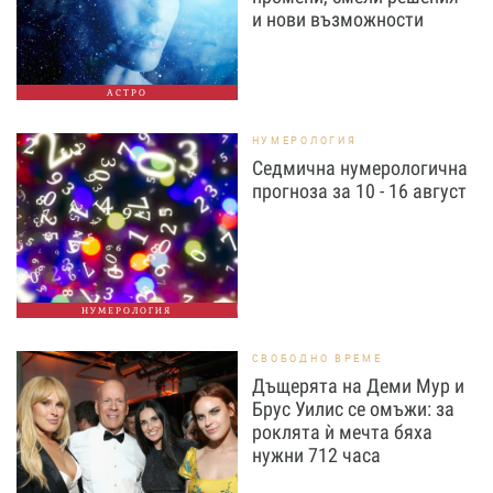
и нови възможности
АСТРО
НУМЕРОЛОГИЯ
Седмична нумерологична
прогноза за 10 - 16 август
НУМЕРОЛОГИЯ
СВОБОДНО ВРЕМЕ
Дъщерята на Деми Мур и
Брус Уилис се омъжи: за
роклята ѝ мечта бяха
нужни 712 часа