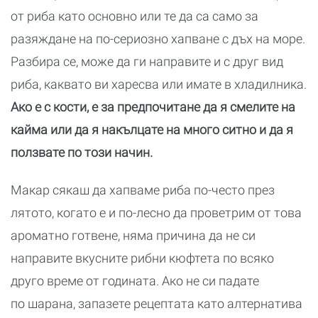
от риба като основно или те да са само за
разяждане на по-сериозно хапване с дъх на море.
Разбира се, може да ги направите и с друг вид
риба, каквато ви харесва или имате в хладилника.
Ако е с кости, е за предпочитане да я смелите на
кайма или да я накълцате на много ситно и да я
ползвате по този начин.
Макар сякаш да хапваме риба по-често през
лятото, когато е и по-лесно да проветрим от това
ароматно готвене, няма причина да не си
направите вкусните рибни кюфтета по всяко
друго време от годината. Ако не си падате
по шарана, запазете рецептата като алтернатива