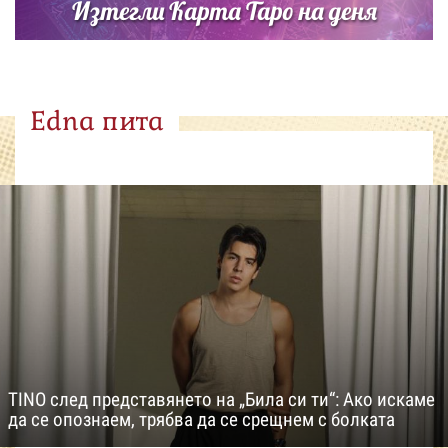
Изтегли Карта Таро на деня
Edna пита
TINO след представянето на „Била си ти“: Ако искаме
да се опознаем, трябва да се срещнем с болката