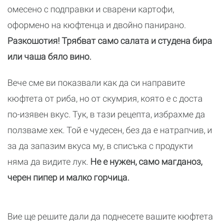
омесено с подправки и сварени картофи,
оформено на кюфтенца и двойно панирано.
Разкошотия! Трябват само салата и студена бира
или чаша бяло вино.
Вече сме ви показвали как да си направите
кюфтета от риба, но от скумрия, която е с доста
по-изявен вкус. Тук, в тази рецепта, избрахме да
ползваме хек. Той е чудесен, без да е натрапчив, и
за да запазим вкуса му, в списъка с продукти
няма да видите лук.
Не е нужен, само магданоз,
черен пипер и малко горчица.
Вие ще решите дали да поднесете вашите кюфтета