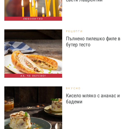
ЛЮБОПИТНО
РЕЦЕПТИ
Пълнено пилешко филе в
бутер тесто
АХ, ЧЕ ВКУСНО!
ВКУСНО
Кисело мляко с ананас и
бадеми