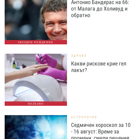
Антонио Бандерас на 66:
от Малага до Холивуд и
обратно
ЗВЕЗДЕН РОЖДЕНИК
ЗДРАВЕ
Какви рискове крие гел
лакът?
ПОЛЕЗНО
АСТРОЛОГИЯ
Седмичен хороскоп за 10
- 16 август: Време за
промени, смели решения