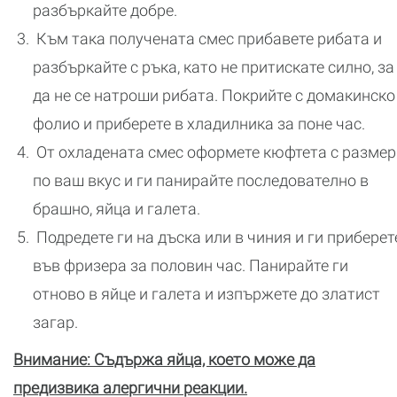
разбъркайте добре.
Към така получената смес прибавете рибата и
разбъркайте с ръка, като не притискате силно, за
да не се натроши рибата. Покрийте с домакинско
фолио и приберете в хладилника за поне час.
От охладената смес оформете кюфтета с размер
по ваш вкус и ги панирайте последователно в
брашно, яйца и галета.
Подредете ги на дъска или в чиния и ги приберет
във фризера за половин час. Панирайте ги
отново в яйце и галета и изпържете до златист
загар.
Внимание: Съдържа яйца, което може да
предизвика алергични реакции.