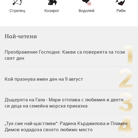
Стрелец
Козирог
Водолей
Риби
Най-четени
Преображение Господне: Какви са поверията за този
свят ден
Кой празнува имен ден на 9 август
Дъщерята на Гала - Мари отплава с любимия и двете
си деца на семейна морска приказка
„Тук сме най-щастливи“: Радина Кърджилова и Пламен
Димов издадоха своето любимо място