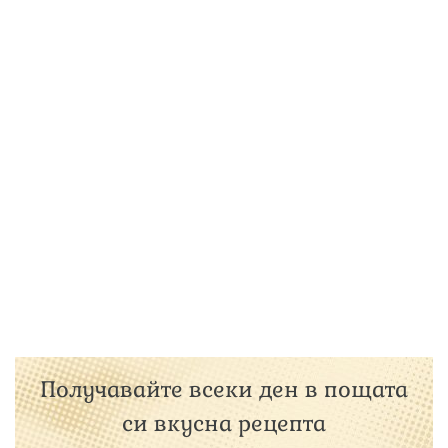
Получавайте всеки ден в пощата
си вкусна рецепта