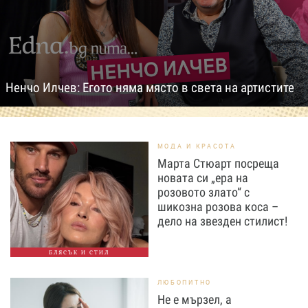
Ненчо Илчев: Егото няма място в света на артистите
МОДА И КРАСОТА
Марта Стюарт посреща
новата си „ера на
розовото злато“ с
шикозна розова коса –
дело на звезден стилист!
БЛЯСЪК И СТИЛ
ЛЮБОПИТНО
Не е мързел, а