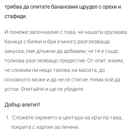
трябва да опитате банановия щрудел с орехи и
стафиди.
И понеже започнахме с това, че нашата хрупкава
баница с билки и бри е много разглезваща
закуска, сме длъжни да добавим, че тя е също
толкова разглезващо предястие. От опит знаем,
че сложим ли нещо такова на масата, до
основното може и да не се стигне. Няма кой да
устои. Опитайте и ще се убедите.
Добър апетит!
Сложете сиренето в центъра на кръгла тава,
покрита с хартия за печене.