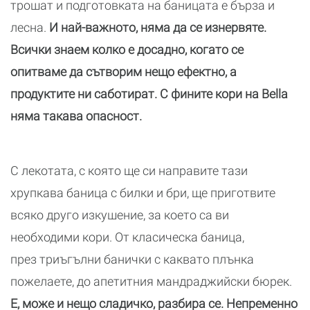
трошат и подготовката на баницата е бърза и
лесна.
И най-важното, няма да се изнервяте.
Всички знаем колко е досадно, когато се
опитваме да сътворим нещо ефектно, а
продуктите ни саботират. С фините кори на Bella
няма такава опасност.
С лекотата, с която ще си направите тази
хрупкава баница с билки и бри, ще приготвите
всяко друго изкушение, за което са ви
необходими кори. От класическа баница,
през триъгълни банички с каквато плънка
пожелаете, до апетитния мандраджийски бюрек.
Е, може и нещо сладичко, разбира се. Непременно