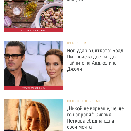
АХ, ЧЕ ВКУСНО!
ИЗВЕСТНИ
Нов удар в битката: Брад
Пит поиска достъп до
тайните на Анджелина
Джоли
ЕКСКЛУЗИВНО
СВОБОДНО ВРЕМЕ
„Никой не вярваше, че ще
го направя“: Силвия
Петкова сбъдна една
своя мечта