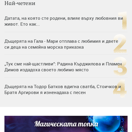
Най-четени
Датата, на която сте родени, влияе върху любовния ви
живот. Ето как...
Дъщерята на Гала - Мари отплава с любимия и двете
си деца на семейна морска приказка
„Тук сме най-щастливи“: Радина Кърджилова и Пламен
Димов издадоха своето любимо място
Дъщерята на Тодор Батков вдигна сватба, Стоичков и
Братя Аргирови я изненадаха с песен
Дневен хороскоп за 6 август, четвъртък
Магическата топка
Списъкът е ясен: Джей Ло и Риана във ВИП гостите на