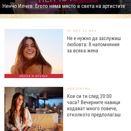
Ненчо Илчев: Егото няма място в света на артистите
ОТ МЕН ЗА МЕН
Не е нужно да заслужиш
любовта: 8 напомняния
за всяка жена
ЛЮБОВ И ВРЪЗКИ
ЛЮБОПИТНО
Коя си ти след 20:00
часа? Вечерните навици
издават много повече,
отколкото предполагаш