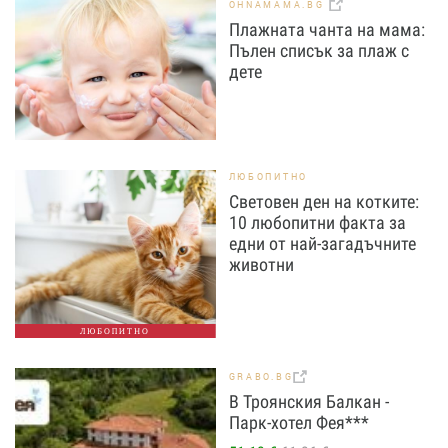
OHNAMAMA.BG
Плажната чанта на мама:
Пълен списък за плаж с
дете
ЛЮБОПИТНО
Световен ден на котките:
10 любопитни факта за
едни от най-загадъчните
животни
ЛЮБОПИТНО
GRABO.BG
В Троянския Балкан -
Парк-хотел Фея***