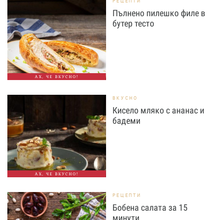
РЕЦЕПТИ
Пълнено пилешко филе в
бутер тесто
АХ, ЧЕ ВКУСНО!
ВКУСНО
Кисело мляко с ананас и
бадеми
АХ, ЧЕ ВКУСНО!
РЕЦЕПТИ
Бобена салата за 15
минути