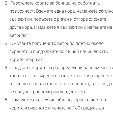
Разстелете корите за баница на работната
повърхност. Вземете една кора, намажете обилн
със зехтин, поръсете с риган и отгоре сложете
друга кора. Намажете я със зехтин и нагънете на
ветрило.
Омотайте полученото ветрило плътно около
сиренето и продължете по същия начин докато
корите свършат.
След като корите са разпределени равномерно в
тавата около сиренето, вземете нож и направете
разрези по повърхността на сиренето, така че да
се получат равномерни квадратчета.
Намажете със зехтин обилно горната част на
корите и сиренето и печете на 180 градуса до