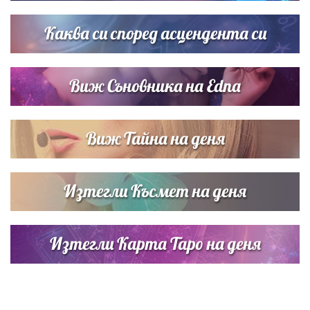
сватбата на Роналдо
Каква си според асцендента си
Виж Съновника на Edna
Виж Тайна на деня
Изтегли Късмет на деня
Изтегли Карта Таро на деня