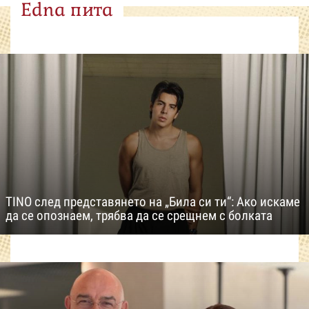
Edna пита
TINO след представянето на „Била си ти“: Ако искаме
да се опознаем, трябва да се срещнем с болката