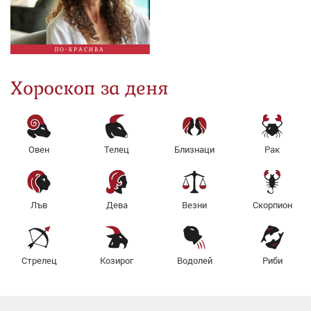
ПО-КРАСИВА
Хороскоп за деня
Овен
Телец
Близнаци
Рак
Лъв
Дева
Везни
Скорпион
Стрелец
Козирог
Водолей
Риби