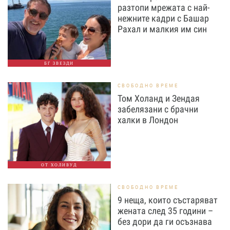
разтопи мрежата с най-
нежните кадри с Башар
Рахал и малкия им син
БГ ЗВЕЗДИ
СВОБОДНО ВРЕМЕ
Том Холанд и Зендая
забелязани с брачни
халки в Лондон
ОТ ХОЛИВУД
СВОБОДНО ВРЕМЕ
9 неща, които състаряват
жената след 35 години –
без дори да ги осъзнава