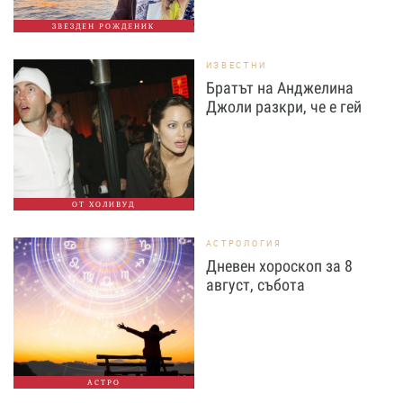
ЗВЕЗДЕН РОЖДЕНИК
ИЗВЕСТНИ
Братът на Анджелина
Джоли разкри, че е гей
ОТ ХОЛИВУД
АСТРОЛОГИЯ
Дневен хороскоп за 8
август, събота
АСТРО