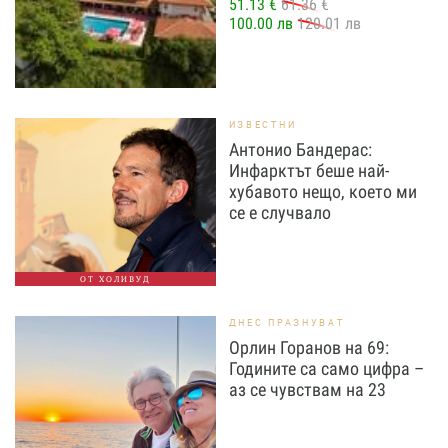
51.13 €
61.36 €
100.00 лв
120.01 лв
ИЗВЕСТНИ
Антонио Бандерас:
Инфарктът беше най-
хубавото нещо, което ми
се е случвало
ОТ ХОЛИВУД
ДНЕС ПРАЗНУВАТ
Орлин Горанов на 69:
Годините са само цифра –
аз се чувствам на 23