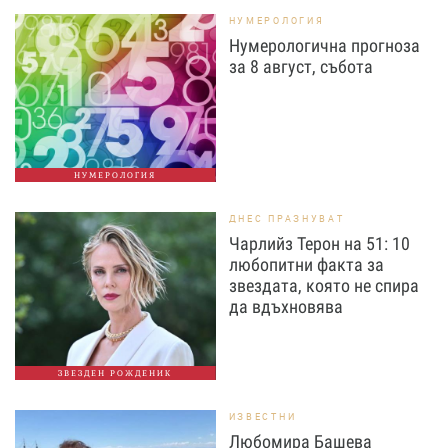
НУМЕРОЛОГИЯ
Нумерологична прогноза
за 8 август, събота
НУМЕРОЛОГИЯ
ДНЕС ПРАЗНУВАТ
Чарлийз Терон на 51: 10
любопитни факта за
звездата, която не спира
да вдъхновява
ЗВЕЗДЕН РОЖДЕНИК
ИЗВЕСТНИ
Любомира Башева