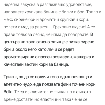
неделна закуска в разглезващо удоволствие,
направете хрупкава баница с билки и бри. Топло и
меко сирене бри и ароматни хрупкави кори,
полети с мед за разкош… Греховно вкусно! А се
прави толкова лесно, че няма да повярвате.
В
центъра на това огнено слънце е питка сирене
бри, а около него като лъчи се редят
ароматизирани с пресен розмарин, мащерка и
качествен зехтин кори за баница.
Трикът, за да се получи това вдъхновяващо и
апетитно чудо, е да ползвате фини точени кори
Bella.
Те са изключително тънки, но в същото
време достатъчно еластични, така че не се