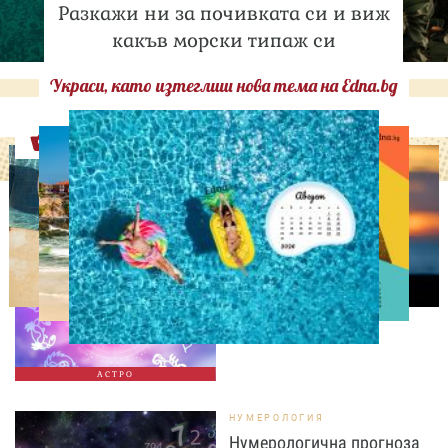
Разкажи ни за почивката си и виж
какъв морски типаж си
Украси, като изтеглиш нова тема на Edna.bg
Оферти
АСТРОЛОГИЯ
Дневен хороскоп за 7
август, петък
АСТРО
НУМЕРОЛОГИЯ
Нумерологична прогноза