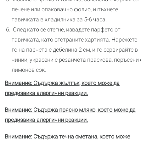
печене или опаковачно фолио, и пъхнете
тавичката в хладилника за 5-6 часа.
След като се стегне, извадете парфето от
тавичката, като отстраните хартията. Нарежете
го на парчета с дебелина 2 см, и го сервирайте в
чинии, украсени с резанчета праскова, поръсени 
лимонов сок.
Внимание: Съдържа жълтък, което може да
предизвика алергични реакции.
Внимание: Съдържа прясно мляко, което може да
предизвика алергични реакции.
Внимание: Съдържа течна сметана, което може