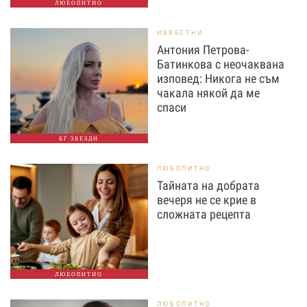
ЛЮБОПИТНО
ИЗВЕСТНИ
Антония Петрова-
Батинкова с неочаквана
изповед: Никога не съм
чакала някой да ме
спаси
БГ ЗВЕЗДИ
ЛЮБОПИТНО
Тайната на добрата
вечеря не се крие в
сложната рецепта
ЛЮБОПИТНО
ЛЮБОПИТНО