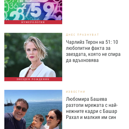
НУМЕРОЛОГИЯ
ДНЕС ПРАЗНУВАТ
Чарлийз Терон на 51: 10
любопитни факта за
звездата, която не спира
да вдъхновява
ЗВЕЗДЕН РОЖДЕНИК
ИЗВЕСТНИ
Любомира Башева
разтопи мрежата с най-
нежните кадри с Башар
Рахал и малкия им син