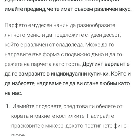
имайте предвид, че те имат съвсем различен вкус.
Парфето е чудесен начин да разнообразите
лятното меню и да предложите студен десерт,
който е различен от сладоледа. Може да го
направите във форма с подвижно дъно и да го
режете на парчета като торта.
Другият вариант е
да го замразите в индивидуални купички. Който и
да изберете, надяваме се да ви стане любим като
на нас.
Измийте плодовете, след това ги обелете от
кората и махнете костилките. Пасирайте
прасковите с миксер, докато постигнете фино
пюре.