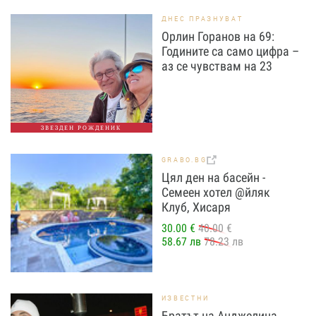
ДНЕС ПРАЗНУВАТ
Орлин Горанов на 69:
Годините са само цифра –
аз се чувствам на 23
ЗВЕЗДЕН РОЖДЕНИК
GRABO.BG
Цял ден на басейн -
Семеен хотел @йляк
Клуб, Хисаря
30.00 €
40.00 €
58.67 лв
78.23 лв
ИЗВЕСТНИ
Братът на Анджелина