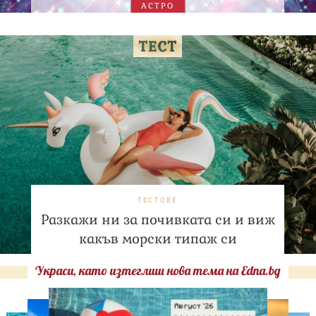
АСТРО
ТЕСТОВЕ
Разкажи ни за почивката си и виж
какъв морски типаж си
Украси, като изтеглиш нова тема на Edna.bg