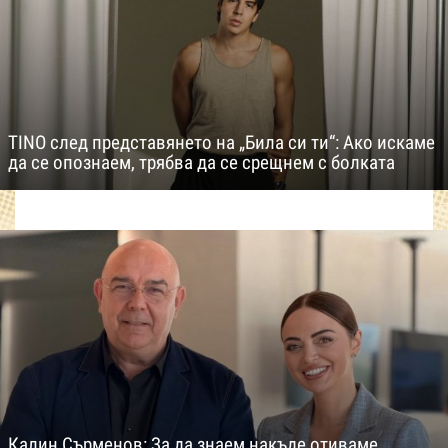
TINO след представянето на „Била си ти“: Ако искаме
да се опознаем, трябва да се срещнем с болката
Калин Сърменов: За да знаем накъде отиваме,