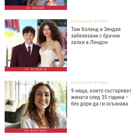
БГ ЗВЕЗДИ
СВОБОДНО ВРЕМЕ
Том Холанд и Зендая
забелязани с брачни
халки в Лондон
ОТ ХОЛИВУД
СВОБОДНО ВРЕМЕ
9 неща, които състаряват
жената след 35 години –
без дори да ги осъзнава
ПО-КРАСИВА