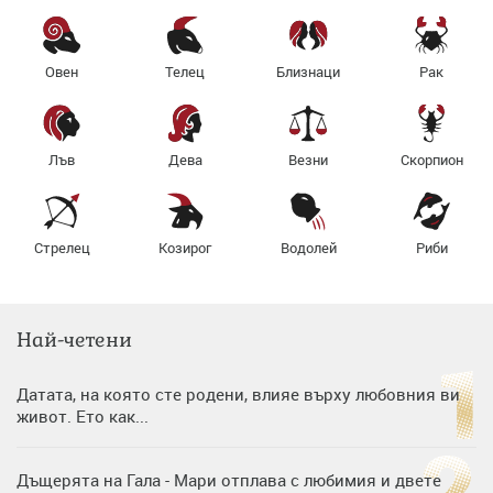
Овен
Телец
Близнаци
Рак
Лъв
Дева
Везни
Скорпион
Стрелец
Козирог
Водолей
Риби
Най-четени
Датата, на която сте родени, влияе върху любовния ви
живот. Ето как...
Дъщерята на Гала - Мари отплава с любимия и двете