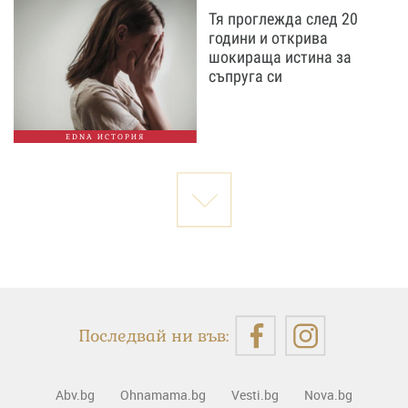
Тя проглежда след 20
години и открива
шокираща истина за
съпруга си
EDNA ИСТОРИЯ
Последвай ни във:
Abv.bg
Ohnamama.bg
Vesti.bg
Nova.bg