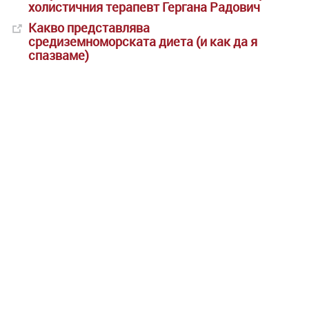
холистичния терапевт Гергана Радович
Какво представлява
средиземноморската диета (и как да я
спазваме)