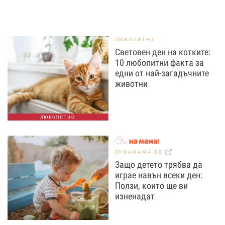
ЛЮБОПИТНО
Световен ден на котките:
10 любопитни факта за
едни от най-загадъчните
животни
ЛЮБОПИТНО
OHNAMAMA.BG
Защо детето трябва да
играе навън всеки ден:
Ползи, които ще ви
изненадат