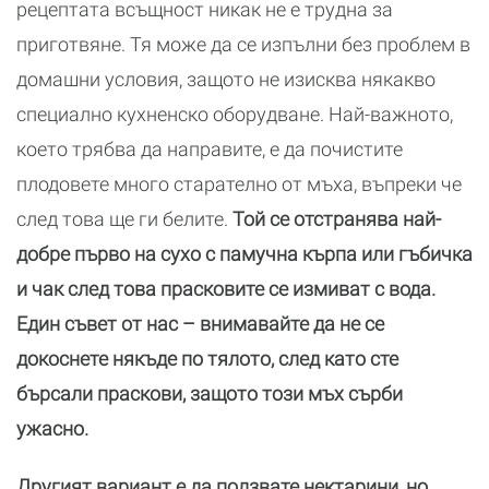
рецептата всъщност никак не е трудна за
приготвяне. Тя може да се изпълни без проблем в
домашни условия, защото не изисква някакво
специално кухненско оборудване. Най-важното,
което трябва да направите, е да почистите
плодовете много старателно от мъха, въпреки че
след това ще ги белите.
Той се отстранява най-
добре първо на сухо с памучна кърпа или гъбичка
и чак след това прасковите се измиват с вода.
Един съвет от нас – внимавайте да не се
докоснете някъде по тялото, след като сте
бърсали праскови, защото този мъх сърби
ужасно.
Другият вариант е да ползвате нектарини, но