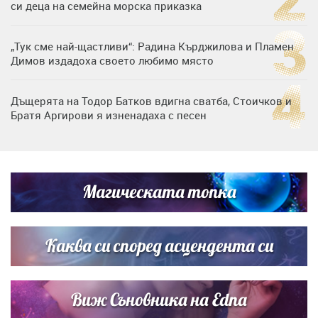
си деца на семейна морска приказка
„Тук сме най-щастливи“: Радина Кърджилова и Пламен
Димов издадоха своето любимо място
Дъщерята на Тодор Батков вдигна сватба, Стоичков и
Братя Аргирови я изненадаха с песен
Дневен хороскоп за 6 август, четвъртък
Магическата топка
Списъкът е ясен: Джей Ло и Риана във ВИП гостите на
сватбата на Роналдо
Каква си според асцендента си
Виж Съновника на Edna