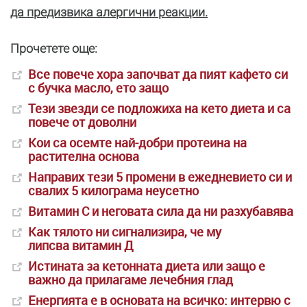
да предизвика алергични реакции.
Прочетете още:
Все повече хора започват да пият кафето си
с бучка масло, ето защо
Тези звезди се подложиха на кето диета и са
повече от доволни
Кои са осемте най-добри протеина на
растителна основа
Направих тези 5 промени в ежедневието си и
свалих 5 килограма неусетно
Витамин С и неговата сила да ни разхубавява
Как тялото ни сигнализира, че му
липсва витамин Д
Истината за кетонната диета или защо е
важно да прилагаме лечебния глад
Енергията е в основата на всичко: интервю с