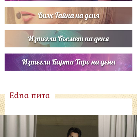
Виж Тайна на деня
Изтегли Късмет на деня
Изтегли Карта Таро на деня
Edna пита