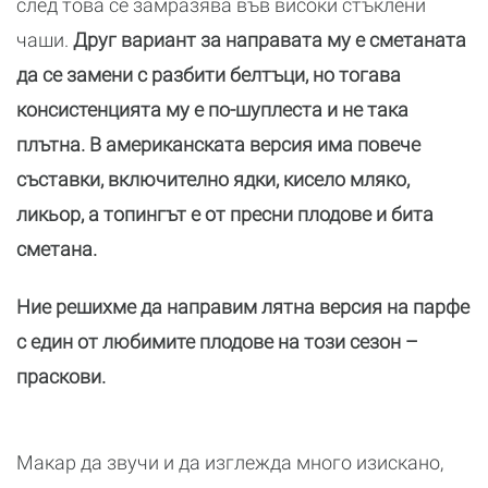
след това се замразява във високи стъклени
чаши.
Друг вариант за направата му е сметаната
да се замени с разбити белтъци, но тогава
консистенцията му е по-шуплеста и не така
плътна. В американската версия има повече
съставки, включително ядки, кисело мляко,
ликьор, а топингът е от пресни плодове и бита
сметана.
Ние решихме да направим лятна версия на парфе
с един от любимите плодове на този сезон –
праскови.
Макар да звучи и да изглежда много изискано,