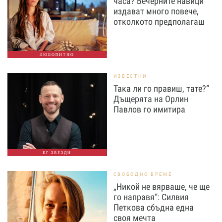
часа? Вечерните навици
издават много повече,
отколкото предполагаш
ЛЮБОПИТНО
ИЗВЕСТНИ
Така ли го правиш, тате?“
Дъщерята на Орлин
Павлов го имитира
БГ ЗВЕЗДИ
СВОБОДНО ВРЕМЕ
„Никой не вярваше, че ще
го направя“: Силвия
Петкова сбъдна една
своя мечта