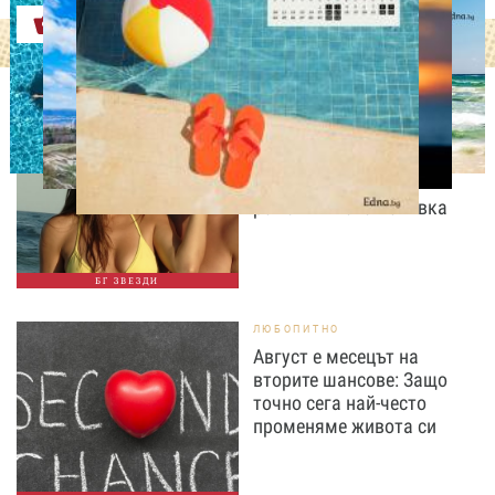
Оферти
СВОБОДНО ВРЕМЕ
Палатка под звездите!
Юлиан Костов и Мирела
Илиева избраха най-
романтичната почивка
БГ ЗВЕЗДИ
ЛЮБОПИТНО
Август е месецът на
вторите шансове: Защо
точно сега най-често
променяме живота си