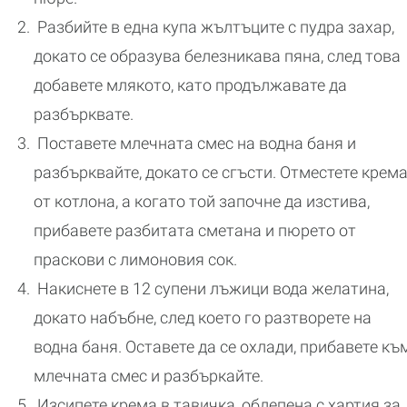
Разбийте в една купа жълтъците с пудра захар,
докато се образува белезникава пяна, след това
добавете млякото, като продължавате да
разбърквате.
Поставете млечната смес на водна баня и
разбърквайте, докато се сгъсти. Отместете крем
от котлона, а когато той започне да изстива,
прибавете разбитата сметана и пюрето от
праскови с лимоновия сок.
Накиснете в 12 супени лъжици вода желатина,
докато набъбне, след което го разтворете на
водна баня. Оставете да се охлади, прибавете къ
млечната смес и разбъркайте.
Изсипете крема в тавичка, облепена с хартия за