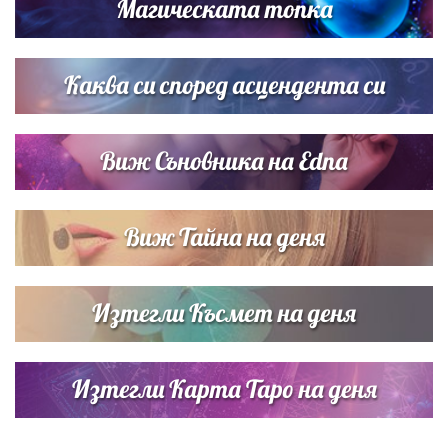
Магическата топка
Дневен хороскоп за 6 август, четвъртък
Каква си според асцендента си
Виж Съновника на Edna
Виж Тайна на деня
Изтегли Късмет на деня
Изтегли Карта Таро на деня