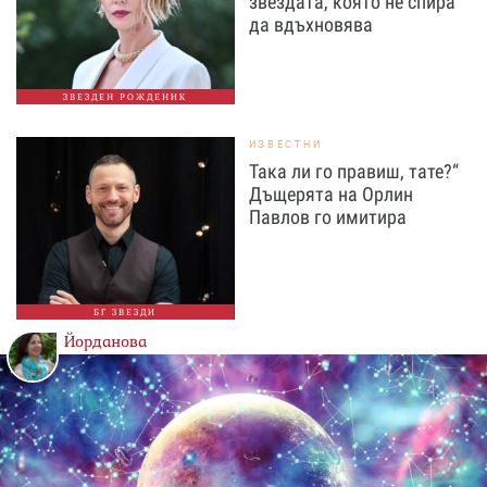
звездата, която не спира
да вдъхновява
ЗВЕЗДЕН РОЖДЕНИК
ИЗВЕСТНИ
Така ли го правиш, тате?“
Дъщерята на Орлин
Павлов го имитира
БГ ЗВЕЗДИ
Йорданова