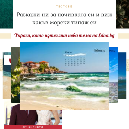
ТЕСТОВЕ
Разкажи ни за почивката си и виж
какъв морски типаж си
Украси, като изтеглиш нова тема на Edna.bg
Оферти
СВОБОДНО ВРЕМЕ
Том Холанд и Зендая
забелязани с брачни
халки в Лондон
ОТ ХОЛИВУД