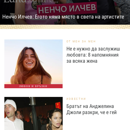
Ненчо Илчев: Егото няма място в света на артистите
ОТ МЕН ЗА МЕН
Не е нужно да заслужиш
любовта: 8 напомняния
за всяка жена
ЛЮБОВ И ВРЪЗКИ
ИЗВЕСТНИ
Братът на Анджелина
Джоли разкри, че е гей