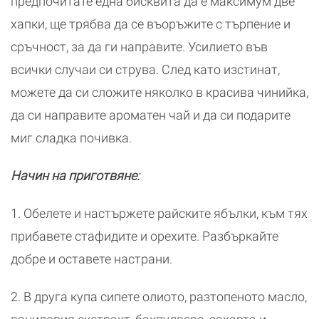
предпочитате една бисквита да е максимум две
хапки, ще трябва да се въоръжите с търпение и
сръчност, за да ги направите. Усилието във
всички случаи си струва. След като изстинат,
можете да си сложите няколко в красива чинийка,
да си направите ароматен чай и да си подарите
миг сладка почивка.
Начин на приготвяне:
1. Обелете и настържете райските ябълки, към тях
прибавете стафидите и орехите. Разбъркайте
добре и оставете настрани.
2. В друга купа сипете олиото, разтопеното масло,