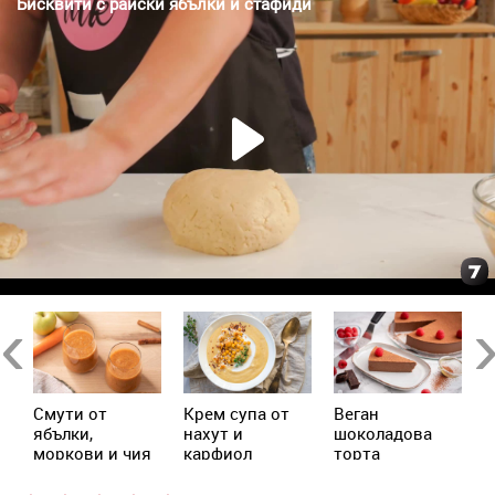
Previous
Ne
Смути от
Крем супа от
Веган
А
ябълки,
нахут и
шоколадова
моркови и чия
карфиол
торта