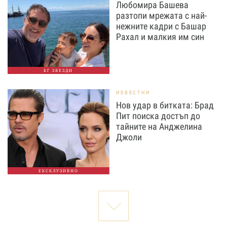
Любомира Башева
разтопи мрежата с най-
нежните кадри с Башар
Рахал и малкия им син
БГ ЗВЕЗДИ
ИЗВЕСТНИ
Нов удар в битката: Брад
Пит поиска достъп до
тайните на Анджелина
Джоли
ЕКСКЛУЗИВНО