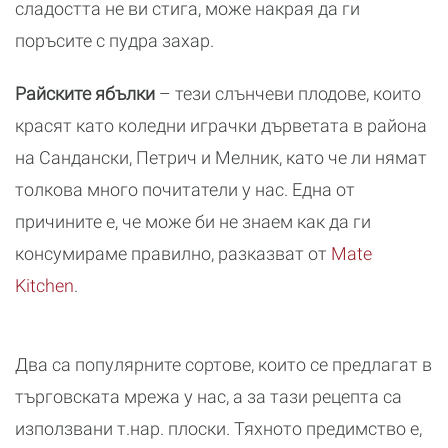
сладостта не ви стига, може накрая да ги
поръсите с пудра захар.
Райските ябълки
– тези слънчеви плодове, които
красят като коледни играчки дърветата в района
на Сандански, Петрич и Мелник, като че ли нямат
толкова много почитатели у нас. Една от
причините е, че може би не знаем как да ги
консумираме правилно, разказват от
Mate
Kitchen
.
Два са популярните сортове, които се предлагат в
търговската мрежа у нас, а за тази рецепта са
използвани т.нар. плоски. Тяхното предимство е,