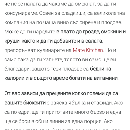
че не се налага да чакаме да омекнат, за да ги
консумираме. Освен за сладкиши, са великолепна
компания на по чаша вино със сирене и плодове.
Може да ги наредите
в плато до грозде, смокини и
круши, както и да ги добавите и в салата
,
препоръчват кулинарите на
Mate Kitchen
. Но и
само така да ги хапнете, тялото ви само ще ви
благодари, защото тези плодове са
бедни на
калории и в същото време богати на витамини
.
От вас зависи да прецените колко големи да са
вашите бисквити
с райска ябълка и стафиди. Ако
са по-едри, ще ги приготвите много бързо и една
ще се брои в общи линии за една порция. Ако