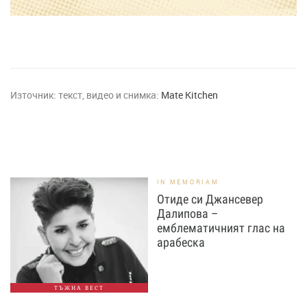
Източник:
текст, видео и снимка:
Mate Kitchen
IN MEMORIAM
Отиде си Джансевер
Далипова –
емблематичният глас на
арабеска
ТЪЖНА ВЕСТ