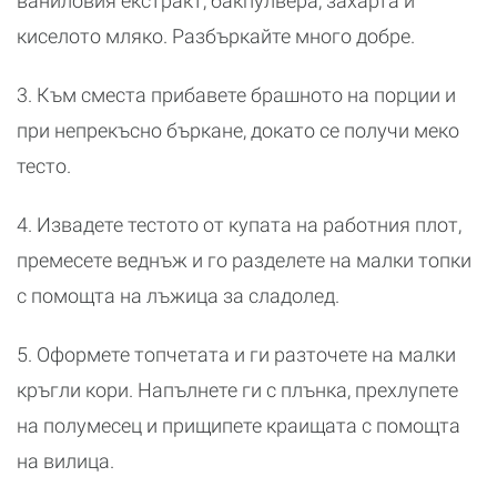
ваниловия екстракт, бакпулвера, захарта и
киселото мляко. Разбъркайте много добре.
3. Към сместа прибавете брашното на порции и
при непрекъсно бъркане, докато се получи меко
тесто.
4. Извадете тестото от купата на работния плот,
премесете веднъж и го разделете на малки топки
с помощта на лъжица за сладолед.
5. Оформете топчетата и ги разточете на малки
кръгли кори. Напълнете ги с плънка, прехлупете
на полумесец и прищипете краищата с помощта
на вилица.