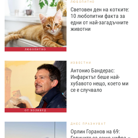
ЛЮБОПИТНО
Световен ден на котките:
10 любопитни факта за
едни от най-загадъчните
животни
ЛЮБОПИТНО
ИЗВЕСТНИ
Антонио Бандерас:
Инфарктът беше най-
хубавото нещо, което ми
се е случвало
ОТ ХОЛИВУД
ДНЕС ПРАЗНУВАТ
Орлин Горанов на 69:
Годините са само цифра –