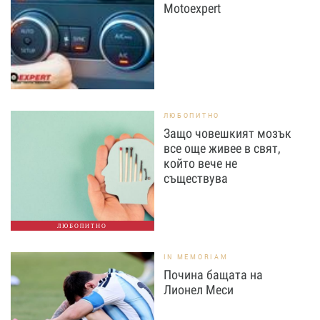
Motoexpert
ЛЮБОПИТНО
Защо човешкият мозък
все още живее в свят,
който вече не
съществува
ЛЮБОПИТНО
IN MEMORIAM
Почина бащата на
Лионел Меси