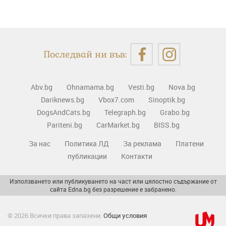
Последвай ни във:
Abv.bg
Ohnamama.bg
Vesti.bg
Nova.bg
Dariknews.bg
Vbox7.com
Sinoptik.bg
DogsAndCats.bg
Telegraph.bg
Grabo.bg
Pariteni.bg
CarMarket.bg
BISS.bg
За нас
Политика ЛД
За реклама
Платени
публикации
Контакти
Използването или публикуването на част или цялостно съдържание от
сайта Edna.bg без разрешение е забранено.
© 2026 Всички права запазени.
Общи условия