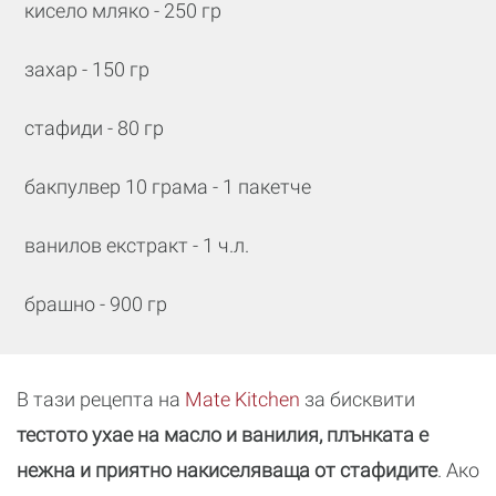
кисело мляко - 250 гр
захар - 150 гр
стафиди - 80 гр
бакпулвер 10 грама - 1 пакетче
ванилов екстракт - 1 ч.л.
брашно - 900 гр
В тази рецепта на
Mate Kitchen
за бисквити
тестото ухае на масло и ванилия, плънката е
нежна и приятно накиселяваща от стафидите
. Ако