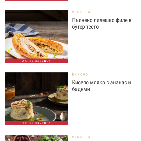
РЕЦЕПТИ
Пълнено пилешко филе в
бутер тесто
АХ, ЧЕ ВКУСНО!
ВКУСНО
Кисело мляко с ананас и
бадеми
АХ, ЧЕ ВКУСНО!
РЕЦЕПТИ