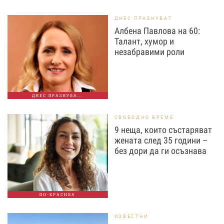
ДНЕС ПРАЗНУВАТ
Албена Павлова на 60:
Талант, хумор и
незабравими роли
ДНЕС ПРАЗНУВА...
СВОБОДНО ВРЕМЕ
9 неща, които състаряват
жената след 35 години –
без дори да ги осъзнава
ПО-КРАСИВА
ИЗВЕСТНИ