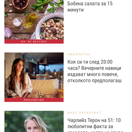
Бобена салата за 15
минути
АХ, ЧЕ ВКУСНО!
ЛЮБОПИТНО
Коя си ти след 20:00
часа? Вечерните навици
издават много повече,
отколкото предполагаш
ЛЮБОПИТНО
ДНЕС ПРАЗНУВАТ
Чарлийз Терон на 51: 10
любопитни факта за