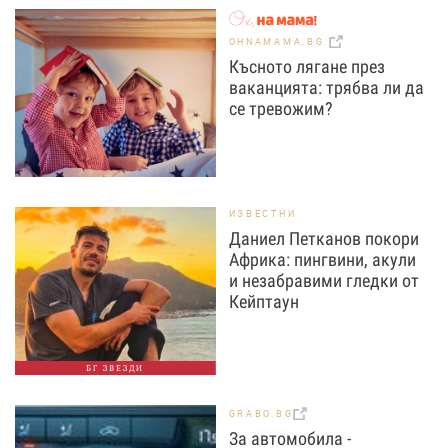
OHNAMAMA.BG
Късното лягане през
ваканцията: трябва ли да
се тревожим?
ИЗВЕСТНИ
Даниел Петканов покори
Африка: пингвини, акули
и незабравими гледки от
Кейптаун
БГ ЗВЕЗДИ
GRABO.BG
За автомобила -