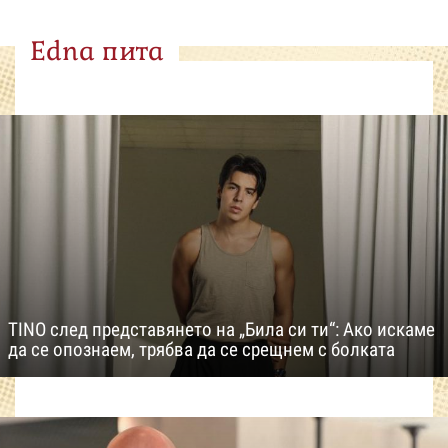
Edna пита
TINO след представянето на „Била си ти“: Ако искаме
да се опознаем, трябва да се срещнем с болката