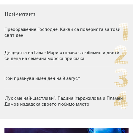
Най-четени
Преображение Господне: Какви са поверията за този
свят ден
Дъщерята на Гала - Мари отплава с любимия и двете
си деца на семейна морска приказка
Кой празнува имен ден на 9 август
„Тук сме най-щастливи“: Радина Кърджилова и Пламен
Димов издадоха своето любимо място
Дъщерята на Тодор Батков вдигна сватба, Стоичков и
Братя Аргирови я изненадаха с песен