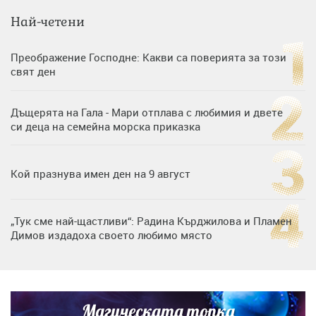
Най-четени
Преображение Господне: Какви са поверията за този
свят ден
Дъщерята на Гала - Мари отплава с любимия и двете
си деца на семейна морска приказка
Кой празнува имен ден на 9 август
„Тук сме най-щастливи“: Радина Кърджилова и Пламен
Димов издадоха своето любимо място
Дъщерята на Тодор Батков вдигна сватба, Стоичков и
Братя Аргирови я изненадаха с песен
Магическата топка