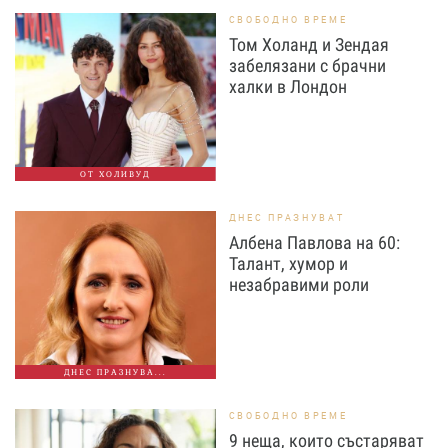
СВОБОДНО ВРЕМЕ
Том Холанд и Зендая
забелязани с брачни
халки в Лондон
ОТ ХОЛИВУД
ДНЕС ПРАЗНУВАТ
Албена Павлова на 60:
Талант, хумор и
незабравими роли
ДНЕС ПРАЗНУВА...
СВОБОДНО ВРЕМЕ
9 неща, които състаряват