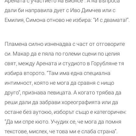
Арената с участието на Бионсе”. А на въпроса
дали би направила дует с Иво Димчев или с
Емилия, Симона отново не избира: “И с двамата!”.
Пламена силно изненадва с част от отговорите
си. Макар да е пяла по големи сцени по целия
свят, между Арената и студиото в Горубляне тя
избира второто. “Там има една специална
интимност, която не мога да сравня с нищо
друго”, признава певицата. А когато трябва да
реши дали да забрави хореографията или да
остане без аутокю, изборът също е категоричен:
“Да ми спре кюто. Учудих се, че мога да помня
текстове, мислех, че това ми е слаба страна”.