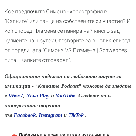
Кое предпочита Симона - хореография в
“Капките” или танци на собствените си участия? И
кой според Пламена се панира най-много зад
кулисите на шоуто? Отговорите са в новия епизод
от поредицата “Симона VS Пламена | Schweppes
пита - Капките отговарят”.
Официалният подкаст на любимото шоуто за
имитации -
“
Капките Podcast” можете да гледате
в
Vbox7
,
Nova Play
и
YouTube
. Следете най-
интересните акценти
във
Facebook
,
Instagram
и
TikTok
.
Добави ни в предпочитани източници в