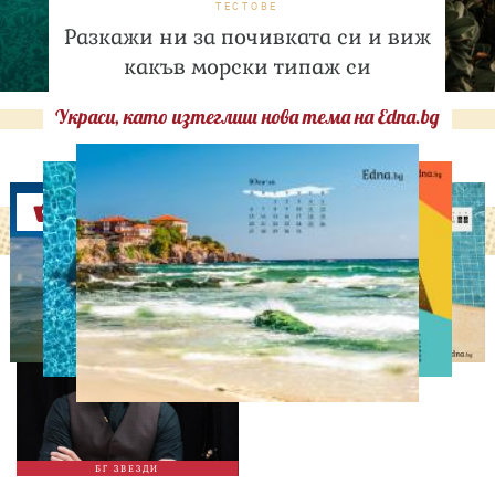
ТЕСТОВЕ
Разкажи ни за почивката си и виж
какъв морски типаж си
Украси, като изтеглиш нова тема на Edna.bg
Оферти
ИЗВЕСТНИ
Така ли го правиш, тате?“
Дъщерята на Орлин
Павлов го имитира
БГ ЗВЕЗДИ