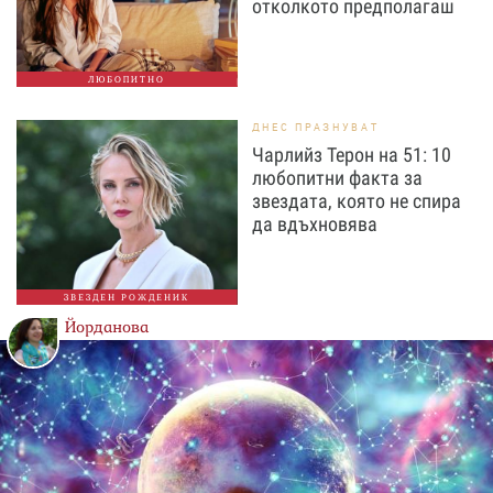
отколкото предполагаш
ЛЮБОПИТНО
ДНЕС ПРАЗНУВАТ
Чарлийз Терон на 51: 10
любопитни факта за
звездата, която не спира
да вдъхновява
ЗВЕЗДЕН РОЖДЕНИК
Йорданова