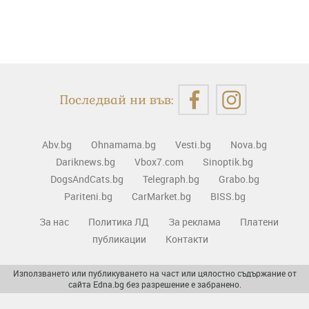
Последвай ни във:
Abv.bg
Ohnamama.bg
Vesti.bg
Nova.bg
Dariknews.bg
Vbox7.com
Sinoptik.bg
DogsAndCats.bg
Telegraph.bg
Grabo.bg
Pariteni.bg
CarMarket.bg
BISS.bg
За нас
Политика ЛД
За реклама
Платени
публикации
Контакти
Използването или публикуването на част или цялостно съдържание от
сайта Edna.bg без разрешение е забранено.