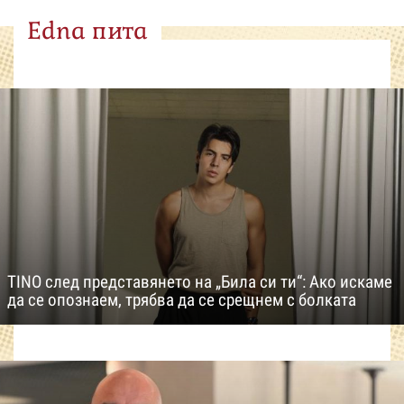
Edna пита
TINO след представянето на „Била си ти“: Ако искаме
да се опознаем, трябва да се срещнем с болката