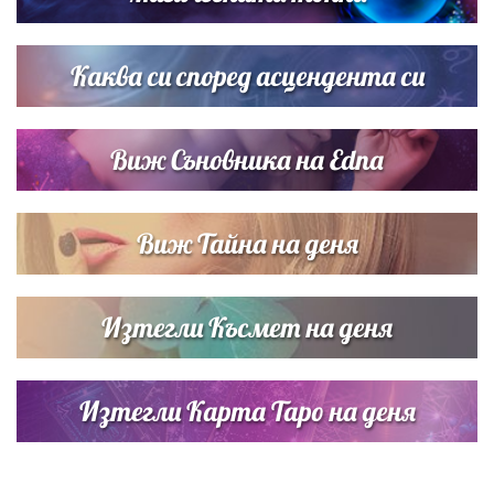
Дневен хороскоп за 6 август, четвъртък
Каква си според асцендента си
Виж Съновника на Edna
Виж Тайна на деня
Изтегли Късмет на деня
Изтегли Карта Таро на деня