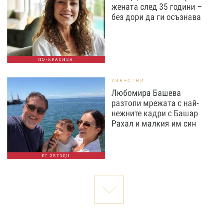
жената след 35 години –
без дори да ги осъзнава
ПО-КРАСИВА
ИЗВЕСТНИ
Любомира Башева
разтопи мрежата с най-
нежните кадри с Башар
Рахал и малкия им син
БГ ЗВЕЗДИ