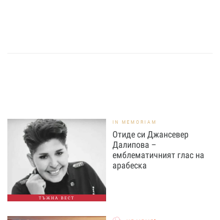
IN MEMORIAM
Отиде си Джансевер
Далипова –
емблематичният глас на
арабеска
ТЪЖНА ВЕСТ