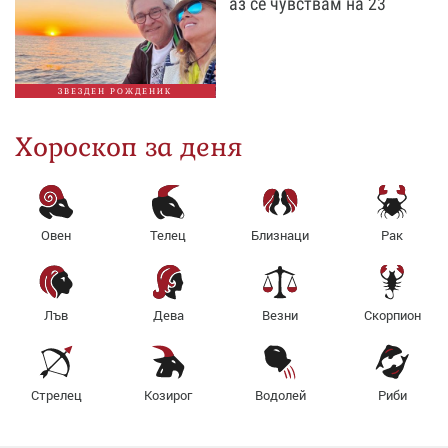
аз се чувствам на 23
ЗВЕЗДЕН РОЖДЕНИК
Хороскоп за деня
Овен
Телец
Близнаци
Рак
Лъв
Дева
Везни
Скорпион
Стрелец
Козирог
Водолей
Риби