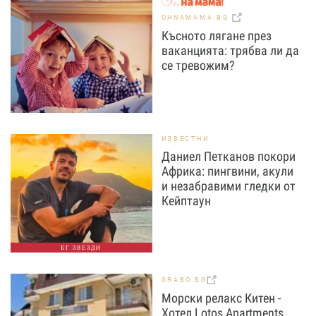
OHNAMAMA.BG
Късното лягане през
ваканцията: трябва ли да
се тревожим?
ИЗВЕСТНИ
Даниел Петканов покори
Африка: пингвини, акули
и незабравими гледки от
Кейптаун
БГ ЗВЕЗДИ
GRABO.BG
Морски релакс Китен -
Хотел Lotos Apartments