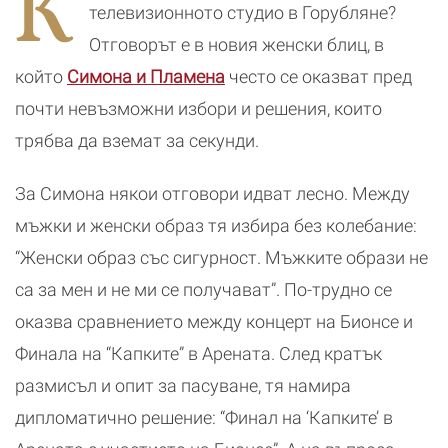
К
битки тази есен
манастир
телевизионното студио в Горубляне?
Отговорът е в новия женски блиц, в
който
Симона и Пламена
често се оказват пред
почти невъзможни избори и решения, които
трябва да вземат за секунди.
За Симона някои отговори идват лесно. Между
мъжки и женски образ тя избира без колебание:
“Женски образ със сигурност. Мъжките образи не
са за мен и не ми се получават”. По-трудно се
оказва сравнението между концерт на Бионсе и
Финала на “Капките” в Арената. След кратък
размисъл и опит за пасуване, тя намира
дипломатично решение: “Финал на ‘Капките’ в