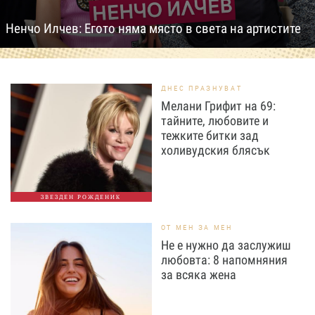
Ненчо Илчев: Егото няма място в света на артистите
ДНЕС ПРАЗНУВАТ
Мелани Грифит на 69:
тайните, любовите и
тежките битки зад
холивудския блясък
ЗВЕЗДЕН РОЖДЕНИК
ОТ МЕН ЗА МЕН
Не е нужно да заслужиш
любовта: 8 напомняния
за всяка жена