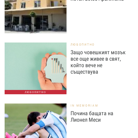
ЛЮБОПИТНО
Защо човешкият мозък
все още живее в свят,
който вече не
съществува
ЛЮБОПИТНО
IN MEMORIAM
Почина бащата на
Лионел Меси