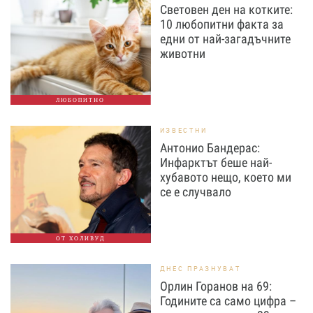
Световен ден на котките:
10 любопитни факта за
едни от най-загадъчните
животни
ЛЮБОПИТНО
ИЗВЕСТНИ
Антонио Бандерас:
Инфарктът беше най-
хубавото нещо, което ми
се е случвало
ОТ ХОЛИВУД
ДНЕС ПРАЗНУВАТ
Орлин Горанов на 69:
Годините са само цифра –