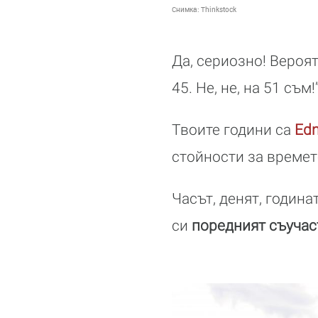
Снимка:
Thinkstock
Да, сериозно! Вероят
45. Не, не, на 51 съм
Твоите години са
Ed
стойности за времет
Часът, денят, година
си
поредният съучас