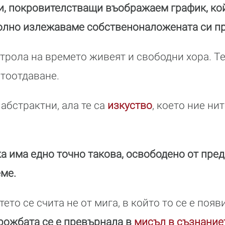
и, покровителстващи въображаем график, ко
олно излежаваме собственоналожената си п
трола на времето живеят и свободни хора. Те
етоотдаване.
абстрактни, ала те са
изкуство
, което ние ни
а има едно точно такова, освободено от пре
еме.
ето се счита не от мига, в който то се е появи
 рожбата се е превърнала в
мисъл в съзнание