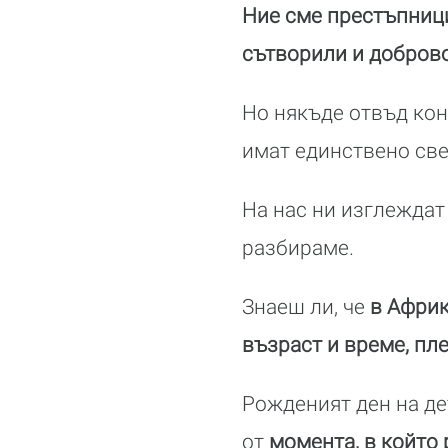
Ние сме престъпниц
сътворили и добров
Но някъде отвъд кон
имат единствено св
На нас ни изглеждат 
разбираме.
Знаеш ли, че
в Африк
възраст и време, пл
Рожденият ден на дет
от
момента, в който