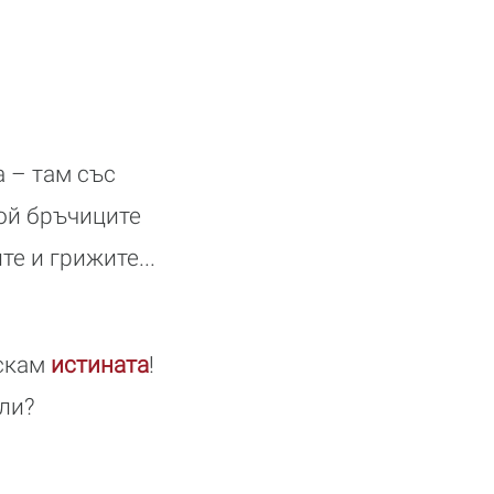
а – там със
ой бръчиците
те и грижите...
искам
истината
!
 ли?