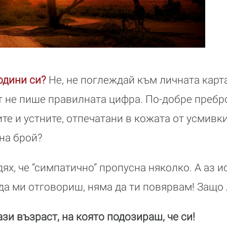
години си?
Не, не поглеждай към личната карт
т не пише правилната цифра. По-добре пребр
те и устните, отпечатани в кожата от усмивки
 на брой?
дях, че “симпатично” пропусна няколко. А аз 
 да ми отговориш, няма да ти повярвам! Защо
ази възраст, на която подозираш, че си!