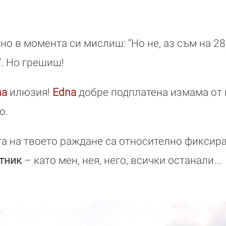
но в момента си мислиш: “Но не, аз съм на 28,
!”. Но грешиш!
na
илюзия!
Edna
добре подплатена измама от
о.
та на твоето раждане са относително фиксиран
тник
– като мен, нея, него, всички останали...