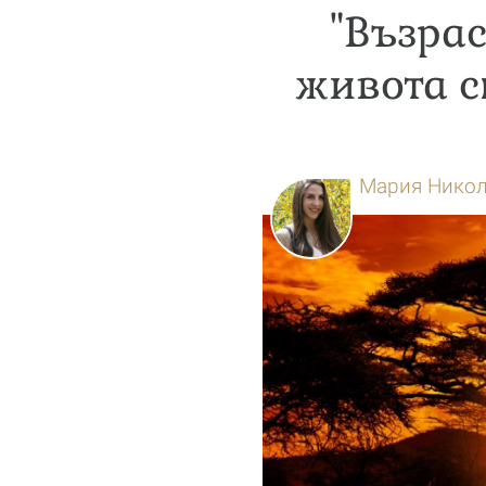
"Възрас
живота 
Мария Нико