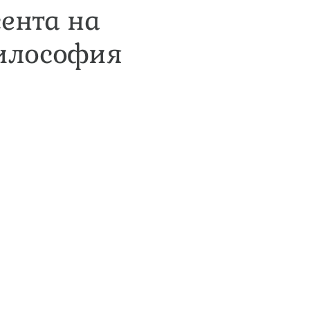
сента на
илософия