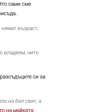
йто сами сме
рисъда.
 нямат възраст,
то владеем, нито
дразсъдъците си за
ло на бял свят, а
то на майката
.