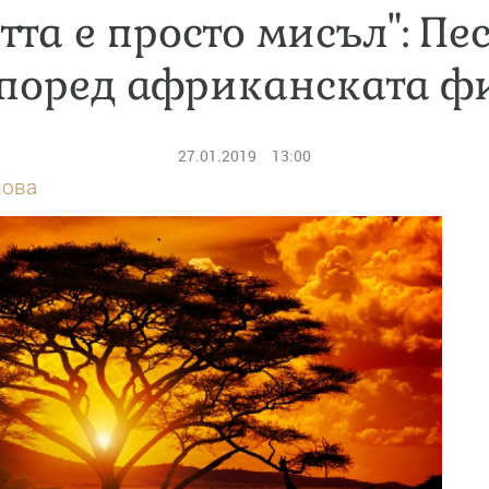
тта е просто мисъл": Пе
според африканската ф
27.01.2019
13:00
лова