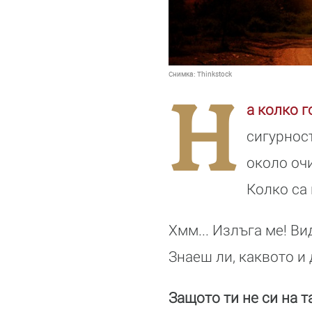
Снимка:
Thinkstock
Н
а колко 
сигурнос
около очи
Колко са
Хмм... Излъга ме! Ви
Знаеш ли, каквото и
Защото ти не си на т