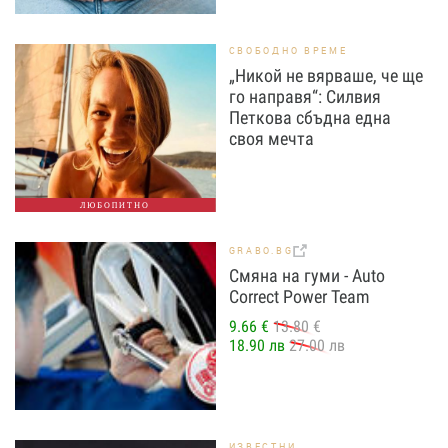
СВОБОДНО ВРЕМЕ
„Никой не вярваше, че ще
го направя“: Силвия
Петкова сбъдна една
своя мечта
ЛЮБОПИТНО
GRABO.BG
Смяна на гуми - Auto
Correct Power Теаm
9.66 €
13.80 €
18.90 лв
27.00 лв
ИЗВЕСТНИ