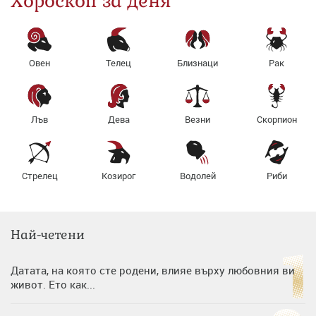
Хороскоп за деня
Овен
Телец
Близнаци
Рак
Лъв
Дева
Везни
Скорпион
Стрелец
Козирог
Водолей
Риби
Най-четени
Датата, на която сте родени, влияе върху любовния ви
живот. Ето как...