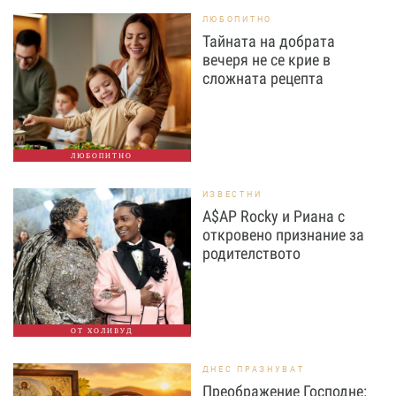
ЛЮБОПИТНО
Тайната на добрата
вечеря не се крие в
сложната рецепта
ЛЮБОПИТНО
ИЗВЕСТНИ
A$AP Rocky и Риана с
откровено признание за
родителството
ОТ ХОЛИВУД
ДНЕС ПРАЗНУВАТ
Преображение Господне: