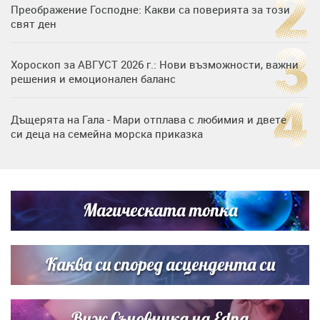
Преображение Господне: Какви са поверията за този
свят ден
Хороскоп за АВГУСТ 2026 г.: Нови възможности, важни
решения и емоционален баланс
Дъщерята на Гала - Мари отплава с любимия и двете
си деца на семейна морска приказка
Дъщерята на Тодор Батков вдигна сватба, Стоичков и
Братя Аргирови я изненадаха с песен
Магическата топка
„Тук сме най-щастливи“: Радина Кърджилова и Пламен
Димов издадоха своето любимо място
Каква си според асцендента си
Виж Съновника на Edna