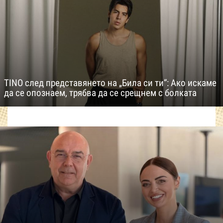
TINO след представянето на „Била си ти“: Ако искаме
да се опознаем, трябва да се срещнем с болката