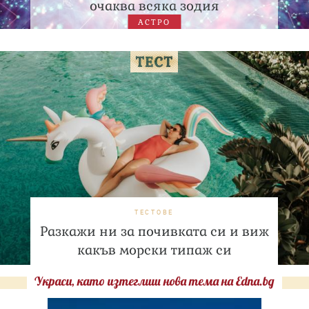
очаква всяка зодия
АСТРО
ТЕСТОВЕ
Разкажи ни за почивката си и виж
какъв морски типаж си
Украси, като изтеглиш нова тема на Edna.bg