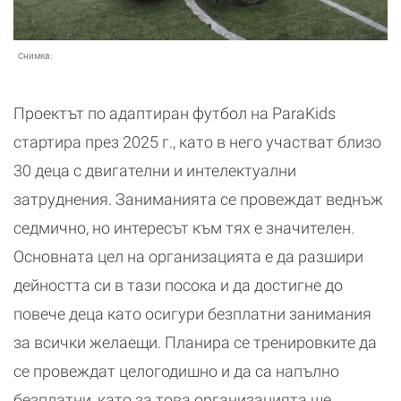
Снимка:
Проектът по адаптиран футбол на ParaKids
стартира през 2025 г., като в него участват близо
30 деца с двигателни и интелектуални
затруднения. Заниманията се провеждат веднъж
седмично, но интересът към тях е значителен.
Основната цел на организацията е да разшири
дейността си в тази посока и да достигне до
повече деца като осигури безплатни занимания
за всички желаещи. Планира се тренировките да
се провеждат целогодишно и да са напълно
безплатни, като за това организацията ще