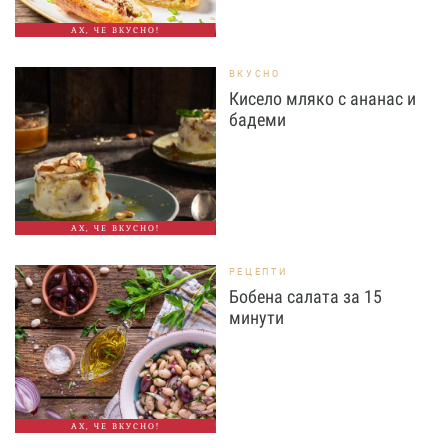
АХ, ЧЕ ВКУСНО!
ВКУСНО
Кисело мляко с ананас и
бадеми
АХ, ЧЕ ВКУСНО!
РЕЦЕПТИ
Бобена салата за 15
минути
АХ, ЧЕ ВКУСНО!