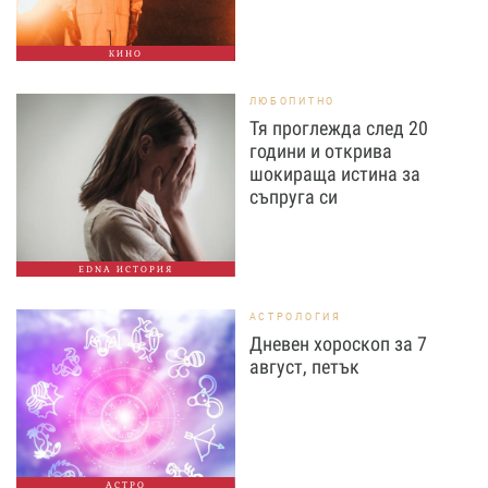
КИНО
ЛЮБОПИТНО
Тя проглежда след 20
години и открива
шокираща истина за
съпруга си
EDNA ИСТОРИЯ
АСТРОЛОГИЯ
Дневен хороскоп за 7
август, петък
АСТРО