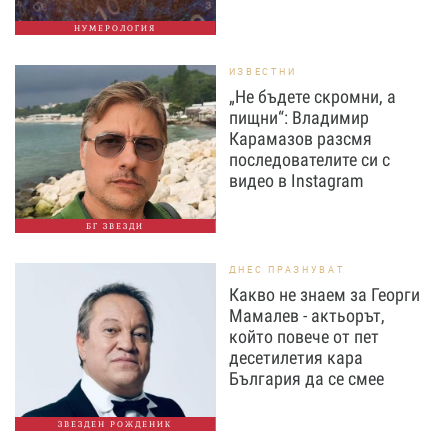
НУМЕРОЛОГИЯ
ИЗВЕСТНИ
„Не бъдете скромни, а
пищни“: Владимир
Карамазов разсмя
последователите си с
видео в Instagram
БГ ЗВЕЗДИ
ДНЕС ПРАЗНУВАТ
Какво не знаем за Георги
Мамалев - актьорът,
който повече от пет
десетилетия кара
България да се смее
ЗВЕЗДЕН РОЖДЕНИК