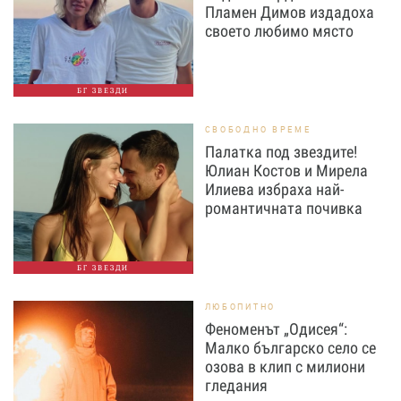
Пламен Димов издадоха
своето любимо място
БГ ЗВЕЗДИ
СВОБОДНО ВРЕМЕ
Палатка под звездите!
Юлиан Костов и Мирела
Илиева избраха най-
романтичната почивка
БГ ЗВЕЗДИ
ЛЮБОПИТНО
Феноменът „Одисея“:
Малко българско село се
озова в клип с милиони
гледания