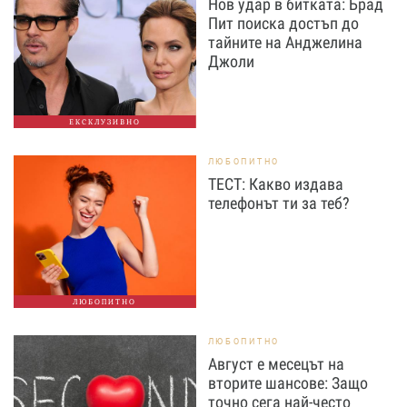
Нов удар в битката: Брад
Пит поиска достъп до
тайните на Анджелина
Джоли
ЕКСКЛУЗИВНО
ЛЮБОПИТНО
ТЕСТ: Какво издава
телефонът ти за теб?
ЛЮБОПИТНО
ЛЮБОПИТНО
Август е месецът на
вторите шансове: Защо
точно сега най-често