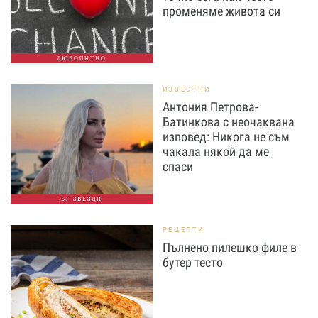
променяме живота си
ЛЮБОПИТНО
ИЗВЕСТНИ
Антония Петрова-
Батинкова с неочаквана
изповед: Никога не съм
чакала някой да ме
спаси
БГ ЗВЕЗДИ
РЕЦЕПТИ
Пълнено пилешко филе в
бутер тесто