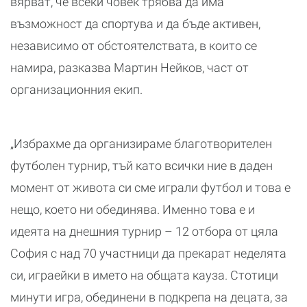
вярват, че всеки човек трябва да има
възможност да спортува и да бъде активен,
независимо от обстоятелствата, в които се
намира, разказва Мартин Нейков, част от
организационния екип.
„Избрахме да организираме благотворителен
футболен турнир, тъй като всички ние в даден
момент от живота си сме играли футбол и това е
нещо, което ни обединява. Именно това е и
идеята на днешния турнир – 12 отбора от цяла
София с над 70 участници да прекарат неделята
си, играейки в името на общата кауза. Стотици
минути игра, обединени в подкрепа на децата, за