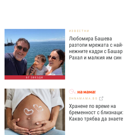
ИЗВЕСТНИ
Любомира Башева
разтопи мрежата с най-
нежните кадри с Башар
Рахал и малкия им син
БГ ЗВЕЗДИ
OHNAMAMA.BG
Хранене по време на
бременност с близнаци:
Какво трябва да знаете