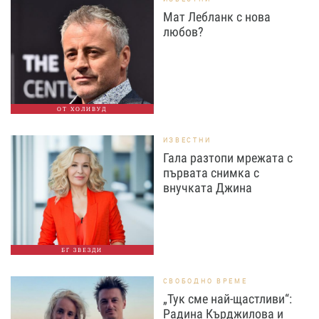
Мат Лебланк с нова
любов?
ОТ ХОЛИВУД
ИЗВЕСТНИ
Гала разтопи мрежата с
първата снимка с
внучката Джина
БГ ЗВЕЗДИ
СВОБОДНО ВРЕМЕ
„Тук сме най-щастливи“:
Радина Кърджилова и