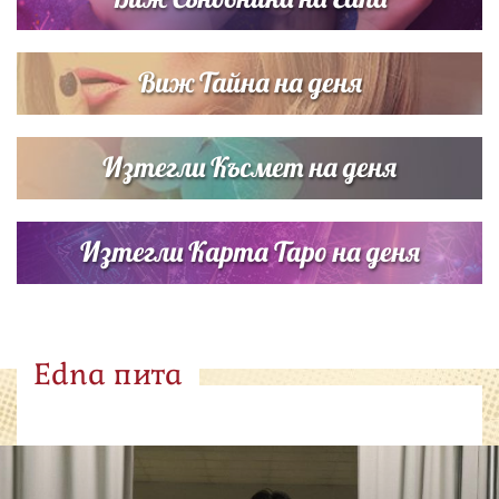
Виж Тайна на деня
Изтегли Късмет на деня
Изтегли Карта Таро на деня
Edna пита