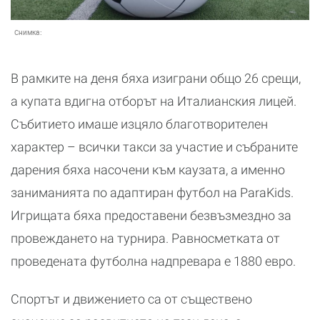
Снимка:
В рамките на деня бяха изиграни общо 26 срещи,
а купата вдигна отборът на Италианския лицей.
Събитието имаше изцяло благотворителен
характер – всички такси за участие и събраните
дарения бяха насочени към каузата, а именно
заниманията по адаптиран футбол на ParaKids.
Игрищата бяха предоставени безвъзмездно за
провеждането на турнира. Равносметката от
проведената футболна надпревара е 1880 евро.
Спортът и движението са от съществено