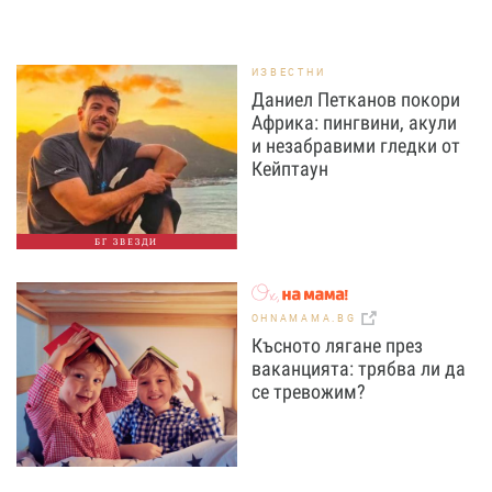
ИЗВЕСТНИ
Даниел Петканов покори
Африка: пингвини, акули
и незабравими гледки от
Кейптаун
БГ ЗВЕЗДИ
OHNAMAMA.BG
Късното лягане през
ваканцията: трябва ли да
се тревожим?