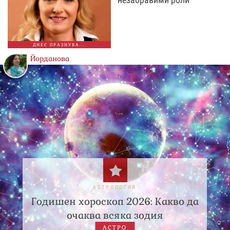
ДНЕС ПРАЗНУВА...
Йорданова
АСТРОЛОГИЯ
Годишен хороскоп 2026: Какво да
очаква всяка зодия
АСТРО