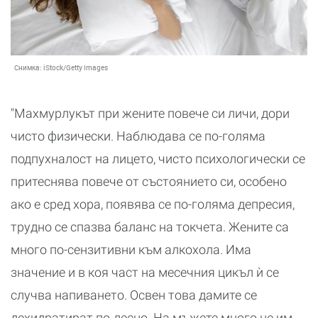
Снимка:
iStock/Getty Images
"Махмурлукът при жените повече си личи, дори
чисто физически. Наблюдава се по-голяма
подпухналост на лицето, чисто психологически се
притеснява повече от състоянието си, особено
ако е сред хора, появява се по-голяма депресия,
трудно се спазва баланс на токчета. Жените са
много по-сензитивни към алкохола. Има
значение и в коя част на месечния цикъл ѝ се
случва напиването. Освен това дамите се
дехидратират по-лесно. На мъжете много не им