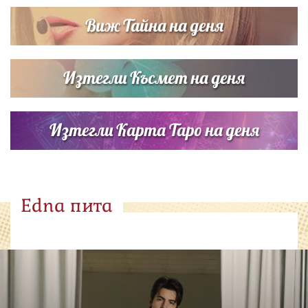
Виж Тайна на деня
Изтегли Късмет на деня
Изтегли Карта Таро на деня
Edna пита