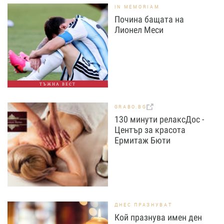
IN MEMORIAM
Почина бащата на
Лионел Меси
ТЪЖНА ВЕСТ
GRABO.BG
130 минути релаксДос -
Център за красота
Ермитаж Бюти
ДНЕС ПРАЗНУВАТ
Кой празнува имен ден