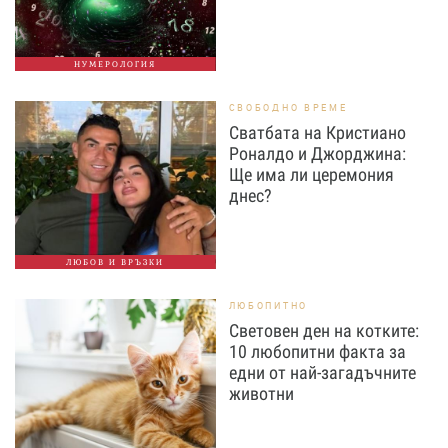
НУМЕРОЛОГИЯ
СВОБОДНО ВРЕМЕ
Сватбата на Кристиано
Роналдо и Джорджина:
Ще има ли церемония
днес?
ЛЮБОВ И ВРЪЗКИ
ЛЮБОПИТНО
Световен ден на котките:
10 любопитни факта за
едни от най-загадъчните
животни