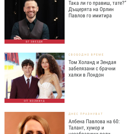
Така ли го правиш, тате?“
Дъщерята на Орлин
Павлов го имитира
БГ ЗВЕЗДИ
СВОБОДНО ВРЕМЕ
Том Холанд и Зендая
забелязани с брачни
халки в Лондон
ОТ ХОЛИВУД
ДНЕС ПРАЗНУВАТ
Албена Павлова на 60:
Талант, хумор и
незабравими роли