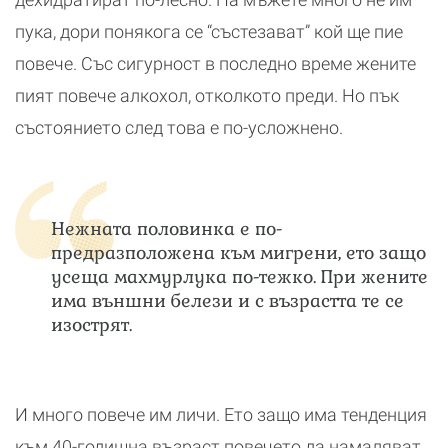
пука, дори понякога се “състезават” кой ще пие
повече. Със сигурност в последно време жените
пият повече алкохол, отколкото преди. Но пък
състоянието след това е по-усложнено.
Нежната половинка е по-
предразположена към мигрени, ето защо
усеща махмурлука по-тежко. При жените
има външни белези и с възрастта те се
изострят.
И много повече им личи. Ето защо има тенденция
към 40-годишна възраст повечето да намаляват