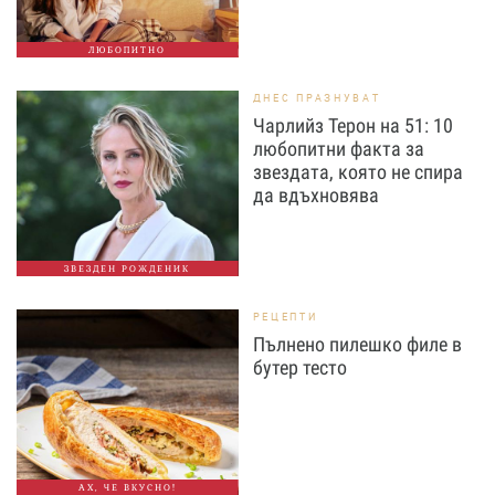
ЛЮБОПИТНО
ДНЕС ПРАЗНУВАТ
Чарлийз Терон на 51: 10
любопитни факта за
звездата, която не спира
да вдъхновява
ЗВЕЗДЕН РОЖДЕНИК
РЕЦЕПТИ
Пълнено пилешко филе в
бутер тесто
АХ, ЧЕ ВКУСНО!