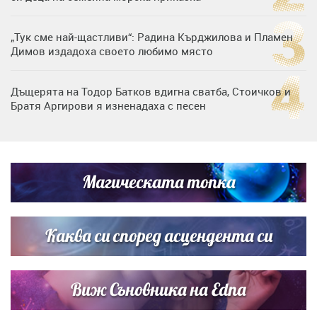
„Тук сме най-щастливи“: Радина Кърджилова и Пламен
Димов издадоха своето любимо място
Дъщерята на Тодор Батков вдигна сватба, Стоичков и
Братя Аргирови я изненадаха с песен
Дневен хороскоп за 6 август, четвъртък
Магическата топка
Списъкът е ясен: Джей Ло и Риана във ВИП гостите на
сватбата на Роналдо
Каква си според асцендента си
Виж Съновника на Edna