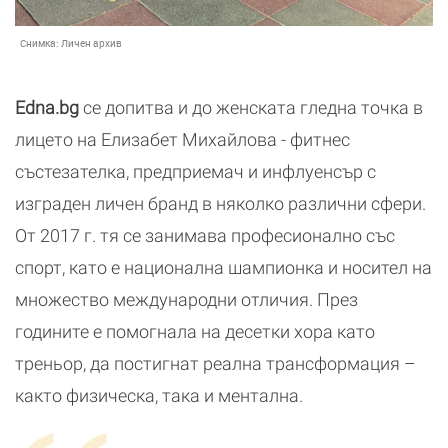
Снимка:
Личен архив
Еdna.bg
се допитва и до женската гледна точка в
лицето на Елизабет Михайлова - фитнес
състезателка, предприемач и инфлуенсър с
изграден личен бранд в няколко различни сфери.
От 2017 г. тя се занимава професионално със
спорт, като е национална шампионка и носител на
множество международни отличия. През
годините е помогнала на десетки хора като
треньор, да постигнат реална трансформация –
както физическа, така и ментална.