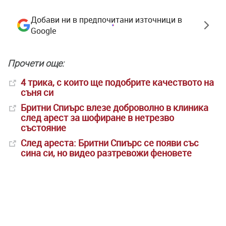
Добави ни в предпочитани източници в
Google
Прочети още:
4 трика, с които ще подобрите качеството на
съня си
Бритни Спиърс влезе доброволно в клиника
след арест за шофиране в нетрезво
състояние
След ареста: Бритни Спиърс се появи със
сина си, но видео разтревожи феновете