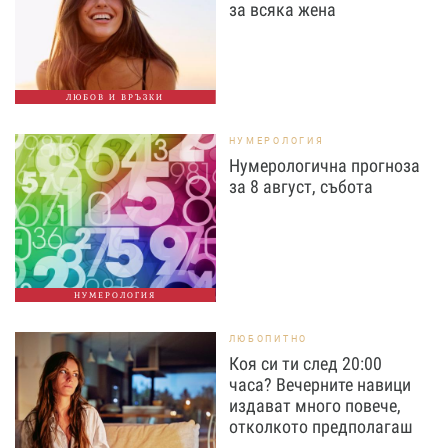
за всяка жена
ЛЮБОВ И ВРЪЗКИ
НУМЕРОЛОГИЯ
Нумерологична прогноза
за 8 август, събота
НУМЕРОЛОГИЯ
ЛЮБОПИТНО
Коя си ти след 20:00
часа? Вечерните навици
издават много повече,
отколкото предполагаш