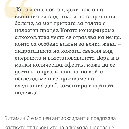
„Като жена, която държи както на
външния си вид, така и на вътрешния
баланс, за мен грижата за тялото е
цялостен процес. Когато консумираме
алкохол, това често се отразява на неща,
които са особено важни за всяка жена –
хидратацията на кожата, свежия вид,
енергията и възстановяването. Дори и в
малки количества, ефектът може да се
усети в тонуса, в начина, по който
изглеждаме и се чувстваме на
следващия ден", коментира спортната
надежда.
Витамин С е мощен антиоксидант и предпазва
клетките от токсините на алкохола. Полезен е