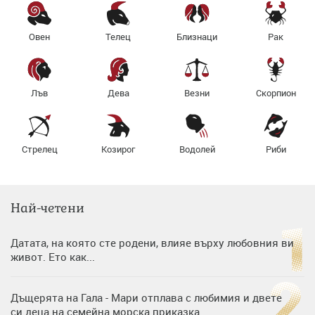
Овен
Телец
Близнаци
Рак
Лъв
Дева
Везни
Скорпион
Стрелец
Козирог
Водолей
Риби
Най-четени
Датата, на която сте родени, влияе върху любовния ви
живот. Ето как...
Дъщерята на Гала - Мари отплава с любимия и двете
си деца на семейна морска приказка