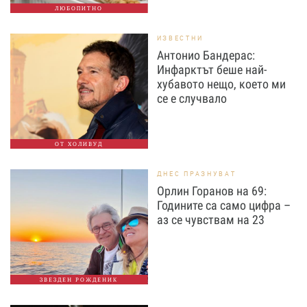
ЛЮБОПИТНО
ИЗВЕСТНИ
Антонио Бандерас:
Инфарктът беше най-
хубавото нещо, което ми
се е случвало
ОТ ХОЛИВУД
ДНЕС ПРАЗНУВАТ
Орлин Горанов на 69:
Годините са само цифра –
аз се чувствам на 23
ЗВЕЗДЕН РОЖДЕНИК