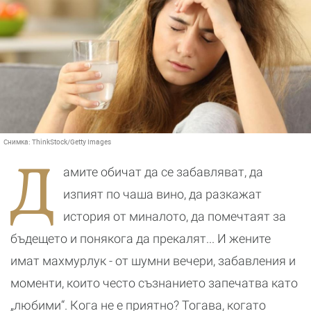
Снимка:
ThinkStock/Getty Images
Д
амите обичат да се забавляват, да
изпият по чаша вино, да разкажат
история от миналото, да помечтаят за
бъдещето и понякога да прекалят... И жените
имат махмурлук - от шумни вечери, забавления и
моменти, които често съзнанието запечатва като
„любими“. Кога не е приятно? Тогава, когато