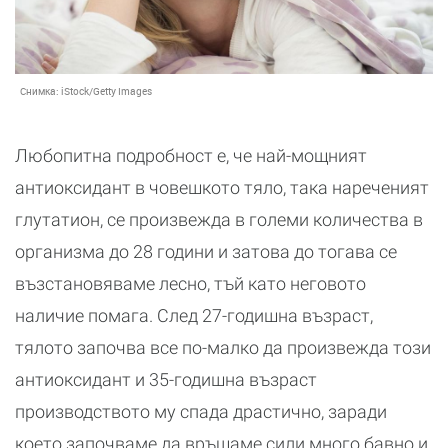
Снимка:
iStock/Getty Images
Любопитна подробност е, че най-мощният
антиоксидант в човешкото тяло, така нареченият
глутатион, се произвежда в големи количества в
организма до 28 години и затова до тогава се
възстановяваме лесно, тъй като неговото
наличие помага. След 27-годишна възраст,
тялото започва все по-малко да произвежда този
антиоксидант и 35-годишна възраст
производството му спада драстично, заради
което започваме да връщаме сили много бавно и