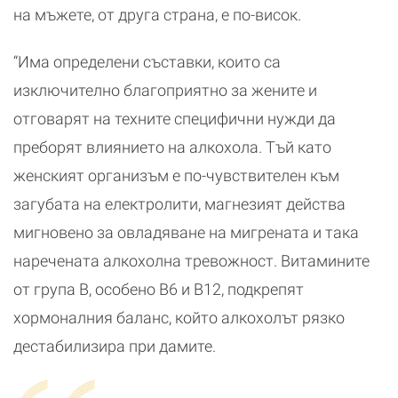
на мъжете, от друга страна, е по-висок.
“Има определени съставки, които са
изключително благоприятно за жените и
отговарят на техните специфични нужди да
преборят влиянието на алкохола. Тъй като
женският организъм е по-чувствителен към
загубата на електролити, магнезият действа
мигновено за овладяване на мигрената и така
наречената алкохолна тревожност. Витамините
от група B, особено B6 и B12, подкрепят
хормоналния баланс, който алкохолът рязко
дестабилизира при дамите.