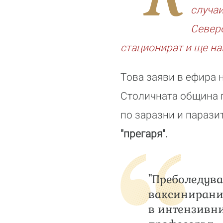
случаи
Северо
стационират и ще на
Това заяви в ефира н
Столичната община 
по заразни и парази
"прегаря".
"Преболедува
ваксинирани.
в интензивни