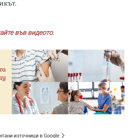
икът.
айте във видеото.
та
щу
итани източници в Google