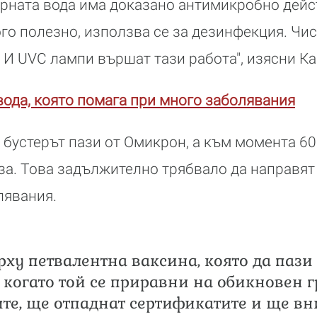
ърната вода има доказано антимикробно дейс
го полезно, използва се за дезинфекция. Чис
 И UVC лампи вършат тази работа", изясни К
вода, която помага при много заболявания
е бустерът пази от Омикрон, а към момента 60
за. Това задължително трябвало да направят 
явания.
рху петвалентна ваксина, която да пази 
 когато той се приравни на обикновен г
те, ще отпаднат сертификатите и ще вн