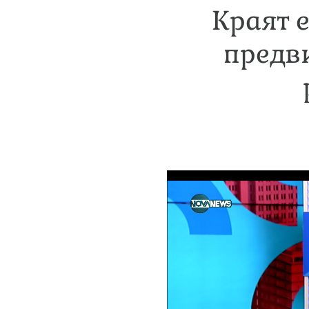
Краят 
предв