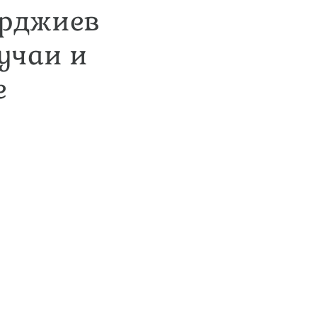
арджиев
учаи и
е