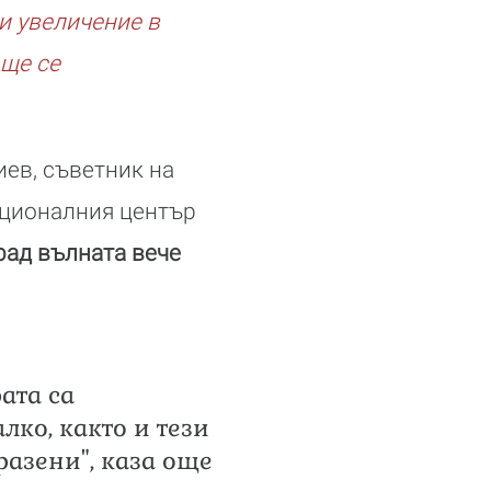
и увеличение в
 ще се
ев, съветник на
ационалния център
рад вълната вече
ата са
лко, както и тези
разени", каза още