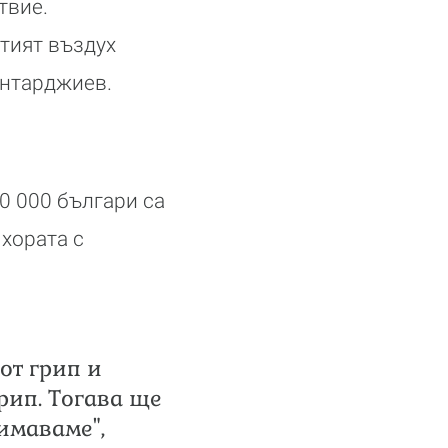
твие.
тият въздух
антарджиев.
0 000 българи са
хората с
от грип и
рип. Тогава ще
имаваме",