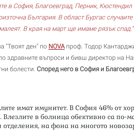
те в София, Благоевград, Перник, Кюстендил 
източна България. В област Бургас случаите
малеят. В края на март ще имаме рязък спад."
а "Твоят ден" по
NOVA
проф. Тодор Кантарджи
по здравните въпроси и бивш директор на Н
тни болести.
Според него в София и Благоевг
лите имат имунитет. В София 46% от хор
 Влезлите в болница обективно са по-ма
 отделения, на фона на многото новоза