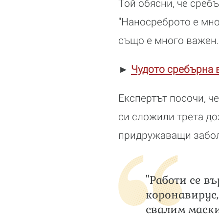
Той обясни, че среб
"Наносреброто е мно
също е много важен.
►
Чудото сребърна 
Експертът посочи, ч
си сложили трета до
придружаващи забол
"Работи се въ
коронавирус,
свалим маски