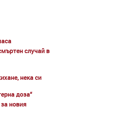
маса
смъртен случай в
ихане, нека си
терна доза“
 за новия