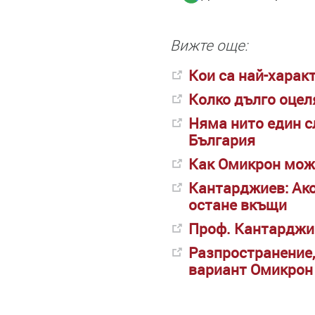
Вижте още:
Кои са най-харак
Колко дълго оцел
Няма нито един с
България
Как Омикрон мож
Кантарджиев: Ако 
остане вкъщи
Проф. Кантарджие
Разпространение,
вариант Омикрон