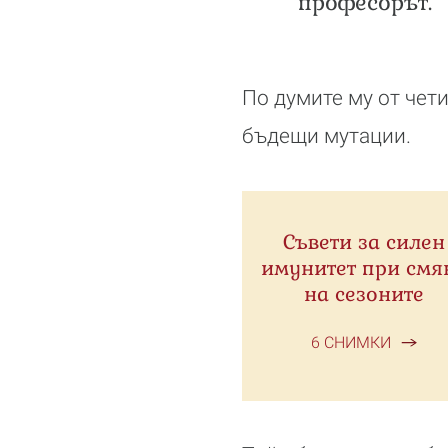
професорът.
По думите му от чет
бъдещи мутации.
Съвети за силен
имунитет при смя
на сезоните
6 СНИМКИ