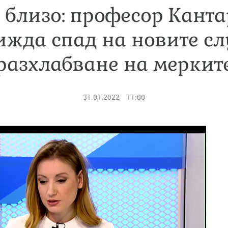
е близо: професор Кант
ижда спад на новите сл
разхлабване на меркит
31.01.2022
11:00