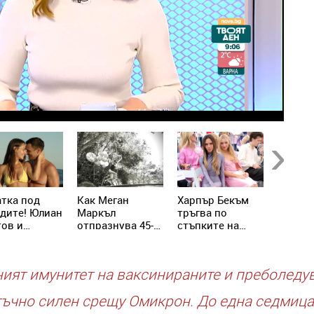
Next
тка под
Как Меган
Харпър Бекъм
Ново б
дите! Юлиан
Маркъл
тръгва по
кралск
ов и
отпразнува 45-
стъпките на
семейс
ела Илиева
ия си рожден
майка си –
аха най-
ден с принц
подготвя
античната
Хари
собствен
ият имунитет на ваксинираните и преболеду
ивка
козметичен
бранд
ъчно силен срещу Омикрон. До една седмица