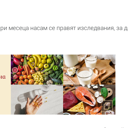
ири месеца насам се правят изследвания, за д
на