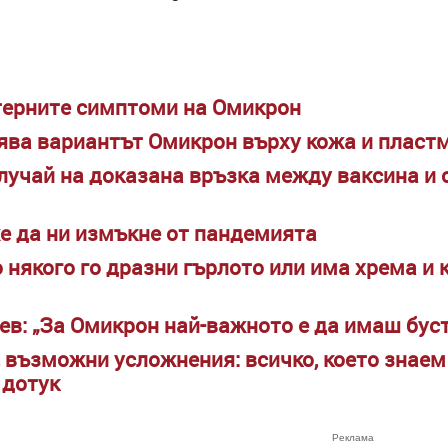
терните симптоми на Омикрон
ява вариантът Омикрон върху кожа и пласт
лучай на доказана връзка между ваксина и 
е да ни измъкне от пандемията
някого го дразни гърлото или има хрема и к
в: „За Омикрон най-важното е да имаш бус
 възможни усложнения: всичко, което знаем
 дотук