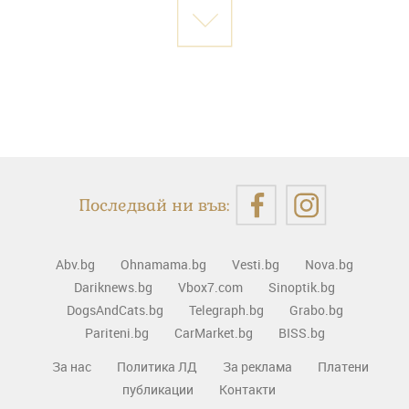
Последвай ни във:
Abv.bg
Ohnamama.bg
Vesti.bg
Nova.bg
Dariknews.bg
Vbox7.com
Sinoptik.bg
DogsAndCats.bg
Telegraph.bg
Grabo.bg
Pariteni.bg
CarMarket.bg
BISS.bg
За нас
Политика ЛД
За реклама
Платени
публикации
Контакти