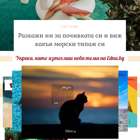
ТЕСТОВЕ
Разкажи ни за почивката си и виж
какъв морски типаж си
Украси, като изтеглиш нова тема на Edna.bg
Оферти
НУМЕРОЛОГИЯ
Нумерологична прогноза
за 9 август, неделя