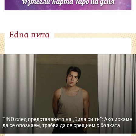
Изтегли Карта Таро на деня
Edna пита
TINO след представянето на „Била си ти“: Ако искаме
да се опознаем, трябва да се срещнем с болката