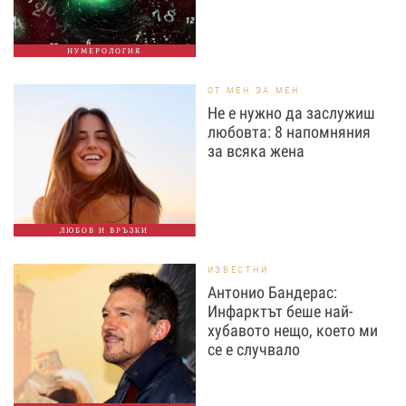
НУМЕРОЛОГИЯ
ОТ МЕН ЗА МЕН
Не е нужно да заслужиш
любовта: 8 напомняния
за всяка жена
ЛЮБОВ И ВРЪЗКИ
ИЗВЕСТНИ
Антонио Бандерас:
Инфарктът беше най-
хубавото нещо, което ми
се е случвало