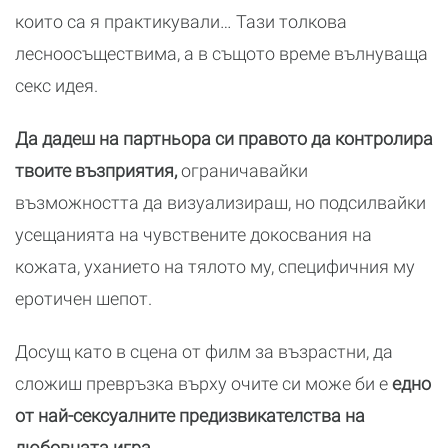
които са я практикували… Тази толкова
лесноосъществима, а в същото време вълнуваща
секс идея.
Да дадеш на партньора си правото да контролира
твоите възприятия,
ограничавайки
възможността да визуализираш, но подсилвайки
усещанията на чувствените докосвания на
кожата, уханието на тялото му, специфичния му
еротичен шепот.
Досущ като в сцена от филм за възрастни, да
сложиш превръзка върху очите си може би е
едно
от най-сексуалните предизвикателства на
любовната игра.