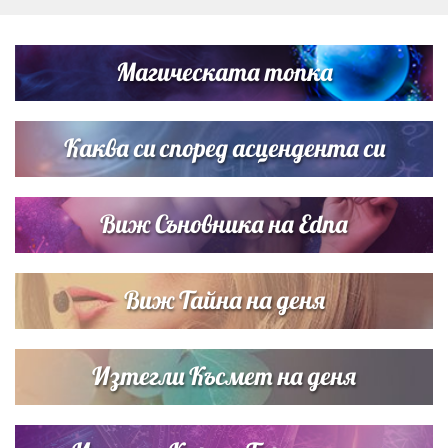
Любомира Башева разтопи мрежата с най-нежните
кадри с Башар Рахал и малкия им син
Магическата топка
Дъщерята на Тодор Батков вдигна сватба, Стоичков и
Братя Аргирови я изненадаха с песен
Каква си според асцендента си
Виж Съновника на Edna
Виж Тайна на деня
Изтегли Късмет на деня