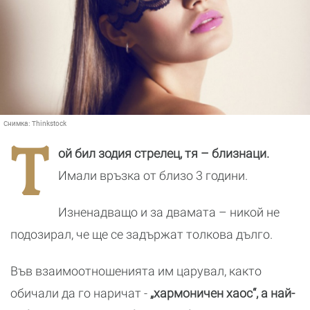
Снимка:
Thinkstock
Т
ой бил зодия стрелец, тя – близнаци.
Имали връзка от близо 3 години.
Изненадващо и за двамата – никой не
подозирал, че ще се задържат толкова дълго.
Във взаимоотношенията им царувал, както
обичали да го наричат -
„хармоничен хаос“, а най-