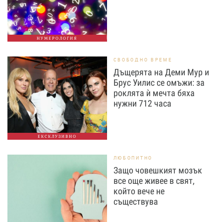
НУМЕРОЛОГИЯ
СВОБОДНО ВРЕМЕ
Дъщерята на Деми Мур и
Брус Уилис се омъжи: за
роклята ѝ мечта бяха
нужни 712 часа
ЕКСКЛУЗИВНО
ЛЮБОПИТНО
Защо човешкият мозък
все още живее в свят,
който вече не
съществува