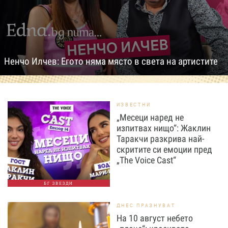
Ненчо Илчев: Егото няма място в света на артистите
ИЗВЕСТНИ
„Месеци наред не
изпитвах нищо“: Жаклин
Таракчи разкрива най-
скритите си емоции пред
„The Voice Cast“
БГ ЗВЕЗДИ
ДНЕС ПРАЗНУВАТ
На 10 август небето