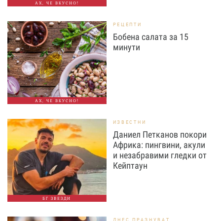
АХ, ЧЕ ВКУСНО!
РЕЦЕПТИ
Бобена салата за 15
минути
АХ, ЧЕ ВКУСНО!
ИЗВЕСТНИ
Даниел Петканов покори
Африка: пингвини, акули
и незабравими гледки от
Кейптаун
БГ ЗВЕЗДИ
ДНЕС ПРАЗНУВАТ