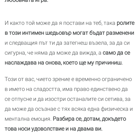
И както той може да я постави на теб, така
ролите
в този интимен шедьовър могат бъдат разменени
и следващия път ти да затегнеш възела, за да си
сигурна, че няма да може да вижда, а
само да се
наслаждава на онова, което ще му причиниш.
Този от вас, чието зрение е временно ограничено
в името на сладостта, има право единствено да
се отпусне и да изостри останалите си сетива, за
да може да осъзнае с тях всяка една физическа и
ментална емоция.
Разбира се, дотам, докъдето
това носи удоволствие и на двама ви.