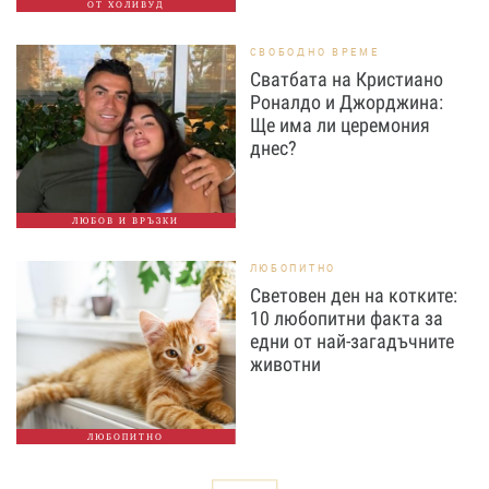
ОТ ХОЛИВУД
СВОБОДНО ВРЕМЕ
Сватбата на Кристиано
Роналдо и Джорджина:
Ще има ли церемония
днес?
ЛЮБОВ И ВРЪЗКИ
ЛЮБОПИТНО
Световен ден на котките:
10 любопитни факта за
едни от най-загадъчните
животни
ЛЮБОПИТНО