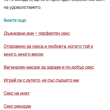
на удоволствието.
Вижте още:
Дъждовни дни – перфектен секс
Откровено за секса и любовта, когато той е
много, много висок
Вагинален масаж за здраве и по-добър секс
Играй си с дупето, не със сърцето ми
Секс на инат
Секс рекорди