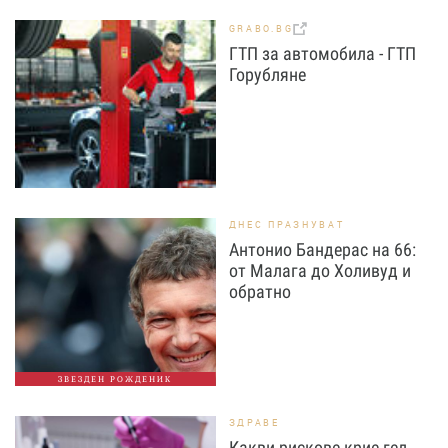
GRABO.BG
ГТП за автомобила - ГТП
Горубляне
ДНЕС ПРАЗНУВАТ
Антонио Бандерас на 66:
от Малага до Холивуд и
обратно
ЗВЕЗДЕН РОЖДЕНИК
ЗДРАВЕ
Какви рискове крие гел