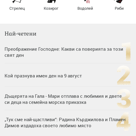
Стрелец
Козирог
Водолей
Риби
Най-четени
Преображение Господне: Какви са поверията за този
свят ден
Кой празнува имен ден на 9 август
Дъщерята на Гала - Мари отплава с любимия и двете
си деца на семейна морска приказка
„Тук сме най-щастливи“: Радина Кърджилова и Пламен
Димов издадоха своето любимо място