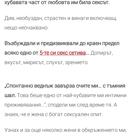
хубавата част от любовта им била сексът.
Див, необуздан, страстен и винаги включващ
нещо неочаквано.
Възбуждали и предизвиквали до краен предел
всяко едно от
5-те си секс сетива
…
Допирът,
вкусът, мирисът, слухът, зрението.
„Спонтанно веднъж завърза очите ми… с тъмния
шал.
Това беше едно от най-хубавите ми интимни
преживявания…“, сподели ми след време тя. А
знаех, че е жена с богат сексуален опит.
Узнах и за още няколко жени в обкръжението ми,