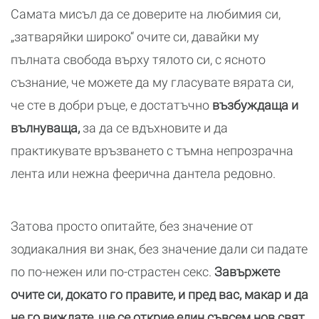
Самата мисъл да се доверите на любимия си,
„затваряйки широко“ очите си, давайки му
пълната свобода върху тялото си, с ясното
съзнание, че можете да му гласувате вярата си,
че сте в добри ръце, е достатъчно
възбуждаща и
вълнуваща,
за да се вдъхновите и да
практикувате връзването с тъмна непрозрачна
лента или нежна феерична дантела редовно.
Затова просто опитайте, без значение от
зодиакалния ви знак, без значение дали си падате
по по-нежен или по-страстен секс.
Завържете
очите си, докато го правите, и пред вас, макар и да
не го виждате, ще се открие един съвсем нов свят