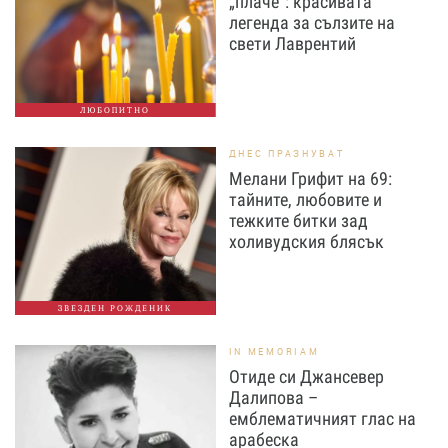
„плаче“: красивата
легенда за сълзите на
свети Лаврентий
ЛЮБОПИТНО
ДНЕС ПРАЗНУВАТ
Мелани Грифит на 69:
тайните, любовите и
тежките битки зад
холивудския блясък
ЗВЕЗДЕН РОЖДЕНИК
IN MEMORIAM
Отиде си Джансевер
Далипова –
емблематичният глас на
арабеска