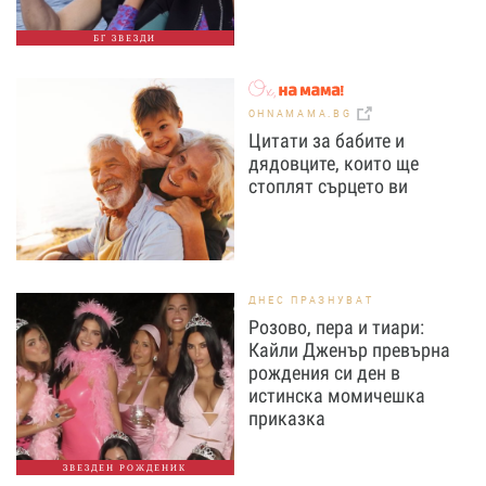
БГ ЗВЕЗДИ
OHNAMAMA.BG
Цитати за бабите и
дядовците, които ще
стоплят сърцето ви
ДНЕС ПРАЗНУВАТ
Розово, пера и тиари:
Кайли Дженър превърна
рождения си ден в
истинска момичешка
приказка
ЗВЕЗДЕН РОЖДЕНИК