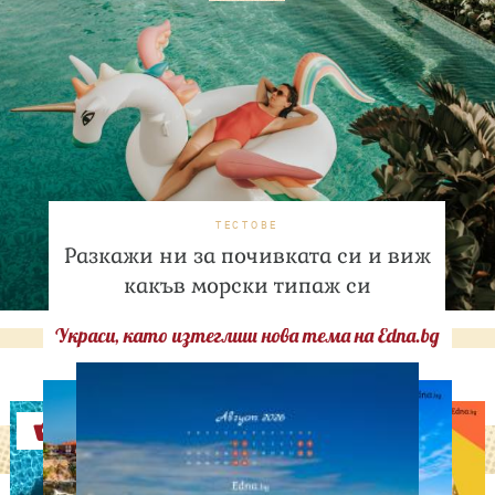
ТЕСТОВЕ
Разкажи ни за почивката си и виж
какъв морски типаж си
Украси, като изтеглиш нова тема на Edna.bg
Оферти