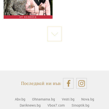
ОТ ХОЛИВУД
Последвай ни във:
Abv.bg
Ohnamama.bg
Vesti.bg
Nova.bg
Dariknews.bg
Vbox7.com
Sinoptik.bg