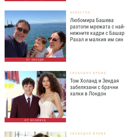
ИЗВЕСТНИ
Любомира Башева
разтопи мрежата с най-
нежните кадри с Башар
Рахал и малкия им син
БГ ЗВЕЗДИ
СВОБОДНО ВРЕМЕ
Том Холанд и Зендая
забелязани с брачни
халки в Лондон
ОТ ХОЛИВУД
СВОБОДНО ВРЕМЕ