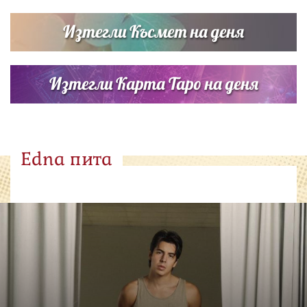
Изтегли Късмет на деня
Изтегли Карта Таро на деня
Edna пита