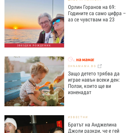
Орлин Горанов на 69:
Годините са само цифра –
аз се чувствам на 23
ЗВЕЗДЕН РОЖДЕНИК
OHNAMAMA.BG
Защо детето трябва да
играе навън всеки ден:
Ползи, които ще ви
изненадат
ИЗВЕСТНИ
Братът на Анджелина
Джоли разкри, че е гей