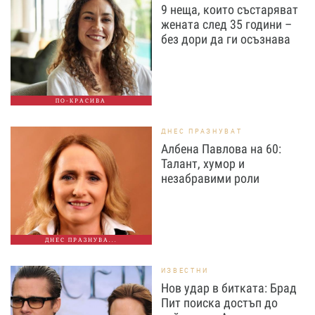
9 неща, които състаряват
жената след 35 години –
без дори да ги осъзнава
ПО-КРАСИВА
ДНЕС ПРАЗНУВАТ
Албена Павлова на 60:
Талант, хумор и
незабравими роли
ДНЕС ПРАЗНУВА...
ИЗВЕСТНИ
Нов удар в битката: Брад
Пит поиска достъп до