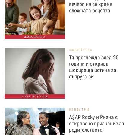
вечеря не се крие в
сложната рецепта
ЛЮБОПИТНО
ЛЮБОПИТНО
Тя проглежда след 20
години и открива
шокираща истина за
съпруга си
EDNA ИСТОРИЯ
ИЗВЕСТНИ
A$AP Rocky и Риана с
откровено признание за
родителството