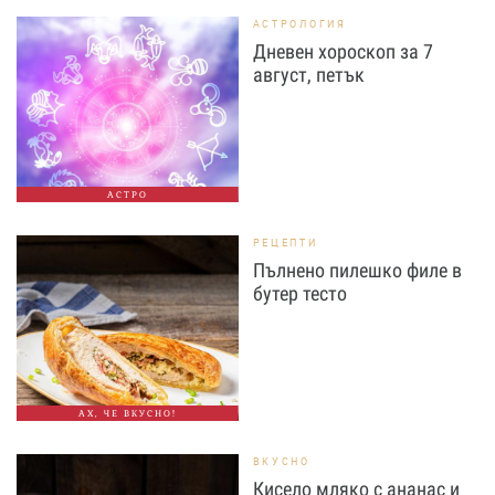
АСТРОЛОГИЯ
Дневен хороскоп за 7
август, петък
АСТРО
РЕЦЕПТИ
Пълнено пилешко филе в
бутер тесто
АХ, ЧЕ ВКУСНО!
ВКУСНО
Кисело мляко с ананас и