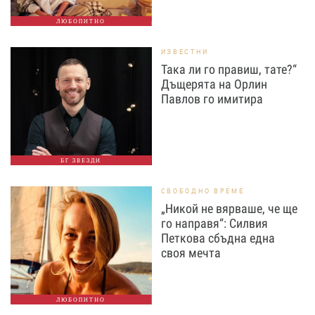
ЛЮБОПИТНО
ИЗВЕСТНИ
Така ли го правиш, тате?“
Дъщерята на Орлин
Павлов го имитира
БГ ЗВЕЗДИ
СВОБОДНО ВРЕМЕ
„Никой не вярваше, че ще
го направя“: Силвия
Петкова сбъдна една
своя мечта
ЛЮБОПИТНО