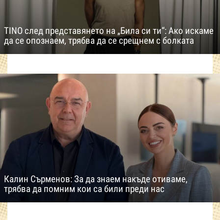
TINO след представянето на „Била си ти“: Ако искаме
да се опознаем, трябва да се срещнем с болката
Калин Сърменов: За да знаем накъде отиваме,
трябва да помним кои са били преди нас