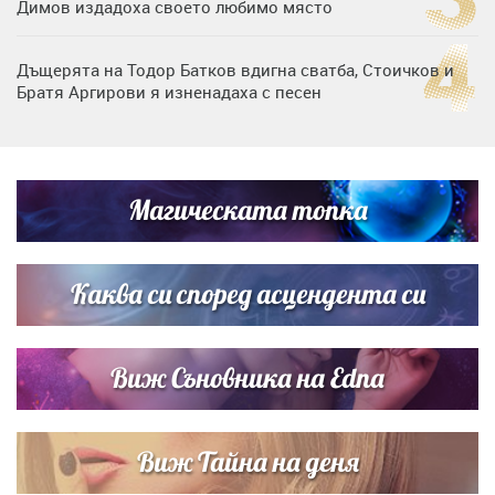
Димов издадоха своето любимо място
Дъщерята на Тодор Батков вдигна сватба, Стоичков и
Братя Аргирови я изненадаха с песен
Дневен хороскоп за 6 август, четвъртък
Магическата топка
Списъкът е ясен: Джей Ло и Риана във ВИП гостите на
сватбата на Роналдо
Каква си според асцендента си
Виж Съновника на Edna
Виж Тайна на деня