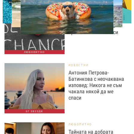
ЛЮБОПИТНО
Август е месецът на
вторите шансове: Защо
точно сега най-често
променяме живота си
ЛЮБОПИТНО
ИЗВЕСТНИ
Антония Петрова-
Батинкова с неочаквана
изповед: Никога не съм
чакала някой да ме
спаси
БГ ЗВЕЗДИ
ЛЮБОПИТНО
Тайната на добрата