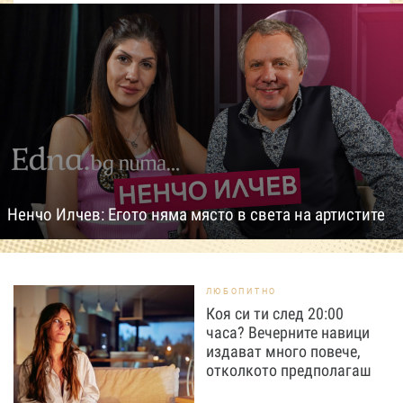
Ненчо Илчев: Егото няма място в света на артистите
ЛЮБОПИТНО
Коя си ти след 20:00
часа? Вечерните навици
издават много повече,
отколкото предполагаш