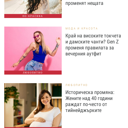
променят нещата
ПО-КРАСИВА
МОДА И КРАСОТА
Край на високите токчета
и дамските чанти? Gen Z
променя правилата за
вечерния аутфит
ЛЮБОПИТНО
ЛЮБОПИТНО
Историческа промяна:
Жените над 40 години
раждат по-често от
тийнейджърките