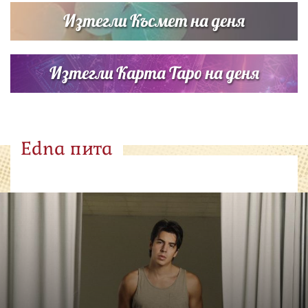
Изтегли Късмет на деня
Изтегли Карта Таро на деня
Edna пита