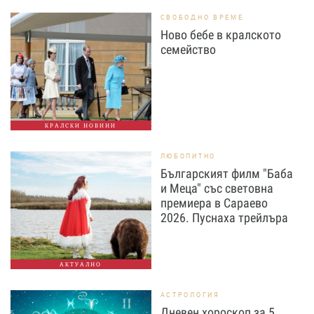
СВОБОДНО ВРЕМЕ
Ново бебе в кралското
семейство
КРАЛСКИ НОВИНИ
ЛЮБОПИТНО
Българският филм "Баба
и Меца" със световна
премиера в Сараево
2026. Пуснаха трейлъра
АКТУАЛНО
АСТРОЛОГИЯ
Дневен хороскоп за 5