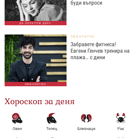
буди въпроси
ДА ПОЧЕТЕМ ДНЕС
ЛЮБОПИТНО
Забравете фитнеса!
Евгени Генчев тренира на
плажа… с дини
ЛЮБОПИТНО
Хороскоп за деня
Овен
Телец
Близнаци
Рак