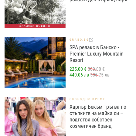
КРАЛСКИ НОВИНИ
GRABO.BG
SPA релакс в Банско -
Premier Luxury Mountain
Resort
225.00 €
300.00 €
440.06 лв
586.75 лв
СВОБОДНО ВРЕМЕ
Харпър Бекъм тръгва по
стъпките на майка си –
подготвя собствен
козметичен бранд