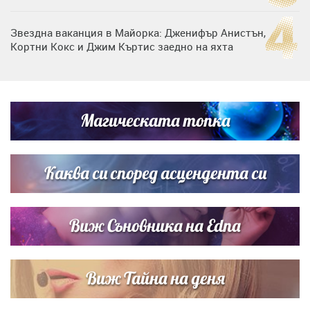
Звездна ваканция в Майорка: Дженифър Анистън,
Кортни Кокс и Джим Къртис заедно на яхта
Дъщерята на Тодор Батков вдигна сватба, Стоичков и
Братя Аргирови я изненадаха с песен
Магическата топка
Списъкът е ясен: Джей Ло и Риана във ВИП гостите на
сватбата на Роналдо
Каква си според асцендента си
Виж Съновника на Edna
Виж Тайна на деня