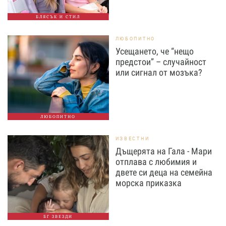
БЛЯСЪК И СТИЛ
ЛЮБОПИТНО
Усещането, че “нещо
предстои” – случайност
или сигнал от мозъка?
ЛЮБОПИТНО
ИЗВЕСТНИ
Дъщерята на Гала - Мари
отплава с любимия и
двете си деца на семейна
морска приказка
БГ ЗВЕЗДИ