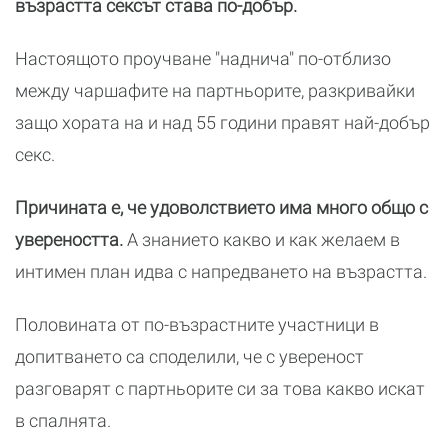
възрастта сексът става по-добър.
Настоящото проучване "наднича" по-отблизо
между чаршафите на партньорите, разкривайки
защо хората на и над 55 години правят най-добър
секс.
Причината е, че удоволствието има много общо с
увереността.
А знанието какво и как желaем в
интимен план идва с напредването на възрастта.
Половината от по-възрастните участници в
допитването са споделили, че с увереност
разговарят с партньорите си за това какво искат
в спалнята.