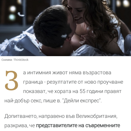
Снимка:
ThinkStock
З
а интимния живот няма възрастова
граница - резултатите от ново проучване
показват, че хората на 55 години правят
най-добър секс, пише в. "Дейли експрес".
Допитването, направено във Великобритания,
разкрива, че
представителите на съвременните