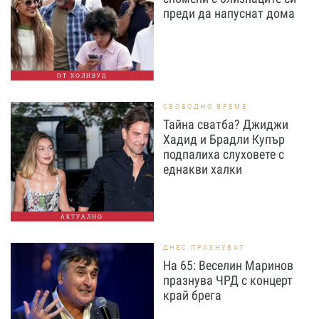
преди да напуснат дома
ОТ ХОЛИВУД
СВОБОДНО ВРЕМЕ
Тайна сватба? Джиджи
Хадид и Брадли Купър
подпалиха слуховете с
еднакви халки
АКТУАЛНО
ДНЕС ПРАЗНУВАТ
На 65: Веселин Маринов
празнува ЧРД с концерт
край брега