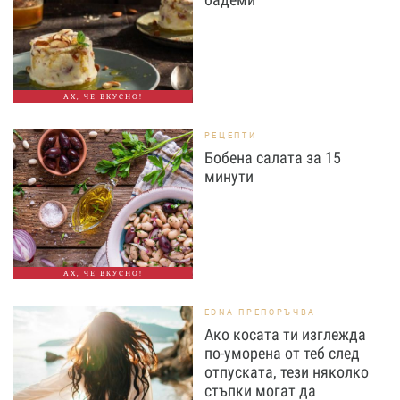
АХ, ЧЕ ВКУСНО!
РЕЦЕПТИ
Бобена салата за 15
минути
АХ, ЧЕ ВКУСНО!
EDNA ПРЕПОРЪЧВА
Ако косата ти изглежда
по-уморена от теб след
отпуската, тези няколко
стъпки могат да