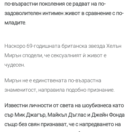
по-възрастни поколения се радват на по-
задоволителен интимен живот в сравнение с по-
младите
.
Наскоро 69-годишната британска звезда Хелън
Мирън сподели, че сексуалният ѝ живот е
чудесен.
Мирън не е единствената по-възрастна
знаменитост, направила подобно признание.
Известни личности от света на шоубизнеса като
сър Мик Джагър, Майкъл Дъглас и Джейн Фонда
също без свян признават, че с напредването на