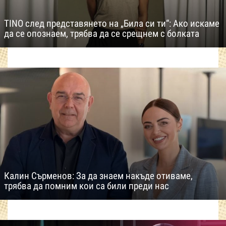
TINO след представянето на „Била си ти“: Ако искаме
да се опознаем, трябва да се срещнем с болката
Калин Сърменов: За да знаем накъде отиваме,
трябва да помним кои са били преди нас