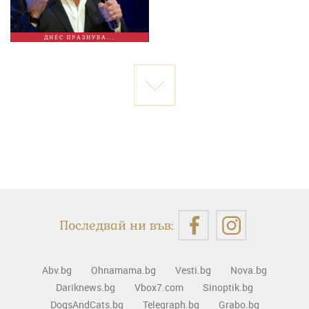
ДНЕС ПРАЗНУВА...
Последвай ни във:
Abv.bg
Ohnamama.bg
Vesti.bg
Nova.bg
Dariknews.bg
Vbox7.com
Sinoptik.bg
DogsAndCats.bg
Telegraph.bg
Grabo.bg