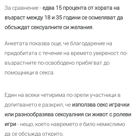
За сравнение -
едва 15 процента от хората на
възраст между 18 и 35 години се осмеляват да
обсъждат сексуалните си желания
.
Анкетата показва още, че благодарение на
придобитата с течение на времето увереност по-
възрастните по-освободено прибягват до
помощници в секса.
Един на всеки четирима по-зрели участници в
допитването е разкрил, че
използва секс играчки
или разнообразява сексуалния си живот с ролеви
игри
- нещо, което навремето е било немислимо
да се обсъжда открито.