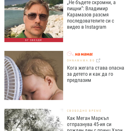
„Не бъдете скромни, а
пищни“: Владимир
Карамазов разсмя
последователите си с
видео в Instagram
БГ ЗВЕЗДИ
OHNAMAMA.BG
Кога жегата става опасна
за детето и как да го
предпазим
СВОБОДНО ВРЕМЕ
Как Меган Маркъл
отпразнува 45-ия си
рожден ден с принц Хари