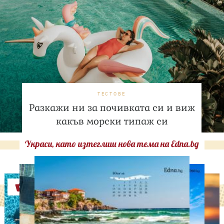
ТЕСТОВЕ
Разкажи ни за почивката си и виж
какъв морски типаж си
Украси, като изтеглиш нова тема на Edna.bg
Оферти