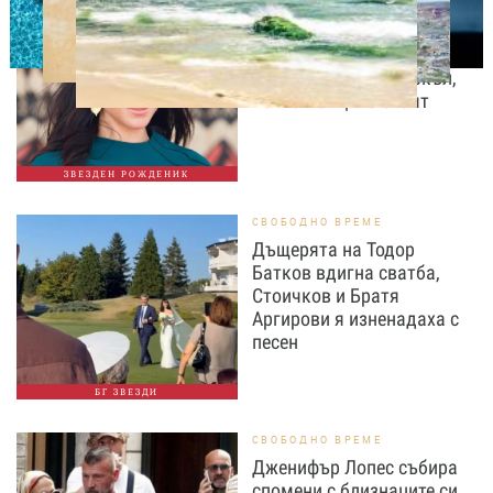
ДНЕС ПРАЗНУВАТ
Преди да стане
херцогиня: 10 любопитни
факта за Меган Маркъл,
които малцина знаят
ЗВЕЗДЕН РОЖДЕНИК
СВОБОДНО ВРЕМЕ
Дъщерята на Тодор
Батков вдигна сватба,
Стоичков и Братя
Аргирови я изненадаха с
песен
БГ ЗВЕЗДИ
СВОБОДНО ВРЕМЕ
Дженифър Лопес събира
спомени с близнаците си