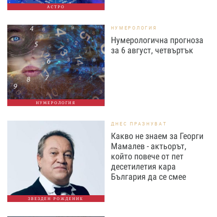
АСТРО
НУМЕРОЛОГИЯ
Нумерологична прогноза
за 6 август, четвъртък
НУМЕРОЛОГИЯ
ДНЕС ПРАЗНУВАТ
Какво не знаем за Георги
Мамалев - актьорът,
който повече от пет
десетилетия кара
България да се смее
ЗВЕЗДЕН РОЖДЕНИК