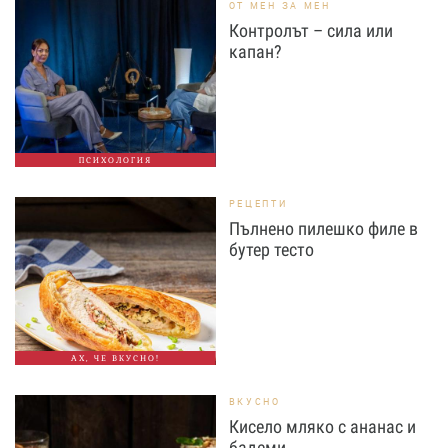
ОТ МЕН ЗА МЕН
Контролът – сила или
капан?
ПСИХОЛОГИЯ
РЕЦЕПТИ
Пълнено пилешко филе в
бутер тесто
АХ, ЧЕ ВКУСНО!
ВКУСНО
Кисело мляко с ананас и
бадеми