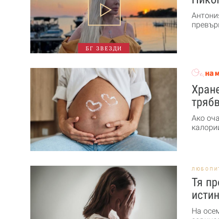
Антони
превърн
БГ ЗВЕЗДИ
Хране
трябв
Ако оч
калории
ЛЮБОПИ
Тя пр
истин
На осе