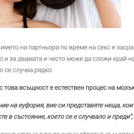
 името на партньора по време на секс е заср
и за двамата и често може да сложи край на 
о се случва рядко.
 това всъщност е естествен процес на мозък
ние на еуфория, вие си представяте неща, ко
те в състояние, което се е случвало и преди“,