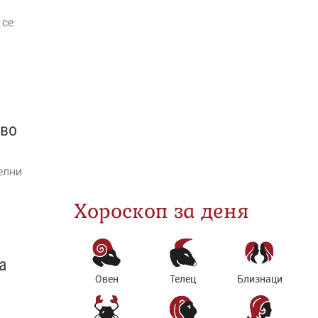
 се
кво
елни
Хороскоп за деня
а
Овен
Телец
Близнаци