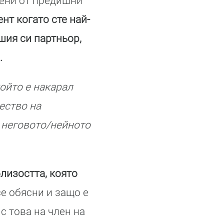
мени от предишни
нт когато сте най-
шия си партньор,
.
ойто е накарал
чество на
и неговото/нейното
близостта, която
е обясни и защо е
с това на член на