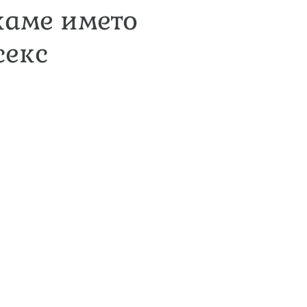
ркаме името
секс