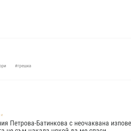
ори
грешка
НИ
ия Петрова-Батинкова с неочаквана изпове
а не съм чакала някой да ме спаси