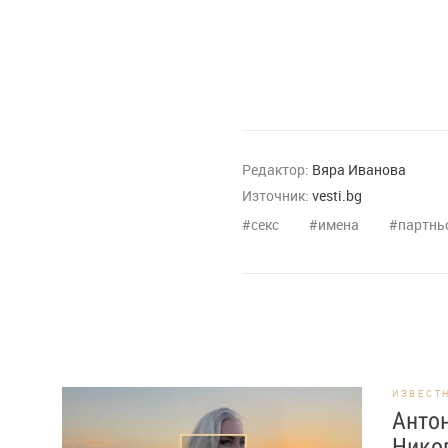
Редактор:
Вяра Иванова
Източник:
vesti.bg
секс
имена
партнь
ИЗВЕСТ
Антон
Никог