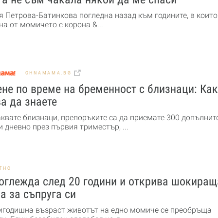
я Петрова-Батинкова погледна назад към годините, в които
а от момичето с корона &...
OHNAMAMA.BG
не по време на бременност с близнаци: Ка
а да знаете
аквате близнаци, препоръките са да приемате 300 допълнит
 дневно през първия триместър, ...
ТНО
оглежда след 20 години и открива шокиращ
а за съпруга си
мгодишна възраст животът на едно момиче се преобръща