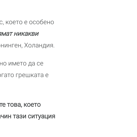
с, което е особено
ямат никакви
онинген, Холандия.
но името да се
огато грешката е
те това, което
ачин тази ситуация