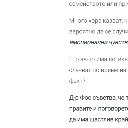
семейството или при
Много хора казват, ч
вероятно да се случ
емоционални чувства
Ето защо има логика
случват по време на 
факт?
Д-р Фос съветва, че 
правите и поговорете
да има щастлив край