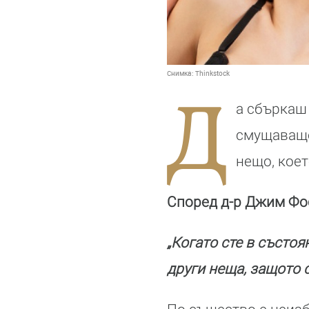
Снимка:
Thinkstock
Д
а сбъркаш
смущаващо 
нещо, коет
Според д-р Джим Фос
„Когато сте в състоя
други неща, защото с