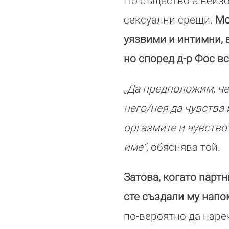
По същество е неиз
сексуални срещи.
Мо
уязвими и интимни, 
но според д-р Фос в
„Да предположим, че
него/нея да чувства 
оргазмите и чувство
име“
, обяснява той.
Затова, когато партн
сте създали му напо
по-вероятно да нареч