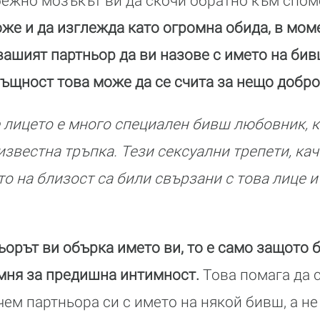
бежно мозъкът ви да скочи обратно към спо
же и да изглежда като огромна обида, в моме
вашият партньор да ви назове с името на бив
същност това може да се счита за нещо добро
 лицето е много специален бивш любовник, к
известна тръпка. Тези сексуални трепети, ка
то на близост са били свързани с това лице 
ьорът ви обърка името ви, то е само защото 
мня за предишна интимност.
Това помага да с
ем партньора си с името на някой бивш, а не 