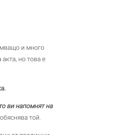
амващо и много
акта, но това е
а.
ито ви напомнят на
обяснява той.