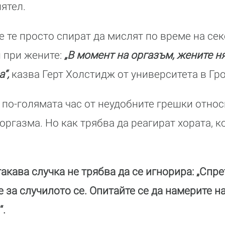
ятел.
е те просто спират да мислят по време на сек
и при жените:
„В момент на оргазъм, жените н
“,
казва Герт Холстидж от университета в Гр
 по-голямата час от неудобните грешки относ
оргазма. Но как трябва да реагират хората, к
такава случка не трябва да се игнорира: „Спре
 за случилото се. Опитайте се да намерите н
“.