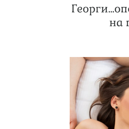
Георги...о
на 