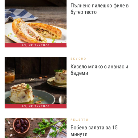
Пълнено пилешко филе в
бутер тесто
АХ, ЧЕ ВКУСНО!
ВКУСНО
Кисело мляко с ананас и
бадеми
АХ, ЧЕ ВКУСНО!
РЕЦЕПТИ
Бобена салата за 15
минути