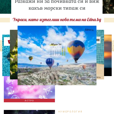
Разкажи ни за почивката си и виж
какъв морски типаж си
Украси, като изтеглиш нова тема на Edna.bg
Оферти
АСТРОЛОГИЯ
Дневен хороскоп за 7
август, петък
АСТРО
НУМЕРОЛОГИЯ