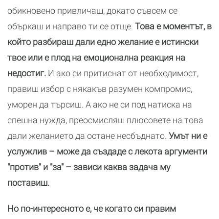
обикновено привличаш, докато съвсем се
объркаш и направо ти се отще.
Това е моментът, в
който разбираш дали едно желание е истински
твое или е плод на емоционална реакция на
недостиг.
И ако си притиснат от необходимост,
правиш избор с някакъв разумен компромис,
уморен да търсиш. А ако не си под натиска на
спешна нужда, преосмисляш плюсовете на това
дали желанието да остане несбъднато.
Умът ни е
услужлив – може да създаде с лекота аргументи
"против" и "за" – зависи каква задача му
поставиш.
Но по-интересното е, че когато си правим