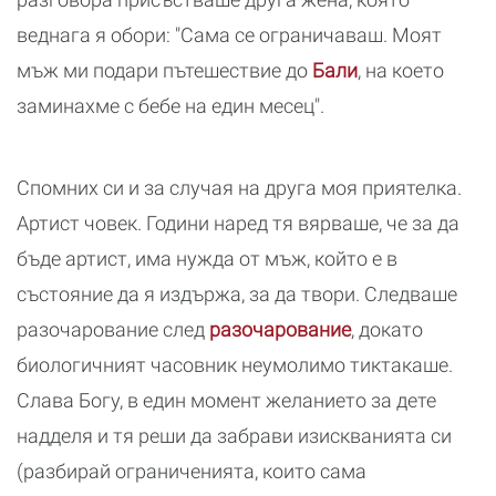
веднага я обори: "Сама се ограничаваш. Моят
мъж ми подари пътешествие до
Бали
, на което
заминахме с бебе на един месец".
Спомних си и за случая на друга моя приятелка.
Артист човек. Години наред тя вярваше, че за да
бъде артист, има нужда от мъж, който е в
състояние да я издържа, за да твори. Следваше
разочарование след
разочарование
, докато
биологичният часовник неумолимо тиктакаше.
Слава Богу, в един момент желанието за дете
надделя и тя реши да забрави изискванията си
(разбирай ограниченията, които сама