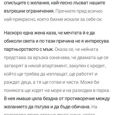
списъците с желания, най-лесно лъсват нашите
вътрешни ограничения.
Пречките пред всичко
най-прекрасно, което бихме искали за себе си.
Наскоро една жена каза, че мечтата ѝ е да
обиколи света и по тази причина не я интересува
партньорството с мъж.
Оказа се, че нейната
представа за връзка означава, че двамата ще се
затворят в някой апартамент, закупен с кредит,
който ще трябва да изплащат, ще работят и
раждат деца, а тя ще готви и чисти. Може би
понякога ще ходят на море и на разходки в парка.
В нея имаше цяла бездна от противоречие между
желанието да пътува и да бъде обичана.
На
разговора присъстваше друга жена, която