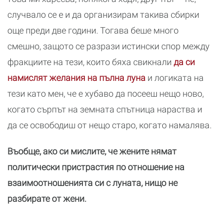
случвало се е и да организирам такива сбирки
още преди две години. Тогава беше много
смешно, защото се разрази истински спор между
фракциите на тези, които бяха свикнали
да си
намислят желания на пълна луна
и логиката на
тези като мен, че е хубаво да посееш нещо ново,
когато сърпът на земната спътница нараства и
да се освободиш от нещо старо, когато намалява.
Въобще, ако си мислите, че жените нямат
политически пристрастия по отношение на
взаимоотношенията си с луната, нищо не
разбирате от жени.