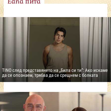
Edna пита
TINO след представянето на „Била си ти“: Ако искаме
да се опознаем, трябва да се срещнем с болката