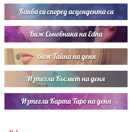
сватбата на Роналдо
Каква си според асцендента си
Виж Съновника на Edna
Виж Тайна на деня
Изтегли Късмет на деня
Изтегли Карта Таро на деня