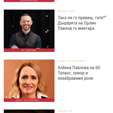
ЛЮБОПИТНО
ИЗВЕСТНИ
Така ли го правиш, тате?“
Дъщерята на Орлин
Павлов го имитира
БГ ЗВЕЗДИ
ДНЕС ПРАЗНУВАТ
Албена Павлова на 60:
Талант, хумор и
незабравими роли
ДНЕС ПРАЗНУВА...
РЕЦЕПТИ