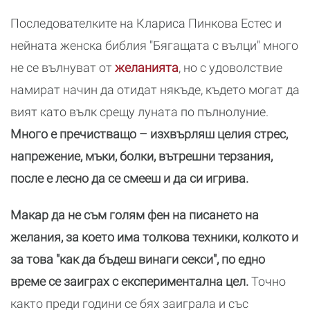
Последователките на Клариса Пинкова Естес и
нейната женска библия "Бягащата с вълци" много
не се вълнуват от
желанията
, но с удоволствие
намират начин да отидат някъде, където могат да
вият като вълк срещу луната по пълнолуние.
Много е пречистващо – изхвърляш целия стрес,
напрежение, мъки, болки, вътрешни терзания,
после е лесно да се смееш и да си игрива.
Макар да не съм голям фен на писането на
желания, за което има толкова техники, колкото и
за това "как да бъдеш винаги секси", по едно
време се заиграх с експериментална цел.
Точно
както преди години се бях заиграла и със