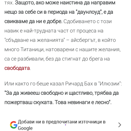
тях.
Защото, ако може наистина да направим
нещо за себе си в периода на "даунлоуд", е да
свикваме да ни е добре.
Сдобиването с този
навик е най-трудната част от процеса на
"сбъдване на желанията" – айсбергът, в който
много Титаници, натоварени с нашите желания,
са се разбивали, без да стигнат до брега на
свободата
.
Или както го беше казал Ричард Бах в "Илюзии":
"За да живееш свободно и щастливо, трябва да
пожертваш скуката. Това невинаги е лесно".
Добави ни в предпочитани източници в
Google