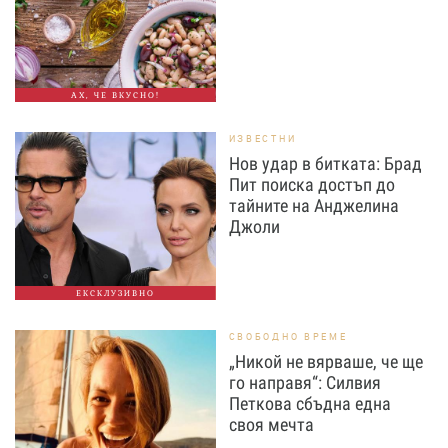
АХ, ЧЕ ВКУСНО!
ИЗВЕСТНИ
Нов удар в битката: Брад
Пит поиска достъп до
тайните на Анджелина
Джоли
ЕКСКЛУЗИВНО
СВОБОДНО ВРЕМЕ
„Никой не вярваше, че ще
го направя“: Силвия
Петкова сбъдна една
своя мечта