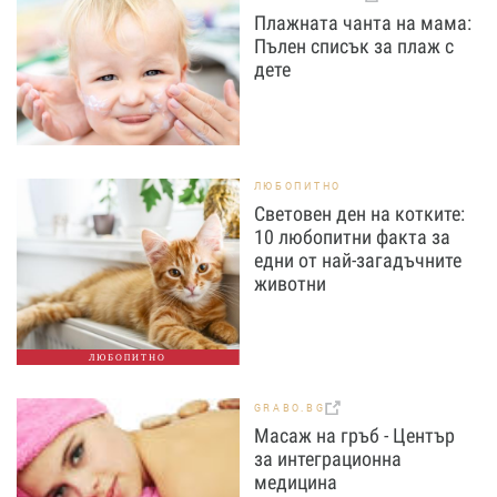
Плажната чанта на мама:
Пълен списък за плаж с
дете
ЛЮБОПИТНО
Световен ден на котките:
10 любопитни факта за
едни от най-загадъчните
животни
ЛЮБОПИТНО
GRABO.BG
Масаж на гръб - Център
за интеграционна
медицина