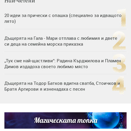
Най-четени
20 идеи за прически с опашка (специално за идващото
лято)
Дъщерята на Гала - Мари отплава с любимия и двете
си деца на семейна морска приказка
„Тук сме най-щастливи“: Радина Кърджилова и Пламен
Димов издадоха своето любимо място
Дъщерята на Тодор Батков вдигна сватба, Стоичков и
Братя Аргирови я изненадаха с песен
Дневен хороскоп за 6 август, четвъртък
Магическата топка
Списъкът е ясен: Джей Ло и Риана във ВИП гостите на