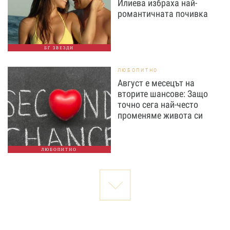
Илиева избраха най-
романтичната почивка
БГ ЗВЕЗДИ
ЛЮБОПИТНО
Август е месецът на
вторите шансове: Защо
точно сега най-често
променяме живота си
ЛЮБОПИТНО