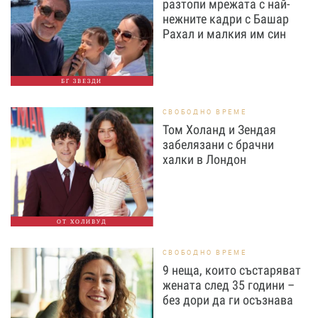
разтопи мрежата с най-
нежните кадри с Башар
Рахал и малкия им син
БГ ЗВЕЗДИ
СВОБОДНО ВРЕМЕ
Том Холанд и Зендая
забелязани с брачни
халки в Лондон
ОТ ХОЛИВУД
СВОБОДНО ВРЕМЕ
9 неща, които състаряват
жената след 35 години –
без дори да ги осъзнава