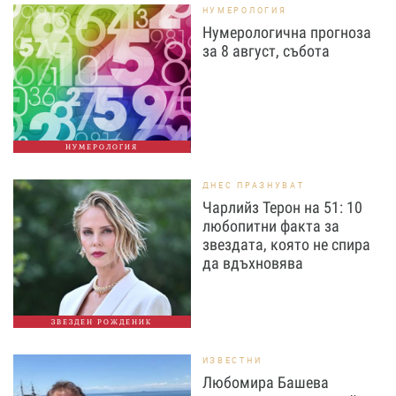
НУМЕРОЛОГИЯ
Нумерологична прогноза
за 8 август, събота
НУМЕРОЛОГИЯ
ДНЕС ПРАЗНУВАТ
Чарлийз Терон на 51: 10
любопитни факта за
звездата, която не спира
да вдъхновява
ЗВЕЗДЕН РОЖДЕНИК
ИЗВЕСТНИ
Любомира Башева