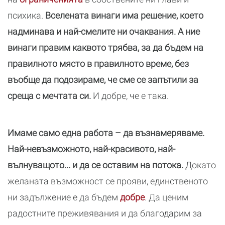
психика.
Вселената винаги има решение, което
надминава и най-смелите ни очаквания. А ние
винаги правим каквото трябва, за да бъдем на
правилното място в правилното време, без
въобще да подозираме, че сме се запътили за
среща с мечтата си.
И добре, че е така.
Имаме само една работа – да възнамеряваме.
Най-невъзможното, най-красивото, най-
вълнуващото... и да се оставим на потока.
Докато
желаната възможност се прояви, единственото
ни задължение е да бъдем
добре
. Да ценим
радостните преживявания и да благодарим за