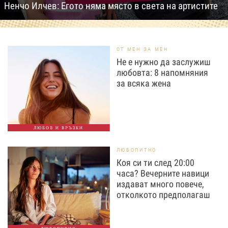
Ненчо Илчев: Егото няма място в света на артистите
ОТ МЕН ЗА МЕН
Не е нужно да заслужиш
любовта: 8 напомняния
за всяка жена
ЛЮБОВ И ВРЪЗКИ
ЛЮБОПИТНО
Коя си ти след 20:00
часа? Вечерните навици
издават много повече,
отколкото предполагаш