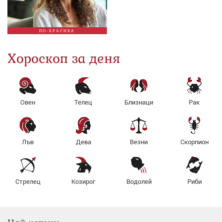
ПО-КРАСИВА
Хороскоп за деня
Овен
Телец
Близнаци
Рак
Лъв
Дева
Везни
Скорпион
Стрелец
Козирог
Водолей
Риби