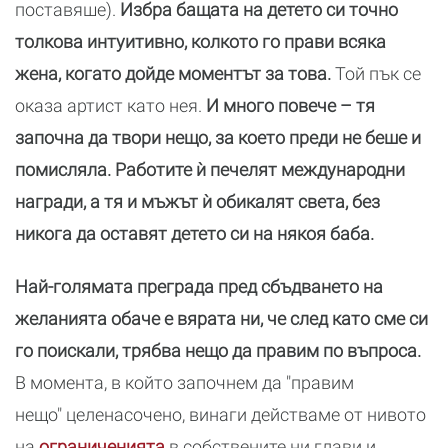
поставяше).
Избра бащата на детето си точно
толкова интуитивно, колкото го прави всяка
жена, когато дойде моментът за това.
Той пък се
оказа артист като нея.
И много повече – тя
започна да твори нещо, за което преди не беше и
помисляла. Работите ѝ печелят международни
награди, а тя и мъжът ѝ обикалят света, без
никога да оставят детето си на някоя баба.
Най-голямата преграда пред сбъдването на
желанията обаче е вярата ни, че след като сме си
го поискали, трябва нещо да правим по въпроса.
В момента, в който започнем да "правим
нещо" целенасочено, винаги действаме от нивото
на
ограниченията
в собствените ни глави и