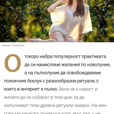
Снимка:
Thinkstock
О
тскоро набра популярност практиката
да си намисляме желания по новолуние,
а на пълнолуние да освобождаваме
психичния боклук с разнообразни ритуали, с
които в интернет е пълно.
Вече не е новост и
жените да се събират в тези дни, за да
изпълняват тези древни ритуали заедно. На мен
това ми харесва, понякога ходя, друг път – не,