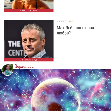
ЛЮБОПИТНО
ИЗВЕСТНИ
Мат Лебланк с нова
любов?
ОТ ХОЛИВУД
Йорданова