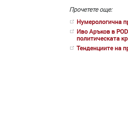
Прочетете още:
Нумерологична пр
Иво Аръков в POD
политическата к
Тенденциите на п