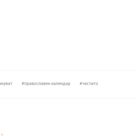
знуват
православен календар
честито
НИ