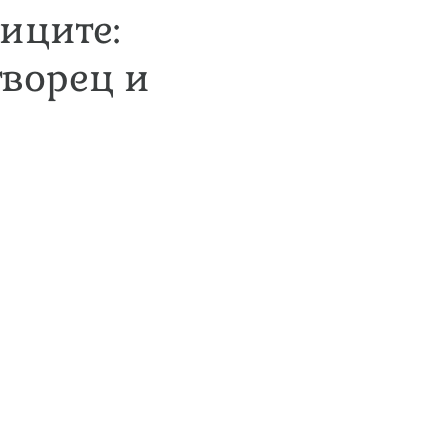
иците:
творец и