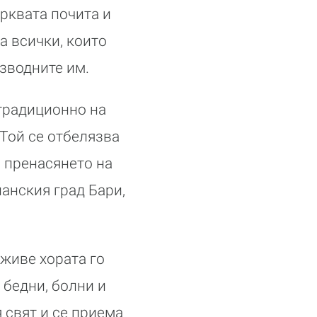
рквата почита и
а всички, които
зводните им.
 традиционно на
 Той се отбелязва
– пренасянето на
анския град Бари,
иживе хората го
бедни, болни и
 свят и се приема