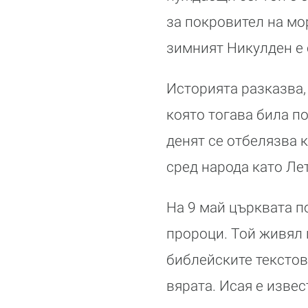
за покровител на мо
зимният Никулден е 
Историята разказва, 
която тогава била по
денят се отбелязва 
сред народа като Ле
На 9 май църквата п
пророци. Той живял п
библейските текстов
вярата. Исая е извес