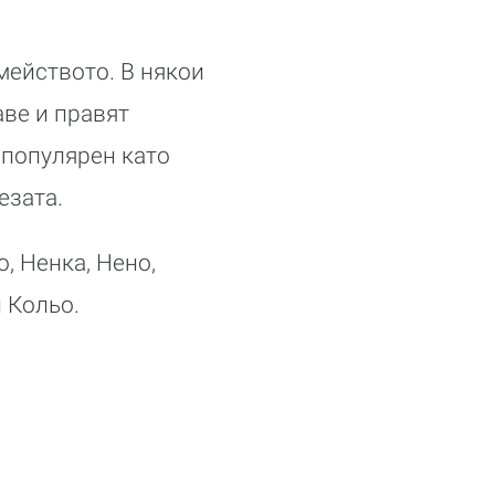
мейството. В някои
аве и правят
 популярен като
езата.
, Ненка, Нено,
 Кольо.