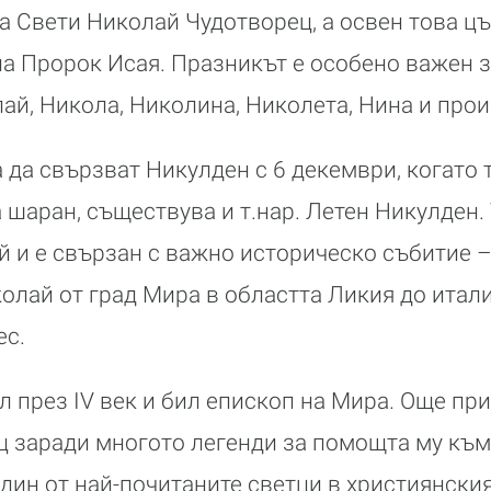
а Свети Николай Чудотворец, а освен това цъ
на Пророк Исая. Празникът е особено важен з
ай, Никола, Николина, Николета, Нина и прои
 да свързват Никулден с 6 декември, когато
 шаран, съществува и т.нар. Летен Никулден.
ай и е свързан с важно историческо събитие 
олай от град Мира в областта Ликия до итали
ес.
 през IV век и бил епископ на Мира. Още пр
 заради многото легенди за помощта му към 
един от най-почитаните светци в християнския