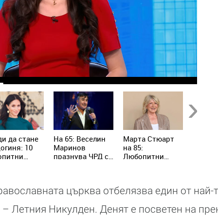
Next
и да стане
На 65: Веселин
Марта Стюарт
Мечтал
огиня: 10
Маринов
на 85:
стане 
опитни
празнува ЧРД с
Любопитни
Артист
а за Меган
концерт край
факти за жената,
много 
ъл, които
брега
превърнала
Руши 
цина знаят
домакинството
на 46
православната църква отбелязва един от най-
в световен
бизнес
 – Летния Никулден. Денят е посветен на пре