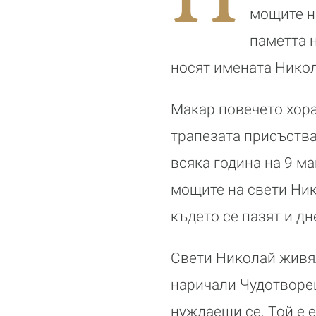
мощите н
паметта 
носят имената Никол
Макар повечето хора
трапезата присъства
всяка година на 9 м
мощите на свети Ник
където се пазят и дн
Свети Николай живял
наричали Чудотворец
нуждаещи се. Той е 