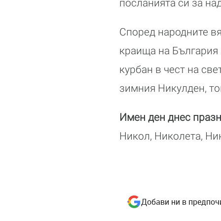
посланията си за на
Според народните вя
краища на България 
курбан в чест на св
зимния Никулден, то
Имен ден днес празн
Никол, Николета, Ни
Добави ни в предпоч