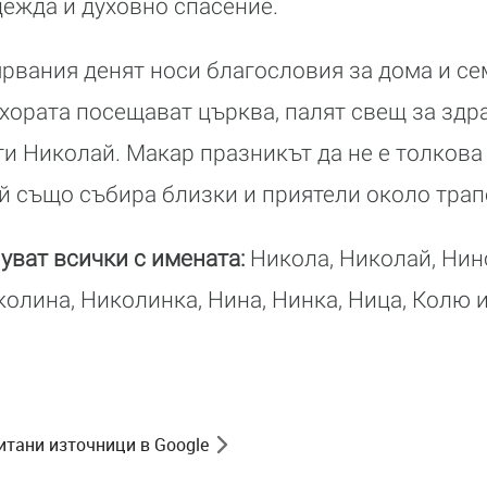
дежда и духовно спасение.
рвания денят носи благословия за дома и се
хората посещават църква, палят свещ за здр
ети Николай. Макар празникът да не е толкова
й също събира близки и приятели около трап
уват всички с имената:
Никола, Николай, Нино
колина, Николинка, Нина, Нинка, Ница, Колю и
итани източници в Google