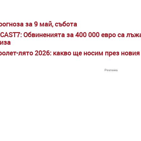
огноза за 9 май, събота
CAST7: Обвиненията за 400 000 евро са лъжа
риза
ролет-лято 2026: какво ще носим през новия