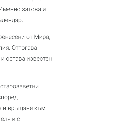
 Именно затова и
алендар.
пренесени от Мира,
лия. Оттогава
 и остава известен
 старозаветни
 според
е и връщане към
еля и с