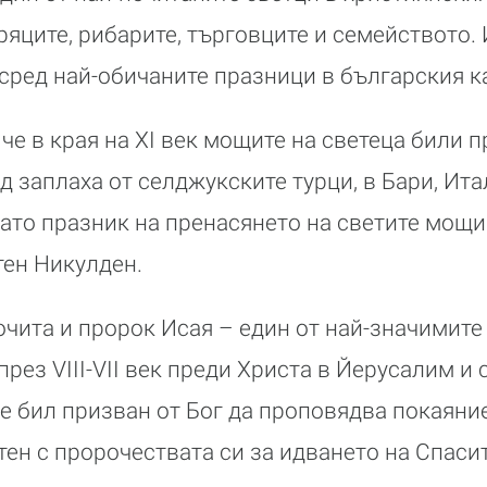
ряците, рибарите, търговците и семейството.
сред най-обичаните празници в българския к
че в края на XI век мощите на светеца били 
д заплаха от селджукските турци, в Бари, Ита
като празник на пренасянето на светите мощи
тен Никулден.
очита и пророк Исая – един от най-значимите
рез VIII-VII век преди Христа в Йерусалим и
е бил призван от Бог да проповядва покаяни
тен с пророчествата си за идването на Спасит