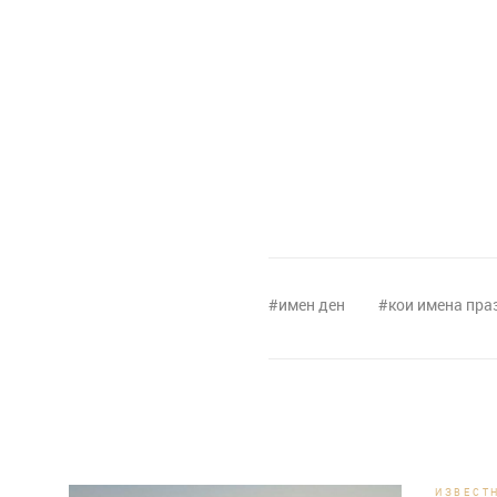
имен ден
кои имена пра
ИЗВЕСТ