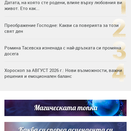
Датата, на която сте родени, влияе върху любовния ви
живот. Ето как...
Преображение Господне: Какви са поверията за този
свят ден
Ромина Тасевска изненада с най-дръзката си промяна
досега
Хороскоп за АВГУСТ 2026 г.: Нови възможности, важни
решения и емоционален баланс
Дъщерята на Гала - Мари отплава с любимия и двете
си деца на семейна морска приказка
Магическата топка
Звездна ваканция в Майорка: Дженифър Анистън,
Кортни Кокс и Джим Къртис заедно на яхта
Каква си според асцендента си