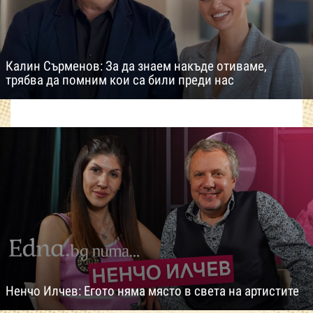
Калин Сърменов: За да знаем накъде отиваме,
трябва да помним кои са били преди нас
Ненчо Илчев: Егото няма място в света на артистите