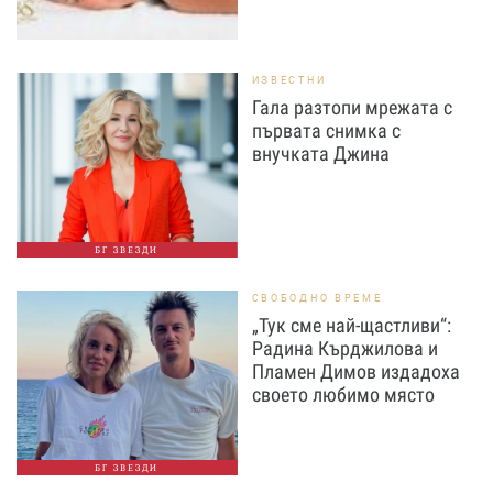
ИЗВЕСТНИ
Гала разтопи мрежата с
първата снимка с
внучката Джина
БГ ЗВЕЗДИ
СВОБОДНО ВРЕМЕ
„Тук сме най-щастливи“:
Радина Кърджилова и
Пламен Димов издадоха
своето любимо място
БГ ЗВЕЗДИ