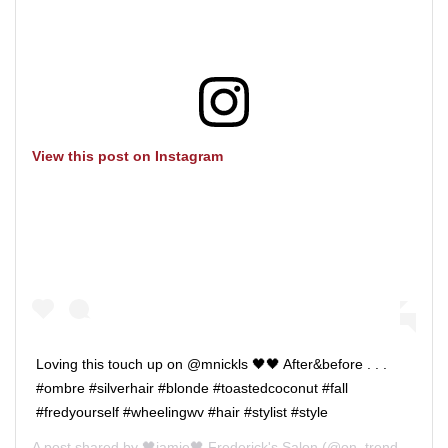
View this post on Instagram
Loving this touch up on @mnickls 🖤🖤 After&before . . .
#ombre #silverhair #blonde #toastedcoconut #fall
#fredyourself #wheelingwv #hair #stylist #style
A post shared by
🖤jamie🖤 Frederick's Salon
(@on_trend_hair) on