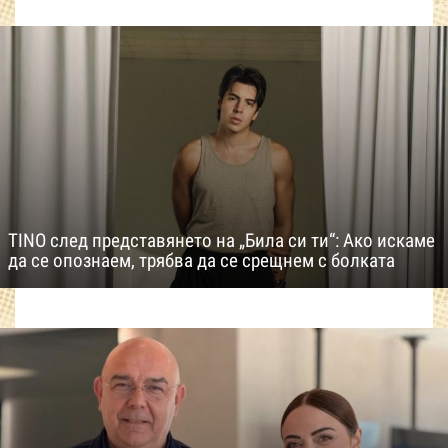
TINO след представянето на „Била си ти“: Ако искаме
да се опознаем, трябва да се срещнем с болката