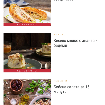
АХ, ЧЕ ВКУСНО!
ВКУСНО
Кисело мляко с ананас и
бадеми
АХ, ЧЕ ВКУСНО!
РЕЦЕПТИ
Бобена салата за 15
минути