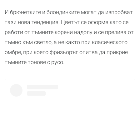
И брюнетките и блондинките могат да изпробват
тази нова тенденция. Цветът се оформя като се
работи от тъмните корени надолу и се прелива от
тъмно към светло, а не както при класическото
омбре, при което фризьорът опитва да прикрие
тъмните тонове с русо.