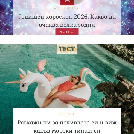
АСТРОЛОГИЯ
Годишен хороскоп 2026: Какво да
очаква всяка зодия
АСТРО
ТЕСТОВЕ
Разкажи ни за почивката си и виж
какъв морски типаж си