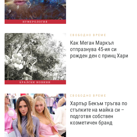
НУМЕРОЛОГИЯ
СВОБОДНО ВРЕМЕ
Как Меган Маркъл
отпразнува 45-ия си
рожден ден с принц Хари
КРАЛСКИ НОВИНИ
СВОБОДНО ВРЕМЕ
Харпър Бекъм тръгва по
стъпките на майка си –
подготвя собствен
козметичен бранд