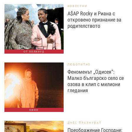
ИЗВЕСТНИ
A$AP Rocky и Риана с
откровено признание за
родителството
ОТ ХОЛИВУД
ЛЮБОПИТНО
Феноменът „Одисея“:
Малко българско село се
озова в клип с милиони
гледания
КИНО
ДНЕС ПРАЗНУВАТ
Преображение Господне: