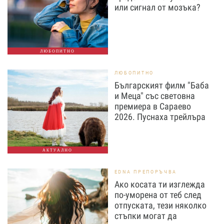
или сигнал от мозъка?
ЛЮБОПИТНО
ЛЮБОПИТНО
Българският филм "Баба
и Меца" със световна
премиера в Сараево
2026. Пуснаха трейлъра
АКТУАЛНО
EDNA ПРЕПОРЪЧВА
Ако косата ти изглежда
по-уморена от теб след
отпуската, тези няколко
стъпки могат да