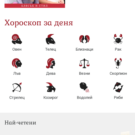
БЛЯСЪК И СТИЛ
Хороскоп за деня
Овен
Телец
Близнаци
Рак
Лъв
Дева
Везни
Скорпион
Стрелец
Козирог
Водолей
Риби
Най-четени