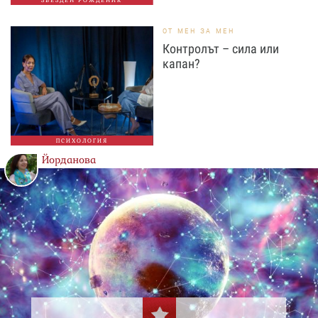
ОТ МЕН ЗА МЕН
Контролът – сила или
капан?
ПСИХОЛОГИЯ
Йорданова