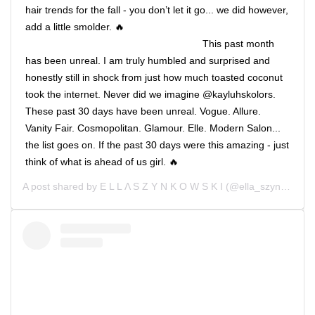
hair trends for the fall - you don’t let it go... we did however,
add a little smolder. 🔥 ⠀⠀⠀⠀⠀⠀⠀⠀ ⠀⠀⠀⠀⠀⠀⠀⠀
⠀⠀⠀⠀⠀⠀⠀⠀ ⠀⠀⠀⠀⠀⠀⠀⠀ ⠀⠀⠀⠀⠀⠀⠀⠀ This past month
has been unreal. I am truly humbled and surprised and
honestly still in shock from just how much toasted coconut
took the internet. Never did we imagine @kayluhskolors.
These past 30 days have been unreal. Vogue. Allure.
Vanity Fair. Cosmopolitan. Glamour. Elle. Modern Salon...
the list goes on. If the past 30 days were this amazing - just
think of what is ahead of us girl. 🔥
A post shared by
Ε L L Λ S Z Y N K O W S K I
(@ella_szynkowski) on