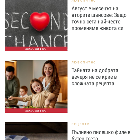
ЛЮБОПИТНО
Август е месецът на
вторите шансове: Защо
точно сега най-често
променяме живота си
ЛЮБОПИТНО
ЛЮБОПИТНО
Тайната на добрата
вечеря не се крие в
сложната рецепта
ЛЮБОПИТНО
РЕЦЕПТИ
Пълнено пилешко филе в
бутер тесто