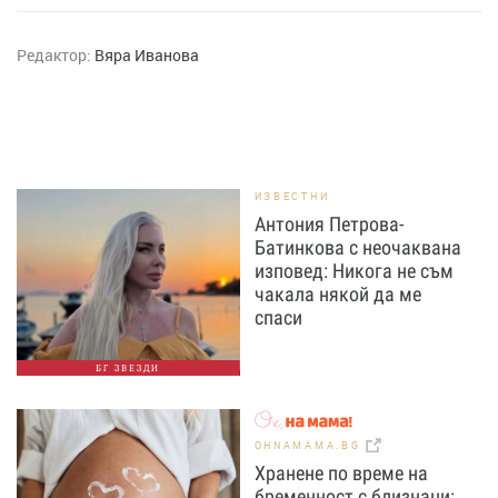
Редактор:
Вяра Иванова
ИЗВЕСТНИ
Антония Петрова-
Батинкова с неочаквана
изповед: Никога не съм
чакала някой да ме
спаси
БГ ЗВЕЗДИ
OHNAMAMA.BG
Хранене по време на
бременност с близнаци: