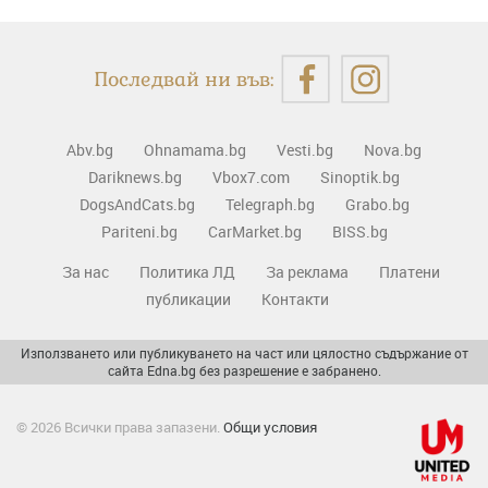
Последвай ни във:
Abv.bg
Ohnamama.bg
Vesti.bg
Nova.bg
Dariknews.bg
Vbox7.com
Sinoptik.bg
DogsAndCats.bg
Telegraph.bg
Grabo.bg
Pariteni.bg
CarMarket.bg
BISS.bg
За нас
Политика ЛД
За реклама
Платени
публикации
Контакти
Използването или публикуването на част или цялостно съдържание от
сайта Edna.bg без разрешение е забранено.
© 2026 Всички права запазени.
Общи условия