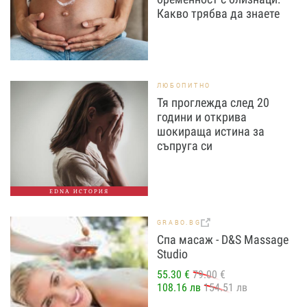
Какво трябва да знаете
ЛЮБОПИТНО
Тя проглежда след 20
години и открива
шокираща истина за
съпруга си
EDNA ИСТОРИЯ
GRABO.BG
Спа масаж - D&S Massage
Studio
55.30 €
79.00 €
108.16 лв
154.51 лв