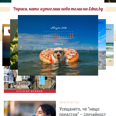
Украси, като изтеглиш нова тема на Edna.bg
Оферти
СВОБОДНО ВРЕМЕ
Ново бебе в кралското
семейство
КРАЛСКИ НОВИНИ
ЛЮБОПИТНО
Усещането, че “нещо
предстои” – случайност