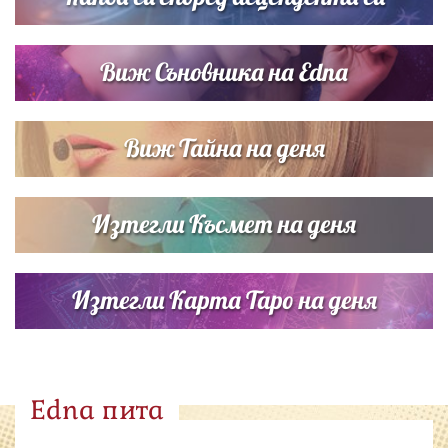
Виж Съновника на Edna
Виж Тайна на деня
Изтегли Късмет на деня
Изтегли Карта Таро на деня
Edna пита