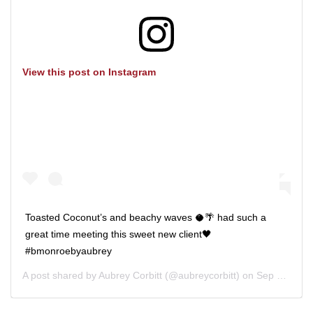
View this post on Instagram
Toasted Coconut’s and beachy waves 🥥🌴 had such a
great time meeting this sweet new client🖤
#bmonroebyaubrey
A post shared by
Aubrey Corbitt
(@aubreycorbitt) on
Sep 7, 2018 at 5:50pm PDT