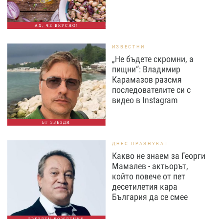
АХ, ЧЕ ВКУСНО!
ИЗВЕСТНИ
„Не бъдете скромни, а
пищни“: Владимир
Карамазов разсмя
последователите си с
видео в Instagram
БГ ЗВЕЗДИ
ДНЕС ПРАЗНУВАТ
Какво не знаем за Георги
Мамалев - актьорът,
който повече от пет
десетилетия кара
България да се смее
ЗВЕЗДЕН РОЖДЕНИК