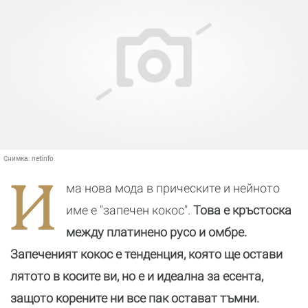
Снимка:
netinfo
И
ма нова мода в прическите и нейното
име е "запечен кокос".
Това е кръстоска
между платинено русо и омбре.
Запеченият кокос е тенденция, която ще остави
лятото в косите ви, но е и идеална за есента,
защото корените ни все пак остават тъмни.