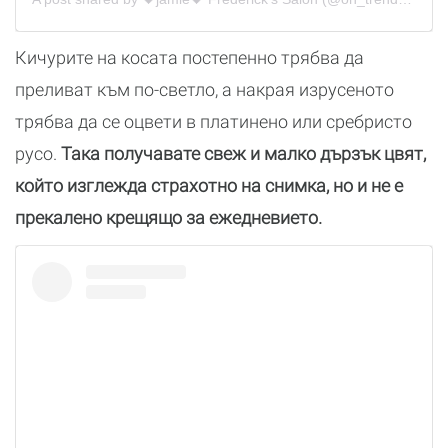
Кичурите на косата постепенно трябва да
преливат към по-светло, а накрая изрусеното
трябва да се оцвети в платинено или сребристо
русо.
Така получавате свеж и малко дързък цвят,
който изглежда страхотно на снимка, но и не е
прекалено крещящо за ежедневието.