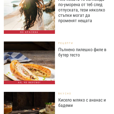
по-уморена от теб след
отпуската, тези няколко
стъпки могат да
променят нещата
ПО-КРАСИВА
РЕЦЕПТИ
Пълнено пилешко филе в
бутер тесто
АХ, ЧЕ ВКУСНО!
ВКУСНО
Кисело мляко с ананас и
бадеми