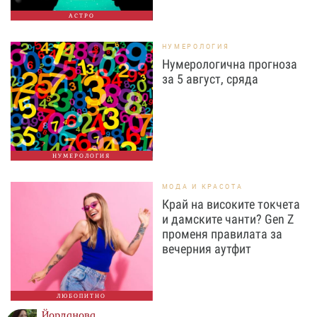
АСТРО
НУМЕРОЛОГИЯ
Нумерологична прогноза
за 5 август, сряда
НУМЕРОЛОГИЯ
МОДА И КРАСОТА
Край на високите токчета
и дамските чанти? Gen Z
променя правилата за
вечерния аутфит
ЛЮБОПИТНО
Йорданова