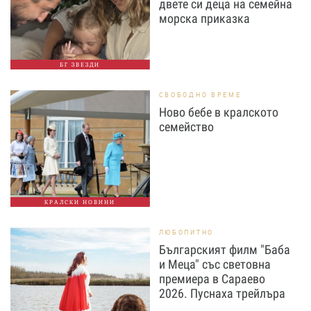
двете си деца на семейна
морска приказка
БГ ЗВЕЗДИ
СВОБОДНО ВРЕМЕ
Ново бебе в кралското
семейство
КРАЛСКИ НОВИНИ
ЛЮБОПИТНО
Българският филм "Баба
и Меца" със световна
премиера в Сараево
2026. Пуснаха трейлъра