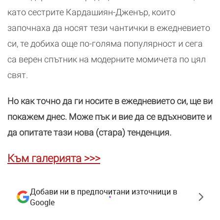
като сестрите Кардашиян-Дженър, които
започнаха да носят тези чантички в ежедневието
си, те добиха още по-голяма популярност и сега
са верен спътник на модерните момичета по цял
свят.
Но как точно да ги носите в ежедневието си, ще ви
покажем днес. Може пък и вие да се вдъхновите и
да опитате тази нова (стара) тенденция.
Към галерията >>>
Добави ни в предпочитани източници в
Google