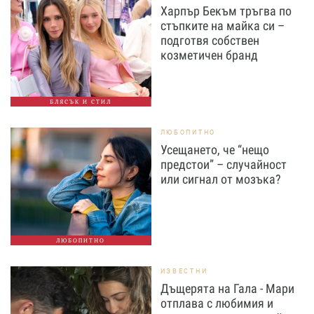
Харпър Бекъм тръгва по
стъпките на майка си –
подготвя собствен
козметичен бранд
БЛЯСЪК И СТИЛ
ЛЮБОПИТНО
Усещането, че “нещо
предстои” – случайност
или сигнал от мозъка?
ЛЮБОПИТНО
ИЗВЕСТНИ
Дъщерята на Гала - Мари
отплава с любимия и