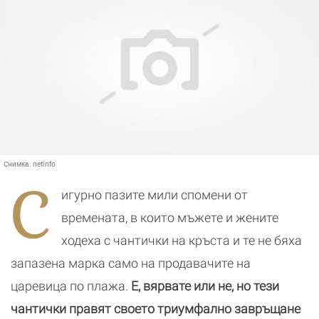
Снимка:
netinfo
С
игурно пазите мили спомени от
времената, в които мъжете и жените
ходеха с чантички на кръста и те не бяха
запазена марка само на продавачите на
царевица по плажа.
Е, вярвате или не, но тези
чантички правят своето триумфално завръщане