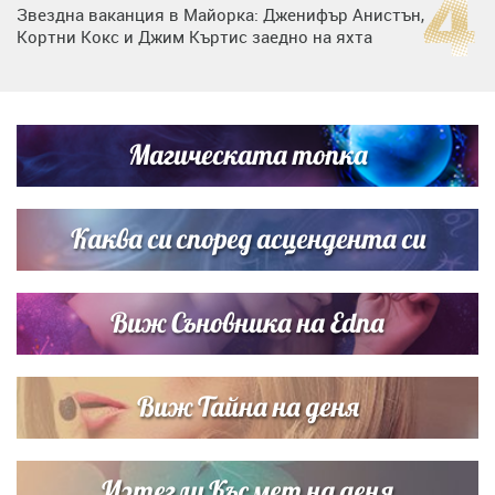
Звездна ваканция в Майорка: Дженифър Анистън,
Кортни Кокс и Джим Къртис заедно на яхта
Дъщерята на Тодор Батков вдигна сватба, Стоичков и
Братя Аргирови я изненадаха с песен
Магическата топка
Дъщерята на Гала - Мари отплава с любимия и двете
си деца на семейна морска приказка
Каква си според асцендента си
Виж Съновника на Edna
Виж Тайна на деня
Изтегли Късмет на деня