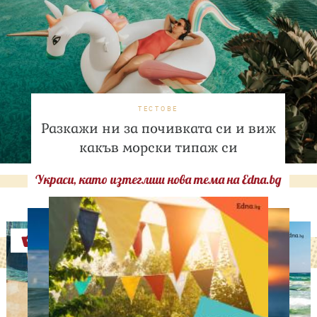
ТЕСТОВЕ
Разкажи ни за почивката си и виж
какъв морски типаж си
Украси, като изтеглиш нова тема на Edna.bg
Оферти
ЛЮБОПИТНО
Историческа промяна: