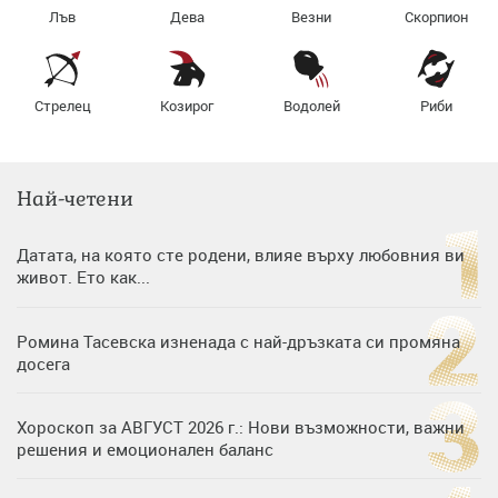
Лъв
Дева
Везни
Скорпион
Стрелец
Козирог
Водолей
Риби
Най-четени
Датата, на която сте родени, влияе върху любовния ви
живот. Ето как...
Ромина Тасевска изненада с най-дръзката си промяна
досега
Хороскоп за АВГУСТ 2026 г.: Нови възможности, важни
решения и емоционален баланс