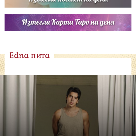
Изтегли Карта Таро на деня
Edna пита