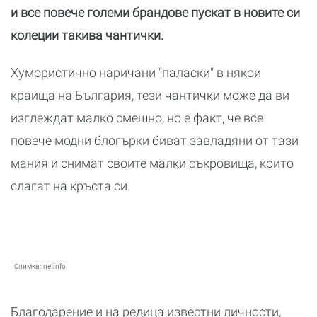
и все повече големи брандове пускат в новите си
колеции такива чантички.
Хумористично наричани "паласки" в някои
краища на България, тези чантички може да ви
изглеждат малко смешно, но е факт, че все
повече модни блогърки биват завладяни от тази
мания и снимат своите малки съкровища, които
слагат на кръста си.
Снимка:
netinfo
Благодарение и на редица известни личности,