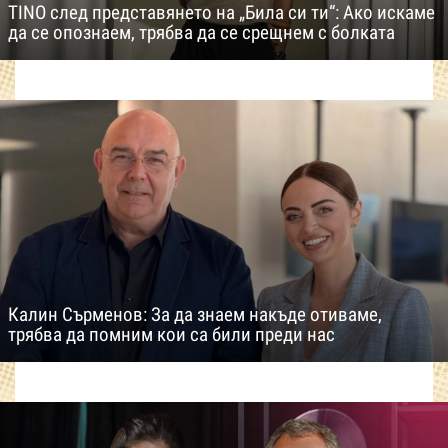
TINO след представянето на „Била си ти“: Ако искаме
да се опознаем, трябва да се срещнем с болката
Калин Сърменов: За да знаем накъде отиваме,
трябва да помним кои са били преди нас