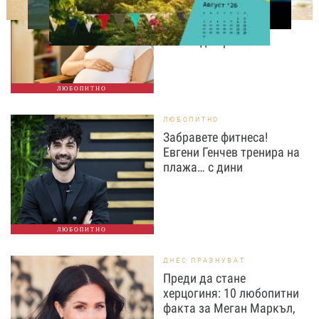
Жените над 40 години
раждат по-често от
тийнейджърките
ЛЮБОПИТНО
ЛЮБОПИТНО
Забравете фитнеса!
Евгени Генчев тренира на
плажа… с дини
ЛЮБОПИТНО
ДНЕС ПРАЗНУВАТ
Преди да стане
херцогиня: 10 любопитни
факта за Меган Маркъл,