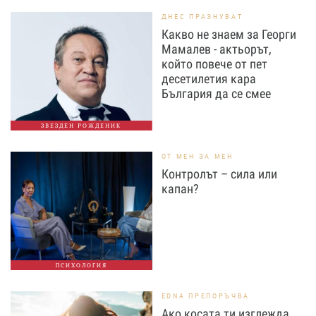
ДНЕС ПРАЗНУВАТ
Какво не знаем за Георги
Мамалев - актьорът,
който повече от пет
десетилетия кара
България да се смее
ЗВЕЗДЕН РОЖДЕНИК
ОТ МЕН ЗА МЕН
Контролът – сила или
капан?
ПСИХОЛОГИЯ
EDNA ПРЕПОРЪЧВА
Ако косата ти изглежда