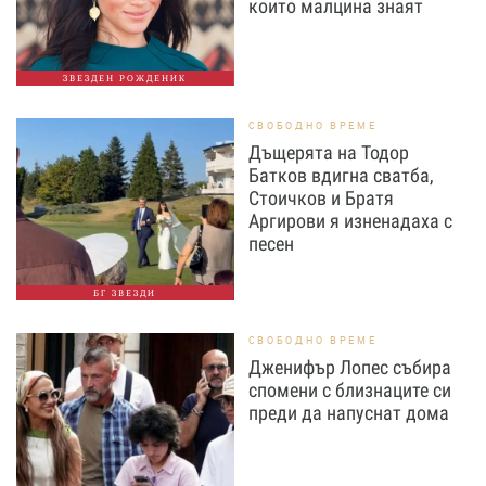
които малцина знаят
ЗВЕЗДЕН РОЖДЕНИК
СВОБОДНО ВРЕМЕ
Дъщерята на Тодор
Батков вдигна сватба,
Стоичков и Братя
Аргирови я изненадаха с
песен
БГ ЗВЕЗДИ
СВОБОДНО ВРЕМЕ
Дженифър Лопес събира
спомени с близнаците си
преди да напуснат дома