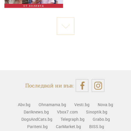
ОТ ХОЛИВУД
Последвай ни във:
Abv.bg
Ohnamama.bg
Vesti.bg
Nova.bg
Dariknews.bg
Vbox7.com
Sinoptik.bg
DogsAndCats.bg
Telegraph.bg
Grabo.bg
Pariteni.bg
CarMarket.bg
BISS.bg