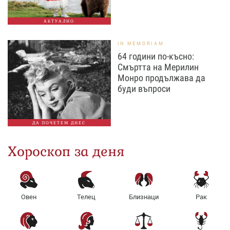
АКТУАЛНО
IN MEMORIAM
64 години по-късно:
Смъртта на Мерилин
Монро продължава да
буди въпроси
ДА ПОЧЕТЕМ ДНЕС
Хороскоп за деня
Овен
Телец
Близнаци
Рак