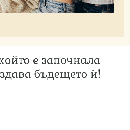
 който е започнала
издава бъдещето ѝ!