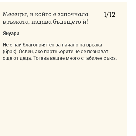
Месецът, в който е започнала
1
/12
връзката, издава бъдещето ѝ!
Януари
Не е най-благоприятен за начало на връзка
(брак). Освен, ако партньорите не се познават
още от деца. Тогава вещае много стабилен съюз.