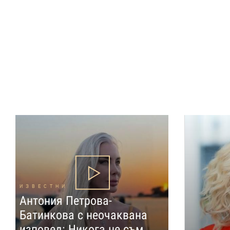
ИЗВЕСТНИ
Антония Петрова-
Батинкова с неочаквана
изповед: Никога не съм