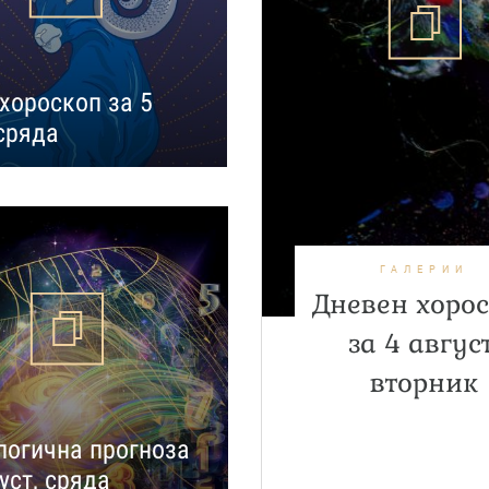
хороскоп за 5
 сряда
ГАЛЕРИИ
Дневен хоро
за 4 август
вторник
огична прогноза
уст, сряда