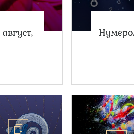
 август,
Нумерол