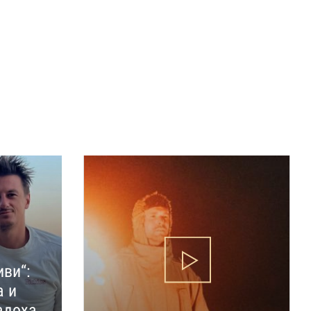
иви“:
а и
адоха