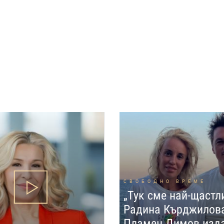
СВОБОДНО ВРЕМЕ
„Тук сме най-щастл
Радина Кърджилов
Пламен Димов изд