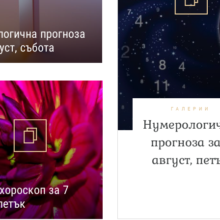
огична прогноза
уст, събота
ГАЛЕРИИ
Нумерологи
прогноза за
август, пет
хороскоп за 7
 петък