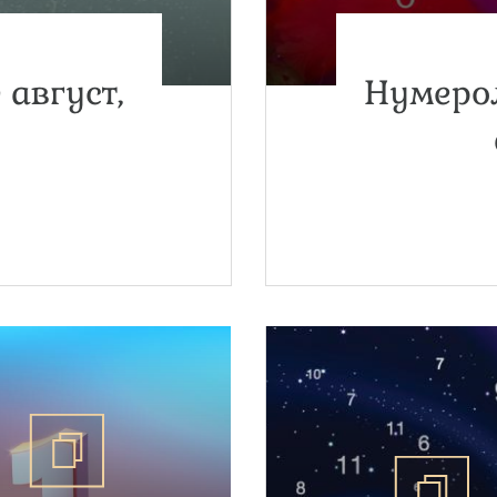
 август,
Нумерол