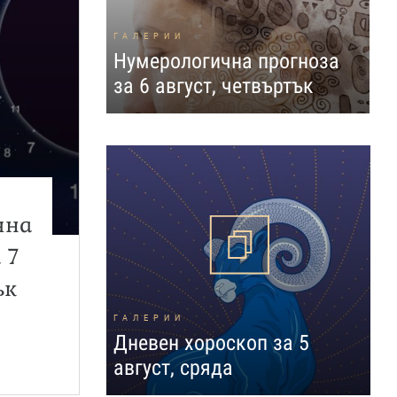
ГАЛЕРИИ
Нумерологична прогноза
за 6 август, четвъртък
чна
 7
ък
ГАЛЕРИИ
Дневен хороскоп за 5
август, сряда