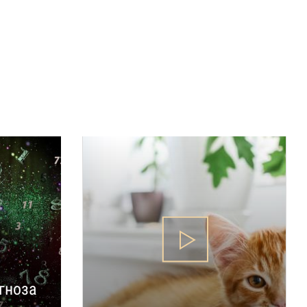
гноза