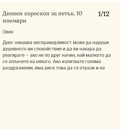
Дневен хороскоп за петък, 10
1
/12
ноември
Овен
Днес някаква несправедливост може да наруши
душевното ви спокойствие и да ви накара да
реагирате – ако не по друг начин, най-малкото да
се оплачете на някого. Ако изпитвате голямо
раздразнение, има риск това да се отрази и на
тялото ви.