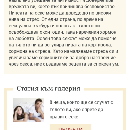
връзката ви, което пък причинява безпокойство.
Липсата на секс може да доведе до по-високи
нива на стрес. От една страна, по време на
сексуална възбуда и полов акт тялото ни
освобождава окситоцин, така наречения хормон
на любовта. Освен това сексът може да помогне
на тялото ни да регулира нивата на кортизола,
хормона на стреса. Като намаляваме стреса си и
увеличаваме хормоните си за добро настроение
чрез секса, ние създаваме рецепта за спокоен ум.
Статия към галерия
8 неща, които ще се случат с
тялото ви, ако спрете да
правите секс
ПРОЧЕТИ