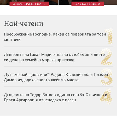
ДНЕС ПРАЗНУВА...
ЕКСКЛУЗИВНО
Най-четени
Преображение Господне: Какви са поверията за този
свят ден
Дъщерята на Гала - Мари отплава с любимия и двете
си деца на семейна морска приказка
„Тук сме най-щастливи“: Радина Кърджилова и Пламен
Димов издадоха своето любимо място
Дъщерята на Тодор Батков вдигна сватба, Стоичков и
Братя Аргирови я изненадаха с песен