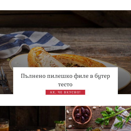
Дневен хороскоп за 6 август, четвъртък
Списъкът е ясен: Джей Ло и Риана във ВИП гостите на
сватбата на Роналдо
Пълнено пилешко филе в бутер
тесто
АХ, ЧЕ ВКУСНО!