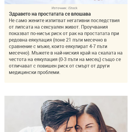
Източник:
iStock
Здравето на простатата се влошава
Не само жените изпитват негативни последствия
от липсата на сексуален живот. Проучвания
показват по-нисък риск от рак на простатата при
редовна еякулация (поне 21 пъти месечно в
сравнение с мъже, които еякулират 4-7 пъти
месечно). Мъжете в най-ниския край на скалата на
честота на еякулация (0-3 пъти на месец) също се
отличават с повишен риск от смърт от други
медицински проблеми.