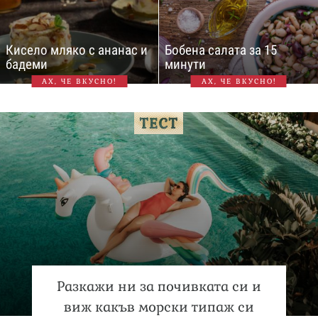
Кисело мляко с ананас и
Бобена салата за 15
бадеми
минути
АХ, ЧЕ ВКУСНО!
АХ, ЧЕ ВКУСНО!
Разкажи ни за почивката си и
виж какъв морски типаж си