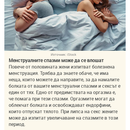
Източник:
iStock
Менструалните спазми може да се влошат
Повече от половината жени изпитват болезнена
менструация. Трябва да знаете обаче, че има
неща, които можете да направите, за да намалите
болката от вашите менструални спазми и сексът е
един от тях. Едно от предимствата на оргазма е,
че помага при тези спазми. Оргазмите могат да
облекчат болката и освобождават ендорфини,
които отпускат тялото. При липса на секс жените
може да изпитат увеличаване на спазмите в този
период.