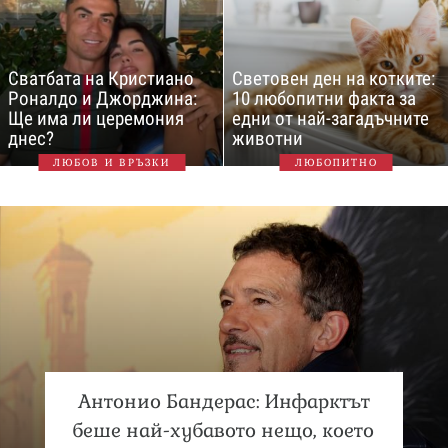
Сватбата на Кристиано
Световен ден на котките:
Роналдо и Джорджина:
10 любопитни факта за
Ще има ли церемония
едни от най-загадъчните
днес?
животни
ЛЮБОВ И ВРЪЗКИ
ЛЮБОПИТНО
Антонио Бандерас: Инфарктът
беше най-хубавото нещо, което