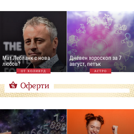
Мат Лебланк с нова
Дневен хороскоп за 7
любов?
август, петък
ОТ ХОЛИВУД
АСТРО
Оферти