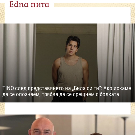
Edna пита
TINO след представянето на „Била си ти“: Ако искаме
да се опознаем, трябва да се срещнем с болката