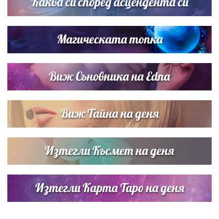
Каква си според асцендента си
Магическата топка
Виж Съновника на Edna
Виж Тайна на деня
Изтегли Късмет на деня
Изтегли Карта Таро на деня