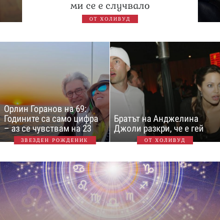
ми се е случвало
ОТ ХОЛИВУД
Орлин Горанов на 69:
Годините са само цифра
Братът на Анджелина
– аз се чувствам на 23
Джоли разкри, че е гей
ЗВЕЗДЕН РОЖДЕНИК
ОТ ХОЛИВУД