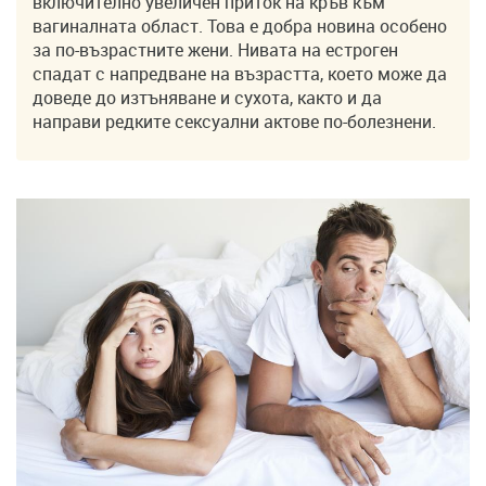
включително увеличен приток на кръв към
вагиналната област. Това е добра новина особено
за по-възрастните жени. Нивата на естроген
спадат с напредване на възрастта, което може да
доведе до изтъняване и сухота, както и да
направи редките сексуални актове по-болезнени.