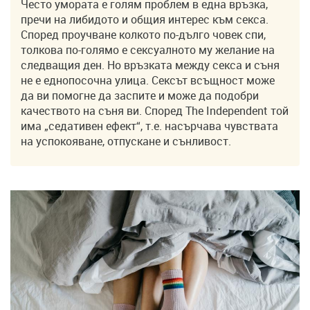
Често умората е голям проблем в една връзка,
пречи на либидото и общия интерес към секса.
Според проучване колкото по-дълго човек спи,
толкова по-голямо е сексуалното му желание на
следващия ден. Но връзката между секса и съня
не е еднопосочна улица. Сексът всъщност може
да ви помогне да заспите и може да подобри
качеството на съня ви. Според The Independent той
има „седативен ефект“, т.е. насърчава чувствата
на успокояване, отпускане и сънливост.