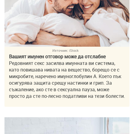
Източник:
iStock
Вашият имунен отговор може да отслабне
Редовният секс засилва имунната ви система,
като повишава нивата на вещество, борещо се с
микробите, наречено имуноглобулин А. Което пък
осигурява защита срещу настинки и грип. За
съжаление, ако сте в сексуална пауза, може
просто да сте по-лесно податливи на тези болести.