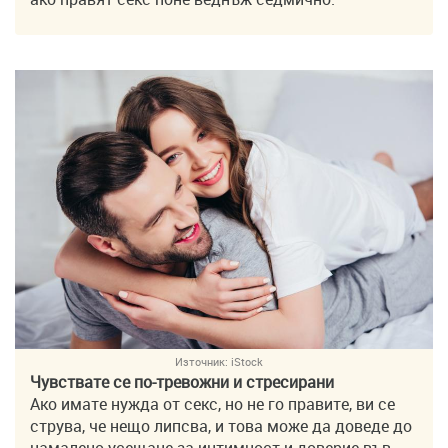
Източник:
iStock
Чувствате се по-тревожни и стресирани
Ако имате нужда от секс, но не го правите, ви се
струва, че нещо липсва, и това може да доведе до
намалено усещане за интимност и доверие във