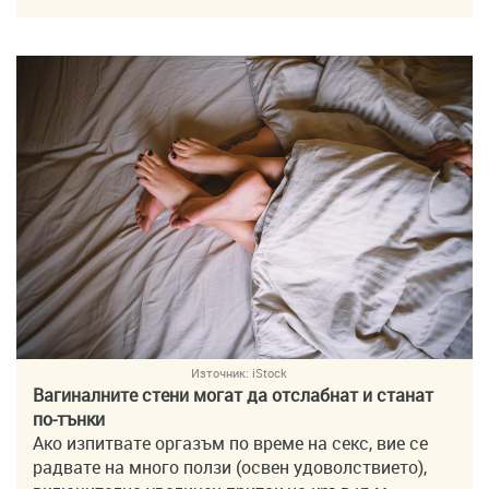
Източник:
iStock
Вагиналните стени могат да отслабнат и станат
по-тънки
Ако изпитвате оргазъм по време на секс, вие се
радвате на много ползи (освен удоволствието),