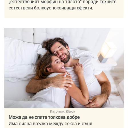
„естественият морфин на тялото“ поради техните
естествени болкоуспокояващи ефекти.
Източник:
iStock
Може да не спите толкова добре
Има силна връзка между секса и съня.