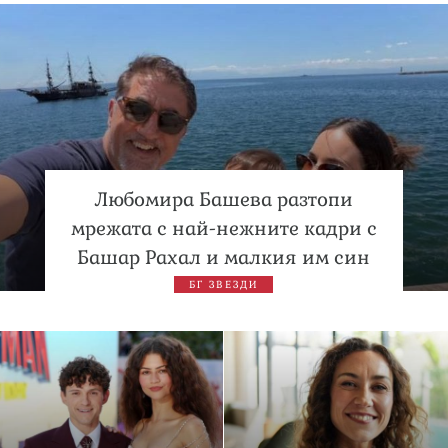
Любомира Башева разтопи
мрежата с най-нежните кадри с
Башар Рахал и малкия им син
БГ ЗВЕЗДИ