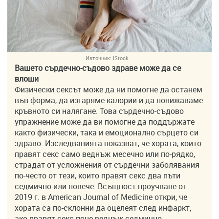
Източник:
iStock
Вашето сърдечно-съдово здраве може да се
влоши
Физически сексът може да ни помогне да останем
във форма, да изгаряме калории и да понижаваме
кръвното си налягане. Това сърдечно-съдово
упражнение може да ви помогне да поддържате
както физически, така и емоционално сърцето си
здраво. Изследванията показват, че хората, които
правят секс само веднъж месечно или по-рядко,
страдат от усложнения от сърдечни заболявания
по-често от тези, които правят секс два пъти
седмично или повече. Всъщност проучване от
2019 г. в American Journal of Medicine откри, че
хората са по-склонни да оцелеят след инфаркт,
ако правят секс поне веднъж седмично.