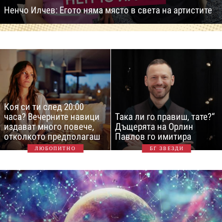
Ненчо Илчев: Егото няма място в света на артистите
Коя си ти след 20:00
часа? Вечерните навици
Така ли го правиш, тате?“
издават много повече,
Дъщерята на Орлин
отколкото предполагаш
Павлов го имитира
ЛЮБОПИТНО
БГ ЗВЕЗДИ