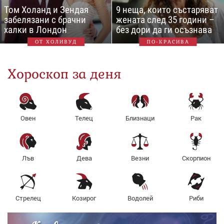
Том Холанд и Зендая
9 неща, които състаряват
забелязани с брачни
жената след 35 години –
халки в Лондон
без дори да ги осъзнава
ОТ ХОЛИВУД
ПО-КРАСИВА
Хороскоп за деня
Овен
Телец
Близнаци
Рак
Лъв
Дева
Везни
Скорпион
Стрелец
Козирог
Водолей
Риби