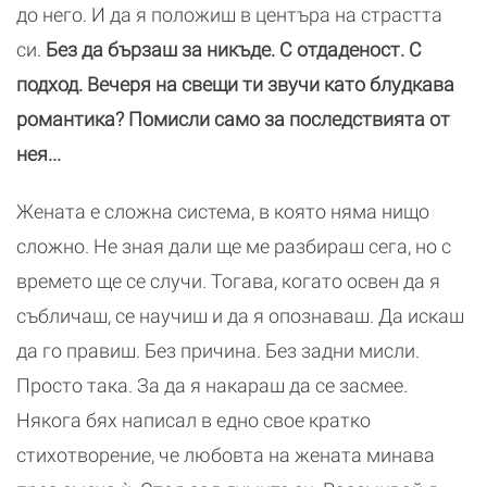
до него. И да я положиш в центъра на страстта
си.
Без да бързаш за никъде. С отдаденост. С
подход. Вечеря на свещи ти звучи като блудкава
романтика? Помисли само за последствията от
нея...
Жената е сложна система, в която няма нищо
сложно. Не зная дали ще ме разбираш сега, но с
времето ще се случи. Тогава, когато освен да я
събличаш, се научиш и да я опознаваш. Да искаш
да го правиш. Без причина. Без задни мисли.
Просто така. За да я накараш да се засмее.
Някога бях написал в едно свое кратко
стихотворение, че любовта на жената минава