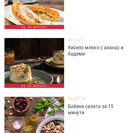
АХ, ЧЕ ВКУСНО!
ВКУСНО
Кисело мляко с ананас и
бадеми
АХ, ЧЕ ВКУСНО!
РЕЦЕПТИ
Бобена салата за 15
минути