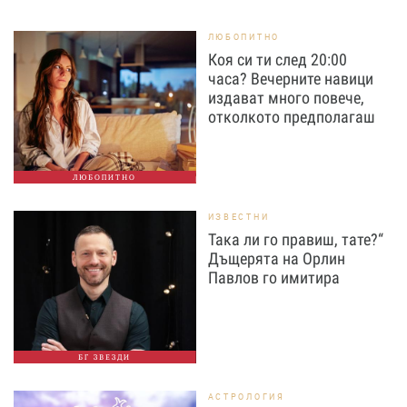
ЛЮБОПИТНО
Коя си ти след 20:00
часа? Вечерните навици
издават много повече,
отколкото предполагаш
ЛЮБОПИТНО
ИЗВЕСТНИ
Така ли го правиш, тате?“
Дъщерята на Орлин
Павлов го имитира
БГ ЗВЕЗДИ
АСТРОЛОГИЯ