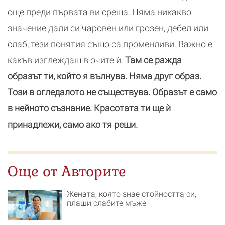
още преди първата ви среща. Няма никакво
значение дали си чаровен или грозен, дебел или
слаб, тези понятия също са променливи. Важно е
какъв изглеждаш в очите ѝ.
Там се ражда
образът ти, който я вълнува. Няма друг образ.
Този в огледалото не съществува. Образът е само
в нейното съзнание. Красотата ти ще ѝ
принадлежи, само ако тя реши.
Още от Авторите
Жената, която знае стойността си,
плаши слабите мъже