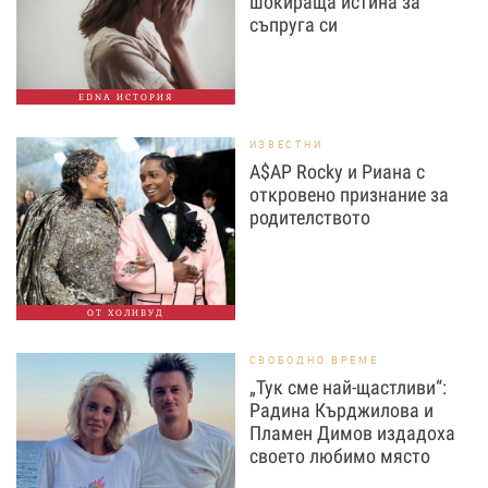
шокираща истина за
съпруга си
EDNA ИСТОРИЯ
ИЗВЕСТНИ
A$AP Rocky и Риана с
откровено признание за
родителството
ОТ ХОЛИВУД
СВОБОДНО ВРЕМЕ
„Тук сме най-щастливи“:
Радина Кърджилова и
Пламен Димов издадоха
своето любимо място