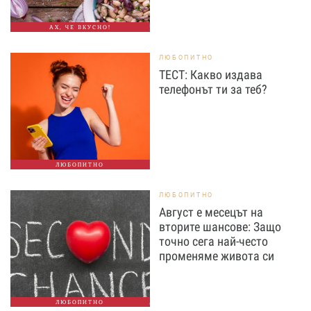
АХ, ЧЕ ВКУСНО!
ЛЮБОПИТНО
ТЕСТ: Какво издава
телефонът ти за теб?
ЛЮБОПИТНО
ЛЮБОПИТНО
Август е месецът на
вторите шансове: Защо
точно сега най-често
променяме живота си
ЛЮБОПИТНО