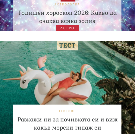
АСТРОЛОГИЯ
Годишен хороскоп 2026: Какво да
очаква всяка зодия
АСТРО
ТЕСТОВЕ
Разкажи ни за почивката си и виж
какъв морски типаж си