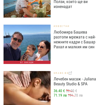
Ползи, които ще ви
изненадат
ИЗВЕСТНИ
Любомира Башева
разтопи мрежата с най-
нежните кадри с Башар
Рахал и малкия им син
БГ ЗВЕЗДИ
GRABO.BG
Лечебен масаж - Juliana
Beauty Studio & SPA
36.40 €
52.00 €
71.19 лв
101.70 лв