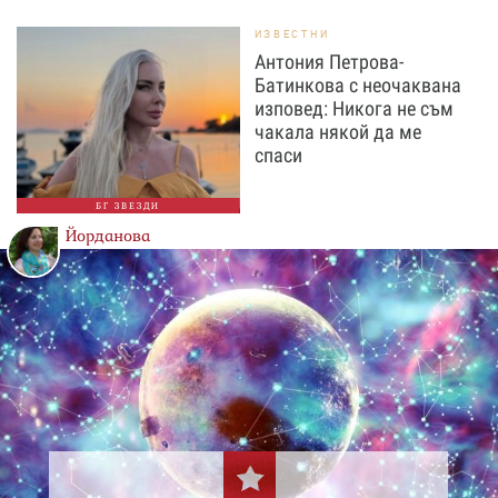
ИЗВЕСТНИ
Антония Петрова-
Батинкова с неочаквана
изповед: Никога не съм
чакала някой да ме
спаси
БГ ЗВЕЗДИ
Йорданова