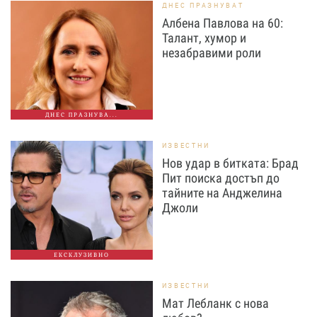
ДНЕС ПРАЗНУВАТ
Албена Павлова на 60:
Талант, хумор и
незабравими роли
ДНЕС ПРАЗНУВА...
ИЗВЕСТНИ
Нов удар в битката: Брад
Пит поиска достъп до
тайните на Анджелина
Джоли
ЕКСКЛУЗИВНО
ИЗВЕСТНИ
Мат Лебланк с нова