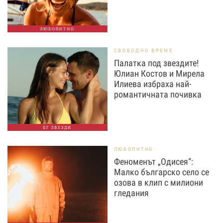
ЛЮБОПИТНО
СВОБОДНО ВРЕМЕ
Палатка под звездите!
Юлиан Костов и Мирела
Илиева избраха най-
романтичната почивка
БГ ЗВЕЗДИ
ЛЮБОПИТНО
Феноменът „Одисея“:
Малко българско село се
озова в клип с милиони
гледания