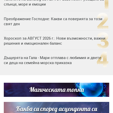
слънце, море и емоции
Преображение Господне: Какви са поверията за този
свят ден
Хороскоп за АВГУСТ 2026 г.: Нови възможности, важни
решения и емоционален баланс
Дъщерята на Гала - Мари отплава с любимия и двете
си деца на семейна морска приказка
„Тук сме най-щастливи“: Радина Кърджилова и Пламен
Димов издадоха своето любимо място
Магическата топка
Дъщерята на Тодор Батков вдигна сватба, Стоичков и
Братя Аргирови я изненадаха с песен
Каква си според асцендента си