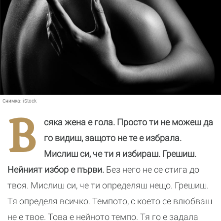
Снимка:
iStock
В
сяка жена е гола. Просто ти не можеш да
го видиш, защото не те е избрала.
Мислиш си, че ти я избираш. Грешиш.
Нейният избор е първи.
Без него не се стига до
твоя. Мислиш си, че ти определяш нещо. Грешиш.
Тя определя всичко. Темпото, с което се влюбваш
не е твое. Това е нейното темпо. Тя го е задала