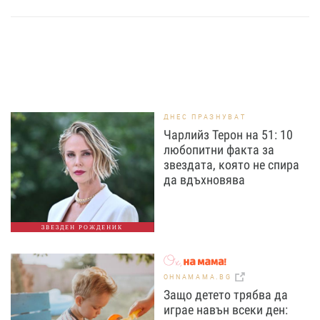
ДНЕС ПРАЗНУВАТ
Чарлийз Терон на 51: 10
любопитни факта за
звездата, която не спира
да вдъхновява
ЗВЕЗДЕН РОЖДЕНИК
OHNAMAMA.BG
Защо детето трябва да
играе навън всеки ден: