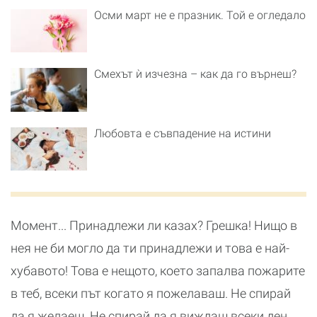
Осми март не е празник. Той е огледало
Смехът ѝ изчезна – как да го върнеш?
Любовта е съвпадение на истини
Момент... Принадлежи ли казах? Грешка! Нищо в
нея не би могло да ти принадлежи и това е най-
хубавото! Това е нещото, което запалва пожарите
в теб, всеки път когато я пожелаваш. Не спирай
да я желаеш. Не спирай да я виждаш всеки ден