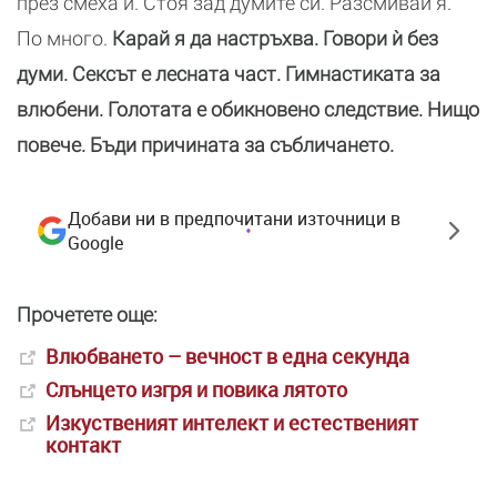
през смеха ѝ. Стоя зад думите си. Разсмивай я.
По много.
Карай я да настръхва. Говори ѝ без
думи. Сексът е лесната част. Гимнастиката за
влюбени. Голотата е обикновено следствие. Нищо
повече. Бъди причината за събличането.
Добави ни в предпочитани източници в
Google
Прочетете още:
Влюбването – вечност в една секунда
Слънцето изгря и повика лятото
Изкуственият интелект и естественият
контакт