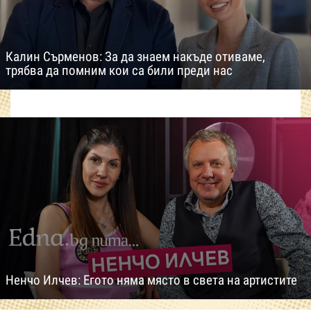
Калин Сърменов: За да знаем накъде отиваме,
трябва да помним кои са били преди нас
Ненчо Илчев: Егото няма място в света на артистите