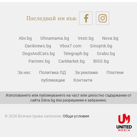
Последвай ни във:
Abv.bg
Ohnamama.bg
Vesti.bg
Nova.bg
Dariknews.bg
Vbox7.com
Sinoptik.bg
DogsAndCats.bg
Telegraph.bg
Grabo.bg
Pariteni.bg
CarMarket.bg
BISS.bg
За нас
Политика ЛД
За реклама
Платени
публикации
Контакти
Използването или публикуването на част или цялостно съдържание от
сайта Edna.bg без разрешение е забранено.
© 2026 Всички права запазени.
Общи условия