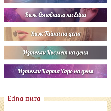
Виж Съновника на Edna
Виж Тайна на деня
Изтегли Късмет на деня
Изтегли Карта Таро на деня
Edna пита