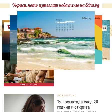
Украси, като изтеглиш нова тема на Edna.bg
Оферти
ЛЮБОПИТНО
Тайната на добрата
вечеря не се крие в
сложната рецепта
ЛЮБОПИТНО
ЛЮБОПИТНО
Тя проглежда след 20
години и открива