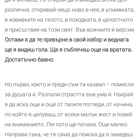
различна, откривай нещо ново в нея, в усмивката,
в извивките на тялото, в походката, в цялостното
ѝ присъствие на този свят. Във всичките ѝ версии.
Остави я да те превърне в свой избор и веднага
ще я видиш гола. Ще я съблечеш още на вратата.
Достатъчно бавно.
Но първо, както и преди съм ти казвал – помисли
за душата ѝ. Разпали страстта във ума ѝ. Накрай
я да иска още и още от твоите погледи, от начина,
по който я целуваш, от всеки малък жест и повей
на вниманието. Леглото ще почака. Още малко.
Направи така, че тя сама да поиска да я заведеш