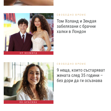
СВОБОДНО ВРЕМЕ
Том Холанд и Зендая
забелязани с брачни
халки в Лондон
ОТ ХОЛИВУД
СВОБОДНО ВРЕМЕ
9 неща, които състаряват
жената след 35 години –
без дори да ги осъзнава
ПО-КРАСИВА