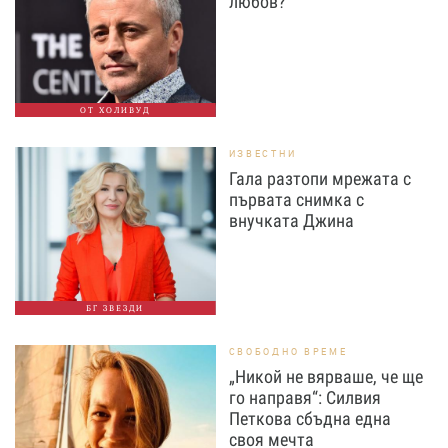
любов?
ОТ ХОЛИВУД
ИЗВЕСТНИ
Гала разтопи мрежата с
първата снимка с
внучката Джина
БГ ЗВЕЗДИ
СВОБОДНО ВРЕМЕ
„Никой не вярваше, че ще
го направя“: Силвия
Петкова сбъдна една
своя мечта