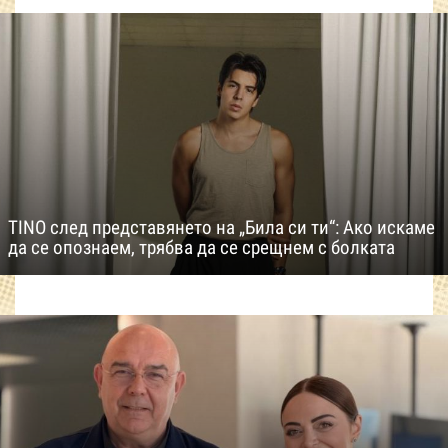
TINO след представянето на „Била си ти“: Ако искаме
да се опознаем, трябва да се срещнем с болката