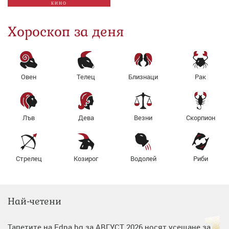
КИНО
Хороскоп за деня
Овен
Телец
Близнаци
Рак
Лъв
Дева
Везни
Скорпион
Стрелец
Козирог
Водолей
Риби
Най-четени
Тапетите на Edna.bg за АВГУСТ 2026 носят усещане за