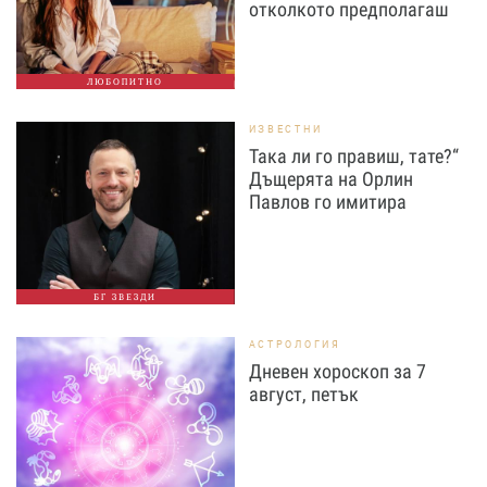
отколкото предполагаш
ЛЮБОПИТНО
ИЗВЕСТНИ
Така ли го правиш, тате?“
Дъщерята на Орлин
Павлов го имитира
БГ ЗВЕЗДИ
АСТРОЛОГИЯ
Дневен хороскоп за 7
август, петък