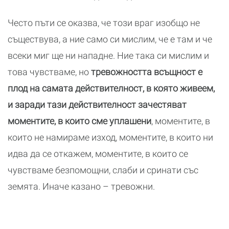
Често пъти се оказва, че този враг изобщо не
съществува, а ние само си мислим, че е там и че
всеки миг ще ни нападне. Ние така си мислим и
това чувстваме, но
тревожността всъщност е
плод на самата действителност, в която живеем,
и заради тази действителност зачестяват
моментите, в които сме уплашени
, моментите, в
които не намираме изход, моментите, в които ни
идва да се откажем, моментите, в които се
чувстваме безпомощни, слаби и сринати със
земята. Иначе казано – тревожни.