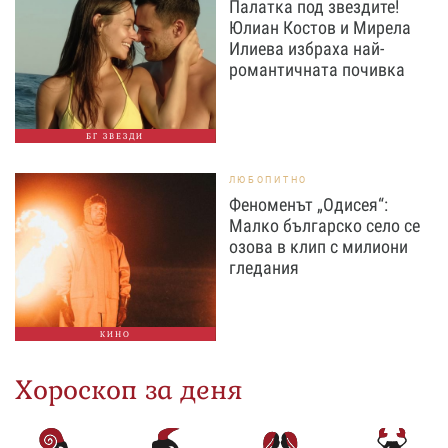
Палатка под звездите!
Юлиан Костов и Мирела
Илиева избраха най-
романтичната почивка
БГ ЗВЕЗДИ
ЛЮБОПИТНО
Феноменът „Одисея“:
Малко българско село се
озова в клип с милиони
гледания
КИНО
Хороскоп за деня