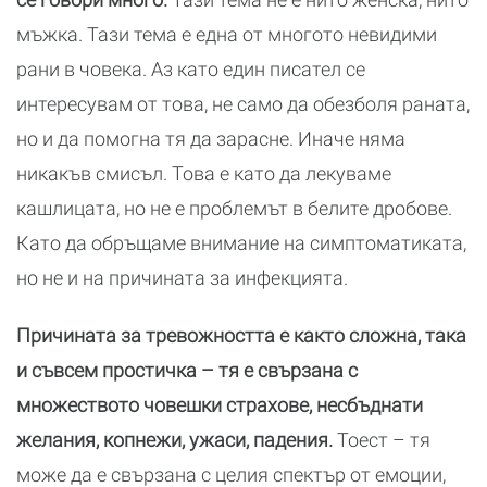
мъжка. Тази тема е една от многото невидими
рани в човека. Аз като един писател се
интересувам от това, не само да обезболя раната,
но и да помогна тя да зарасне. Иначе няма
никакъв смисъл. Това е като да лекуваме
кашлицата, но не е проблемът в белите дробове.
Като да обръщаме внимание на симптоматиката,
но не и на причината за инфекцията.
Причината за тревожността е както сложна, така
и съвсем простичка – тя е свързана с
множеството човешки страхове, несбъднати
желания, копнежи, ужаси, падения.
Тоест – тя
може да е свързана с целия спектър от емоции,