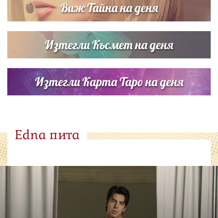
Виж Тайна на деня
Изтегли Късмет на деня
Изтегли Карта Таро на деня
Edna пита