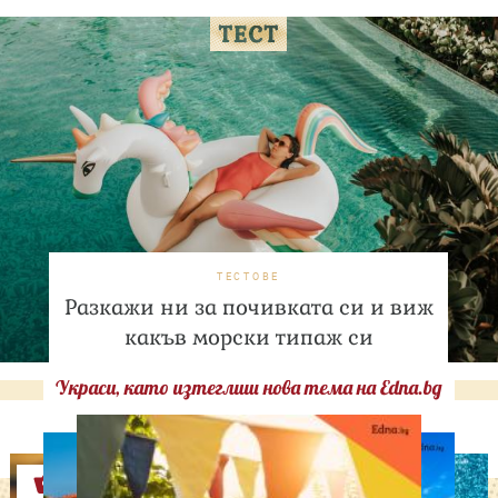
ТЕСТОВЕ
Разкажи ни за почивката си и виж
какъв морски типаж си
Украси, като изтеглиш нова тема на Edna.bg
Оферти