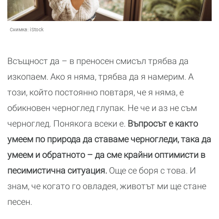
Снимка:
iStock
Всъщност да – в преносен смисъл трябва да
изкопаем. Ако я няма, трябва да я намерим. А
този, който постоянно повтаря, че я няма, е
обикновен черноглед глупак. Не че и аз не съм
черноглед. Понякога всеки е.
Въпросът е както
умеем по природа да ставаме черногледи, така да
умеем и обратното – да сме крайни оптимисти в
песимистична ситуация.
Още се боря с това. И
знам, че когато го овладея, животът ми ще стане
песен.