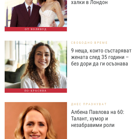
халки в Лондон
ОТ ХОЛИВУД
СВОБОДНО ВРЕМЕ
9 неща, които състаряват
жената след 35 години –
без дори да ги осъзнава
ПО-КРАСИВА
ДНЕС ПРАЗНУВАТ
Албена Павлова на 60:
Талант, хумор и
незабравими роли