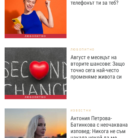
телефонът ти за теб?
ЛЮБОПИТНО
ЛЮБОПИТНО
Август е месецът на
вторите шансове: Защо
точно сега най-често
променяме живота си
ЛЮБОПИТНО
ИЗВЕСТНИ
Антония Петрова-
Батинкова с неочаквана
изповед: Никога не съм
чакала някой да ме