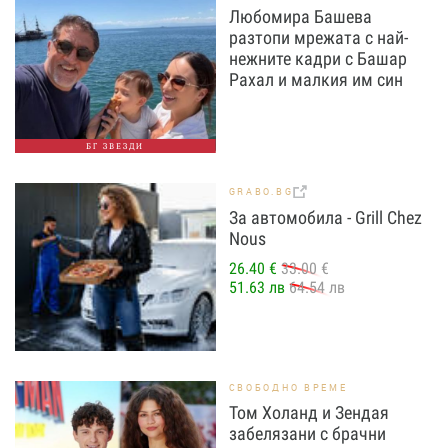
Любомира Башева
разтопи мрежата с най-
нежните кадри с Башар
Рахал и малкия им син
БГ ЗВЕЗДИ
GRABO.BG
За автомобила - Grill Chez
Nous
26.40 €
33.00 €
51.63 лв
64.54 лв
СВОБОДНО ВРЕМЕ
Том Холанд и Зендая
забелязани с брачни