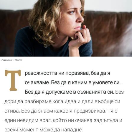
Снимка:
iStock
Т
ревожността ни поразява, без да я
очакваме. Без да я каним в умовете си.
Без да я допускаме в съзнанията си.
Без
дори да разбираме кога идва и дали въобще си
отива. Без да знаем какво я предизвиква. Тя е
един невидим враг, който ни очаква зад ъгъла и
всеки момент може да нападне.