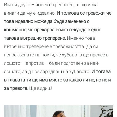
Има и друго – човек е тревожен, защо иска
винаги да му е идеално.
И толкова се тревожи, че
това идеално може да бъде заменено с
кошмарно, че прекарва всяка секунда в едно
такова вътрешно треперене.
Именно това
вътрешно треперене е тревожността. Да си
непрекъснато на нокти, че хубавото ще прелее в
лошото. Напротив – бъди подготвен за най-
лошото, за да се зарадваш на хубавото.
И тогава
в главата ти ще има място за какво ли не, но не и
за тревога.
Ще видиш!