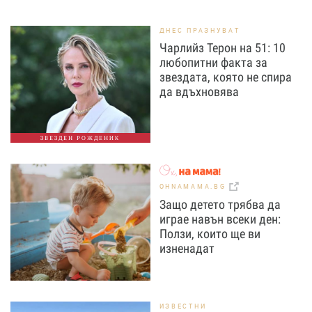
ДНЕС ПРАЗНУВАТ
Чарлийз Терон на 51: 10
любопитни факта за
звездата, която не спира
да вдъхновява
ЗВЕЗДЕН РОЖДЕНИК
OHNAMAMA.BG
Защо детето трябва да
играе навън всеки ден:
Ползи, които ще ви
изненадат
ИЗВЕСТНИ