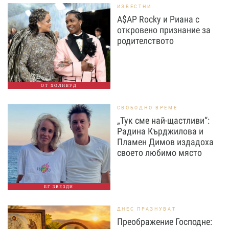
ИЗВЕСТНИ
A$AP Rocky и Риана с
откровено признание за
родителството
ОТ ХОЛИВУД
СВОБОДНО ВРЕМЕ
„Тук сме най-щастливи“:
Радина Кърджилова и
Пламен Димов издадоха
своето любимо място
БГ ЗВЕЗДИ
ДНЕС ПРАЗНУВАТ
Преображение Господне: