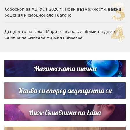
Хороскоп за АВГУСТ 2026 г.: Нови възможности, важни
решения и емоционален баланс
Дъщерята на Гала - Мари отплава с любимия и двете
си деца на семейна морска приказка
„Тук сме най-щастливи“: Радина Кърджилова и Пламен
Димов издадоха своето любимо място
Магическата топка
Дъщерята на Тодор Батков вдигна сватба, Стоичков и
Братя Аргирови я изненадаха с песен
Каква си според асцендента си
Виж Съновника на Edna