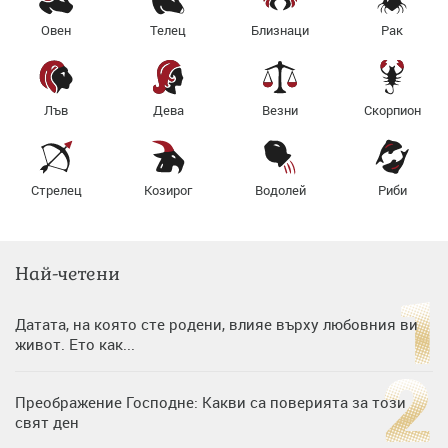
Овен
Телец
Близнаци
Рак
Лъв
Дева
Везни
Скорпион
Стрелец
Козирог
Водолей
Риби
Най-четени
Датата, на която сте родени, влияе върху любовния ви
живот. Ето как...
Преображение Господне: Какви са поверията за този
свят ден