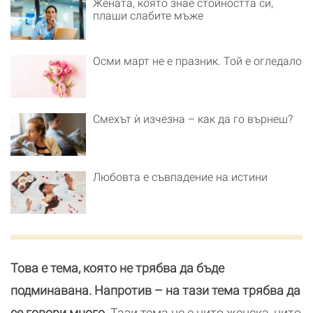
Жената, която знае стойността си,
плаши слабите мъже
Осми март не е празник. Той е огледало
Смехът ѝ изчезна – как да го върнеш?
Любовта е съвпадение на истини
Това е тема, която не трябва да бъде
подминавана. Напротив – на тази тема трябва да
се говори много.
Тази тема не е нито женска, нито