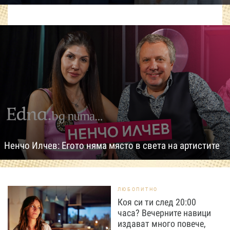
Ненчо Илчев: Егото няма място в света на артистите
ЛЮБОПИТНО
Коя си ти след 20:00
часа? Вечерните навици
издават много повече,