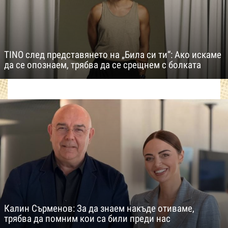
TINO след представянето на „Била си ти“: Ако искаме
да се опознаем, трябва да се срещнем с болката
Калин Сърменов: За да знаем накъде отиваме,
трябва да помним кои са били преди нас