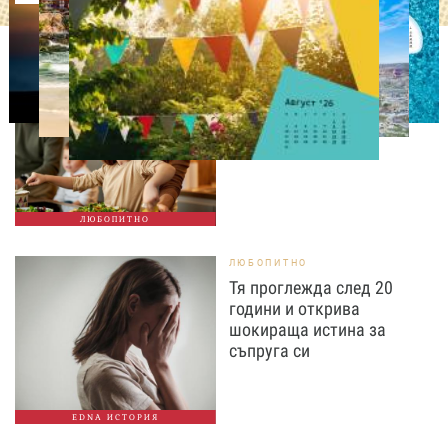
ЛЮБОПИТНО
Тайната на добрата
вечеря не се крие в
сложната рецепта
ЛЮБОПИТНО
ЛЮБОПИТНО
Тя проглежда след 20
години и открива
шокираща истина за
съпруга си
EDNA ИСТОРИЯ