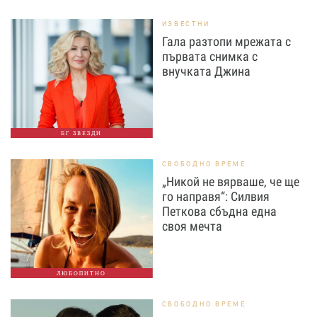
ИЗВЕСТНИ
Гала разтопи мрежата с
първата снимка с
внучката Джина
БГ ЗВЕЗДИ
СВОБОДНО ВРЕМЕ
„Никой не вярваше, че ще
го направя“: Силвия
Петкова сбъдна една
своя мечта
ЛЮБОПИТНО
СВОБОДНО ВРЕМЕ