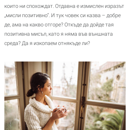
които ни спохождат. Отдавна е измислен изразът
„мисли позитивно”. И тук човек си казва – добре
де, ама на какво отгоре? Откъде да дойде тая
позитивна мисъл, като я няма във външната
среда? Да я изкопаем отнякъде ли?