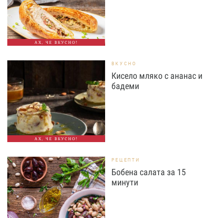
АХ, ЧЕ ВКУСНО!
ВКУСНО
Кисело мляко с ананас и
бадеми
АХ, ЧЕ ВКУСНО!
РЕЦЕПТИ
Бобена салата за 15
минути