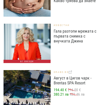
Какво трябва да знаете
ИЗВЕСТНИ
Гала разтопи мрежата с
първата снимка с
внучката Джина
БГ ЗВЕЗДИ
GRABO.BG
Август в Цигов чарк -
Brentas SPA Resort
194.40 €
216.00 €
380.21 лв
422.46 лв