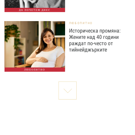
ДА ПОЧЕТЕМ ДНЕС
ЛЮБОПИТНО
Историческа промяна:
Жените над 40 години
раждат по-често от
тийнейджърките
ЛЮБОПИТНО