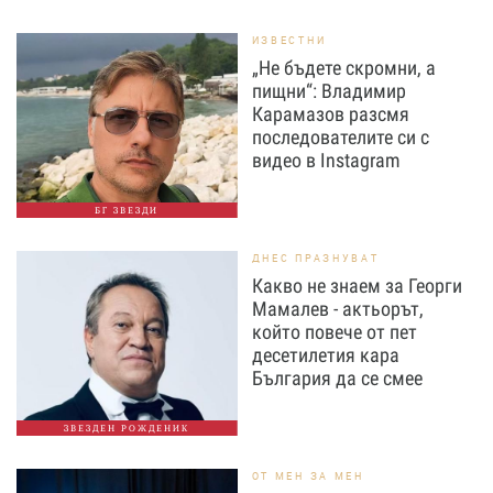
ИЗВЕСТНИ
„Не бъдете скромни, а
пищни“: Владимир
Карамазов разсмя
последователите си с
видео в Instagram
БГ ЗВЕЗДИ
ДНЕС ПРАЗНУВАТ
Какво не знаем за Георги
Мамалев - актьорът,
който повече от пет
десетилетия кара
България да се смее
ЗВЕЗДЕН РОЖДЕНИК
ОТ МЕН ЗА МЕН