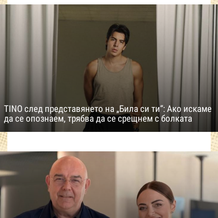
TINO след представянето на „Била си ти“: Ако искаме
да се опознаем, трябва да се срещнем с болката