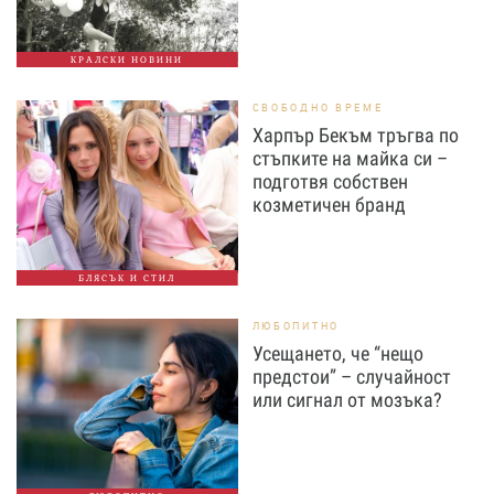
КРАЛСКИ НОВИНИ
СВОБОДНО ВРЕМЕ
Харпър Бекъм тръгва по
стъпките на майка си –
подготвя собствен
козметичен бранд
БЛЯСЪК И СТИЛ
ЛЮБОПИТНО
Усещането, че “нещо
предстои” – случайност
или сигнал от мозъка?