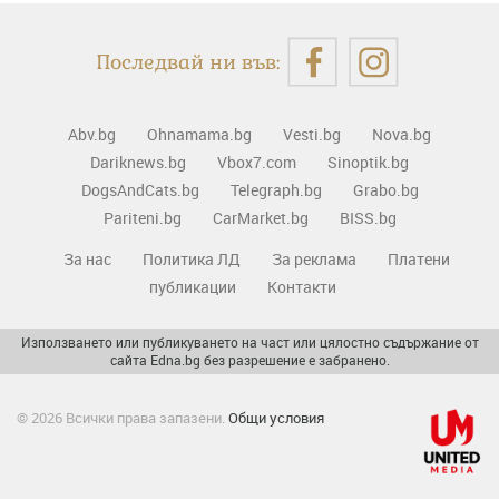
Последвай ни във:
Abv.bg
Ohnamama.bg
Vesti.bg
Nova.bg
Dariknews.bg
Vbox7.com
Sinoptik.bg
DogsAndCats.bg
Telegraph.bg
Grabo.bg
Pariteni.bg
CarMarket.bg
BISS.bg
За нас
Политика ЛД
За реклама
Платени
публикации
Контакти
Използването или публикуването на част или цялостно съдържание от
сайта Edna.bg без разрешение е забранено.
© 2026 Всички права запазени.
Общи условия