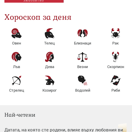
ЛЮБОПИТНО
Хороскоп за деня
Овен
Телец
Близнаци
Рак
Лъв
Дева
Везни
Скорпион
Стрелец
Козирог
Водолей
Риби
Най-четени
Датата, на която сте родени, влияе върху любовния ви