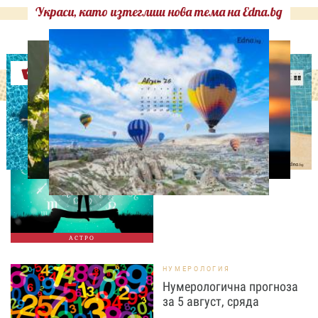
Украси, като изтеглиш нова тема на Edna.bg
Оферти
АСТРОЛОГИЯ
Дневен хороскоп за 5
август, сряда
АСТРО
НУМЕРОЛОГИЯ
Нумерологична прогноза
за 5 август, сряда