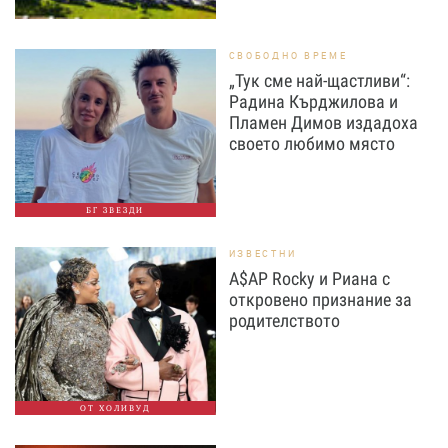
СВОБОДНО ВРЕМЕ
„Тук сме най-щастливи“:
Радина Кърджилова и
Пламен Димов издадоха
своето любимо място
БГ ЗВЕЗДИ
ИЗВЕСТНИ
A$AP Rocky и Риана с
откровено признание за
родителството
ОТ ХОЛИВУД