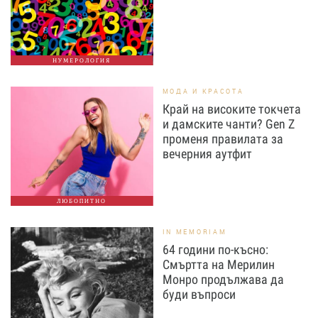
НУМЕРОЛОГИЯ
МОДА И КРАСОТА
Край на високите токчета
и дамските чанти? Gen Z
променя правилата за
вечерния аутфит
ЛЮБОПИТНО
IN MEMORIAM
64 години по-късно:
Смъртта на Мерилин
Монро продължава да
буди въпроси