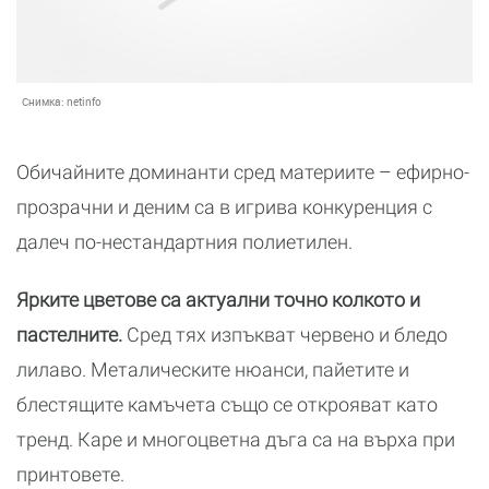
Снимка:
netinfo
Обичайните доминанти сред материите – ефирно-
прозрачни и деним са в игрива конкуренция с
далеч по-нестандартния полиетилен.
Ярките цветове са актуални точно колкото и
пастелните.
Сред тях изпъкват червено и бледо
лилаво. Металическите нюанси, пайетите и
блестящите камъчета също се открояват като
тренд. Каре и многоцветна дъга са на върха при
принтовете.