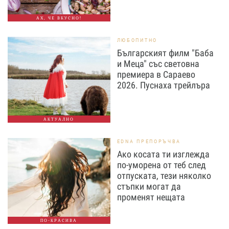
АХ, ЧЕ ВКУСНО!
ЛЮБОПИТНО
Българският филм "Баба
и Меца" със световна
премиера в Сараево
2026. Пуснаха трейлъра
АКТУАЛНО
EDNA ПРЕПОРЪЧВА
Ако косата ти изглежда
по-уморена от теб след
отпуската, тези няколко
стъпки могат да
променят нещата
ПО-КРАСИВА