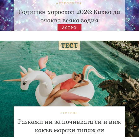
АСТРОЛОГИЯ
Годишен хороскоп 2026: Какво да
очаква всяка зодия
АСТРО
ТЕСТОВЕ
Разкажи ни за почивката си и виж
какъв морски типаж си