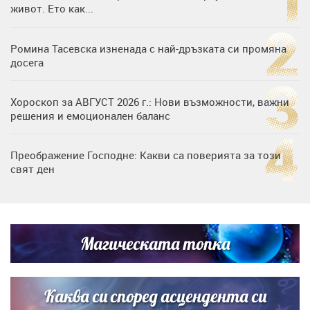
живот. Ето как...
Ромина Тасевска изненада с най-дръзката си промяна
досега
Хороскоп за АВГУСТ 2026 г.: Нови възможности, важни
решения и емоционален баланс
Преображение Господне: Какви са поверията за този
свят ден
Дъщерята на Гала - Мари отплава с любимия и двете
си деца на семейна морска приказка
Магическата топка
Звездна ваканция в Майорка: Дженифър Анистън,
Кортни Кокс и Джим Къртис заедно на яхта
Каква си според асцендента си