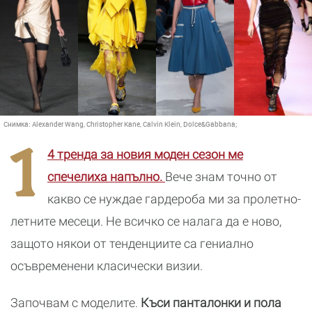
Снимка:
Alexander Wang, Christopher Kane, Calvin Klein, Dolce&Gabbana;
1
4 тренда за новия моден сезон ме
спечелиха напълно.
Вече знам точно от
какво се нуждае гардероба ми за пролетно-
летните месеци. Не всичко се налага да е ново,
защото някои от тенденциите са гениално
осъвременени класически визии.
Започвам с моделите.
Къси панталонки и пола