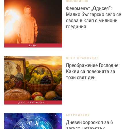
ЛЮБОПИТНО
Феноменът „Одисея“:
Малко българско село се
озова в клип с милиони
гледания
КИНО
ДНЕС ПРАЗНУВАТ
Преображение Господне:
Какви са поверията за
този свят ден
ДНЕС ПРАЗНУВА...
АСТРОЛОГИЯ
Дневен хороскоп за 6
август, четвъртък