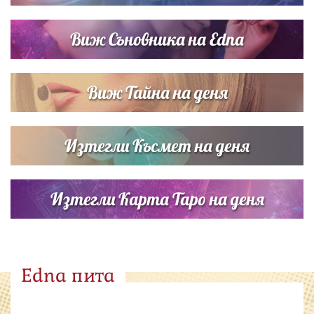
Виж Съновника на Edna
Виж Тайна на деня
Изтегли Късмет на деня
Изтегли Карта Таро на деня
Edna пита