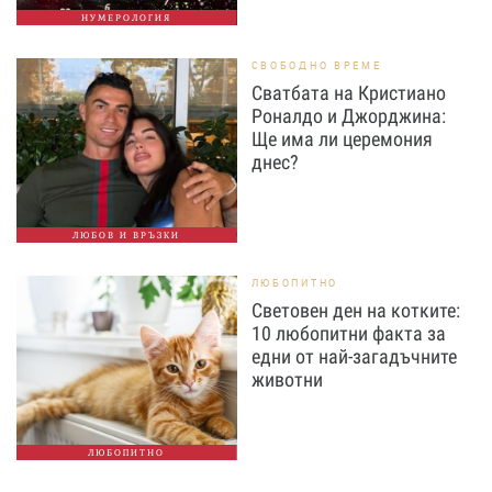
НУМЕРОЛОГИЯ
СВОБОДНО ВРЕМЕ
Сватбата на Кристиано
Роналдо и Джорджина:
Ще има ли церемония
днес?
ЛЮБОВ И ВРЪЗКИ
ЛЮБОПИТНО
Световен ден на котките:
10 любопитни факта за
едни от най-загадъчните
животни
ЛЮБОПИТНО