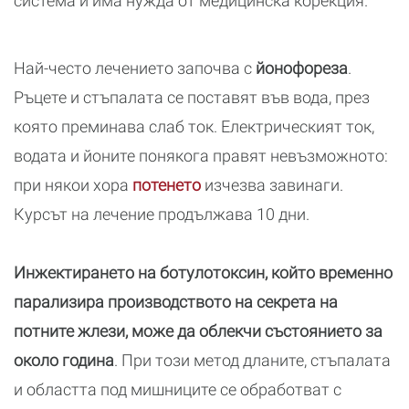
система и има нужда от медицинска корекция.
Най-често лечението започва с
йонофореза
.
Ръцете и стъпалата се поставят във вода, през
която преминава слаб ток. Електрическият ток,
водата и йоните понякога правят невъзможното:
при някои хора
потенето
изчезва завинаги.
Курсът на лечение продължава 10 дни.
Инжектирането на ботулотоксин, който временно
парализира производството на секрета на
потните жлези, може да облекчи състоянието за
около година
. При този метод дланите, стъпалата
и областта под мишниците се обработват с