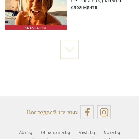
Петкова сбъдна една
своя мечта
ЛЮБОПИТНО
Последвай ни във:
Abv.bg
Ohnamama.bg
Vesti.bg
Nova.bg