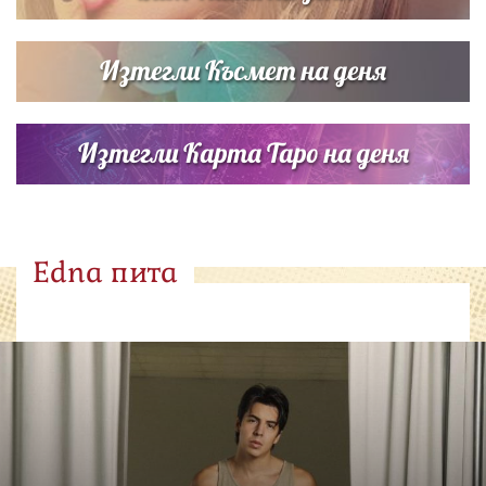
Изтегли Късмет на деня
Изтегли Карта Таро на деня
Edna пита