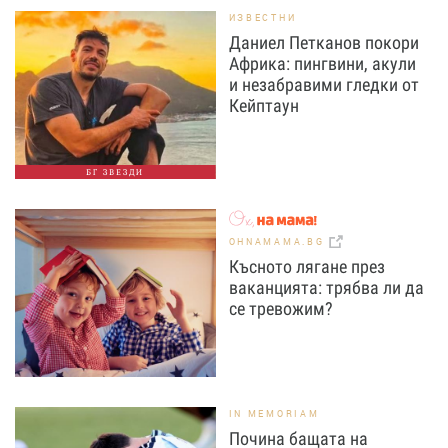
ИЗВЕСТНИ
Даниел Петканов покори
Африка: пингвини, акули
и незабравими гледки от
Кейптаун
БГ ЗВЕЗДИ
OHNAMAMA.BG
Късното лягане през
ваканцията: трябва ли да
се тревожим?
IN MEMORIAM
Почина бащата на