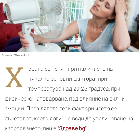
Снимка:
Thinkstock
Х
ората се потят при наличието на
няколко основни фактора: при
температура над 20-25 градуса, при
физическо натоварване, под влияние на силни
емоции. През лятото тези фактори често се
съчетават, което логично води до увеличаване на
изпотяването, пише "
Здраве.bg
".