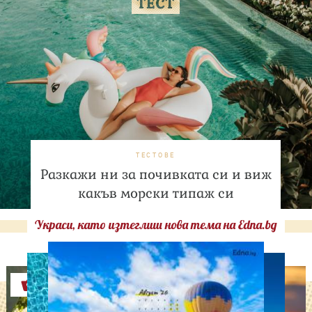
ТЕСТОВЕ
Разкажи ни за почивката си и виж
какъв морски типаж си
Украси, като изтеглиш нова тема на Edna.bg
Оферти