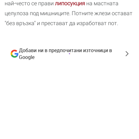
най-често се прави
липосукция
на мастната
целулоза под мишниците. Потните жлези остават
"без връзка" и престават да изработват пот.
Добави ни в предпочитани източници в
Google