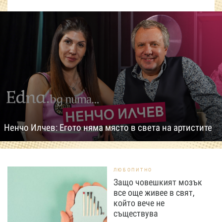
Ненчо Илчев: Егото няма място в света на артистите
ЛЮБОПИТНО
Защо човешкият мозък
все още живее в свят,
който вече не
съществува