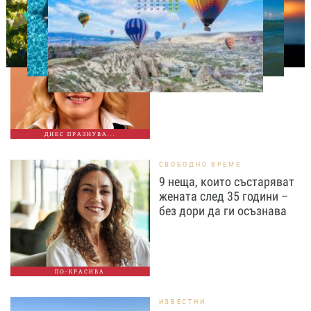
ДНЕС ПРАЗНУВАТ
Албена Павлова на 60:
Талант, хумор и
незабравими роли
ДНЕС ПРАЗНУВА...
СВОБОДНО ВРЕМЕ
9 неща, които състаряват
жената след 35 години –
без дори да ги осъзнава
ПО-КРАСИВА
ИЗВЕСТНИ