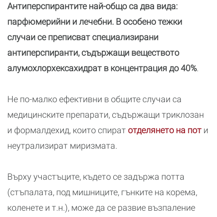
Антиперспирантите най-общо са два вида:
парфюмерийни и лечебни. В особено тежки
случаи се преписват специализирани
антиперспиранти, съдържащи веществото
алумохлорхексахидрат в концентрация до 40%
.
Не по-малко ефективни в общите случаи са
медицинските препарати, съдържащи триклозан
и формалдехид, които спират
отделянето на пот
и
неутрализират миризмата.
Върху участъците, където се задържа потта
(стъпалата, под мишниците, гънките на корема,
коленете и т.н.), може да се развие възпаление