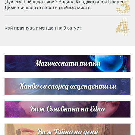
„Тук сме най-щастливи“: Радина Кърджилова и Пламен
Димов издадоха своето любимо място
Кой празнува имен ден на 9 август
Дъщерята на Тодор Батков вдигна сватба, Стоичков и
Братя Аргирови я изненадаха с песен
Магическата топка
Дневен хороскоп за 6 август, четвъртък
Каква си според асцендента си
Виж Съновника на Edna
Виж Тайна на деня