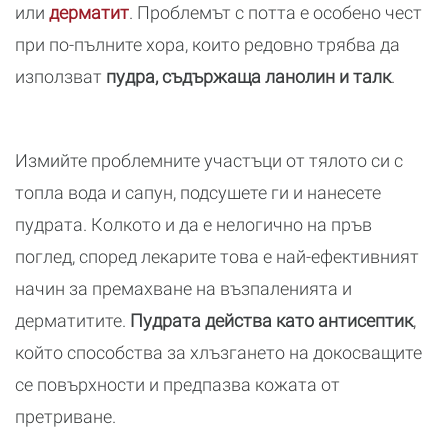
или
дерматит
. Проблемът с потта е особено чест
при по-пълните хора, които редовно трябва да
използват
пудра, съдържаща ланолин и талк
.
Измийте проблемните участъци от тялото си с
топла вода и сапун, подсушете ги и нанесете
пудрата. Колкото и да е нелогично на пръв
поглед, според лекарите това е най-ефективният
начин за премахване на възпаленията и
дерматитите.
Пудрата действа като антисептик
,
който способства за хлъзгането на докосващите
се повърхности и предпазва кожата от
претриване.