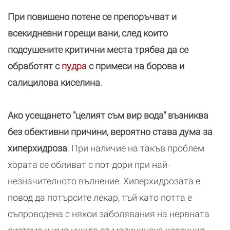
При повишено потене се препоръчват и
всекидневни горещи вани, след които
подсушените критични места трябва да се
обработят с
пудра
с примеси на борова и
салицилова киселина
.
Ако усещането "целият съм вир вода" възниква
без обективни причини, вероятно става дума за
хиперхидроза
. При наличие на такъв проблем
хората се обливат с пот дори при най-
незначителното вълнение. Хиперхидрозата е
повод да потърсите лекар, тъй като потта е
съпроводена с някои заболявания на нервната