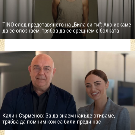
TINO след представянето на „Била си ти“: Ако искаме
да се опознаем, трябва да се срещнем с болката
Калин Сърменов: За да знаем накъде отиваме,
трябва да помним кои са били преди нас