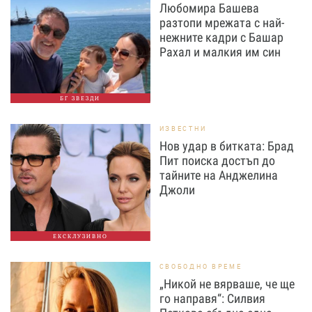
Любомира Башева
разтопи мрежата с най-
нежните кадри с Башар
Рахал и малкия им син
БГ ЗВЕЗДИ
ИЗВЕСТНИ
Нов удар в битката: Брад
Пит поиска достъп до
тайните на Анджелина
Джоли
ЕКСКЛУЗИВНО
СВОБОДНО ВРЕМЕ
„Никой не вярваше, че ще
го направя“: Силвия