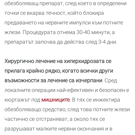
обезболяващ препарат, след което в определени
точки се вкарва течност, който блокира
предаването на нервните импулси към потните
жлези. Процедурата отнема 30-40 минути, а
препаратът започва да действа след 3-4 дни.
Хирургично лечение
на хиперхидрозата се
прилага крайно рядко, когато всички други
възможности за лечение са изчерпани
. Сред
локалните операции най-ефективен и безопасен е
кюртажът под
мишниците
. В тях се инжектира
обезболяващо средство, след това потните жлези
частично се отстраняват, а около тях се
разрушават малките нервни окончания и в