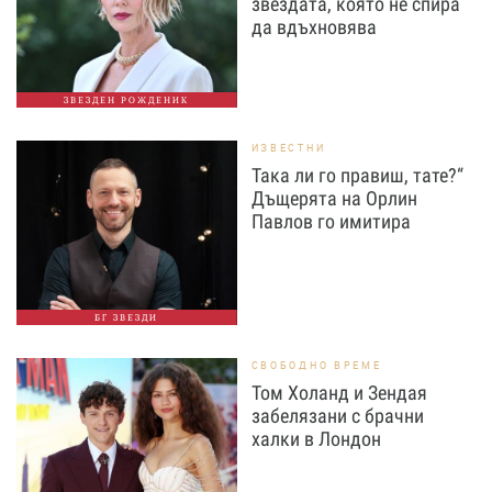
звездата, която не спира
да вдъхновява
ЗВЕЗДЕН РОЖДЕНИК
ИЗВЕСТНИ
Така ли го правиш, тате?“
Дъщерята на Орлин
Павлов го имитира
БГ ЗВЕЗДИ
СВОБОДНО ВРЕМЕ
Том Холанд и Зендая
забелязани с брачни
халки в Лондон