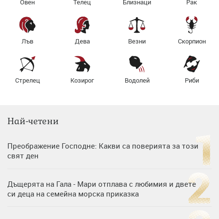
Овен
Телец
Близнаци
Рак
Лъв
Дева
Везни
Скорпион
Стрелец
Козирог
Водолей
Риби
Най-четени
Преображение Господне: Какви са поверията за този
свят ден
Дъщерята на Гала - Мари отплава с любимия и двете
си деца на семейна морска приказка