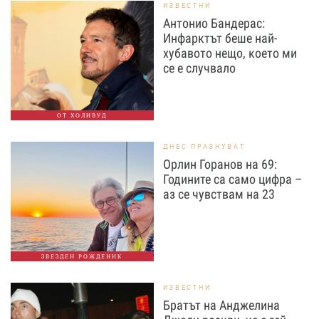
ИЗВЕСТНИ
Антонио Бандерас:
Инфарктът беше най-
хубавото нещо, което ми
се е случвало
ОТ ХОЛИВУД
ДНЕС ПРАЗНУВАТ
Орлин Горанов на 69:
Годините са само цифра –
аз се чувствам на 23
ЗВЕЗДЕН РОЖДЕНИК
ИЗВЕСТНИ
Братът на Анджелина