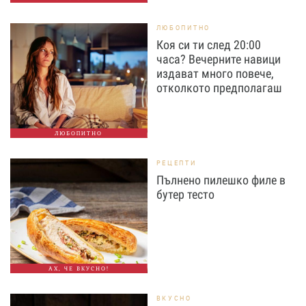
ЛЮБОПИТНО
Коя си ти след 20:00
часа? Вечерните навици
издават много повече,
отколкото предполагаш
ЛЮБОПИТНО
РЕЦЕПТИ
Пълнено пилешко филе в
бутер тесто
АХ, ЧЕ ВКУСНО!
ВКУСНО