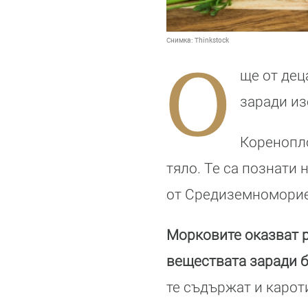
Снимка:
Thinkstock
О
ще от дец
заради из
Коренопло
тяло. Те са познати н
от Средиземноморие
Морковите оказват р
веществата заради б
те съдържат и кароти