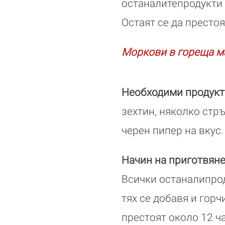
останалитепродукти 
Остаят се да престоя
Моркови в гореща м
Необходими продукт
зехтин, няколко стрък
черен пипер на вкус.
Начин на приготвян
Всички останалипрод
тях се добавя и гор
престоят около 12 ча