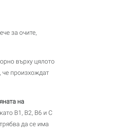
ече за очите,
ворно върху цялото
а, че произхождат
яната на
като В1, В2, В6 и С
 трябва да се има