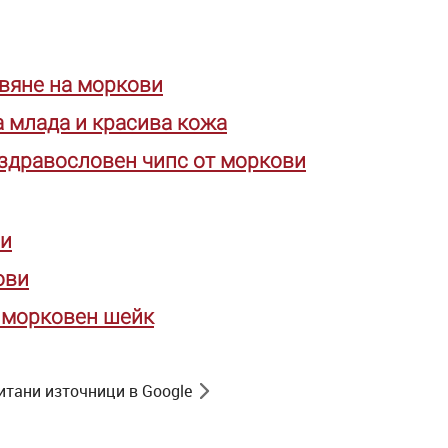
твяне на моркови
 млада и красива кожа
 здравословен чипс от моркови
ви
ови
м морковен шейк
итани източници в Google