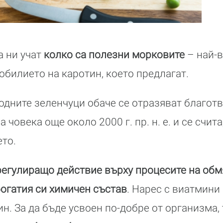
а ни учат
колко са полезни морковите
– най-в
обилието на каротин, което предлагат.
дните зеленчуци обаче се отразяват благот
а човека още около 2000 г. пр. н. е. и се счит
то.
егулиращо действие върху процесите на обм
огатия си химичен състав
. Нарес с виатмини 
н. За да бъде усвоен по-добре от организма,