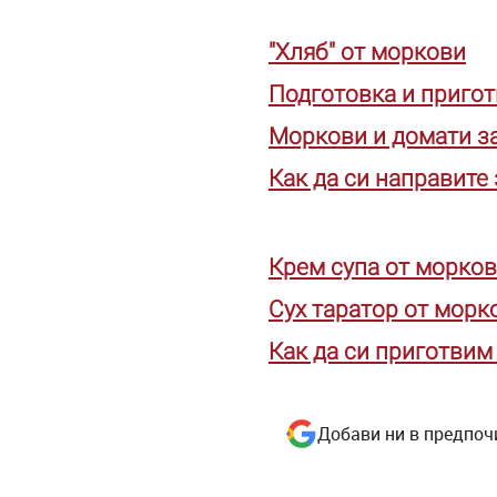
"Хляб" от моркови
Подготовка и приго
Моркови и домати за
Как да си направите
Крем супа от морко
Сух таратор от морк
Как да си приготви
Добави ни в предпоч