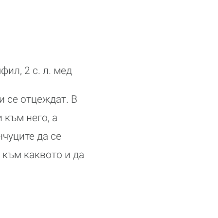
фил, 2 с. л. мед
и се отцеждат. В
 към него, а
нчуците да се
 към каквото и да