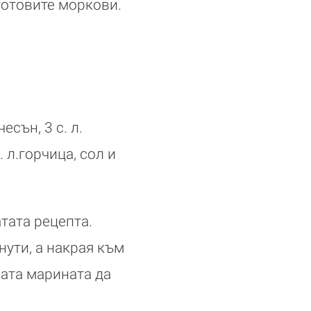
готовите моркови.
есън, 3 с. л.
. л.горчица, сол и
тата рецепта.
нути, а накрая към
ната марината да