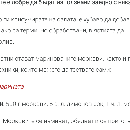
е е добре да бъдат използвани заедно с няк
о ги консумирате на салата, е хубаво да добав
 ако са термично обработвани, в ястията да
олио.
атни стават маринованите моркови, както и 
ехники, които можете да тествате сами:
марината
и
: 500 г моркови, 5 с. л. лимонов сок, 1 ч. л. ме
е
: Морковите се измиват, обелват и се приготв