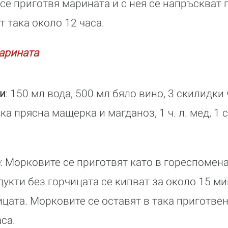
се приготвя марината и с нея се напръскват 
т така около 12 часа.
арината
и
: 150 мл вода, 500 мл бяло вино, 3 скилидки ч
а прясна мащерка и магданоз, 1 ч. л. мед, 1 с
е
: Морковите се приготвят като в гореспомена
укти без горчицата се кипват за около 15 ми
чицата. Морковите се оставят в така приготве
са.