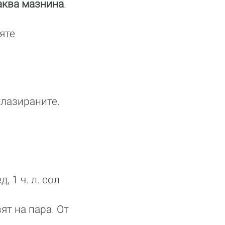
аква мазнина
.
яте
глазираните.
д, 1 ч. л. сол
ят на пара. От