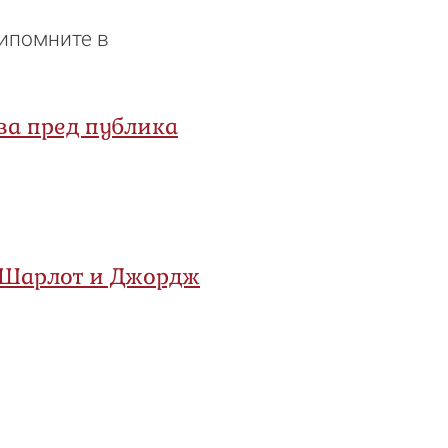
рипомните в
ва пред публика
е Шарлот и Джордж