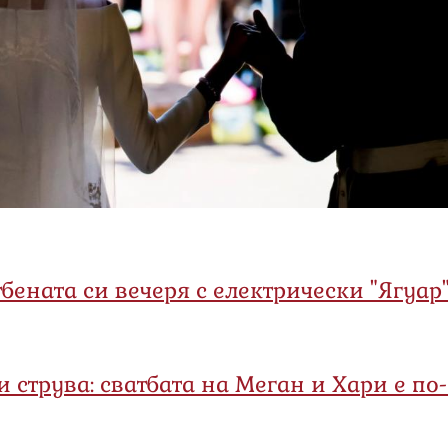
бената си вечеря с електрически "Ягуар"
и струва: сватбата на Меган и Хари е по