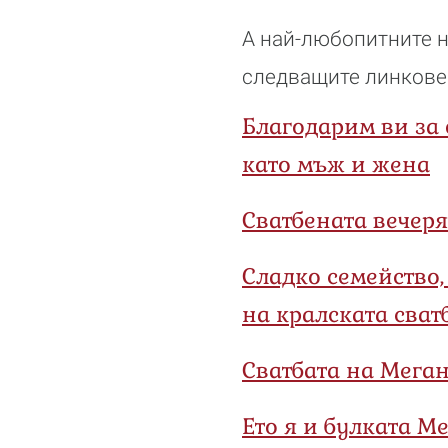
A най-любопитните н
следващите линкове
Благодарим ви за 
като мъж и жена
Сватбената вечеря
Сладко семейство,
на кралската сват
Сватбата на Мега
Ето я и булката М