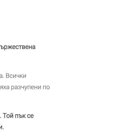
 тържествена
а. Всички
бяха разчупени по
. Той пък се
и.