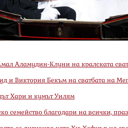
мал Аламудин-Клуни на кралската сва
ид и Виктория Бекъм на сватбата на Ме
цът Хари и кумът Уилям
ко семейство благодари на всички, пра
която се дигизира като Хю Хефнър на св