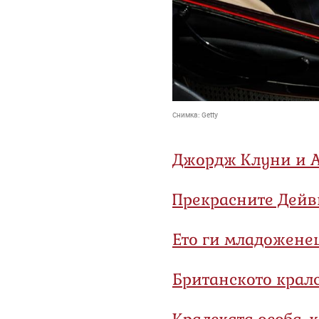
Снимка:
Getty
Джордж Клуни и А
Прекрасните Дейв
Ето ги младожене
Британското кралс
Кралската особа, 