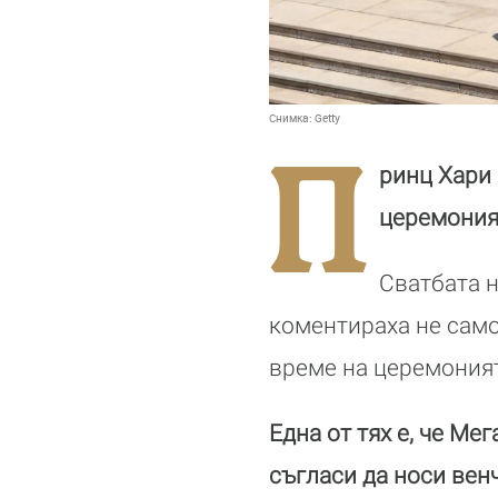
Снимка:
Getty
П
ринц Хари 
церемония 
Сватбата н
коментираха не само 
време на церемония
Една от тях е, че Мег
съгласи да носи вен