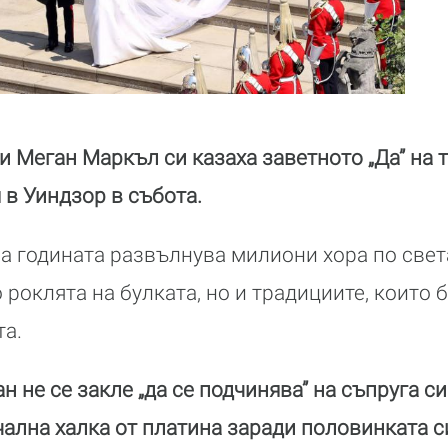
и Меган Маркъл си казаха заветното „Да” на
в Уиндзор в събота.
а годината развълнува милиони хора по свет
роклята на булката, но и традициите, които 
та.
ан не се закле „да се подчинява” на съпруга си
чална халка от платина заради половинката с