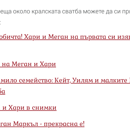
еща около кралската сватба можете да си п
:
обичта! Хари и Меган на първата си изя
 на Меган и Хари
 мило семейство: Кейт, Уилям и малкит
ба
н и Хари в снимки
еган Маркъл - прекрасна е!