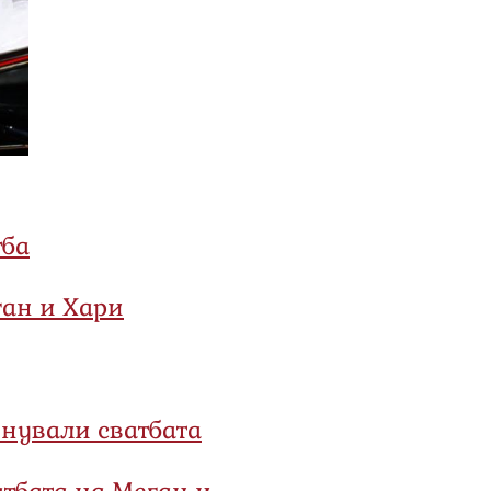
тба
ган и Хари
знували сватбата
атбата на Меган и