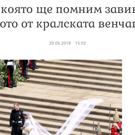
 която ще помним зави
ото от кралската венча
20.05.2018
15:02