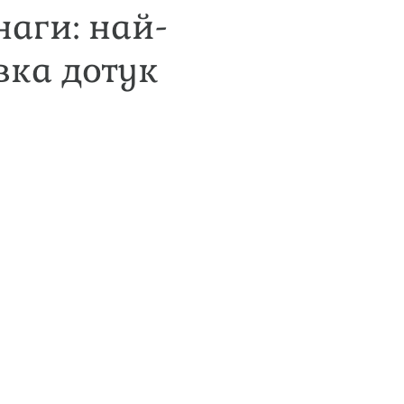
наги: най-
вка дотук