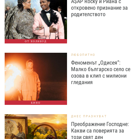
A$AP Rocky и Риана с
откровено признание за
родителството
ОТ ХОЛИВУД
ЛЮБОПИТНО
Феноменът „Одисея“:
Малко българско село се
озова в клип с милиони
гледания
КИНО
ДНЕС ПРАЗНУВАТ
Преображение Господне:
Какви са поверията за
този свят ден