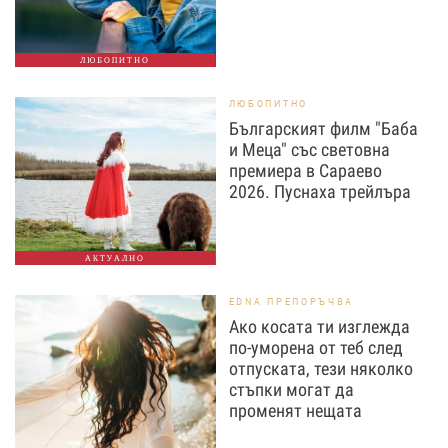
ЛЮБОПИТНО
ЛЮБОПИТНО
Българският филм "Баба
и Меца" със световна
премиера в Сараево
2026. Пуснаха трейлъра
АКТУАЛНО
EDNA ПРЕПОРЪЧВА
Ако косата ти изглежда
по-уморена от теб след
отпуската, тези няколко
стъпки могат да
променят нещата