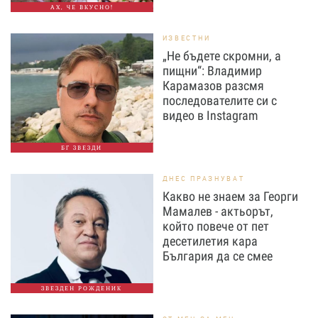
АХ, ЧЕ ВКУСНО!
ИЗВЕСТНИ
„Не бъдете скромни, а
пищни“: Владимир
Карамазов разсмя
последователите си с
видео в Instagram
БГ ЗВЕЗДИ
ДНЕС ПРАЗНУВАТ
Какво не знаем за Георги
Мамалев - актьорът,
който повече от пет
десетилетия кара
България да се смее
ЗВЕЗДЕН РОЖДЕНИК