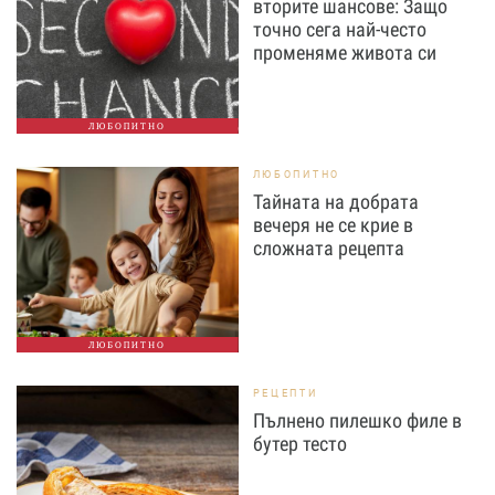
вторите шансове: Защо
точно сега най-често
променяме живота си
ЛЮБОПИТНО
ЛЮБОПИТНО
Тайната на добрата
вечеря не се крие в
сложната рецепта
ЛЮБОПИТНО
РЕЦЕПТИ
Пълнено пилешко филе в
бутер тесто