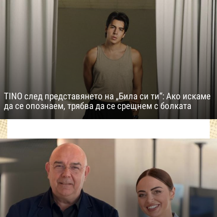
TINO след представянето на „Била си ти“: Ако искаме
да се опознаем, трябва да се срещнем с болката