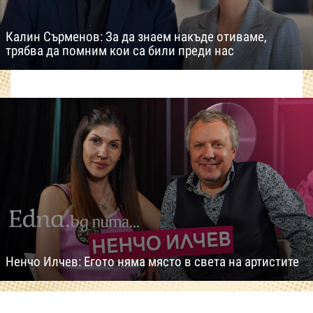
Калин Сърменов: За да знаем накъде отиваме,
трябва да помним кои са били преди нас
Ненчо Илчев: Егото няма място в света на артистите