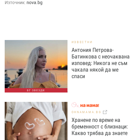
Източник:
nova.bg
ИЗВЕСТНИ
Антония Петрова-
Батинкова с неочаквана
изповед: Никога не съм
чакала някой да ме
спаси
БГ ЗВЕЗДИ
OHNAMAMA.BG
Хранене по време на
бременност с близнаци:
Какво трябва да знаете