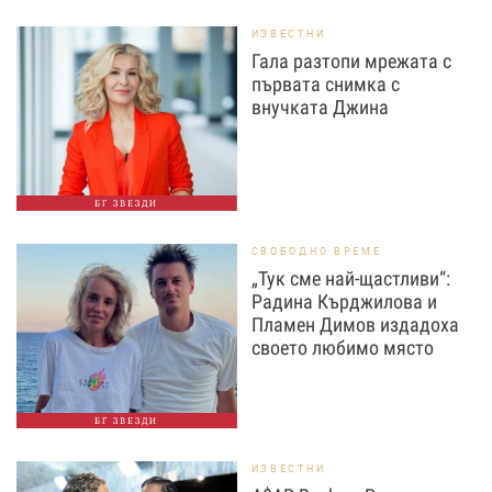
ИЗВЕСТНИ
Гала разтопи мрежата с
първата снимка с
внучката Джина
БГ ЗВЕЗДИ
СВОБОДНО ВРЕМЕ
„Тук сме най-щастливи“:
Радина Кърджилова и
Пламен Димов издадоха
своето любимо място
БГ ЗВЕЗДИ
ИЗВЕСТНИ