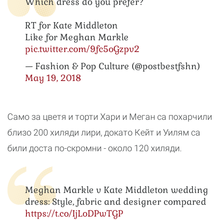
Which dress do you prefer?
RT for Kate Middleton
Like for Meghan Markle
pic.twitter.com/9fc5oGzpv2
— Fashion & Pop Culture (@postbestfshn)
May 19, 2018
Само за цветя и торти Хари и Меган са похарчили
близо 200 хиляди лири, докато Кейт и Уилям са
били доста по-скромни - около 120 хиляди.
Meghan Markle v Kate Middleton wedding
dress: Style, fabric and designer compared
https://t.co/IjLoDPwTGP