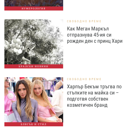
НУМЕРОЛОГИЯ
СВОБОДНО ВРЕМЕ
Как Меган Маркъл
отпразнува 45-ия си
рожден ден с принц Хари
КРАЛСКИ НОВИНИ
СВОБОДНО ВРЕМЕ
Харпър Бекъм тръгва по
стъпките на майка си –
подготвя собствен
козметичен бранд
БЛЯСЪК И СТИЛ