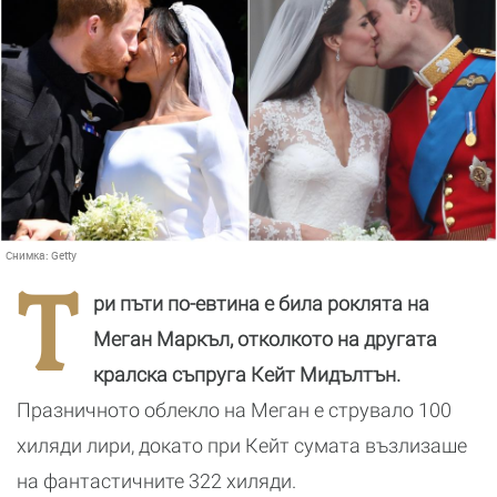
Снимка:
Getty
Т
ри пъти по-евтина е била роклята на
Меган Маркъл, отколкото на другата
кралска съпруга Кейт Мидълтън.
Празничното облекло на Меган е струвало 100
хиляди лири, докато при Кейт сумата възлизаше
на фантастичните 322 хиляди.