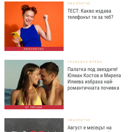
ЛЮБОПИТНО
ТЕСТ: Какво издава
телефонът ти за теб?
ЛЮБОПИТНО
СВОБОДНО ВРЕМЕ
Палатка под звездите!
Юлиан Костов и Мирела
Илиева избраха най-
романтичната почивка
БГ ЗВЕЗДИ
ЛЮБОПИТНО
Август е месецът на