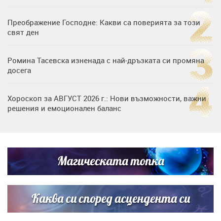
Преображение Господне: Какви са поверията за този
свят ден
Ромина Тасевска изненада с най-дръзката си промяна
досега
Хороскоп за АВГУСТ 2026 г.: Нови възможности, важни
решения и емоционален баланс
Дъщерята на Гала - Мари отплава с любимия и двете
си деца на семейна морска приказка
Магическата топка
Звездна ваканция в Майорка: Дженифър Анистън,
Кортни Кокс и Джим Къртис заедно на яхта
Каква си според асцендента си