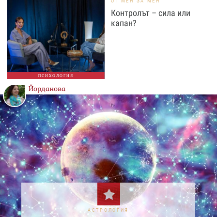
ОТ МЕН ЗА МЕН
Контролът – сила или
капан?
ПСИХОЛОГИЯ
Йорданова
АСТРОЛОГИЯ