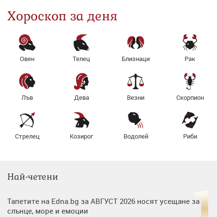
Хороскоп за деня
Овен
Телец
Близнаци
Рак
Лъв
Дева
Везни
Скорпион
Стрелец
Козирог
Водолей
Риби
Най-четени
Тапетите на Edna.bg за АВГУСТ 2026 носят усещане за
слънце, море и емоции