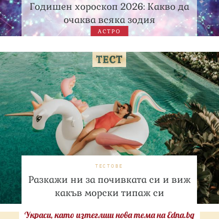
Годишен хороскоп 2026: Какво да
очаква всяка зодия
АСТРО
ТЕСТОВЕ
Разкажи ни за почивката си и виж
какъв морски типаж си
Украси, като изтеглиш нова тема на Edna.bg