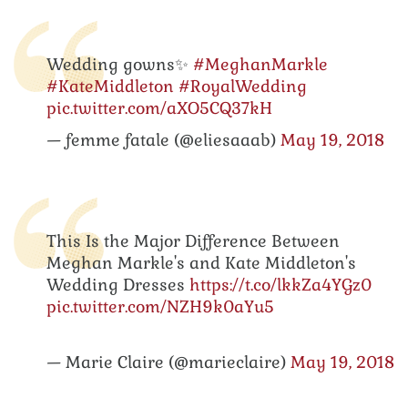
Wedding gowns✨
#MeghanMarkle
#KateMiddleton
#RoyalWedding
pic.twitter.com/aXO5CQ37kH
— femme fatale (@eliesaaab)
May 19, 2018
This Is the Major Difference Between
Meghan Markle's and Kate Middleton's
Wedding Dresses
https://t.co/lkkZa4YGz0
pic.twitter.com/NZH9k0aYu5
— Marie Claire (@marieclaire)
May 19, 2018