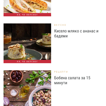
АХ, ЧЕ ВКУСНО!
ВКУСНО
Кисело мляко с ананас и
бадеми
АХ, ЧЕ ВКУСНО!
РЕЦЕПТИ
Бобена салата за 15
минути