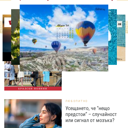
Оферти
СВОБОДНО ВРЕМЕ
Ново бебе в кралското
семейство
КРАЛСКИ НОВИНИ
ЛЮБОПИТНО
Усещането, че “нещо
предстои” – случайност
или сигнал от мозъка?