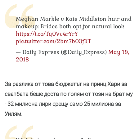
Meghan Markle v Kate Middleton hair and
makeup: Brides both opt for natural look
https://t.co/Tq0Vv4rYrY
pic.twitter.com/2bm7b03fKT
— Daily Express (@Daily_Express)
May 19,
2018
За разлика от това бюджетът на принц Хари за
сватбата беше доста по-голям от този на брат му
- 32 милиона лири срещу само 25 милиона за
Уилям.