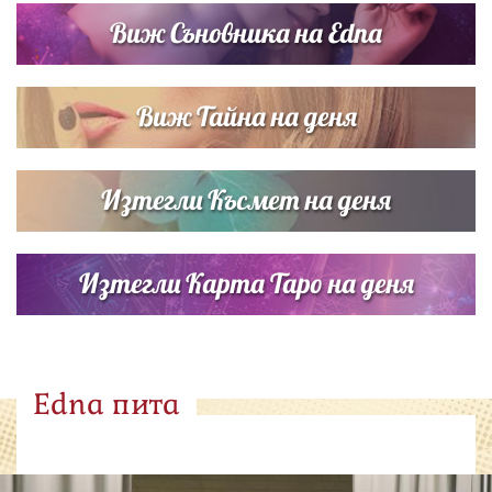
Виж Съновника на Edna
Виж Тайна на деня
Изтегли Късмет на деня
Изтегли Карта Таро на деня
Edna пита