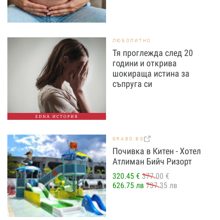
ЛЮБОПИТНО
Тя проглежда след 20
години и открива
шокираща истина за
съпруга си
EDNA ИСТОРИЯ
GRABO.BG
Почивка в Китен - Хотел
Атлиман Бийч Ризорт
320.45 €
377.00 €
626.75 лв
737.35 лв