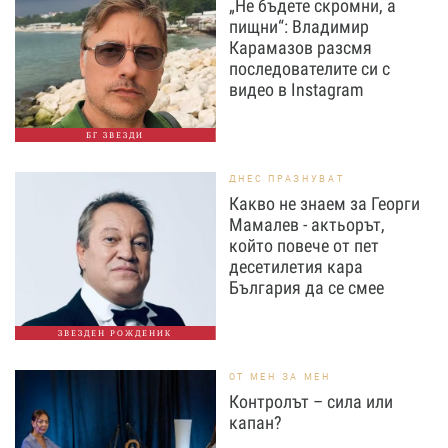
„Не бъдете скромни, а
пищни“: Владимир
Карамазов разсмя
последователите си с
видео в Instagram
БГ ЗВЕЗДИ
ДНЕС ПРАЗНУВАТ
Какво не знаем за Георги
Мамалев - актьорът,
който повече от пет
десетилетия кара
България да се смее
ЗВЕЗДЕН РОЖДЕНИК
ОТ МЕН ЗА МЕН
Контролът – сила или
капан?