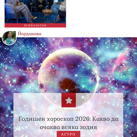
ПСИХОЛОГИЯ
Йорданова
АСТРОЛОГИЯ
Годишен хороскоп 2026: Какво да
очаква всяка зодия
АСТРО