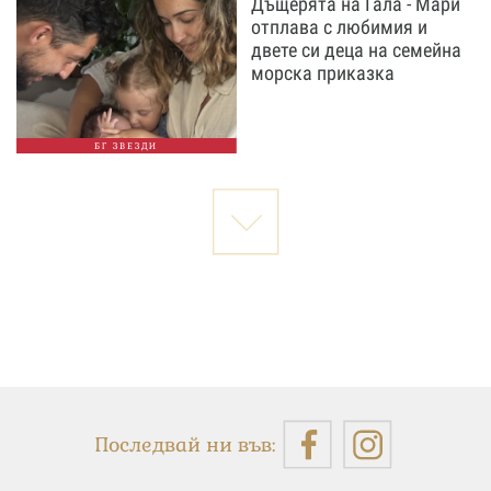
Дъщерята на Гала - Мари
отплава с любимия и
двете си деца на семейна
морска приказка
БГ ЗВЕЗДИ
Последвай ни във: