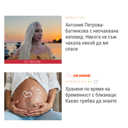
ИЗВЕСТНИ
Антония Петрова-
Батинкова с неочаквана
изповед: Никога не съм
чакала някой да ме
спаси
БГ ЗВЕЗДИ
OHNAMAMA.BG
Хранене по време на
бременност с близнаци:
Какво трябва да знаете