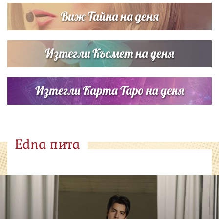
Виж Тайна на деня
Изтегли Късмет на деня
Изтегли Карта Таро на деня
Edna пита