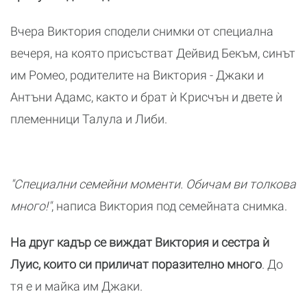
Вчера Виктория сподели снимки от специална
вечеря, на която присъстват Дейвид Бекъм, синът
им Ромео, родителите на Виктория - Джаки и
Антъни Адамс, както и брат ѝ Крисчън и двете ѝ
племенници Талула и Либи.
"Специални семейни моменти. Обичам ви толкова
много!"
, написа Виктория под семейната снимка.
На друг кадър се виждат Виктория и сестра ѝ
Луис, които си приличат поразително много
. До
тя е и майка им Джаки.