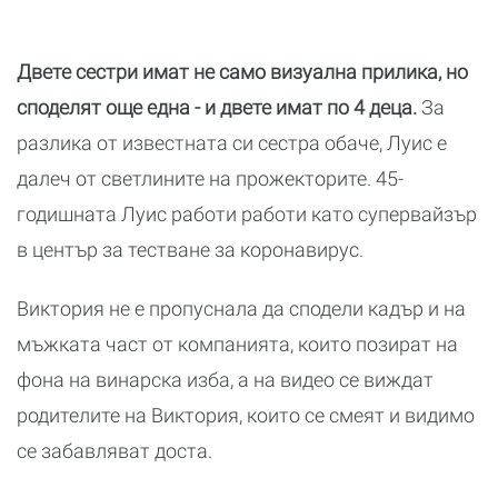
Двете сестри имат не само визуална прилика, но
споделят още една - и двете имат по 4 деца.
За
разлика от известната си сестра обаче, Луис е
далеч от светлините на прожекторите. 45-
годишната Луис работи работи като супервайзър
в център за тестване за коронавирус.
Виктория не е пропуснала да сподели кадър и на
мъжката част от компанията, които позират на
фона на винарска изба, а на видео се виждат
родителите на Виктория, които се смеят и видимо
се забавляват доста.