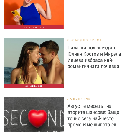
ЛЮБОПИТНО
СВОБОДНО ВРЕМЕ
Палатка под звездите!
Юлиан Костов и Мирела
Илиева избраха най-
романтичната почивка
БГ ЗВЕЗДИ
ЛЮБОПИТНО
Август е месецът на
вторите шансове: Защо
точно сега най-често
променяме живота си