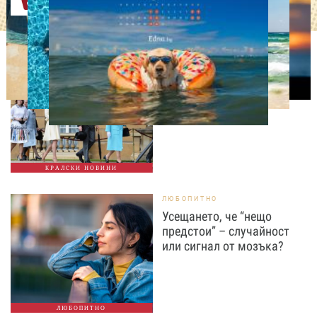
Оферти
СВОБОДНО ВРЕМЕ
Ново бебе в кралското
семейство
КРАЛСКИ НОВИНИ
ЛЮБОПИТНО
Усещането, че “нещо
предстои” – случайност
или сигнал от мозъка?
ЛЮБОПИТНО