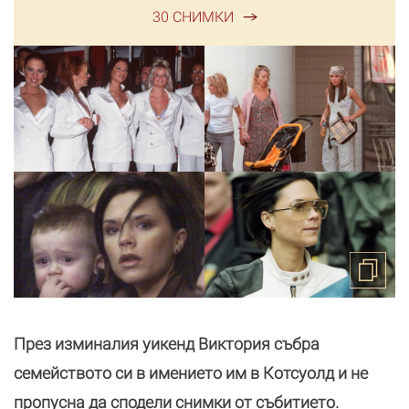
30 СНИМКИ
През изминалия уикенд Виктория събра
семейството си в имението им в Котсуолд и не
пропусна да сподели снимки от събитието.