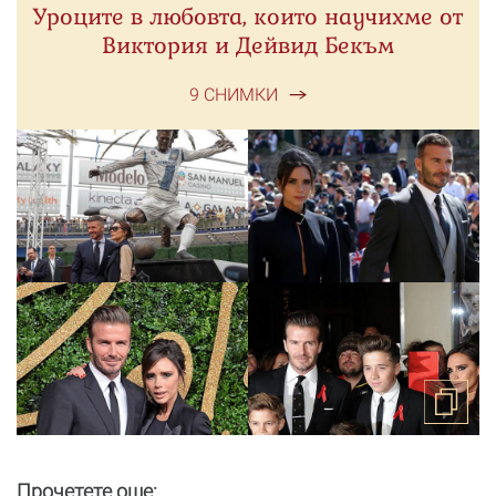
Уроците в любовта, които научихме от
Виктория и Дейвид Бекъм
9 СНИМКИ
Прочетете още: