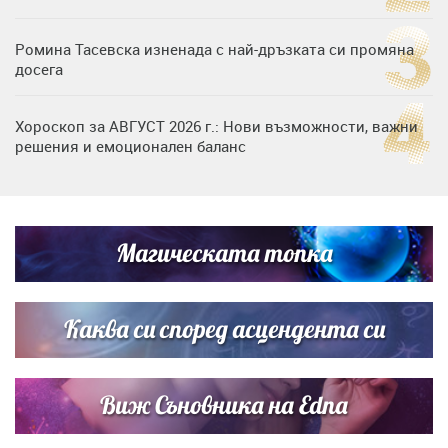
Ромина Тасевска изненада с най-дръзката си промяна
досега
Хороскоп за АВГУСТ 2026 г.: Нови възможности, важни
решения и емоционален баланс
Дъщерята на Гала - Мари отплава с любимия и двете
си деца на семейна морска приказка
Магическата топка
Звездна ваканция в Майорка: Дженифър Анистън,
Кортни Кокс и Джим Къртис заедно на яхта
Каква си според асцендента си
Виж Съновника на Edna