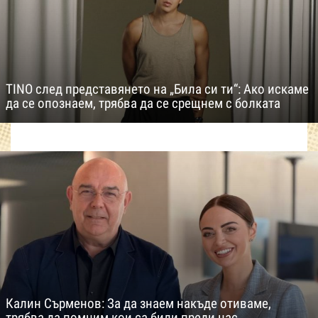
TINO след представянето на „Била си ти“: Ако искаме
да се опознаем, трябва да се срещнем с болката
Калин Сърменов: За да знаем накъде отиваме,
трябва да помним кои са били преди нас