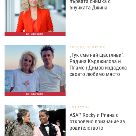
първата снимка с
внучката Джина
БГ ЗВЕЗДИ
СВОБОДНО ВРЕМЕ
„Тук сме най-щастливи“:
Радина Кърджилова и
Пламен Димов издадоха
своето любимо място
БГ ЗВЕЗДИ
ИЗВЕСТНИ
A$AP Rocky и Риана с
откровено признание за
родителството