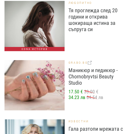
ЛЮБОПИТНО
Тя проглежда след 20
години и открива
шокираща истина за
съпруга си
EDNA ИСТОРИЯ
GRABO.BG
Маникюр и педикюр -
Chornobryvtsi Beauty
Studio
17.50 €
33.00 €
34.23 лв
64.54 лв
ИЗВЕСТНИ
Гала разтопи мрежата с