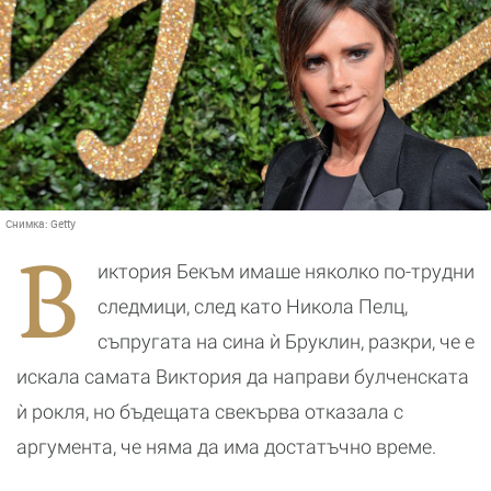
Снимка:
Getty
В
иктория Бекъм имаше няколко по-трудни
следмици, след като Никола Пелц,
съпругата на сина ѝ Бруклин, разкри, че е
искала самата Виктория да направи булченската
ѝ рокля, но бъдещата свекърва отказала с
аргумента, че няма да има достатъчно време.