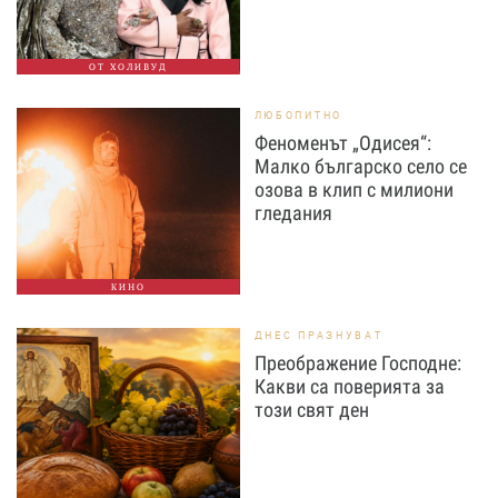
ОТ ХОЛИВУД
ЛЮБОПИТНО
Феноменът „Одисея“:
Малко българско село се
озова в клип с милиони
гледания
КИНО
ДНЕС ПРАЗНУВАТ
Преображение Господне:
Какви са поверията за
този свят ден