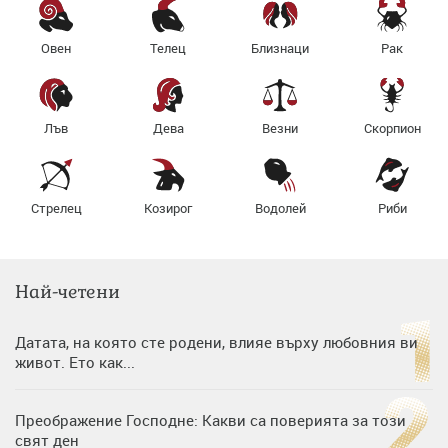
Овен
Телец
Близнаци
Рак
Лъв
Дева
Везни
Скорпион
Стрелец
Козирог
Водолей
Риби
Най-четени
Датата, на която сте родени, влияе върху любовния ви
живот. Ето как...
Преображение Господне: Какви са поверията за този
свят ден