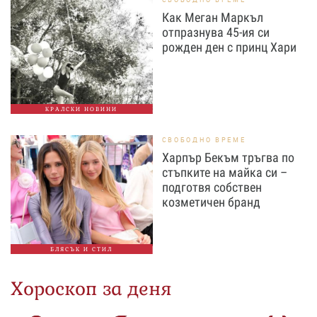
Как Меган Маркъл
отпразнува 45-ия си
рожден ден с принц Хари
КРАЛСКИ НОВИНИ
СВОБОДНО ВРЕМЕ
Харпър Бекъм тръгва по
стъпките на майка си –
подготвя собствен
козметичен бранд
БЛЯСЪК И СТИЛ
Хороскоп за деня