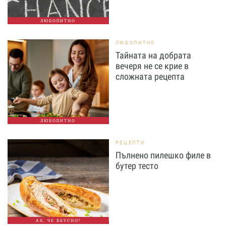
ЛЮБОПИТНО
ЛЮБОПИТНО
Тайната на добрата
вечеря не се крие в
сложната рецепта
ЛЮБОПИТНО
РЕЦЕПТИ
Пълнено пилешко филе в
бутер тесто
АХ, ЧЕ ВКУСНО!