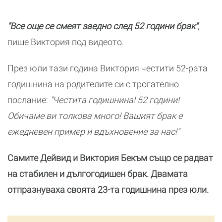
"Все още се смеят заедно след 52 години брак"
,
пише Виктория под видеото.
През юли тази година Виктория честити 52-рата
годишнина на родителите си с трогателно
послание:
"Честита годишнина! 52 години!
Обичаме ви толкова много! Вашият брак е
ежедневен пример и вдъхновение за нас!"
Самите Дейвид и Виктория Бекъм също се радват
на стабилен и дългогодишен брак. Двамата
отпразнуваха своята 23-та годишнина през юли.