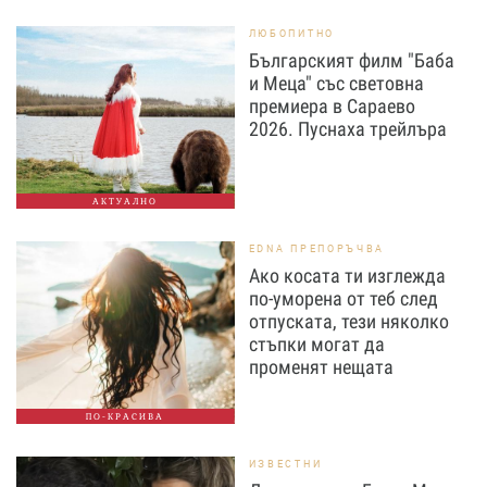
ЛЮБОПИТНО
Българският филм "Баба
и Меца" със световна
премиера в Сараево
2026. Пуснаха трейлъра
АКТУАЛНО
EDNA ПРЕПОРЪЧВА
Ако косата ти изглежда
по-уморена от теб след
отпуската, тези няколко
стъпки могат да
променят нещата
ПО-КРАСИВА
ИЗВЕСТНИ