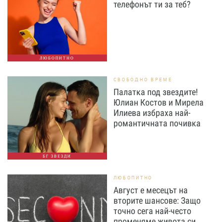
телефонът ти за теб?
ЛЮБОПИТНО
СВОБОДНО ВРЕМЕ
Палатка под звездите!
Юлиан Костов и Мирела
Илиева избраха най-
романтичната почивка
БГ ЗВЕЗДИ
ЛЮБОПИТНО
Август е месецът на
вторите шансове: Защо
точно сега най-често
променяме живота си