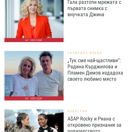
Гала разтопи мрежата с
първата снимка с
внучката Джина
БГ ЗВЕЗДИ
СВОБОДНО ВРЕМЕ
„Тук сме най-щастливи“:
Радина Кърджилова и
Пламен Димов издадоха
своето любимо място
БГ ЗВЕЗДИ
ИЗВЕСТНИ
A$AP Rocky и Риана с
откровено признание за
родителството