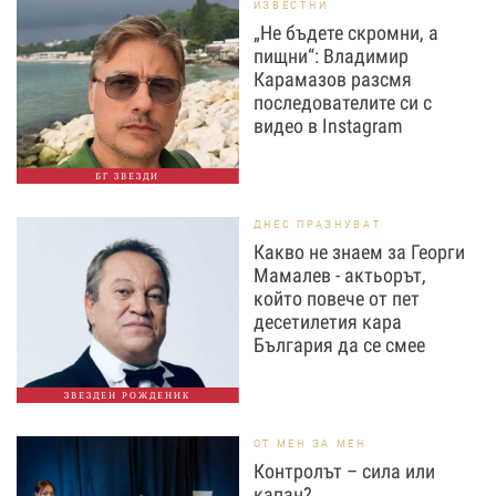
ИЗВЕСТНИ
„Не бъдете скромни, а
пищни“: Владимир
Карамазов разсмя
последователите си с
видео в Instagram
БГ ЗВЕЗДИ
ДНЕС ПРАЗНУВАТ
Какво не знаем за Георги
Мамалев - актьорът,
който повече от пет
десетилетия кара
България да се смее
ЗВЕЗДЕН РОЖДЕНИК
ОТ МЕН ЗА МЕН
Контролът – сила или
капан?