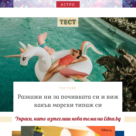
АСТРО
ТЕСТОВЕ
Разкажи ни за почивката си и виж
какъв морски типаж си
Украси, като изтеглиш нова тема на Edna.bg