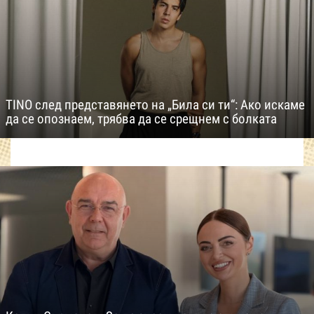
TINO след представянето на „Била си ти“: Ако искаме
да се опознаем, трябва да се срещнем с болката