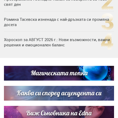
свят ден
Ромина Тасевска изненада с най-дръзката си промяна
досега
Хороскоп за АВГУСТ 2026 г.: Нови възможности, важни
решения и емоционален баланс
Дъщерята на Гала - Мари отплава с любимия и двете
си деца на семейна морска приказка
Магическата топка
Звездна ваканция в Майорка: Дженифър Анистън,
Кортни Кокс и Джим Къртис заедно на яхта
Каква си според асцендента си
Виж Съновника на Edna