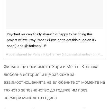
Psyched we can finally share! So happy to be doing this
project w/ #MurrayFraser 💏 (we gotta get this dude on IG
asap!) and @lifetimetv! 🎉
A post shared by
Parisa Fitz-Henley
(@parisafitzhenley) on
Feb 5, 2018 at 12:32pm PST
Филмът ще носи името "Хари и Мегън: Кралска
любовна история" и ще разкаже за
взаимоотношенията на влюбените от момента на
тяхното запознанство до годежа им през
ноември миналата година.