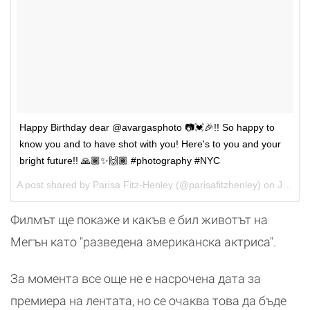
Happy Birthday dear @avargasphoto 📷💓🎉!! So happy to
know you and to have shot with you! Here's to you and your
bright future!! 🙏🏾✨🙌🏾 #photography #NYC
A post shared by
Parisa Fitz-Henley
(@parisafitzhenley) on
Jun 26, 2017 at 9:02pm PDT
Филмът ще покаже и какъв е бил животът на
Мегън като "разведена американска актриса".
За момента все още не е насрочена дата за
премиера на лентата, но се очаква това да бъде