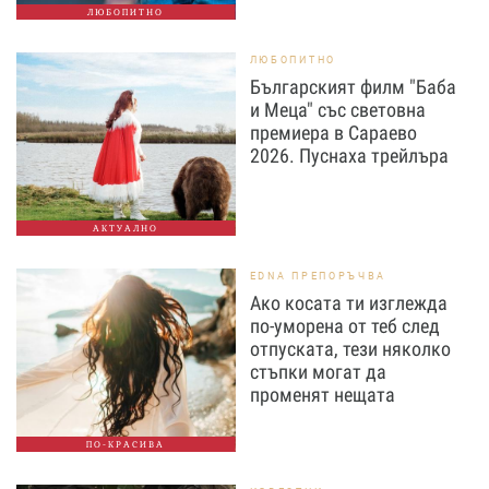
ЛЮБОПИТНО
ЛЮБОПИТНО
Българският филм "Баба
и Меца" със световна
премиера в Сараево
2026. Пуснаха трейлъра
АКТУАЛНО
EDNA ПРЕПОРЪЧВА
Ако косата ти изглежда
по-уморена от теб след
отпуската, тези няколко
стъпки могат да
променят нещата
ПО-КРАСИВА