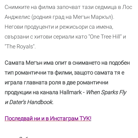
Снимките на филма започват тази седмица в Лос
Анджелис (родния град на Мегън Маркъл).
Негови продуценти и режисьори са имена,
свързани с хитови сериали като "One Tree Hill" и
"The Royals".
Самата Мегън има опит в снимането на подобен
тип романтични тв филми, защото самата тя е
играла главната роля в две романтични
продукции на канала Hallmark -
When Sparks Fly
и Dater's Handbook.
Последвай ни и в Инстаграм ТУК
!