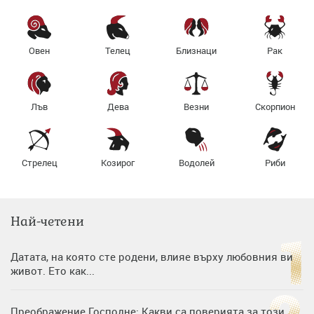
Овен
Телец
Близнаци
Рак
Лъв
Дева
Везни
Скорпион
Стрелец
Козирог
Водолей
Риби
Най-четени
Датата, на която сте родени, влияе върху любовния ви
живот. Ето как...
Преображение Господне: Какви са поверията за този