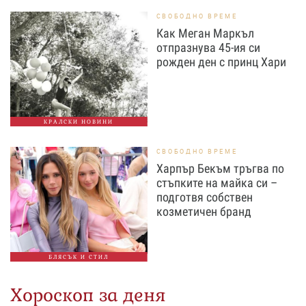
СВОБОДНО ВРЕМЕ
Как Меган Маркъл
отпразнува 45-ия си
рожден ден с принц Хари
КРАЛСКИ НОВИНИ
СВОБОДНО ВРЕМЕ
Харпър Бекъм тръгва по
стъпките на майка си –
подготвя собствен
козметичен бранд
БЛЯСЪК И СТИЛ
Хороскоп за деня