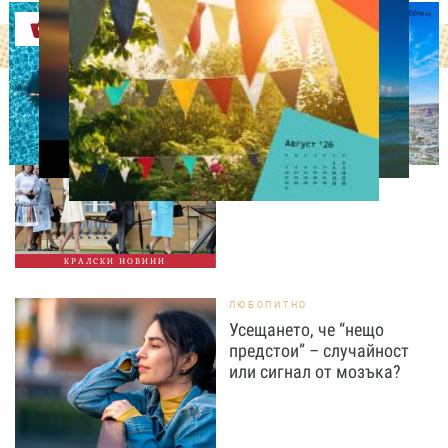
Оферти
СВОБОДНО ВРЕМЕ
Ново бебе в кралското
семейство
КРАЛСКИ НОВИНИ
ЛЮБОПИТНО
Усещането, че “нещо
предстои” – случайност
или сигнал от мозъка?