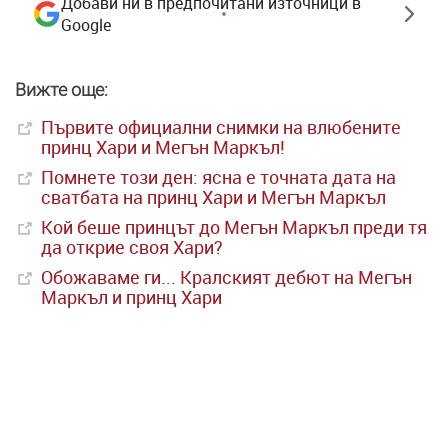
Добави ни в предпочитани източници в
Google
Вижте още:
Първите официални снимки на влюбените
принц Хари и Мегън Маркъл!
Помнете този ден: ясна е точната дата на
сватбата на принц Хари и Мегън Маркъл
Кой беше принцът до Мегън Маркъл преди тя
да открие своя Хари?
Обожаваме ги... Кралският дебют на Мегън
Маркъл и принц Хари