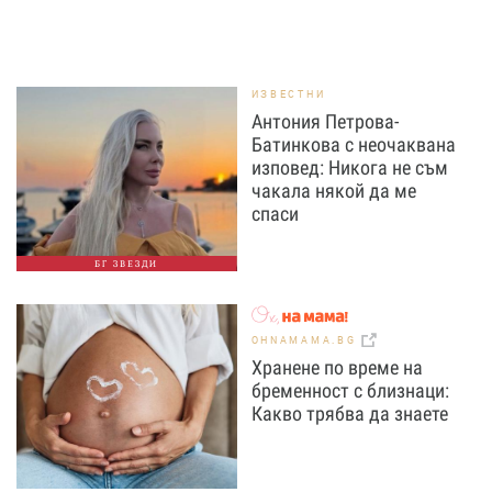
ИЗВЕСТНИ
Антония Петрова-
Батинкова с неочаквана
изповед: Никога не съм
чакала някой да ме
спаси
БГ ЗВЕЗДИ
OHNAMAMA.BG
Хранене по време на
бременност с близнаци:
Какво трябва да знаете