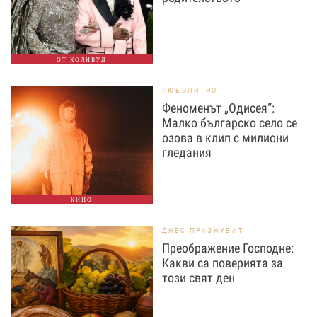
ОТ ХОЛИВУД
ЛЮБОПИТНО
Феноменът „Одисея“:
Малко българско село се
озова в клип с милиони
гледания
КИНО
ДНЕС ПРАЗНУВАТ
Преображение Господне:
Какви са поверията за
този свят ден