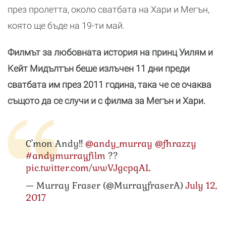
през пролетта, около сватбата на Хари и Мегън,
която ще бъде на 19-ти май.
Филмът за любовната история на принц Уилям и
Кейт Мидълтън беше излъчен 11 дни преди
сватбата им през 2011 година, така че се очаква
същото да се случи и с филма за Мегън и Хари.
C'mon Andy!!
@andy_murray
@fhrazzy
#andymurrayfilm
??
pic.twitter.com/wwVJgcpqAL
— Murray Fraser (@MurrayfraserA)
July 12,
2017