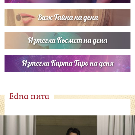
Виж Тайна на деня
Изтегли Късмет на деня
Изтегли Карта Таро на деня
Edna пита