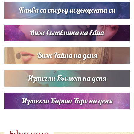
сватбата на Роналдо
Каква си според асцендента си
Виж Съновника на Edna
Виж Тайна на деня
Изтегли Късмет на деня
Изтегли Карта Таро на деня
Edna пита