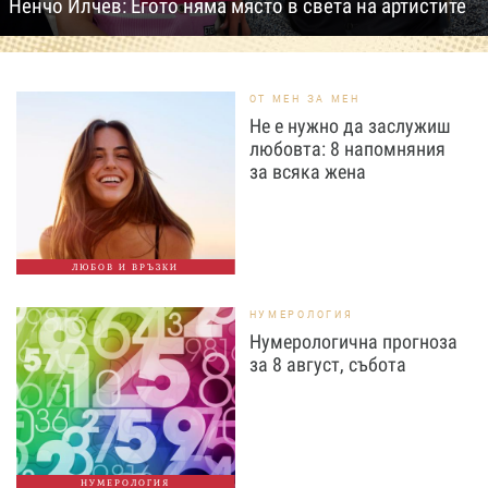
Ненчо Илчев: Егото няма място в света на артистите
ОТ МЕН ЗА МЕН
Не е нужно да заслужиш
любовта: 8 напомняния
за всяка жена
ЛЮБОВ И ВРЪЗКИ
НУМЕРОЛОГИЯ
Нумерологична прогноза
за 8 август, събота
НУМЕРОЛОГИЯ