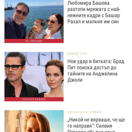
Любомира Башева
разтопи мрежата с най-
нежните кадри с Башар
Рахал и малкия им син
БГ ЗВЕЗДИ
ИЗВЕСТНИ
Нов удар в битката: Брад
Пит поиска достъп до
тайните на Анджелина
Джоли
ЕКСКЛУЗИВНО
СВОБОДНО ВРЕМЕ
„Никой не вярваше, че ще
го направя“: Силвия
Петкова сбъдна една