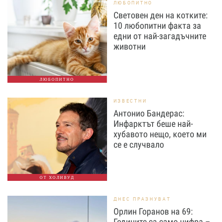
ЛЮБОПИТНО
Световен ден на котките:
10 любопитни факта за
едни от най-загадъчните
животни
ЛЮБОПИТНО
ИЗВЕСТНИ
Антонио Бандерас:
Инфарктът беше най-
хубавото нещо, което ми
се е случвало
ОТ ХОЛИВУД
ДНЕС ПРАЗНУВАТ
Орлин Горанов на 69:
Годините са само цифра –