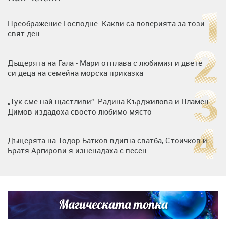
Преображение Господне: Какви са поверията за този
свят ден
Дъщерята на Гала - Мари отплава с любимия и двете
си деца на семейна морска приказка
„Тук сме най-щастливи“: Радина Кърджилова и Пламен
Димов издадоха своето любимо място
Дъщерята на Тодор Батков вдигна сватба, Стоичков и
Братя Аргирови я изненадаха с песен
Дневен хороскоп за 6 август, четвъртък
Магическата топка
Списъкът е ясен: Джей Ло и Риана във ВИП гостите на