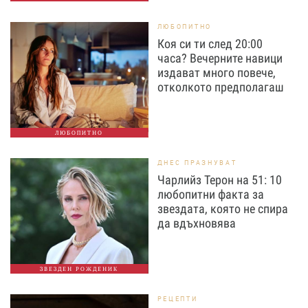
ЛЮБОПИТНО
Коя си ти след 20:00
часа? Вечерните навици
издават много повече,
отколкото предполагаш
ЛЮБОПИТНО
ДНЕС ПРАЗНУВАТ
Чарлийз Терон на 51: 10
любопитни факта за
звездата, която не спира
да вдъхновява
ЗВЕЗДЕН РОЖДЕНИК
РЕЦЕПТИ