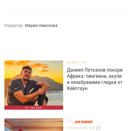
Редактор:
Мария Николова
ИЗВЕСТНИ
Даниел Петканов покори
Африка: пингвини, акули
и незабравими гледки от
Кейптаун
БГ ЗВЕЗДИ
OHNAMAMA.BG