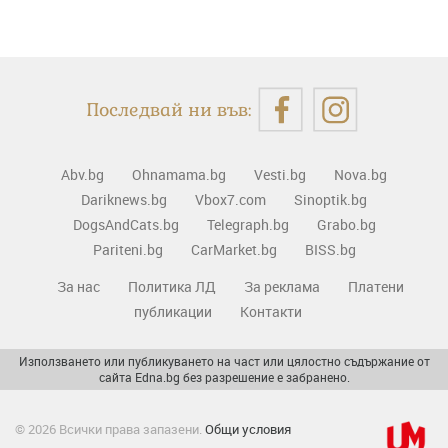
Последвай ни във:
Abv.bg
Ohnamama.bg
Vesti.bg
Nova.bg
Dariknews.bg
Vbox7.com
Sinoptik.bg
DogsAndCats.bg
Telegraph.bg
Grabo.bg
Pariteni.bg
CarMarket.bg
BISS.bg
За нас
Политика ЛД
За реклама
Платени
публикации
Контакти
Използването или публикуването на част или цялостно съдържание от
сайта Edna.bg без разрешение е забранено.
© 2026 Всички права запазени.
Общи условия