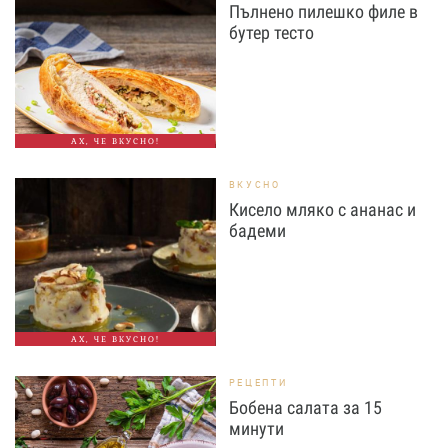
Пълнено пилешко филе в
бутер тесто
АХ, ЧЕ ВКУСНО!
ВКУСНО
Кисело мляко с ананас и
бадеми
АХ, ЧЕ ВКУСНО!
РЕЦЕПТИ
Бобена салата за 15
минути