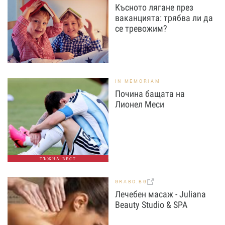
Късното лягане през
ваканцията: трябва ли да
се тревожим?
IN MEMORIAM
Почина бащата на
Лионел Меси
ТЪЖНА ВЕСТ
GRABO.BG
Лечебен масаж - Juliana
Beauty Studio & SPA