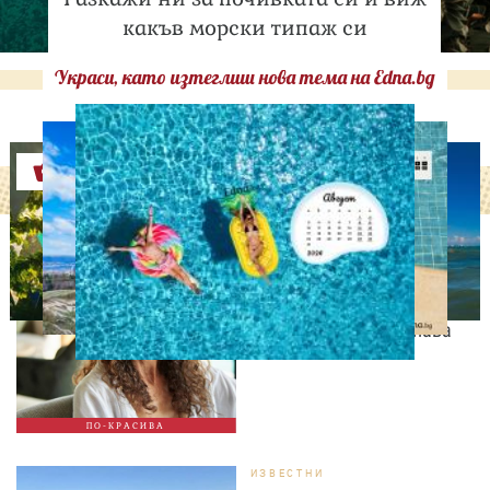
какъв морски типаж си
Украси, като изтеглиш нова тема на Edna.bg
Оферти
СВОБОДНО ВРЕМЕ
9 неща, които състаряват
жената след 35 години –
без дори да ги осъзнава
ПО-КРАСИВА
ИЗВЕСТНИ