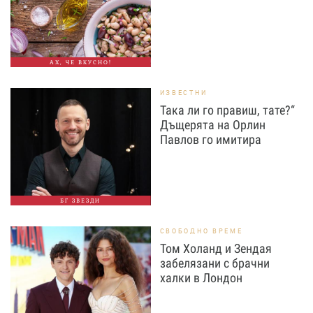
АХ, ЧЕ ВКУСНО!
ИЗВЕСТНИ
Така ли го правиш, тате?“
Дъщерята на Орлин
Павлов го имитира
БГ ЗВЕЗДИ
СВОБОДНО ВРЕМЕ
Том Холанд и Зендая
забелязани с брачни
халки в Лондон