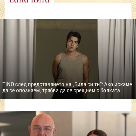
TINO след представянето на „Била си ти“: Ако искаме
да се опознаем, трябва да се срещнем с болката