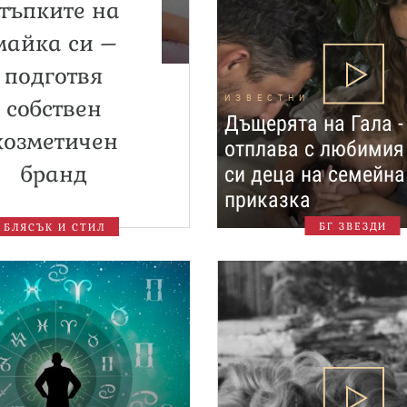
стъпките на
майка си –
подготвя
ИЗВЕСТНИ
собствен
Дъщерята на Гала 
козметичен
отплава с любимия 
бранд
си деца на семейн
приказка
БГ ЗВЕЗДИ
БЛЯСЪК И СТИЛ