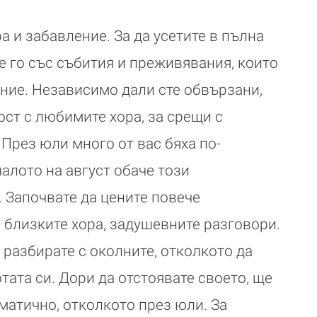
ра и забавление. За да усетите в пълна
е го със събития и преживявания, които
ние. Независимо дали сте обвързани,
зост с любимите хора, за срещи с
 През юли много от вас бяха по-
алото на август обаче този
 Започвате да цените повече
 близките хора, задушевните разговори.
 разбирате с околните, отколкото да
тата си. Дори да отстоявате своето, ще
матично, отколкото през юли. За