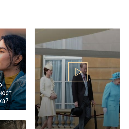
о
ност
ка?