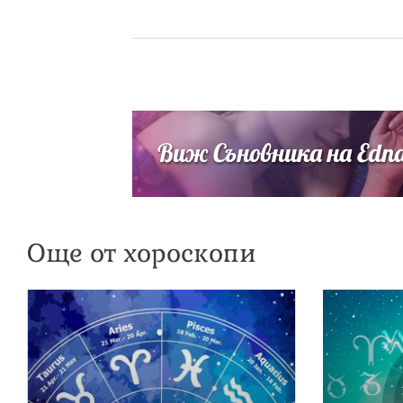
Виж Съновника на Edn
Още от хороскопи