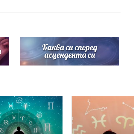
Каква си според
a
асцендента си