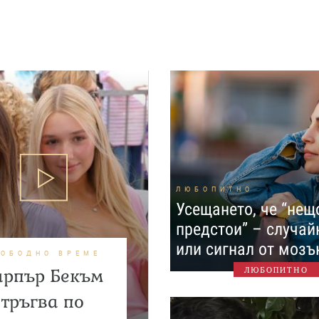
ЛЮБОПИТНО
Усещането, че “нещ
предстои” – случай
или сигнал от мозъ
ВОБОДНО ВРЕМЕ
арпър Бекъм
ЛЮБОПИТНО
тръгва по