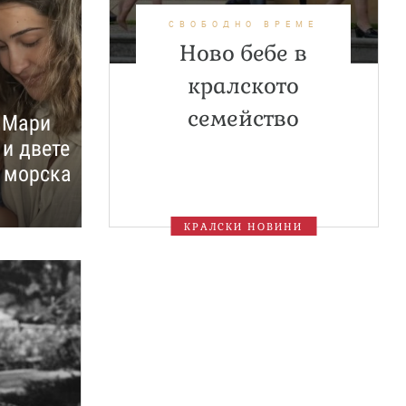
СВОБОДНО ВРЕМЕ
Ново бебе в
кралското
семейство
- Мари
и двете
а морска
КРАЛСКИ НОВИНИ