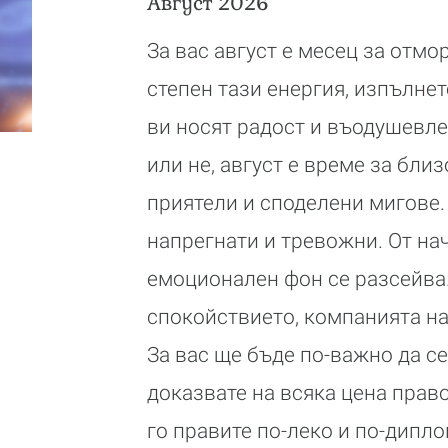
Август 2026
За вас август е месец за отмо
степен тази енергия, изпълнет
ви носят радост и въодушевле
или не, август е време за бли
приятели и споделени мигове.
напрегнати и тревожни. От нач
емоционален фон се разсейва.
спокойствието, компанията на
За вас ще бъде по-важно да се
доказвате на всяка цена право
го правите по-леко и по-дипло