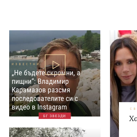
ИЗВЕСТНИ
„Не бъдете скромни, а
пищни“: Владимир
Карамазов разсмя
последователите си с
видео в Instagram
С
БГ ЗВЕЗДИ
Х