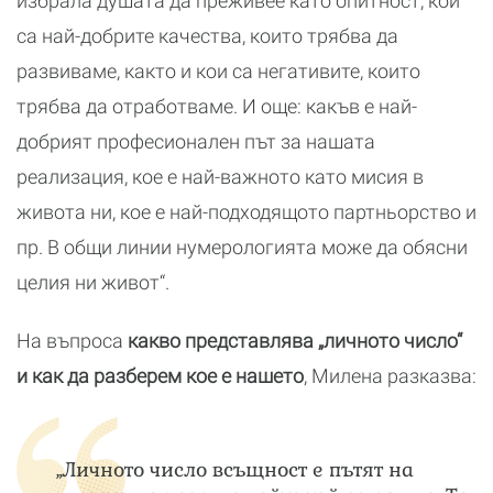
избрала душата да преживее като опитност, кои
са най-добрите качества, които трябва да
развиваме, както и кои са негативите, които
трябва да отработваме. И още: какъв е най-
добрият професионален път за нашата
реализация, кое е най-важното като мисия в
живота ни, кое е най-подходящото партньорство и
пр. В общи линии нумерологията може да обясни
целия ни живот“.
На въпроса
какво представлява „личното число“
и как да разберем кое е нашето
, Милена разказва:
„Личното число всъщност е пътят на