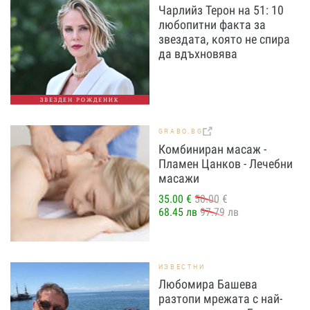
Чарлийз Терон на 51: 10
любопитни факта за
звездата, която не спира
да вдъхновява
ЗВЕЗДЕН РОЖДЕНИК
GRABO.BG
Комбиниран масаж -
Пламен Цанков - Лечебни
масажи
35.00 €
50.00 €
68.45 лв
97.79 лв
ИЗВЕСТНИ
Любомира Башева
разтопи мрежата с най-