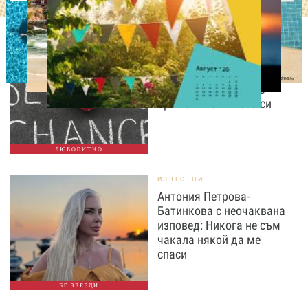
ЛЮБОПИТНО
Август е месецът на
вторите шансове: Защо
точно сега най-често
променяме живота си
ЛЮБОПИТНО
ИЗВЕСТНИ
Антония Петрова-
Батинкова с неочаквана
изповед: Никога не съм
чакала някой да ме
спаси
БГ ЗВЕЗДИ