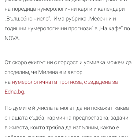
на поредица нумерологични карти и календари
,,Вълшебно число“. Има рубрика „Месечни и
годишни нумерологични прогнози“ в „На кафе“ по
NOVA.
От скоро екипът ни с гордост и усмивка можем да
споделим, че Милена е и автор
на
нумерологичната прогноза, създадена за
Edna.bg.
По думите й „числата могат да ни покажат каква
е нашата съдба, кармична предпоставка, задачи
в живота, които трябва да изпълним, какво е