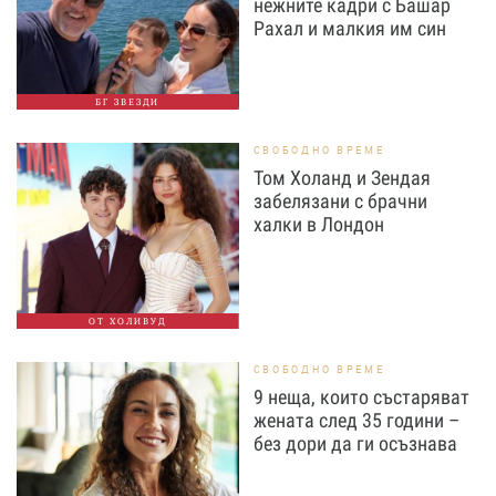
нежните кадри с Башар
Рахал и малкия им син
БГ ЗВЕЗДИ
СВОБОДНО ВРЕМЕ
Том Холанд и Зендая
забелязани с брачни
халки в Лондон
ОТ ХОЛИВУД
СВОБОДНО ВРЕМЕ
9 неща, които състаряват
жената след 35 години –
без дори да ги осъзнава