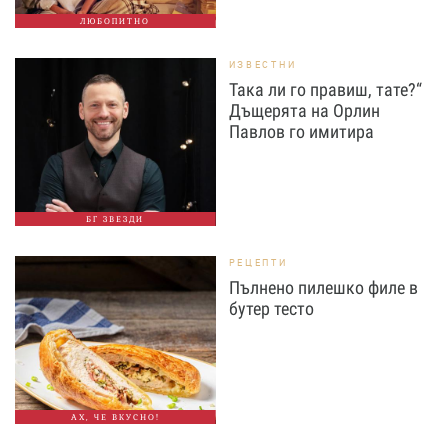
ЛЮБОПИТНО
ИЗВЕСТНИ
Така ли го правиш, тате?“
Дъщерята на Орлин
Павлов го имитира
БГ ЗВЕЗДИ
РЕЦЕПТИ
Пълнено пилешко филе в
бутер тесто
АХ, ЧЕ ВКУСНО!