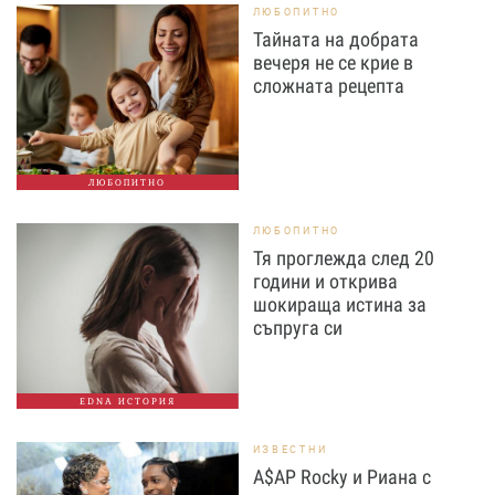
ЛЮБОПИТНО
Тайната на добрата
вечеря не се крие в
сложната рецепта
ЛЮБОПИТНО
ЛЮБОПИТНО
Тя проглежда след 20
години и открива
шокираща истина за
съпруга си
EDNA ИСТОРИЯ
ИЗВЕСТНИ
A$AP Rocky и Риана с