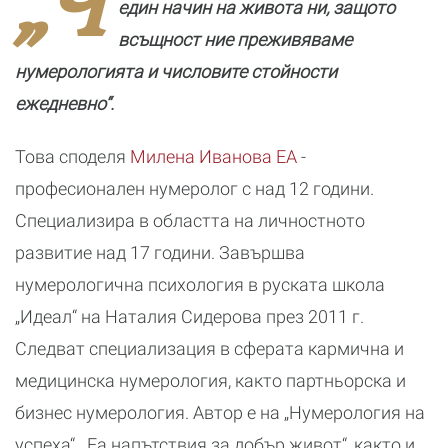
„Ч
болката
били преди нас
един начин на живота ни, защото
всъщност ние преживяваме
нумерологията и числовите стойности
ежедневно“.
Това споделя
Милена Иванова ЕA
-
професионален нумеролог с над 12 години.
Специализира в областта на личностното
развитие над 17 години. Завършва
нумерологична психология в руската школа
„Идеал“ на Наталия Сидерова през 2011 г.
Следват специализация в сферата кармична и
медицинска нумерология, както партньорска и
бизнес нумерология. Автор е на „Нумерология на
успеха“, „Еа напътствия за добър живот“, както и