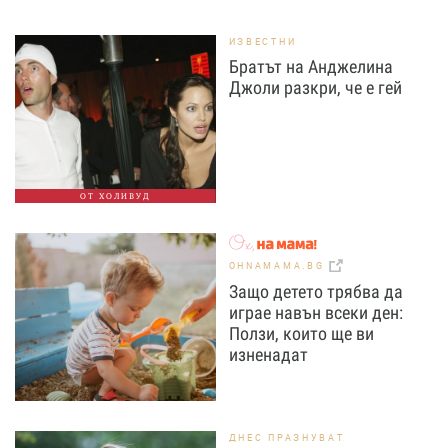
ИЗВЕСТНИ
Братът на Анджелина
Джоли разкри, че е гей
ОТ ХОЛИВУД
OHNAMAMA.BG
Защо детето трябва да
играе навън всеки ден:
Ползи, които ще ви
изненадат
ДНЕС ПРАЗНУВАТ