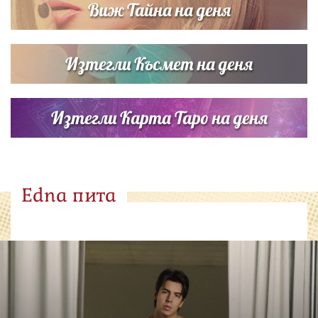
Виж Тайна на деня
Изтегли Късмет на деня
Изтегли Карта Таро на деня
Edna пита