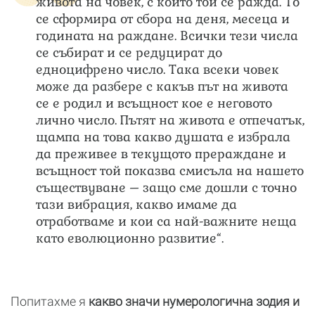
живота на човек, с който той се ражда. То
се сформира от сбора на деня, месеца и
годината на раждане. Всички тези числа
се събират и се редуцират до
едноцифрено число. Така всеки човек
може да разбере с какъв път на живота
се е родил и всъщност кое е неговото
лично число. Пътят на живота е отпечатък,
щампа на това какво душата е избрала
да преживее в текущото прераждане и
всъщност той показва смисъла на нашето
съществуване – защо сме дошли с точно
тази вибрация, какво имаме да
отработваме и кои са най-важните неща
като еволюционно развитие“.
Попитахме я
какво значи нумерологична зодия и