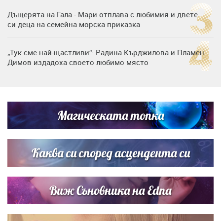
Дъщерята на Гала - Мари отплава с любимия и двете
си деца на семейна морска приказка
„Тук сме най-щастливи“: Радина Кърджилова и Пламен
Димов издадоха своето любимо място
Дъщерята на Тодор Батков вдигна сватба, Стоичков и
Братя Аргирови я изненадаха с песен
Магическата топка
Дневен хороскоп за 6 август, четвъртък
Каква си според асцендента си
Виж Съновника на Edna