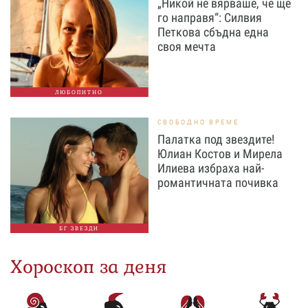
„Никой не вярваше, че ще
го направя“: Силвия
Петкова сбъдна една
своя мечта
ЛЮБОПИТНО
СВОБОДНО ВРЕМЕ
Палатка под звездите!
Юлиан Костов и Мирела
Илиева избраха най-
романтичната почивка
БГ ЗВЕЗДИ
Хороскоп за деня