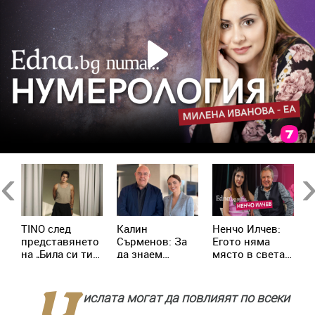
Previous
Ne
,
TINO след
Калин
Ненчо Илчев:
Х
представянето
Сърменов: За
Егото няма
Д
за
на „Била си ти“:
да знаем
място в света
М
Ако искаме да
накъде
на артистите
р
се опознаем,
отиваме,
р
трябва да се
трябва да
п
ислата могат да повлияят по всеки
срещнем с
помним кои са