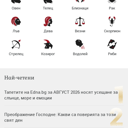
Овен
Телец
Близнаци
Рак
Лъв
Дева
Везни
Скорпион
Стрелец
Козирог
Водолей
Риби
Най-четени
Тапетите на Edna.bg за АВГУСТ 2026 носят усещане за
слънце, море и емоции
Преображение Господне: Какви са поверията за този
свят ден