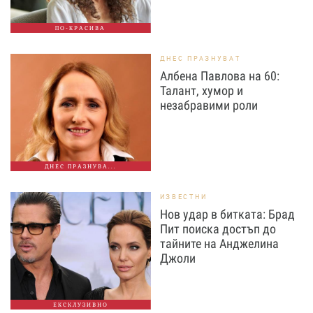
ПО-КРАСИВА
ДНЕС ПРАЗНУВАТ
Албена Павлова на 60:
Талант, хумор и
незабравими роли
ДНЕС ПРАЗНУВА...
ИЗВЕСТНИ
Нов удар в битката: Брад
Пит поиска достъп до
тайните на Анджелина
Джоли
ЕКСКЛУЗИВНО