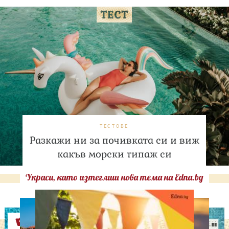
ТЕСТОВЕ
Разкажи ни за почивката си и виж
какъв морски типаж си
Украси, като изтеглиш нова тема на Edna.bg
Оферти