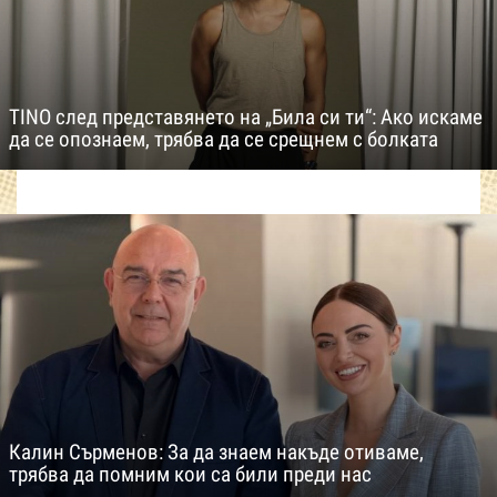
TINO след представянето на „Била си ти“: Ако искаме
да се опознаем, трябва да се срещнем с болката
Калин Сърменов: За да знаем накъде отиваме,
трябва да помним кои са били преди нас