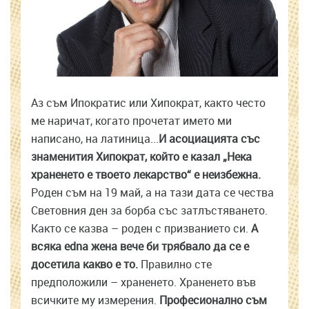
Аз съм Ипократис или Хипократ, както често
ме наричат, когато прочетат името ми
написано, на латиница...
И асоциацията със
знаменития Хипократ, който е казал „Нека
храненето е твоето лекарство“ е неизбежна.
Роден съм на 19 май, а на тази дата се чества
Световния ден за борба със затлъстяването.
Както се казва – роден с призванието си.
А
всяка edna жена вече би трябвало да се е
досетила какво е то.
Правилно сте
предположили – храненето. Храненето във
всичките му измерения.
Професионално съм