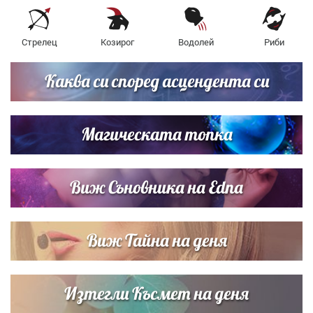
Стрелец
Козирог
Водолей
Риби
Каква си според асцендента си
Магическата топка
Виж Съновника на Edna
Виж Тайна на деня
Изтегли Късмет на деня