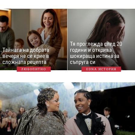
Тя проглежда след 20
Тайната на добрата
години и открива
вечеря не се крие в
шокираща истина за
сложната рецепта
съпруга си
ЛЮБОПИТНО
EDNA ИСТОРИЯ