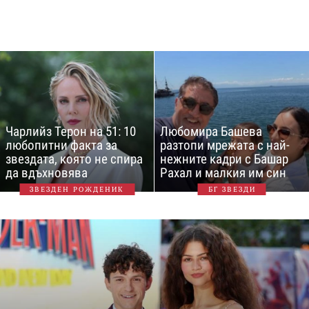
Чарлийз Терон на 51: 10
Любомира Башева
любопитни факта за
разтопи мрежата с най-
звездата, която не спира
нежните кадри с Башар
да вдъхновява
Рахал и малкия им син
ЗВЕЗДЕН РОЖДЕНИК
БГ ЗВЕЗДИ