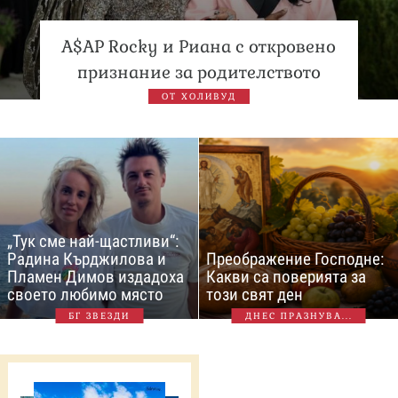
A$AP Rocky и Риана с откровено
признание за родителството
ОТ ХОЛИВУД
„Тук сме най-щастливи“:
Радина Кърджилова и
Преображение Господне:
Пламен Димов издадоха
Какви са поверията за
своето любимо място
този свят ден
БГ ЗВЕЗДИ
ДНЕС ПРАЗНУВА...