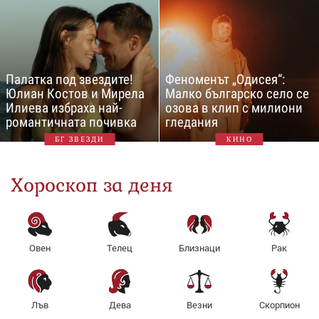
Палатка под звездите!
Феноменът „Одисея“:
Юлиан Костов и Мирела
Малко българско село се
Илиева избраха най-
озова в клип с милиони
романтичната почивка
гледания
БГ ЗВЕЗДИ
КИНО
Хороскоп за деня
Овен
Телец
Близнаци
Рак
Лъв
Дева
Везни
Скорпион