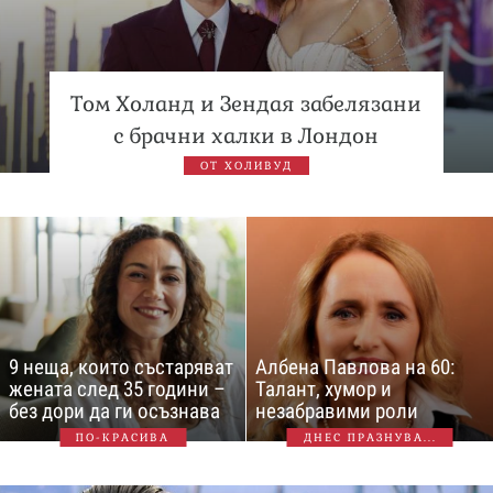
Том Холанд и Зендая забелязани
с брачни халки в Лондон
ОТ ХОЛИВУД
9 неща, които състаряват
Албена Павлова на 60:
жената след 35 години –
Талант, хумор и
без дори да ги осъзнава
незабравими роли
ПО-КРАСИВА
ДНЕС ПРАЗНУВА...