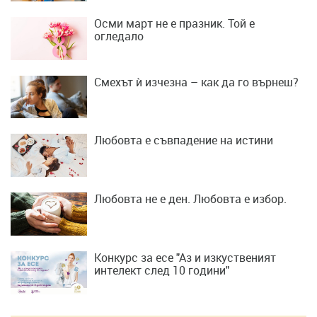
Осми март не е празник. Той е
огледало
Смехът ѝ изчезна – как да го върнеш?
Любовта е съвпадение на истини
Любовта не е ден. Любовта е избор.
Конкурс за есе "Аз и изкуственият
интелект след 10 години"