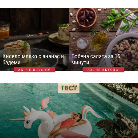
Кисело мляко с ананас и
Бобена салата за 15
бадеми
минути
АХ, ЧЕ ВКУСНО!
АХ, ЧЕ ВКУСНО!