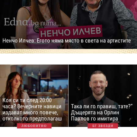
Ненчо Илчев: Егото няма място в света на артистите
Коя си ти след 20:00
часа? Вечерните навици
Така ли го правиш, тате?“
издават много повече,
Дъщерята на Орлин
отколкото предполагаш
Павлов го имитира
ЛЮБОПИТНО
БГ ЗВЕЗДИ