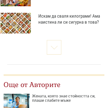
Искам да сваля килограми! Ама
наистина ли си сигурна в това?
Още от Авторите
Жената, която знае стойността си,
плаши слабите мъже