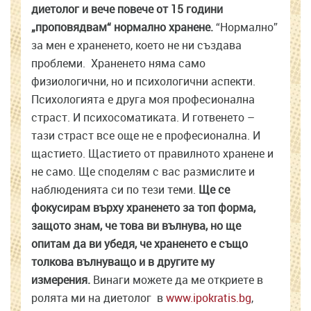
диетолог и вече повече от 15 години
„проповядвам“ нормално хранене.
“Нормално”
за мен е храненето, което не ни създава
проблеми. Храненето няма само
физиологични, но и психологични аспекти.
Психологията е друга моя професионална
страст. И психосоматиката. И готвенето –
тази страст все още не е професионална. И
щастието. Щастието от правилното хранене и
не само. Ще споделям с вас размислите и
наблюденията си по тези теми.
Ще се
фокусирам върху храненето за топ форма,
защото знам, че това ви вълнува, но ще
опитам да ви убедя, че храненето е също
толкова вълнуващо и в другите му
измерения.
Винаги можете да ме откриете в
ролята ми на диетолог в
www.ipokratis.bg
,