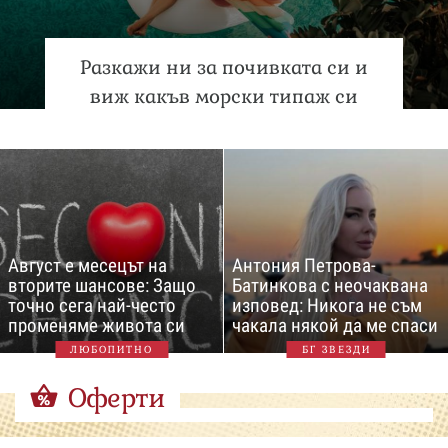
Разкажи ни за почивката си и
виж какъв морски типаж си
Август е месецът на
Антония Петрова-
вторите шансове: Защо
Батинкова с неочаквана
точно сега най-често
изповед: Никога не съм
променяме живота си
чакала някой да ме спаси
ЛЮБОПИТНО
БГ ЗВЕЗДИ
Оферти