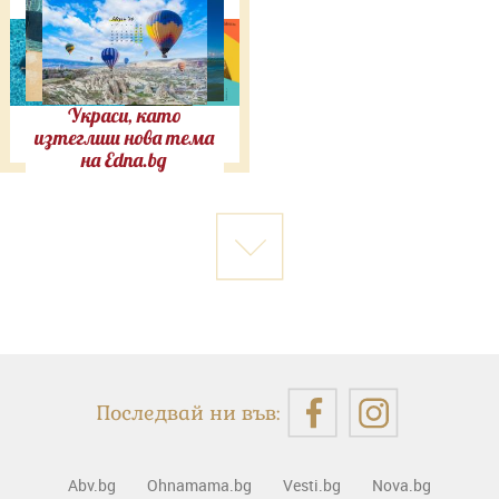
Украси, като
изтеглиш нова тема
на Edna.bg
Последвай ни във:
Abv.bg
Ohnamama.bg
Vesti.bg
Nova.bg