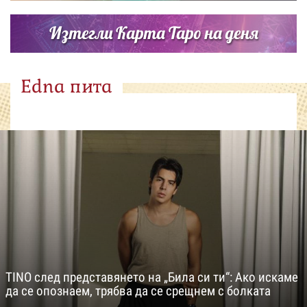
Изтегли Карта Таро на деня
Edna пита
TINO след представянето на „Била си ти“: Ако искаме
да се опознаем, трябва да се срещнем с болката