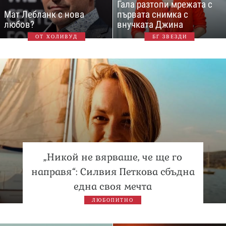
Гала разтопи мрежата с
Мат Лебланк с нова
първата снимка с
любов?
внучката Джина
ОТ ХОЛИВУД
БГ ЗВЕЗДИ
„Никой не вярваше, че ще го
направя“: Силвия Петкова сбъдна
една своя мечта
ЛЮБОПИТНО