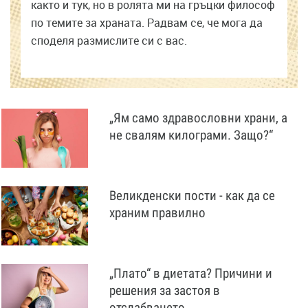
както и тук, но в ролята ми на гръцки философ
по темите за храната. Радвам се, че мога да
споделя размислите си с вас.
„Ям само здравословни храни, а
не свалям килограми. Защо?“
Великденски пости - как да се
храним правилно
„Плато“ в диетата? Причини и
решения за застоя в
отслабването