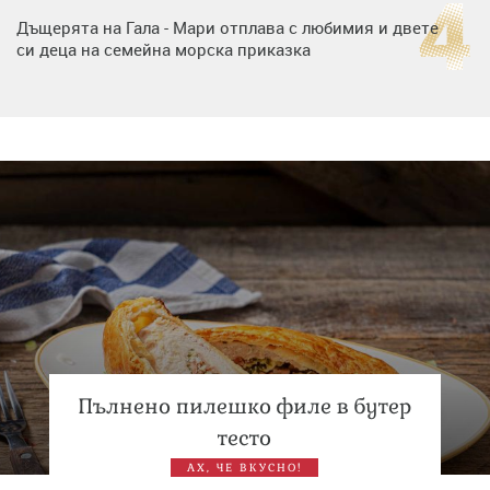
Дъщерята на Гала - Мари отплава с любимия и двете
си деца на семейна морска приказка
„Тук сме най-щастливи“: Радина Кърджилова и Пламен
Димов издадоха своето любимо място
Дъщерята на Тодор Батков вдигна сватба, Стоичков и
Братя Аргирови я изненадаха с песен
Пълнено пилешко филе в бутер
тесто
АХ, ЧЕ ВКУСНО!