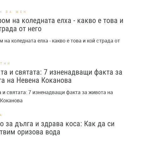
Н ЗА МЕН
ом на коледнaта елха - какво е това и
трада от него
 на коледнaта елха - какво е това и кой страда от
СТНИ
та и святата: 7 изненадващи факта за
а на Невена Коканова
 и святата: 7 изненадващи факта за живота на
 Коканова
А
о за дълга и здрава коса: Как да си
твим оризова вода