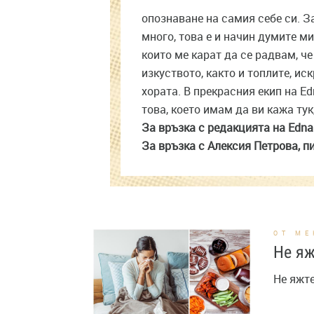
опознаване на самия себе си. За
много, това е и начин думите ми
които ме карат да се радвам, че
изкуството, както и топлите, и
хората. В прекрасния екип на Ed
това, което имам да ви кажа тук
За връзка с редакцията на Edna
За връзка с Алексия Петрова, п
ОТ МЕ
Не яж
Не яжте