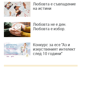
Любовта е съвпадение
на истини
Любовта не е ден.
Любовта е избор.
Конкурс за есе "Аз и
изкуственият интелект
след 10 години"