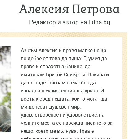
Алексия Петрова
Редактор и автор на Edna.bg
Аз съм Алексия и правя малко неща
по-добре от това да пиша. Е, умея да
правя и страхотна баница, да
имитирам Бритни Спиърс и Шакира и
да се подстригвам сама, без да
изпадна в екзистенциална криза. И
все пак сред нещата, които могат да
ми донесат душевен мир,
удовлетвореност и удоволствие, на
челните места се нарежда писането за
нещо, което ме вълнува. Това е