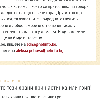
себеизразяване, медитация и път към
 човек като мен, който се притеснява да говори
 да достигнат до повече хора. Другите неща,
 живея, са животните, природните гледки и
скрени и добронамерени отношения между
na се чувствам като у дома си. Надявам се че
, ще ви бъде интересно.
.bg, пишете на
edna@netinfo.bg
.
ишете на
aleksia.petrova@netinfo.bg
.
Н ЗА МЕН
те тези храни при настинка или грип!
 тези храни при настинка или грип!