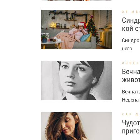
ОТ МЕ
Синдр
кой с
Синдром
него
ИЗВЕ
Вечна
живот
Вечната
Невена
КАК Д
Чудот
приго