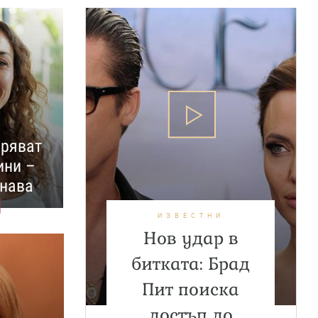
аряват
ини –
знава
ИЗВЕСТНИ
Нов удар в
битката: Брад
Пит поиска
достъп до