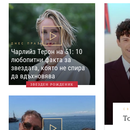
ДНЕС ПРАЗНУВАТ
Чарлийз Терон на 51: 10
любопитни факта за
звездата, която не спира
да вдъхновява
ЗВЕЗДЕН РОЖДЕНИК
С
Т