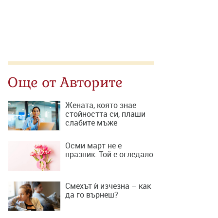
Още от Авторите
Жената, която знае
стойността си, плаши
слабите мъже
Осми март не е
празник. Той е огледало
Смехът ѝ изчезна – как
да го върнеш?