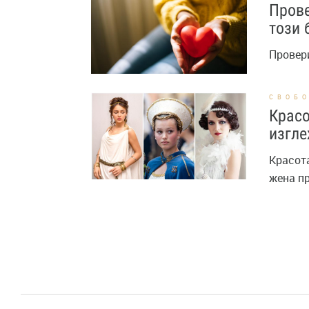
Прове
този 
Провери
СВОБ
Красо
изгле
Красота
жена пр