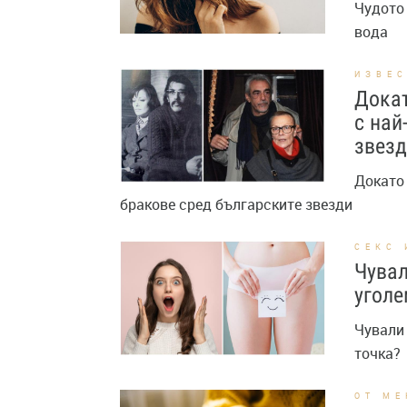
Чудото 
вода
ИЗВЕ
Докат
с най
звез
Докато 
бракове сред българските звезди
СЕКС 
Чувал
уголе
Чували 
точка?
ОТ МЕ