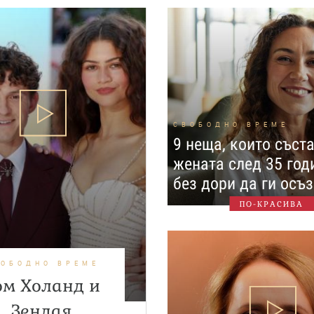
СВОБОДНО ВРЕМЕ
9 неща, които съст
жената след 35 год
без дори да ги осъ
ПО-КРАСИВА
ВОБОДНО ВРЕМЕ
ом Холанд и
Зендая