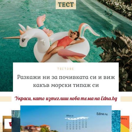
ТЕСТОВЕ
Разкажи ни за почивката си и виж
какъв морски типаж си
Украси, като изтеглиш нова тема на Edna.bg
Оферти