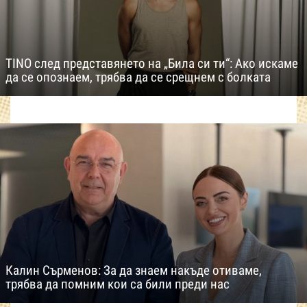
TINO след представянето на „Била си ти“: Ако искаме
да се опознаем, трябва да се срещнем с болката
Калин Сърменов: За да знаем накъде отиваме,
трябва да помним кои са били преди нас