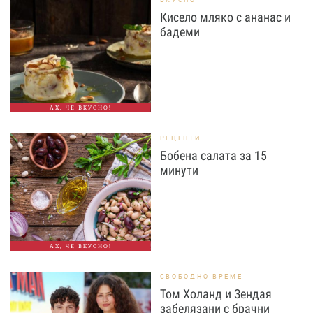
Кисело мляко с ананас и
бадеми
АХ, ЧЕ ВКУСНО!
РЕЦЕПТИ
Бобена салата за 15
минути
АХ, ЧЕ ВКУСНО!
СВОБОДНО ВРЕМЕ
Том Холанд и Зендая
забелязани с брачни