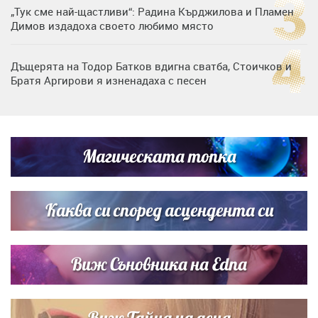
„Тук сме най-щастливи“: Радина Кърджилова и Пламен
Димов издадоха своето любимо място
Дъщерята на Тодор Батков вдигна сватба, Стоичков и
Братя Аргирови я изненадаха с песен
Дневен хороскоп за 6 август, четвъртък
Магическата топка
Списъкът е ясен: Джей Ло и Риана във ВИП гостите на
сватбата на Роналдо
Каква си според асцендента си
Виж Съновника на Edna
Виж Тайна на деня