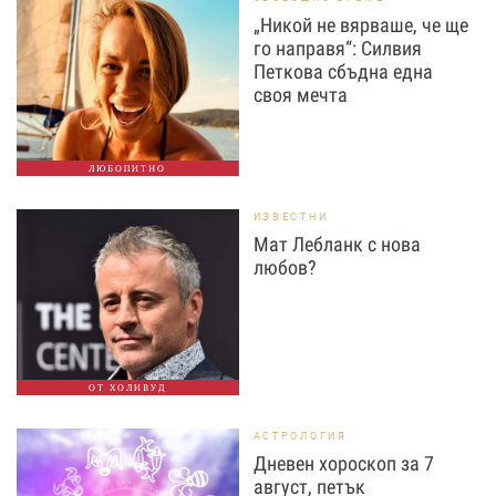
„Никой не вярваше, че ще
го направя“: Силвия
Петкова сбъдна една
своя мечта
ЛЮБОПИТНО
ИЗВЕСТНИ
Мат Лебланк с нова
любов?
ОТ ХОЛИВУД
АСТРОЛОГИЯ
Дневен хороскоп за 7
август, петък