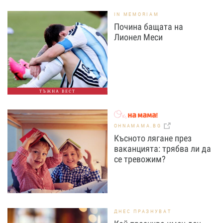
IN MEMORIAM
Почина бащата на
Лионел Меси
ТЪЖНА ВЕСТ
OHNAMAMA.BG
Късното лягане през
ваканцията: трябва ли да
се тревожим?
ДНЕС ПРАЗНУВАТ