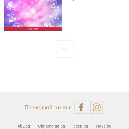
АСТРО
Последвай ни във:
Abv.bg
Ohnamama.bg
Vesti.bg
Nova.bg