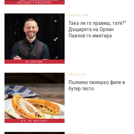
ЗВЕЗДЕН РОЖДЕНИК
ИЗВЕСТНИ
Така ли го правиш, тате?“
Дъщерята на Орлин
Павлов го имитира
БГ ЗВЕЗДИ
РЕЦЕПТИ
Пълнено пилешко филе в
бутер тесто
АХ, ЧЕ ВКУСНО!
ВКУСНО