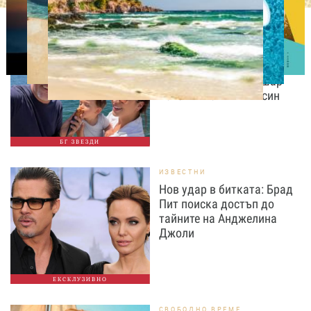
ИЗВЕСТНИ
Любомира Башева
разтопи мрежата с най-
нежните кадри с Башар
Рахал и малкия им син
БГ ЗВЕЗДИ
ИЗВЕСТНИ
Нов удар в битката: Брад
Пит поиска достъп до
тайните на Анджелина
Джоли
ЕКСКЛУЗИВНО
СВОБОДНО ВРЕМЕ