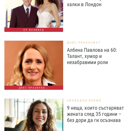
халки в Лондон
ОТ ХОЛИВУД
ДНЕС ПРАЗНУВАТ
Албена Павлова на 60:
Талант, хумор и
незабравими роли
ДНЕС ПРАЗНУВА...
СВОБОДНО ВРЕМЕ
9 неща, които състаряват
жената след 35 години –
без дори да ги осъзнава