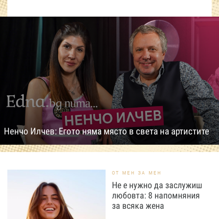
Ненчо Илчев: Егото няма място в света на артистите
ОТ МЕН ЗА МЕН
Не е нужно да заслужиш
любовта: 8 напомняния
за всяка жена