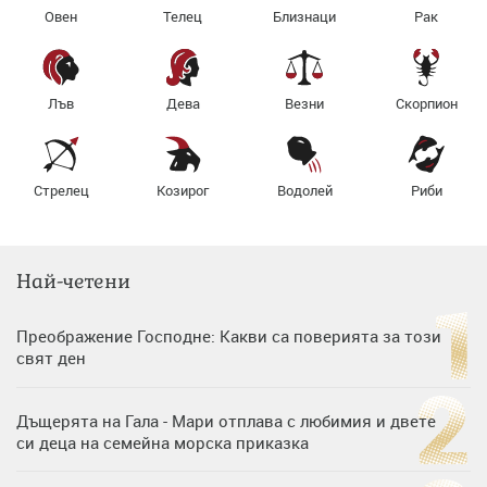
Овен
Телец
Близнаци
Рак
Лъв
Дева
Везни
Скорпион
Стрелец
Козирог
Водолей
Риби
Най-четени
Преображение Господне: Какви са поверията за този
свят ден
Дъщерята на Гала - Мари отплава с любимия и двете
си деца на семейна морска приказка