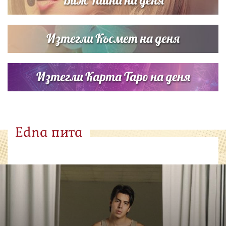
Изтегли Късмет на деня
Изтегли Карта Таро на деня
Edna пита