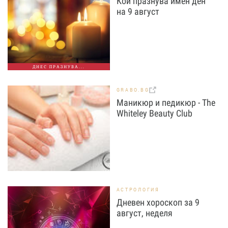
Кой празнува имен ден
на 9 август
ДНЕС ПРАЗНУВА...
GRABO.BG
Маникюр и педикюр - The
Whiteley Beauty Club
АСТРОЛОГИЯ
Дневен хороскоп за 9
август, неделя