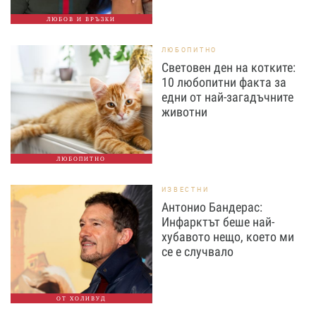
ЛЮБОВ И ВРЪЗКИ
ЛЮБОПИТНО
Световен ден на котките:
10 любопитни факта за
едни от най-загадъчните
животни
ЛЮБОПИТНО
ИЗВЕСТНИ
Антонио Бандерас:
Инфарктът беше най-
хубавото нещо, което ми
се е случвало
ОТ ХОЛИВУД