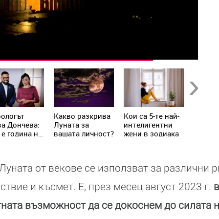
Next
рологът
Kакво разкрива
Кои са 5-те най-
Как се
а Дончева:
Луната за
интелигентни
съблаз
 е година на
вашата личност?
жени в зодиака
мъжа с
адите,
зодият
то
лючват
 Луната от векове се използват за различни р
та реалност
ствие и късмет. Е, през месец август 2023 г.
в
ната възможност да се докоснем до силата н