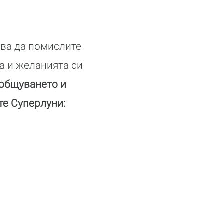
бва да помислите
а и желанията си
 общуването и
те Суперлуни: