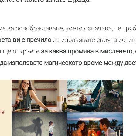
е за освобождаване, което означава, че тря
оето ви е пречило
да изразявате своята истин
та ще откриете
за каква промяна в мисленето,
да използвате магическото време между две
те