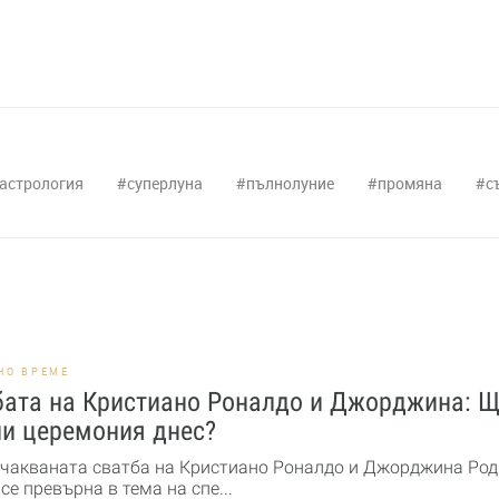
астрология
суперлуна
пълнолуние
промяна
с
НО ВРЕМЕ
бата на Кристиано Роналдо и Джорджина: 
ли церемония днес?
чакваната сватба на Кристиано Роналдо и Джорджина Род
се превърна в тема на спе...