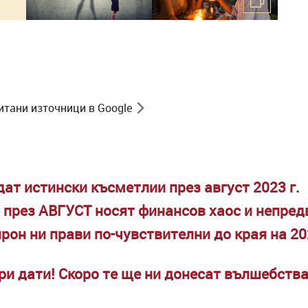
итани източници в Google
дат истински късметлии през август 2023 г.
 през АВГУСТ носят финансов хаос и непре
рон ни прави по-чувствителни до края на 20
ри дати! Скоро те ще ни донесат вълшебства