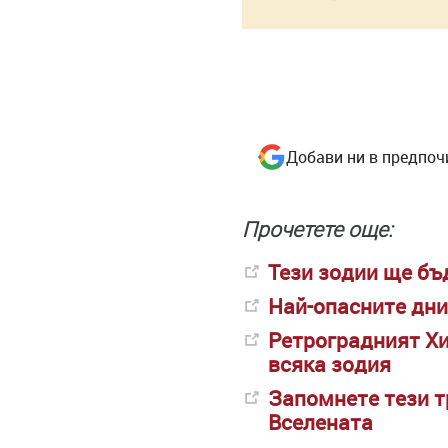
Добави ни в предпоч
Прочетете още:
Тези зодии ще бъ
Най-опасните дни
Ретроградният Хи
всяка зодия
Запомнете тези т
Вселената