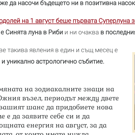
же да насочи бъдещето ни в позитивна насок
долей на 1 август беше първата Суперлуна 
е Синята луна в Риби
и ни очаква
в последния
е такива явления в един и същ месец е
и уникално астрологично събитие.
мяната на зодиакалните знаци на
жния възел, периодът между двете
вашият шанс да придобиете нова
е е да заявите себе си и да
ощната енергия на август, за да
ата, от които имате нужда.