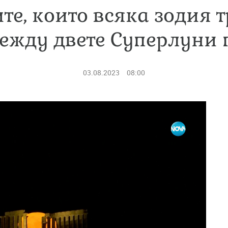
те, които всяка зодия т
ежду двете Суперлуни п
03.08.2023
08:00