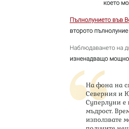
което мо
Пълнолунието във Во
второто пълнолуние 
Наблюдаването на дв
изненадващо мощно 
На фона на с
Северния и Ю
Суперлуни е 
мъдрост. Врем
използвате м
получите нещ