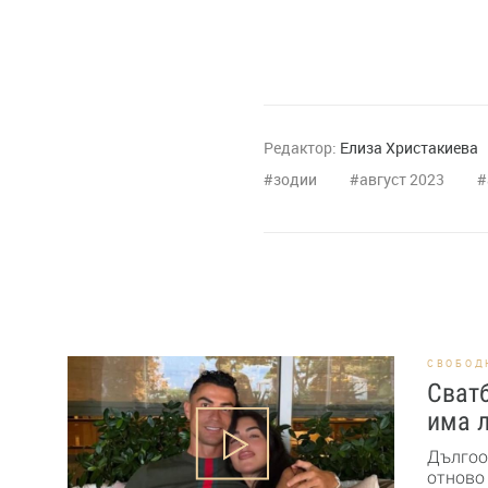
Редактор:
Елиза Христакиева
зодии
август 2023
СВОБОД
Сват
има 
Дългоо
отново 