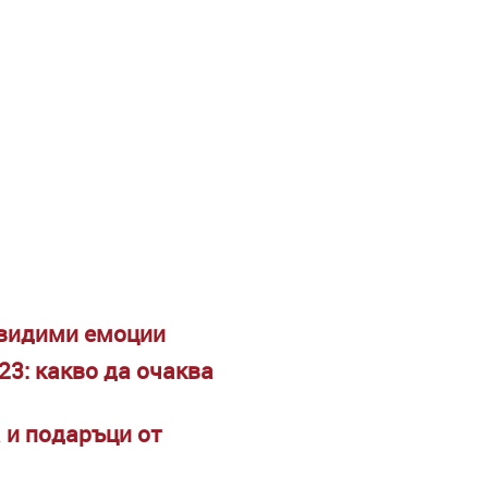
двидими емоции
23: какво да очаква
 и подаръци от