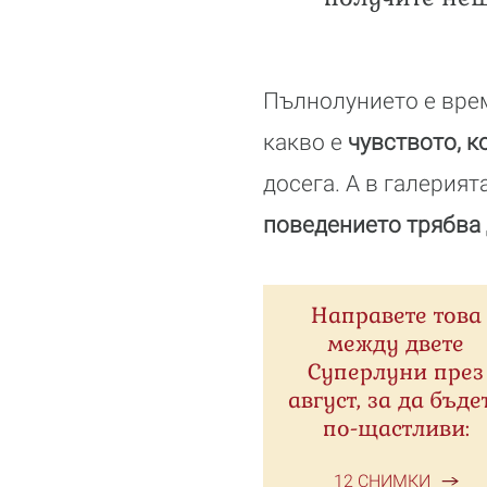
Пълнолунието е врем
какво е
чувството, к
досега. А в галерия
поведението трябва 
Направете това
между двете
Суперлуни през
август, за да бъде
по-щастливи:
12 СНИМКИ