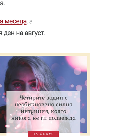
а.
за месеца
, а
 ден на август.
Четирите зодии с
необикновено силна
интуиция, която
никога не ги подвежда
НА ФОКУС