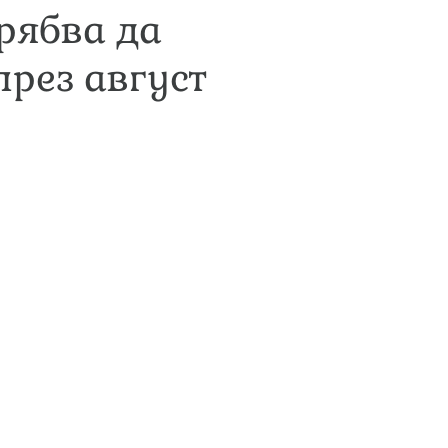
рябва да
рез август