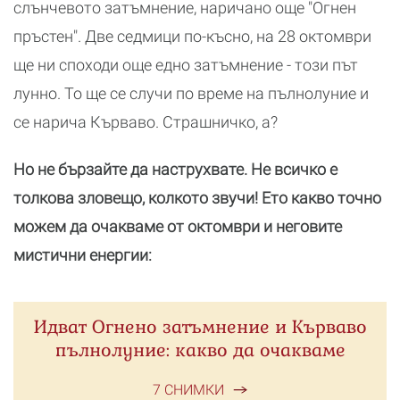
слънчевото затъмнение, наричано още "Огнен
пръстен". Две седмици по-късно, на 28 октомври
ще ни споходи още едно затъмнение - този път
лунно. То ще се случи по време на пълнолуние и
се нарича Кърваво. Страшничко, а?
Но не бързайте да наструхвате. Не всичко е
толкова зловещо, колкото звучи! Ето какво точно
можем да очакваме от октомври и неговите
мистични енергии:
Идват Огнено затъмнение и Кърваво
пълнолуние: какво да очакваме
7 СНИМКИ