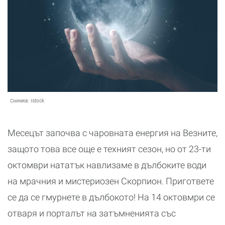
Снимка:
Istock
Месецът започва с чаровната енергия на Везните,
защото това все още е техният сезон, но от 23-ти
октомври нататък навлизаме в дълбоките води
на мрачния и мистериозен Скорпион. Пригответе
се да се гмурнете в дълбокото! На 14 октовмри се
отваря и порталът на затъмненията със