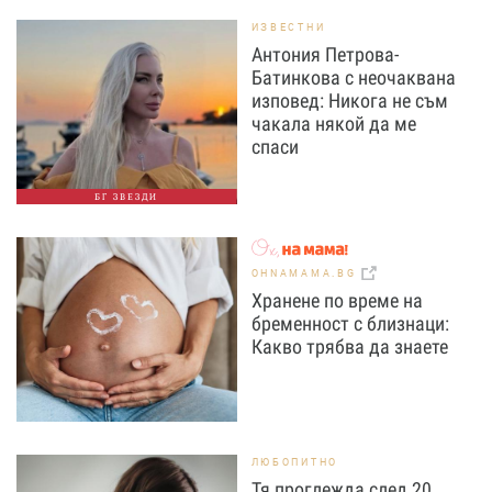
ИЗВЕСТНИ
Антония Петрова-
Батинкова с неочаквана
изповед: Никога не съм
чакала някой да ме
спаси
БГ ЗВЕЗДИ
OHNAMAMA.BG
Хранене по време на
бременност с близнаци:
Какво трябва да знаете
ЛЮБОПИТНО
Тя проглежда след 20