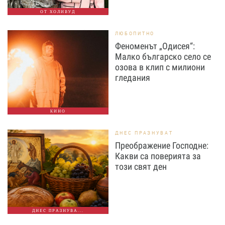
ОТ ХОЛИВУД
ЛЮБОПИТНО
Феноменът „Одисея“:
Малко българско село се
озова в клип с милиони
гледания
КИНО
ДНЕС ПРАЗНУВАТ
Преображение Господне:
Какви са поверията за
този свят ден
ДНЕС ПРАЗНУВА...