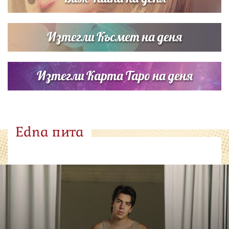
Изтегли Късмет на деня
Изтегли Карта Таро на деня
Edna пита