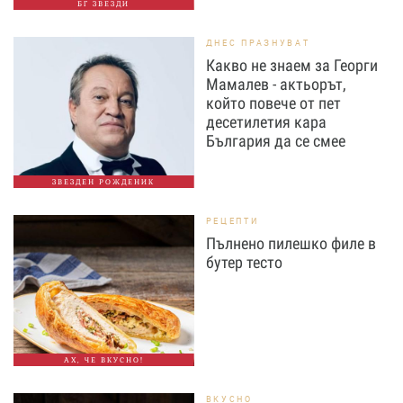
БГ ЗВЕЗДИ
ДНЕС ПРАЗНУВАТ
Какво не знаем за Георги
Мамалев - актьорът,
който повече от пет
десетилетия кара
България да се смее
ЗВЕЗДЕН РОЖДЕНИК
РЕЦЕПТИ
Пълнено пилешко филе в
бутер тесто
АХ, ЧЕ ВКУСНО!
ВКУСНО