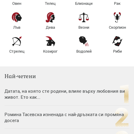
Овен
Телец
Близнаци
Рак
Лъв
Дева
Везни
Скорпион
Стрелец
Козирог
Водолей
Риби
Най-четени
Датата, на която сте родени, влияе върху любовния ви
живот. Ето как...
Ромина Тасевска изненада с най-дръзката си промяна
досега