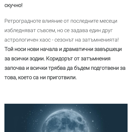
скучно!
Ретроградноте влияние от последните месеци
избледняват съвсем, но се задава един друг
астрологичен хаос - сезонът на затъмненията!
Той носи нови начала и драматични завършеци
за всички зодии. Коридорът от затъмнения
започва и всички трябва да бъдем подготвени за
това, което са ни приготвили.