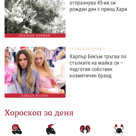
отпразнува 45-ия си
рожден ден с принц Хари
КРАЛСКИ НОВИНИ
СВОБОДНО ВРЕМЕ
Харпър Бекъм тръгва по
стъпките на майка си –
подготвя собствен
козметичен бранд
БЛЯСЪК И СТИЛ
Хороскоп за деня