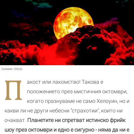
Снимка:
iStock
П
акост или лакомство! Такова е
положението през мистичния октомври,
когато празнуваме не само Хелоуин, но и
какви ли не други небесни "страхотии", които ни
очакват.
Планетите ни спретват истинско фрийк
шоу през октомври и едно е сигурно - няма да ни е