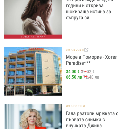
години и открива
шокираща истина за
съпруга си
EDNA ИСТОРИЯ
GRABO.BG
Море в Поморие - Хотел
Paradise***
34.00 €
37.02 €
66.50 лв
72.40 лв
ИЗВЕСТНИ
Гала разтопи мрежата с
първата снимка с
внучката Джина