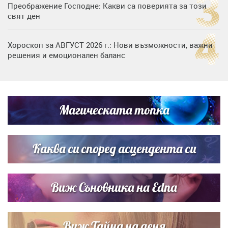
Преображение Господне: Какви са поверията за този
свят ден
Хороскоп за АВГУСТ 2026 г.: Нови възможности, важни
решения и емоционален баланс
Дъщерята на Гала - Мари отплава с любимия и двете
си деца на семейна морска приказка
Магическата топка
Звездна ваканция в Майорка: Дженифър Анистън,
Кортни Кокс и Джим Къртис заедно на яхта
Каква си според асцендента си
Виж Съновника на Edna
Виж Тайна на деня