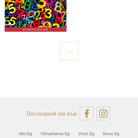
НУМЕРОЛОГИЯ
Последвай ни във:
Abv.bg
Ohnamama.bg
Vesti.bg
Nova.bg