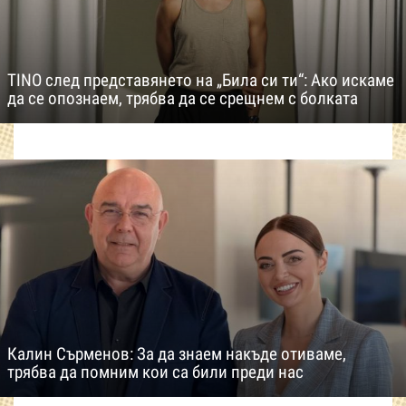
TINO след представянето на „Била си ти“: Ако искаме
да се опознаем, трябва да се срещнем с болката
Калин Сърменов: За да знаем накъде отиваме,
трябва да помним кои са били преди нас