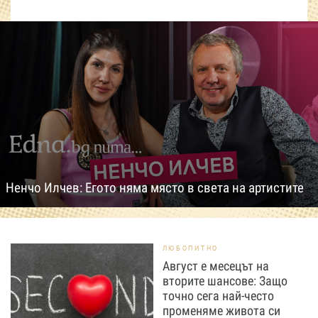
Ненчо Илчев: Егото няма място в света на артистите
ЛЮБОПИТНО
Август е месецът на
вторите шансове: Защо
точно сега най-често
променяме живота си