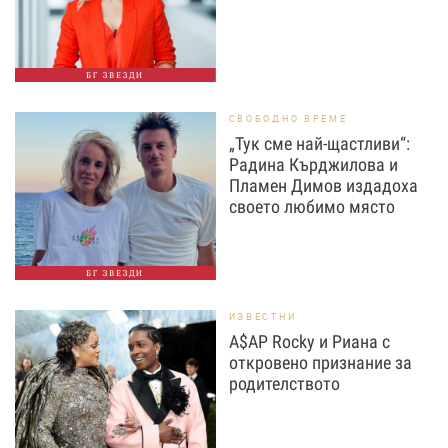
БГ ЗВЕЗДИ
СВОБОДНО ВРЕМЕ
„Тук сме най-щастливи“:
Радина Кърджилова и
Пламен Димов издадоха
своето любимо място
БГ ЗВЕЗДИ
ИЗВЕСТНИ
A$AP Rocky и Риана с
откровено признание за
родителството