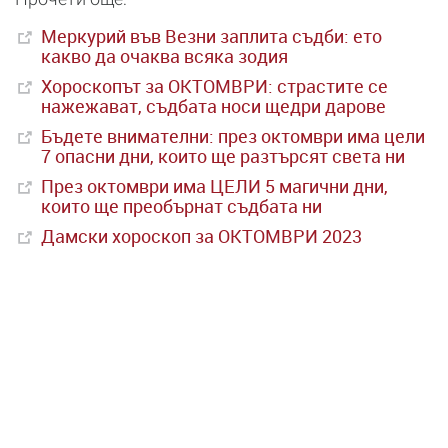
Меркурий във Везни заплита съдби: ето
какво да очаква всяка зодия
Хороскопът за ОКТОМВРИ: страстите се
нажежават, съдбата носи щедри дарове
Бъдете внимателни: през октомври има цели
7 опасни дни, които ще разтърсят света ни
През октомври има ЦЕЛИ 5 магични дни,
които ще преобърнат съдбата ни
Дамски хороскоп за ОКТОМВРИ 2023