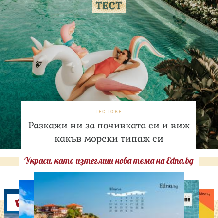
ТЕСТОВЕ
Разкажи ни за почивката си и виж
какъв морски типаж си
Украси, като изтеглиш нова тема на Edna.bg
Оферти