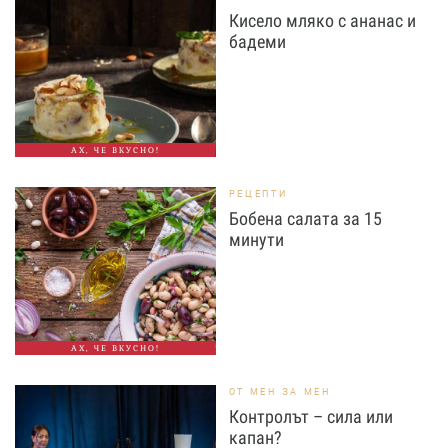
Кисело мляко с ананас и
бадеми
АХ, ЧЕ ВКУСНО!
РЕЦЕПТИ
Бобена салата за 15
минути
АХ, ЧЕ ВКУСНО!
ОТ МЕН ЗА МЕН
Контролът – сила или
капан?