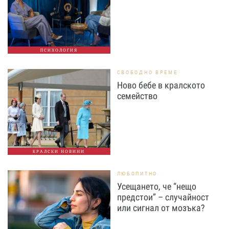
ПСИХОЛОГИЯ
СВОБОДНО ВРЕМЕ
Ново бебе в кралското
семейство
КРАЛСКИ НОВИНИ
ЛЮБОПИТНО
Усещането, че “нещо
предстои” – случайност
или сигнал от мозъка?