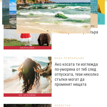
ЛЮБОПИТНО
Българският филм "Баба
и Меца" със световна
премиера в Сараево
2026. Пуснаха трейлъра
АКТУАЛНО
EDNA ПРЕПОРЪЧВА
Ако косата ти изглежда
по-уморена от теб след
отпуската, тези няколко
стъпки могат да
променят нещата
ПО-КРАСИВА
ИЗВЕСТНИ