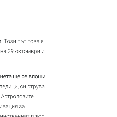
и.
Този път това е
 на 29 октомври и
анета ще се влоши
ледици, си струва
. Астролозите
тивация за
динственият плюс