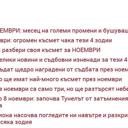
ОЕМВРИ: месец на големи промени и бушува
мври: огромен късмет чака тези 4 зодии
и разбери своя късмет за НОЕМВРИ
елики новини и съдбовни изненади за тези 4
бъдат щедро наградени от съдбата през ное
то ще имат най-много късмет през ноември
з ноември са само три, но ще разтърсят неб
о 8 ноември: започва Тунелът от затъмнени
а
иона насочва погледите ни навътре и разкри
всяка зодия