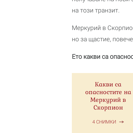
на този транзит.
Меркурий в Скорпион
но за щастие, повече
Ето какви са опаснос
Какви са
опасностите на
Меркурий в
Скорпион
4 СНИМКИ