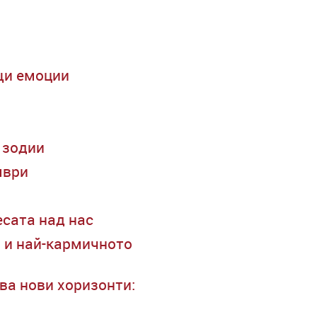
щи емоции
 зодии
мври
есата над нас
я и най-кармичното
ва нови хоризонти: