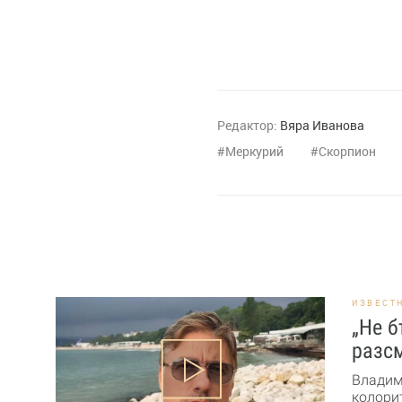
Редактор:
Вяра Иванова
Меркурий
Скорпион
ИЗВЕСТ
„Не б
разсм
Владим
колорит