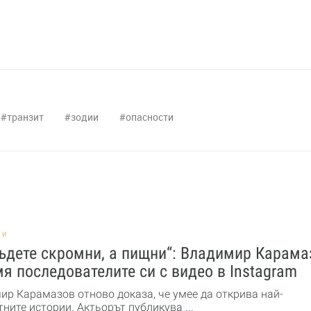
транзит
зодии
опасности
НИ
ъдете скромни, а пищни“: Владимир Карама
я последователите си с видео в Instagram
ир Карамазов отново доказа, че умее да открива най-
ните истории. Актьорът публикува ...