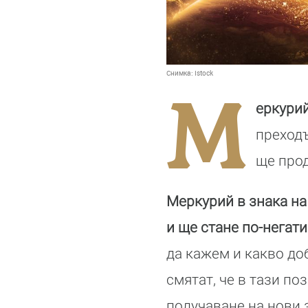
Снимка:
Istock
М
еркурий
преходъ
ще про
Меркурий в знака на
и ще стане по-негат
да кажем и какво до
смятат, че в тази п
получаване на нови 