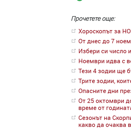
Прочетете още:
Хороскопът за Н
От днес до 7 ное
Избери си число 
Ноември идва с в
Тези 4 зодии ще 
Трите зодии, кои
Опасните дни пре
От 25 октомври д
време от годинат
Сезонът на Скорп
какво да очаква 