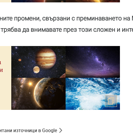
чните промени, свързани с преминаването на
 трябва да внимавате през този сложен и инт
а
и
итани източници в Google