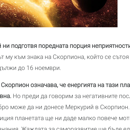
 ни подготвя поредната порция неприятност
т му към знака на Скорпиона, който се сътоя
дължи до 16 ноември.
 Скорпион означава, че енергията на тази пл
ивна.
Но преди да говорим за негативните пос
бро може да ни донесе Меркурий в Скорпион
озиция планетата ще ни даде малко повече мо
знания.
Жаждата за саморазвитие ще бъде е