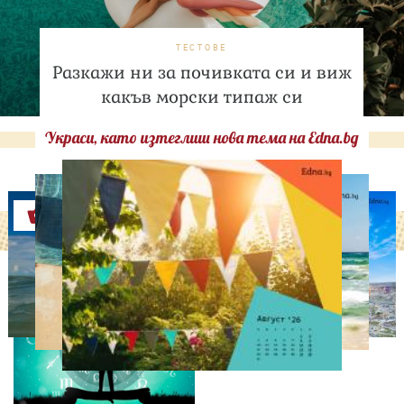
ТЕСТОВЕ
Разкажи ни за почивката си и виж
какъв морски типаж си
Украси, като изтеглиш нова тема на Edna.bg
Оферти
АСТРОЛОГИЯ
Дневен хороскоп за 5
август, сряда