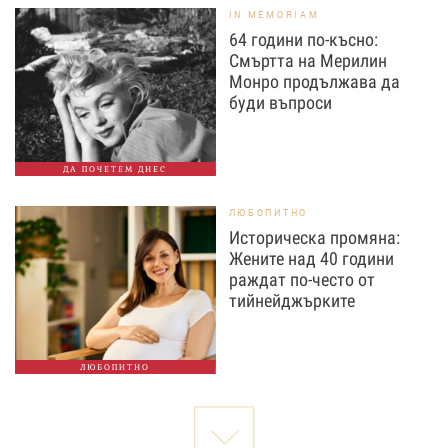
IN MEMORIAM
64 години по-късно:
Смъртта на Мерилин
Монро продължава да
буди въпроси
ДА ПОЧЕТЕМ ДНЕС
ЛЮБОПИТНО
Историческа промяна:
Жените над 40 години
раждат по-често от
тийнейджърките
ЛЮБОПИТНО