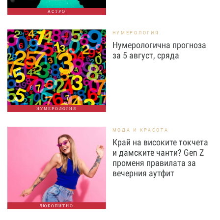
АСТРО
НУМЕРОЛОГИЯ
Нумерологична прогноза
за 5 август, сряда
НУМЕРОЛОГИЯ
МОДА И КРАСОТА
Край на високите токчета
и дамските чанти? Gen Z
променя правилата за
вечерния аутфит
ЛЮБОПИТНО