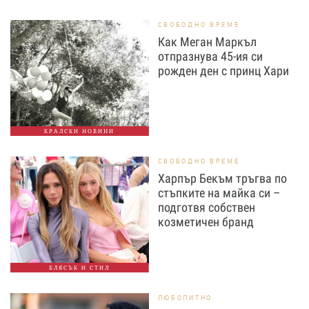
СВОБОДНО ВРЕМЕ
Как Меган Маркъл
отпразнува 45-ия си
рожден ден с принц Хари
КРАЛСКИ НОВИНИ
СВОБОДНО ВРЕМЕ
Харпър Бекъм тръгва по
стъпките на майка си –
подготвя собствен
козметичен бранд
БЛЯСЪК И СТИЛ
ЛЮБОПИТНО