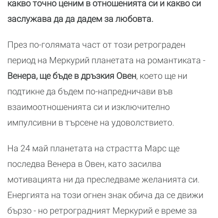
какво точно ценим в отношенията си и какво си
заслужава да да дадем за любовта.
През по-голямата част от този ретрограден
период на Меркурий планетата на романтиката -
Венера, ще бъде в дръзкия Овен
, което ще ни
подтикне да бъдем по-напредничави във
взаимоотношенията си и изключително
импулсивни в търсене на удоволствието.
На 24 май планетата на страстта Марс ще
последва Венера в Овен, като засилва
мотивацията ни да преследваме желанията си.
Енергията на този огнен знак обича да се движи
бързо - но ретроградният Меркурий е време за