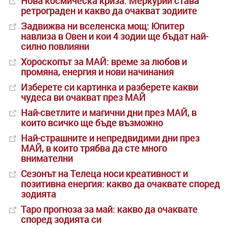
Нова космическа криза: Меркурий става
ретрограден и какво да очакват зодиите
Задвижва ни вселенска мощ: Юпитер
навлиза в Овен и кои 4 зодии ще бъдат най-
силно повлияни
Хороскопът за МАЙ: време за любов и
промяна, енергия и нови начинания
Изберете си картинка и разберете какви
чудеса ви очакват през МАЙ
Най-светлите и магични дни през МАЙ, в
които всичко ще бъде възможно
Най-страшните и непредвидими дни през
МАЙ, в които трябва да сте много
внимателни
Сезонът на Телеца носи креативност и
позитивна енергия: какво да очаквате според
зодията
Таро прогноза за май: какво да очаквате
според зодията си