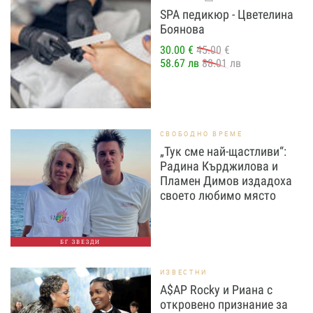
SPA педикюр - Цветелина
Боянова
30.00 €
45.00 €
58.67 лв
88.01 лв
СВОБОДНО ВРЕМЕ
„Тук сме най-щастливи“:
Радина Кърджилова и
Пламен Димов издадоха
своето любимо място
БГ ЗВЕЗДИ
ИЗВЕСТНИ
A$AP Rocky и Риана с
откровено признание за