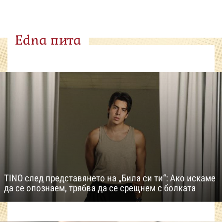
Edna пита
TINO след представянето на „Била си ти“: Ако искаме
да се опознаем, трябва да се срещнем с болката