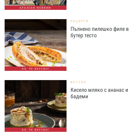
КРАЛСКИ НОВИНИ
РЕЦЕПТИ
Пълнено пилешко филе в
бутер тесто
АХ, ЧЕ ВКУСНО!
ВКУСНО
Кисело мляко с ананас и
бадеми
АХ, ЧЕ ВКУСНО!