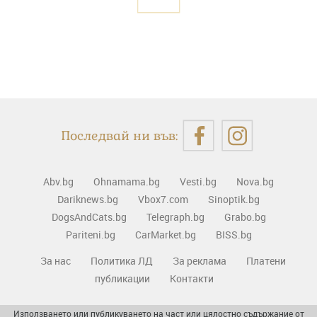
Последвай ни във:
Abv.bg
Ohnamama.bg
Vesti.bg
Nova.bg
Dariknews.bg
Vbox7.com
Sinoptik.bg
DogsAndCats.bg
Telegraph.bg
Grabo.bg
Pariteni.bg
CarMarket.bg
BISS.bg
За нас
Политика ЛД
За реклама
Платени
публикации
Контакти
Използването или публикуването на част или цялостно съдържание от