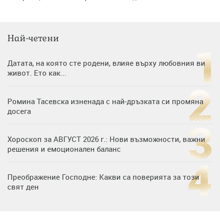
Най-четени
Датата, на която сте родени, влияе върху любовния ви
живот. Ето как...
Ромина Тасевска изненада с най-дръзката си промяна
досега
Хороскоп за АВГУСТ 2026 г.: Нови възможности, важни
решения и емоционален баланс
Преображение Господне: Какви са поверията за този
свят ден
Дъщерята на Гала - Мари отплава с любимия и двете