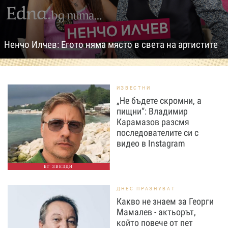
Ненчо Илчев: Егото няма място в света на артистите
ИЗВЕСТНИ
„Не бъдете скромни, а
пищни“: Владимир
Карамазов разсмя
последователите си с
видео в Instagram
БГ ЗВЕЗДИ
ДНЕС ПРАЗНУВАТ
Какво не знаем за Георги
Мамалев - актьорът,
който повече от пет