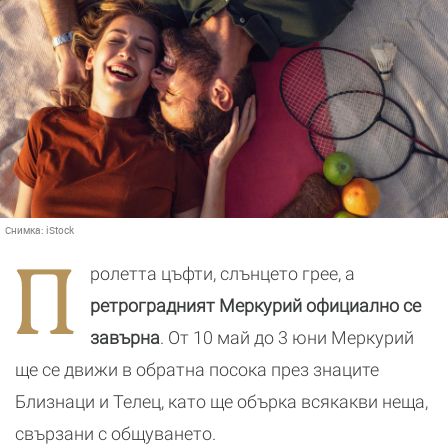
Снимка:
iStock
П
ролетта цъфти, слънцето грее, а
ретроградният Меркурий официално се
завърна
. От 10 май до 3 юни Меркурий
ще се движи в обратна посока през знаците
Близнаци и Телец, като ще обърка всякакви неща,
свързани с общуването.