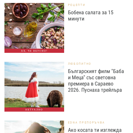
РЕЦЕПТИ
Бобена салата за 15
минути
АХ, ЧЕ ВКУСНО!
ЛЮБОПИТНО
Българският филм "Баба
и Меца" със световна
премиера в Сараево
2026. Пуснаха трейлъра
АКТУАЛНО
EDNA ПРЕПОРЪЧВА
Ако косата ти изглежда