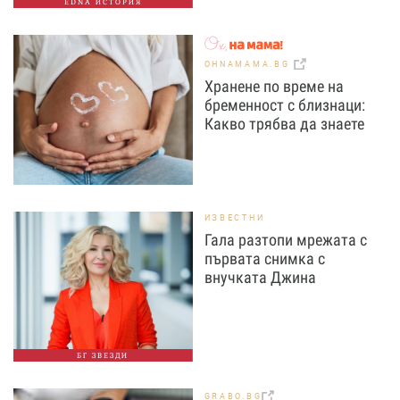
EDNA ИСТОРИЯ
OHNAMAMA.BG
Хранене по време на
бременност с близнаци:
Какво трябва да знаете
ИЗВЕСТНИ
Гала разтопи мрежата с
първата снимка с
внучката Джина
БГ ЗВЕЗДИ
GRABO.BG