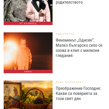
родителството
ОТ ХОЛИВУД
ЛЮБОПИТНО
Феноменът „Одисея“:
Малко българско село се
озова в клип с милиони
гледания
КИНО
ДНЕС ПРАЗНУВАТ
Преображение Господне:
Какви са поверията за
този свят ден