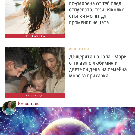
по-уморена от теб след
отпуската, тези няколко
стъпки могат да
променят нещата
ПО-КРАСИВА
ИЗВЕСТНИ
Дъщерята на Гала - Мари
отплава с любимия и
двете си деца на семейна
морска приказка
БГ ЗВЕЗДИ
Йорданова