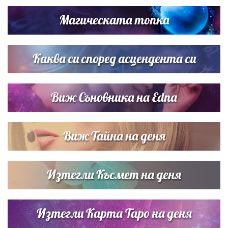
си деца на семейна морска приказка
Магическата топка
Звездна ваканция в Майорка: Дженифър Анистън,
Кортни Кокс и Джим Къртис заедно на яхта
Каква си според асцендента си
Виж Съновника на Edna
Виж Тайна на деня
Изтегли Късмет на деня
Изтегли Карта Таро на деня