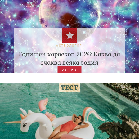
АСТРОЛОГИЯ
Годишен хороскоп 2026: Какво да
очаква всяка зодия
АСТРО