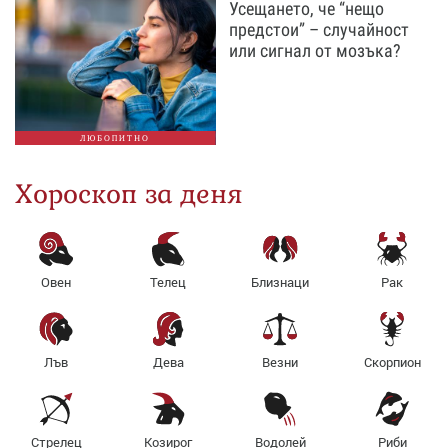
Усещането, че “нещо
предстои” – случайност
или сигнал от мозъка?
ЛЮБОПИТНО
Хороскоп за деня
Овен
Телец
Близнаци
Рак
Лъв
Дева
Везни
Скорпион
Стрелец
Козирог
Водолей
Риби