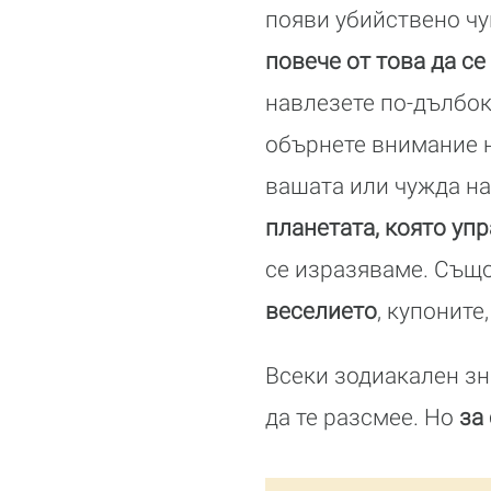
появи убийствено чу
повече от това да с
навлезете по-дълбок
обърнете внимание 
вашата или чужда на
планетата, която уп
се изразяваме. Също
веселието
, купоните
Всеки зодиакален зн
да те разсмее. Но
за