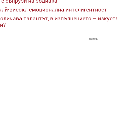
те съпрузи на зодиака
 най-висока емоционална интелигентност
оличава талантът, в изпълнението – изкуств
и?