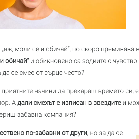
а „яж, моли се и обичай“, по скоро преминава
 и обичай“
и обикновено са зодиите с чувство 
 да се смее от сърце често?
приятните начини да прекараш времето си, е 
мор. А
дали смехът е изписан в звездите
и мож
мериш забавна компания?
ествено по-забавни от други
, но за да се