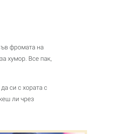
 във фромата на
за хумор. Все пак,
да си с хората с
еш ли чрез