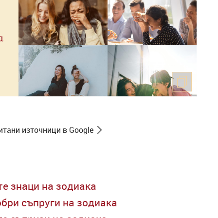
а
итани източници в Google
те знаци на зодиака
обри съпруги на зодиака