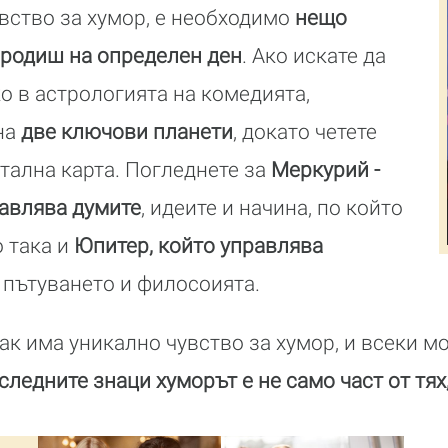
вство за хумор, е необходимо
нещо
е родиш на определен ден
. Ако искате да
о в астрологията на комедията,
на
две ключови планети
, докато четете
тална карта. Погледнете за
Меркурий -
равлява думите
, идеите и начина, по който
 така и
Юпитер, който управлява
, пътуването и филосоията.
ак има уникално чувство за хумор, и всеки 
 следните знаци хуморът е не само част от тях