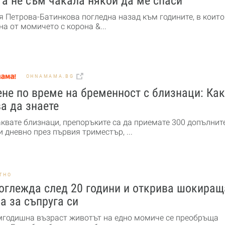
а не съм чакала някой да ме спаси
я Петрова-Батинкова погледна назад към годините, в които
а от момичето с корона &...
OHNAMAMA.BG
не по време на бременност с близнаци: Ка
а да знаете
аквате близнаци, препоръките са да приемате 300 допълнит
 дневно през първия триместър, ...
ТНО
оглежда след 20 години и открива шокиращ
а за съпруга си
мгодишна възраст животът на едно момиче се преобръща