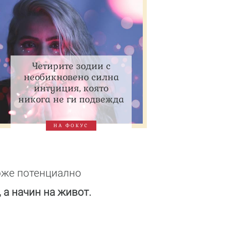
Четирите зодии с
необикновено силна
интуиция, която
никога не ги подвежда
НА ФОКУС
може потенциално
, а начин на живот.