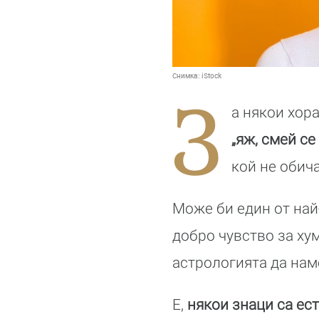
Снимка:
iStock
З
а някои хор
„яж, смей се
кой не обича
Може би един от най-
добро чувство за ху
астрологията да на
Е,
някои знаци са ест