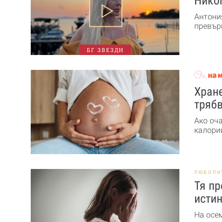
Никог
Антони
превърн
БГ ЗВЕЗДИ
Хране
трябв
Ако оч
калории
ЛЮБОПИ
Тя пр
истин
На осе