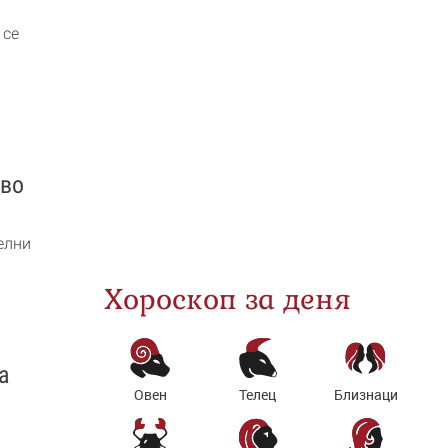
 се
кво
елни
Хороскоп за деня
а
Овен
Телец
Близнаци