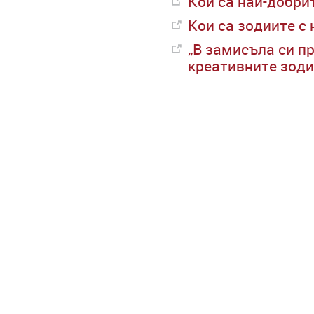
Кои са най-добри
Кои са зодиите с
„В замисъла си пр
креативните зоди