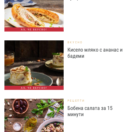
АХ, ЧЕ ВКУСНО!
ВКУСНО
Кисело мляко с ананас и
бадеми
АХ, ЧЕ ВКУСНО!
РЕЦЕПТИ
Бобена салата за 15
минути