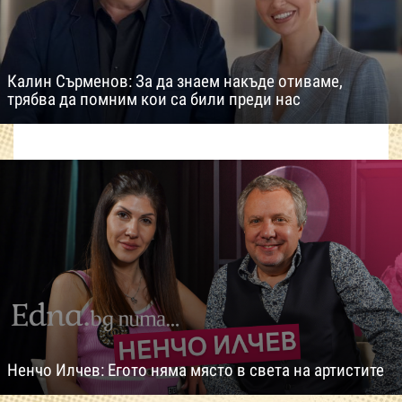
Калин Сърменов: За да знаем накъде отиваме,
трябва да помним кои са били преди нас
Ненчо Илчев: Егото няма място в света на артистите