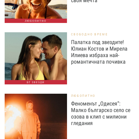
своя мечта
ЛЮБОПИТНО
СВОБОДНО ВРЕМЕ
Палатка под звездите!
Юлиан Костов и Мирела
Илиева избраха най-
романтичната почивка
БГ ЗВЕЗДИ
ЛЮБОПИТНО
Феноменът „Одисея“:
Малко българско село се
озова в клип с милиони
гледания