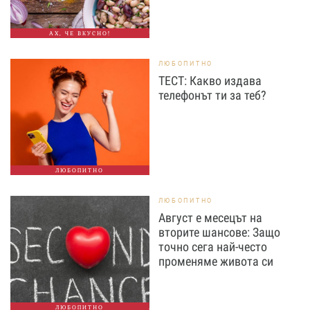
АХ, ЧЕ ВКУСНО!
ЛЮБОПИТНО
ТЕСТ: Какво издава
телефонът ти за теб?
ЛЮБОПИТНО
ЛЮБОПИТНО
Август е месецът на
вторите шансове: Защо
точно сега най-често
променяме живота си
ЛЮБОПИТНО