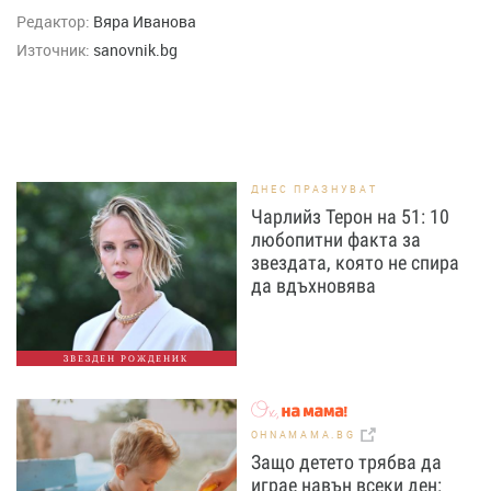
Редактор:
Вяра Иванова
Източник:
sanovnik.bg
ДНЕС ПРАЗНУВАТ
Чарлийз Терон на 51: 10
любопитни факта за
звездата, която не спира
да вдъхновява
ЗВЕЗДЕН РОЖДЕНИК
OHNAMAMA.BG
Защо детето трябва да
играе навън всеки ден: