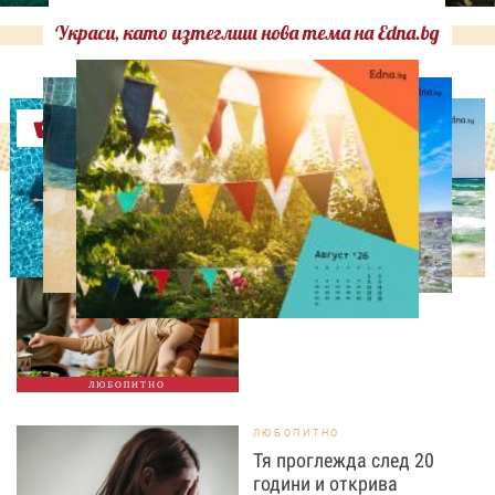
Украси, като изтеглиш нова тема на Edna.bg
Оферти
ЛЮБОПИТНО
Тайната на добрата
вечеря не се крие в
сложната рецепта
ЛЮБОПИТНО
ЛЮБОПИТНО
Тя проглежда след 20
години и открива