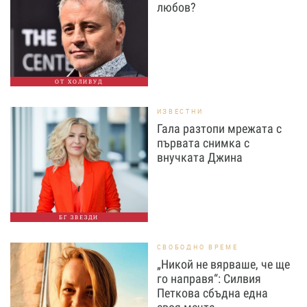
любов?
ОТ ХОЛИВУД
ИЗВЕСТНИ
Гала разтопи мрежата с
първата снимка с
внучката Джина
БГ ЗВЕЗДИ
СВОБОДНО ВРЕМЕ
„Никой не вярваше, че ще
го направя“: Силвия
Петкова сбъдна една