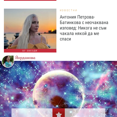
ИЗВЕСТНИ
Антония Петрова-
Батинкова с неочаквана
изповед: Никога не съм
чакала някой да ме
спаси
БГ ЗВЕЗДИ
Йорданова