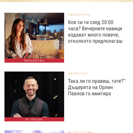
ЛЮБОПИТНО
Коя си ти след 20:00
часа? Вечерните навици
издават много повече,
отколкото предполагаш
ЛЮБОПИТНО
ИЗВЕСТНИ
Така ли го правиш, тате?“
Дъщерята на Орлин
Павлов го имитира
БГ ЗВЕЗДИ
АСТРОЛОГИЯ