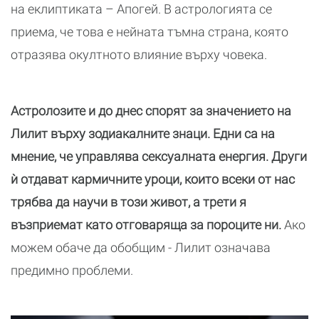
на еклиптиката – Апогей. В астрологията се
приема, че това е нейната тъмна страна, която
отразява окултното влияние върху човека.
Астролозите и до днес спорят за значението на
Лилит върху зодиакалните знаци. Едни са на
мнение, че управлява сексуалната енергия. Други
ѝ отдават кармичните уроци, които всеки от нас
трябва да научи в този живот, а трети я
възприемат като отговаряща за пороците ни.
Ако
можем обаче да обобщим - Лилит означава
предимно проблеми.