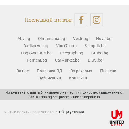
Последвай ни във:
Abv.bg
Ohnamama.bg
Vesti.bg
Nova.bg
Dariknews.bg
Vbox7.com
Sinoptik.bg
DogsAndCats.bg
Telegraph.bg
Grabo.bg
Pariteni.bg
CarMarket.bg
BISS.bg
За нас
Политика ЛД
За реклама
Платени
публикации
Контакти
Използването или публикуването на част или цялостно съдържание от
сайта Edna.bg без разрешение е забранено.
© 2026 Всички права запазени.
Общи условия