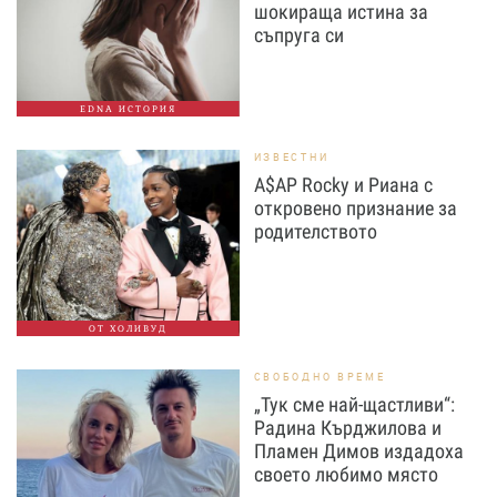
шокираща истина за
съпруга си
EDNA ИСТОРИЯ
ИЗВЕСТНИ
A$AP Rocky и Риана с
откровено признание за
родителството
ОТ ХОЛИВУД
СВОБОДНО ВРЕМЕ
„Тук сме най-щастливи“:
Радина Кърджилова и
Пламен Димов издадоха
своето любимо място