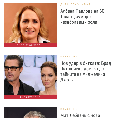
ДНЕС ПРАЗНУВАТ
Албена Павлова на 60:
Талант, хумор и
незабравими роли
ДНЕС ПРАЗНУВА...
ИЗВЕСТНИ
Нов удар в битката: Брад
Пит поиска достъп до
тайните на Анджелина
Джоли
ЕКСКЛУЗИВНО
ИЗВЕСТНИ
Мат Лебланк с нова