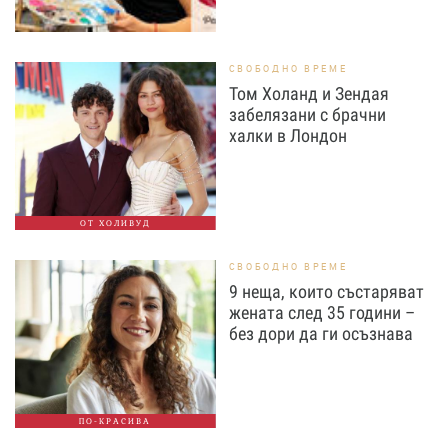
СВОБОДНО ВРЕМЕ
Том Холанд и Зендая
забелязани с брачни
халки в Лондон
ОТ ХОЛИВУД
СВОБОДНО ВРЕМЕ
9 неща, които състаряват
жената след 35 години –
без дори да ги осъзнава
ПО-КРАСИВА