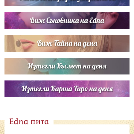
Виж Съновника на Edna
Виж Тайна на деня
Изтегли Късмет на деня
Изтегли Карта Таро на деня
Edna пита