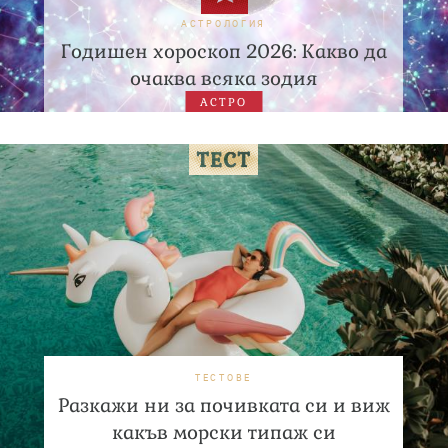
АСТРОЛОГИЯ
Годишен хороскоп 2026: Какво да
очаква всяка зодия
АСТРО
ТЕСТОВЕ
Разкажи ни за почивката си и виж
какъв морски типаж си