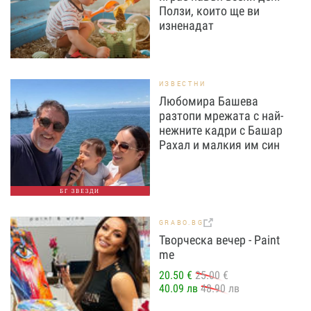
Ползи, които ще ви
изненадат
ИЗВЕСТНИ
Любомира Башева
разтопи мрежата с най-
нежните кадри с Башар
Рахал и малкия им син
БГ ЗВЕЗДИ
GRABO.BG
Творческа вечер - Paint
me
20.50 €
25.00 €
40.09 лв
48.90 лв