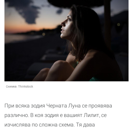
Снимка:
Thinkstock
При всяка зодия Черната Луна се проявява
различно. В коя зодия е вашият Лилит, се
изчислява по сложна схема. Тя дава