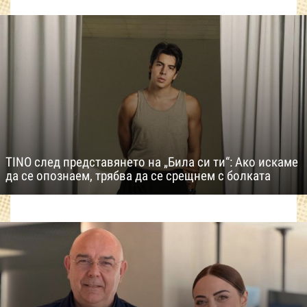
TINO след представянето на „Била си ти“: Ако искаме
да се опознаем, трябва да се срещнем с болката