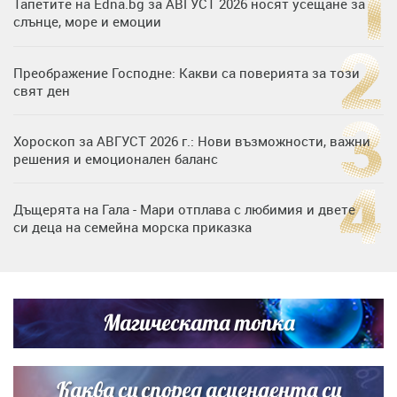
Тапетите на Edna.bg за АВГУСТ 2026 носят усещане за
слънце, море и емоции
Преображение Господне: Какви са поверията за този
свят ден
Хороскоп за АВГУСТ 2026 г.: Нови възможности, важни
решения и емоционален баланс
Дъщерята на Гала - Мари отплава с любимия и двете
си деца на семейна морска приказка
„Тук сме най-щастливи“: Радина Кърджилова и Пламен
Димов издадоха своето любимо място
Магическата топка
Дъщерята на Тодор Батков вдигна сватба, Стоичков и
Братя Аргирови я изненадаха с песен
Каква си според асцендента си