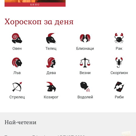
КИНО
Хороскоп за деня
Овен
Телец
Близнаци
Рак
Лъв
Дева
Везни
Скорпион
Стрелец
Козирог
Водолей
Риби
Най-четени