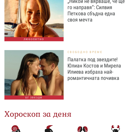
„Никой не вярваше, че ще
го направя“: Силвия
Петкова сбъдна една
своя мечта
ЛЮБОПИТНО
СВОБОДНО ВРЕМЕ
Палатка под звездите!
Юлиан Костов и Мирела
Илиева избраха най-
романтичната почивка
БГ ЗВЕЗДИ
Хороскоп за деня