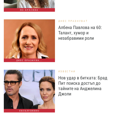
ПО-КРАСИВА
ДНЕС ПРАЗНУВАТ
Албена Павлова на 60:
Талант, хумор и
незабравими роли
ДНЕС ПРАЗНУВА...
ИЗВЕСТНИ
Нов удар в битката: Брад
Пит поиска достъп до
тайните на Анджелина
Джоли
ЕКСКЛУЗИВНО