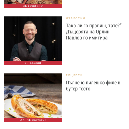
ЛЮБОПИТНО
ИЗВЕСТНИ
Така ли го правиш, тате?“
Дъщерята на Орлин
Павлов го имитира
БГ ЗВЕЗДИ
РЕЦЕПТИ
Пълнено пилешко филе в
бутер тесто
АХ, ЧЕ ВКУСНО!