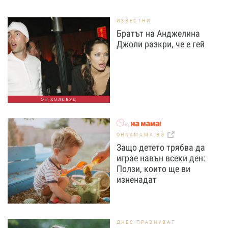
ИЗВЕСТНИ
Братът на Анджелина
Джоли разкри, че е гей
ОТ ХОЛИВУД
OHNAMAMA.BG
Защо детето трябва да
играе навън всеки ден:
Ползи, които ще ви
изненадат
ДНЕС ПРАЗНУВАТ