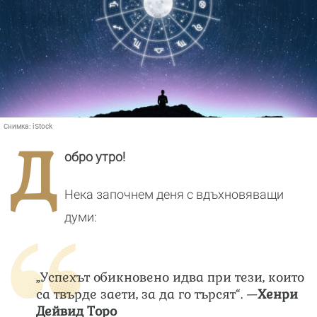
Снимка:
iStock
Д
обро утро!
Нека започнем деня с вдъхновяващи
думи:
„Успехът обикновено идва при тези, които
са твърде заети, за да го търсят“. —
Хенри
Дейвид Торо