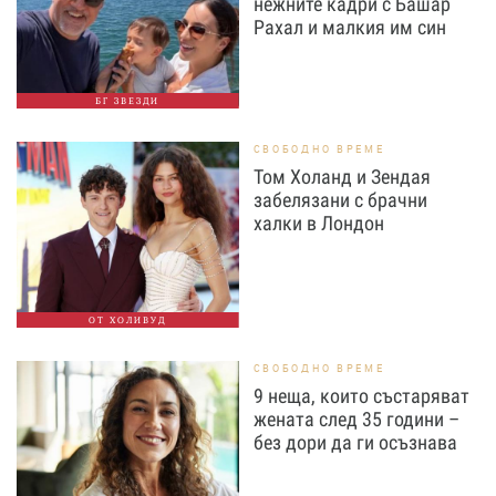
нежните кадри с Башар
Рахал и малкия им син
БГ ЗВЕЗДИ
СВОБОДНО ВРЕМЕ
Том Холанд и Зендая
забелязани с брачни
халки в Лондон
ОТ ХОЛИВУД
СВОБОДНО ВРЕМЕ
9 неща, които състаряват
жената след 35 години –
без дори да ги осъзнава