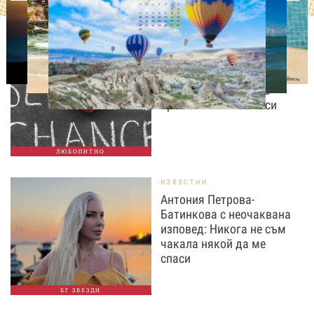
ЛЮБОПИТНО
Август е месецът на
вторите шансове: Защо
точно сега най-често
променяме живота си
ЛЮБОПИТНО
ИЗВЕСТНИ
Антония Петрова-
Батинкова с неочаквана
изповед: Никога не съм
чакала някой да ме
спаси
БГ ЗВЕЗДИ