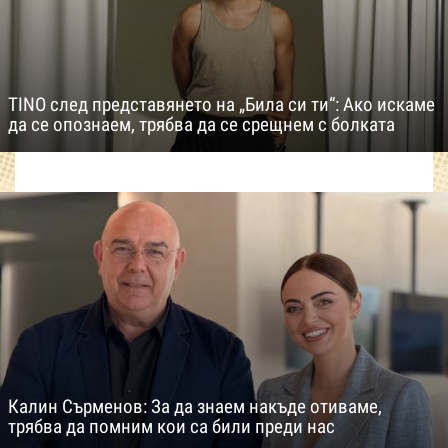
TINO след представянето на „Била си ти“: Ако искаме
да се опознаем, трябва да се срещнем с болката
Калин Сърменов: За да знаем накъде отиваме,
трябва да помним кои са били преди нас