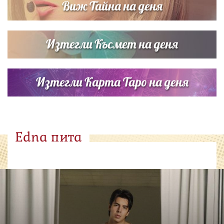
Виж Тайна на деня
Изтегли Късмет на деня
Изтегли Карта Таро на деня
Edna пита