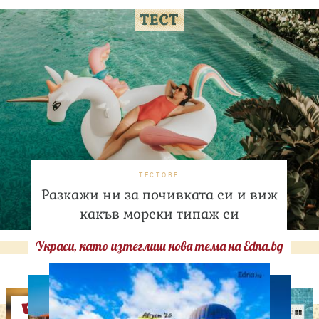
ТЕСТОВЕ
Разкажи ни за почивката си и виж
какъв морски типаж си
Украси, като изтеглиш нова тема на Edna.bg
Оферти