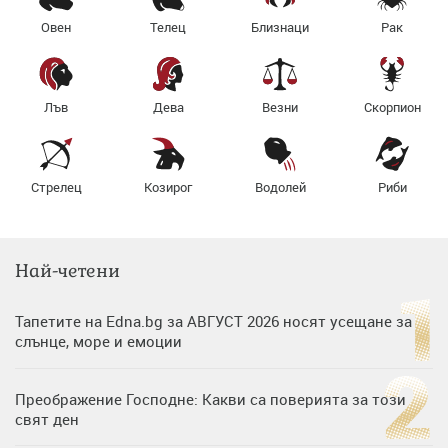
Овен
Телец
Близнаци
Рак
Лъв
Дева
Везни
Скорпион
Стрелец
Козирог
Водолей
Риби
Най-четени
Тапетите на Edna.bg за АВГУСТ 2026 носят усещане за
слънце, море и емоции
Преображение Господне: Какви са поверията за този
свят ден