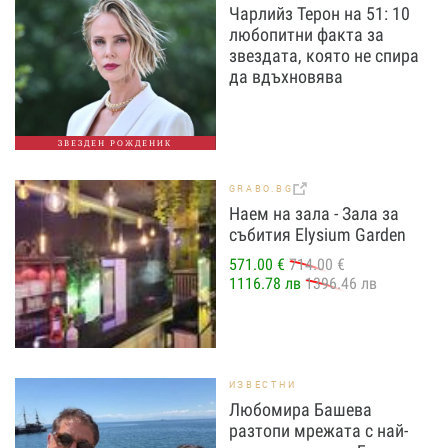
Чарлийз Терон на 51: 10
любопитни факта за
звездата, която не спира
да вдъхновява
ЗВЕЗДЕН РОЖДЕНИК
GRABO.BG
Наем на зала - Зала за
събития Elysium Garden
571.00 €
714.00 €
1116.78 лв
1396.46 лв
ИЗВЕСТНИ
Любомира Башева
разтопи мрежата с най-