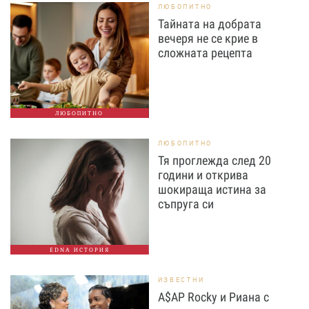
ЛЮБОПИТНО
Тайната на добрата
вечеря не се крие в
сложната рецепта
ЛЮБОПИТНО
ЛЮБОПИТНО
Тя проглежда след 20
години и открива
шокираща истина за
съпруга си
EDNA ИСТОРИЯ
ИЗВЕСТНИ
A$AP Rocky и Риана с