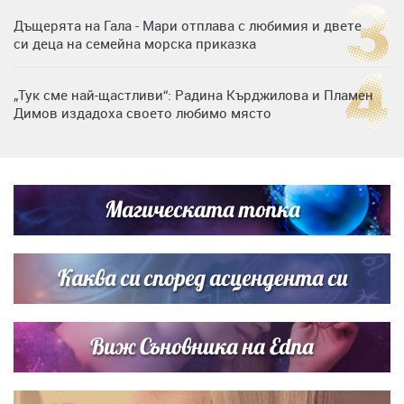
Дъщерята на Гала - Мари отплава с любимия и двете
си деца на семейна морска приказка
„Тук сме най-щастливи“: Радина Кърджилова и Пламен
Димов издадоха своето любимо място
Дъщерята на Тодор Батков вдигна сватба, Стоичков и
Братя Аргирови я изненадаха с песен
Магическата топка
Дневен хороскоп за 6 август, четвъртък
Каква си според асцендента си
Виж Съновника на Edna