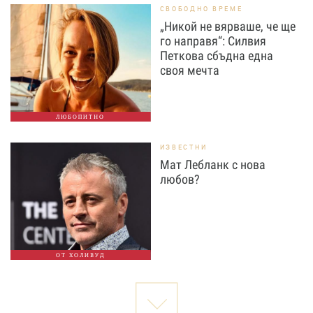
СВОБОДНО ВРЕМЕ
„Никой не вярваше, че ще
го направя“: Силвия
Петкова сбъдна една
своя мечта
ЛЮБОПИТНО
ИЗВЕСТНИ
Мат Лебланк с нова
любов?
ОТ ХОЛИВУД