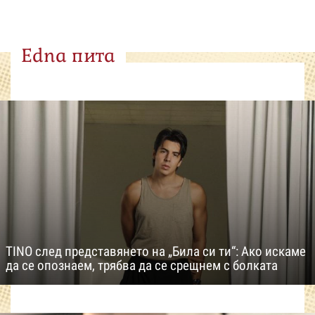
Edna пита
TINO след представянето на „Била си ти“: Ако искаме
да се опознаем, трябва да се срещнем с болката