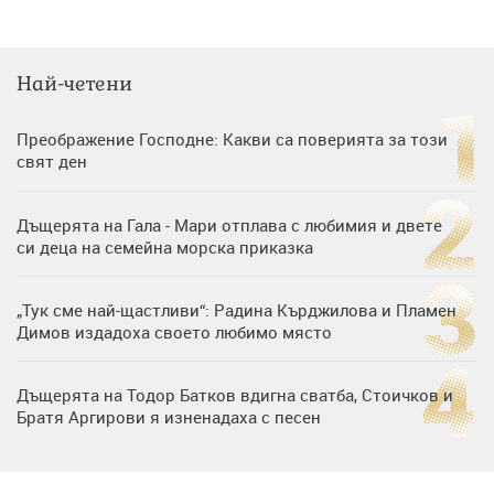
Най-четени
Преображение Господне: Какви са поверията за този
свят ден
Дъщерята на Гала - Мари отплава с любимия и двете
си деца на семейна морска приказка
„Тук сме най-щастливи“: Радина Кърджилова и Пламен
Димов издадоха своето любимо място
Дъщерята на Тодор Батков вдигна сватба, Стоичков и
Братя Аргирови я изненадаха с песен
Дневен хороскоп за 6 август, четвъртък