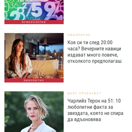
НУМЕРОЛОГИЯ
ЛЮБОПИТНО
Коя си ти след 20:00
часа? Вечерните навици
издават много повече,
отколкото предполагаш
ЛЮБОПИТНО
ДНЕС ПРАЗНУВАТ
Чарлийз Терон на 51: 10
любопитни факта за
звездата, която не спира
да вдъхновява