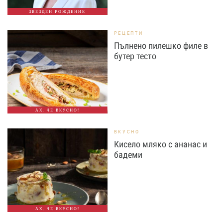
ЗВЕЗДЕН РОЖДЕНИК
РЕЦЕПТИ
Пълнено пилешко филе в
бутер тесто
АХ, ЧЕ ВКУСНО!
ВКУСНО
Кисело мляко с ананас и
бадеми
АХ, ЧЕ ВКУСНО!