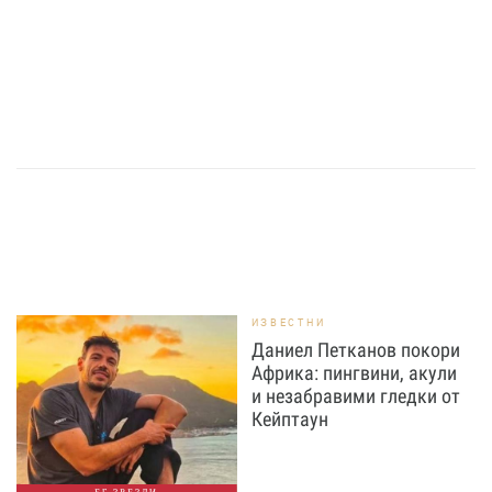
ИЗВЕСТНИ
Даниел Петканов покори
Африка: пингвини, акули
и незабравими гледки от
Кейптаун