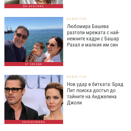
ПО-КРАСИВА
ИЗВЕСТНИ
Любомира Башева
разтопи мрежата с най-
нежните кадри с Башар
Рахал и малкия им син
БГ ЗВЕЗДИ
ИЗВЕСТНИ
Нов удар в битката: Брад
Пит поиска достъп до
тайните на Анджелина
Джоли
ЕКСКЛУЗИВНО