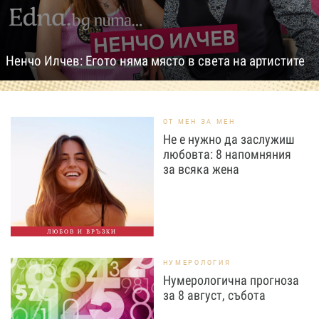
Ненчо Илчев: Егото няма място в света на артистите
ОТ МЕН ЗА МЕН
Не е нужно да заслужиш
любовта: 8 напомняния
за всяка жена
ЛЮБОВ И ВРЪЗКИ
НУМЕРОЛОГИЯ
Нумерологична прогноза
за 8 август, събота