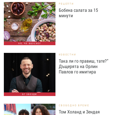
РЕЦЕПТИ
Бобена салата за 15
минути
АХ, ЧЕ ВКУСНО!
ИЗВЕСТНИ
Така ли го правиш, тате?“
Дъщерята на Орлин
Павлов го имитира
БГ ЗВЕЗДИ
СВОБОДНО ВРЕМЕ
Том Холанд и Зендая