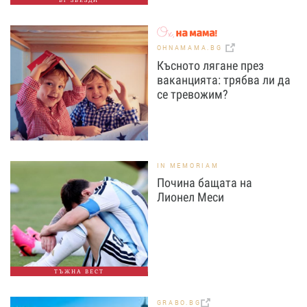
БГ ЗВЕЗДИ
OHNAMAMA.BG
Късното лягане през
ваканцията: трябва ли да
се тревожим?
IN MEMORIAM
Почина бащата на
Лионел Меси
ТЪЖНА ВЕСТ
GRABO.BG