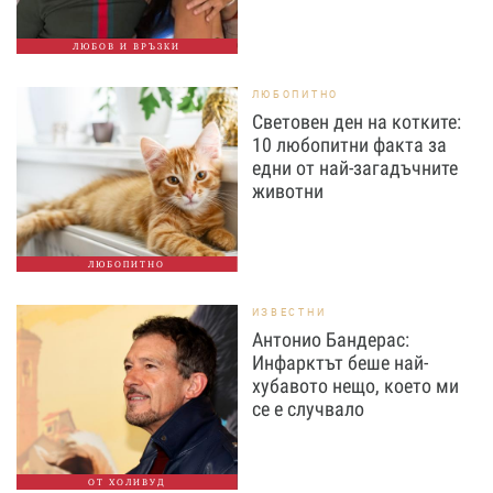
ЛЮБОВ И ВРЪЗКИ
ЛЮБОПИТНО
Световен ден на котките:
10 любопитни факта за
едни от най-загадъчните
животни
ЛЮБОПИТНО
ИЗВЕСТНИ
Антонио Бандерас:
Инфарктът беше най-
хубавото нещо, което ми
се е случвало
ОТ ХОЛИВУД