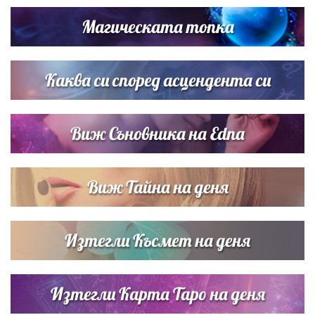
Магическата топка
Списъкът е ясен: Джей Ло и Риана във ВИП гостите на
сватбата на Роналдо
Каква си според асцендента си
Виж Съновника на Edna
Виж Тайна на деня
Изтегли Късмет на деня
Изтегли Карта Таро на деня