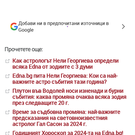
Добави ни в предпочитани източници в
Google
Прочетете още:
Как астрологът Нели Георгиева определи
всяка Edna от зодиите с 3 думи
Edna.bg пита Нели Георгиева: Кои са най-
важните астро събития тази година?
Плутон във Водолей носи изненади и бурни
събития: каква промяна очаква всяка зодия
през следващите 20 г.
Време за съдбовна промяна: най-важните
предсказания на световноизвестния
астролог Гал Сасон за 2024 г.
Годишният Хороскоп за 2024-та на Edna.bg!