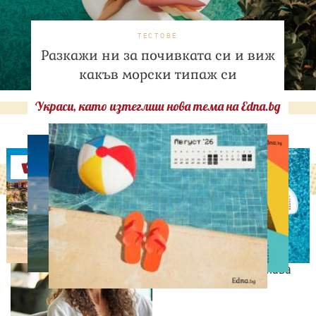
ТЕСТОВЕ
Разкажи ни за почивката си и виж
какъв морски типаж си
Украси, като изтеглиш нова тема на Edna.bg
Оферти
СВОБОДНО ВРЕМЕ
9 неща, които състаряват
жената след 35 години –
без дори да ги осъзнава