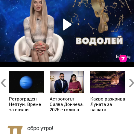
Previous
Ne
Ретрограден
Астрологът
Kакво разкрива
К
Нептун: Време
Силва Дончева:
Луната за
и
за важни
2026 е година
вашата
ж
решения за 4
на съвпадите,
личност?
зодии
които
отключват
обро утро!
новата