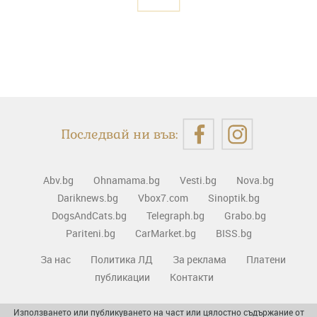
Последвай ни във:
Abv.bg
Ohnamama.bg
Vesti.bg
Nova.bg
Dariknews.bg
Vbox7.com
Sinoptik.bg
DogsAndCats.bg
Telegraph.bg
Grabo.bg
Pariteni.bg
CarMarket.bg
BISS.bg
За нас
Политика ЛД
За реклама
Платени
публикации
Контакти
Използването или публикуването на част или цялостно съдържание от