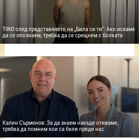
TINO след представянето на „Била си ти“: Ако искаме
да се опознаем, трябва да се срещнем с болката
Калин Сърменов: За да знаем накъде отиваме,
трябва да помним кои са били преди нас