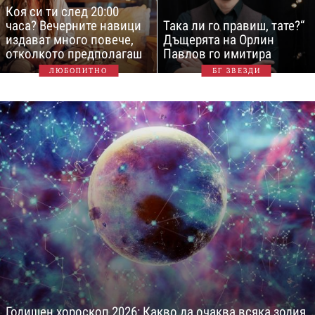
Коя си ти след 20:00
часа? Вечерните навици
Така ли го правиш, тате?“
издават много повече,
Дъщерята на Орлин
отколкото предполагаш
Павлов го имитира
ЛЮБОПИТНО
БГ ЗВЕЗДИ
Годишен хороскоп 2026: Какво да очаква всяка зодия