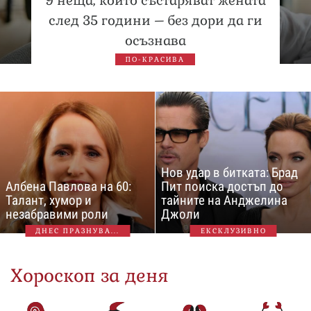
9 неща, които състаряват жената
след 35 години – без дори да ги
осъзнава
ПО-КРАСИВА
Нов удар в битката: Брад
Албена Павлова на 60:
Пит поиска достъп до
Талант, хумор и
тайните на Анджелина
незабравими роли
Джоли
ДНЕС ПРАЗНУВА...
ЕКСКЛУЗИВНО
Хороскоп за деня