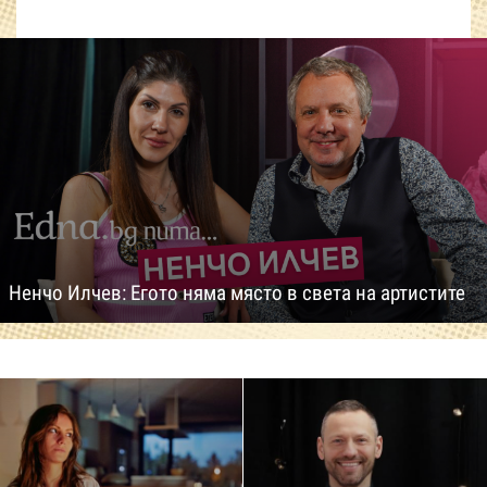
Ненчо Илчев: Егото няма място в света на артистите