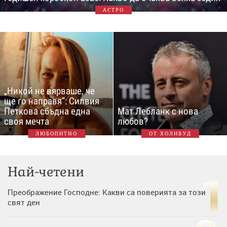
АСТРО
„Никой не вярваше, че
ще го направя“: Силвия
Петкова сбъдна една
Мат Лебланк с нова
своя мечта
любов?
ЛЮБОПИТНО
ОТ ХОЛИВУД
Най-четени
Преображение Господне: Какви са поверията за този
свят ден