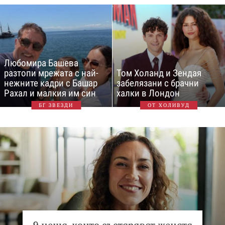
Любомира Башева
разтопи мрежата с най-
Том Холанд и Зендая
нежните кадри с Башар
забелязани с брачни
Рахал и малкия им син
халки в Лондон
БГ ЗВЕЗДИ
ОТ ХОЛИВУД