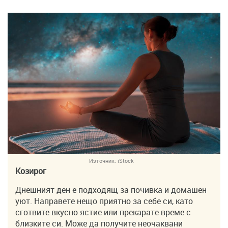
Източник:
iStock
Козирог
Днешният ден е подходящ за почивка и домашен
уют. Направете нещо приятно за себе си, като
сготвите вкусно ястие или прекарате време с
близките си. Може да получите неочаквани