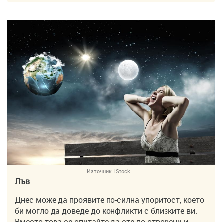
Източник:
iStock
Лъв
Днес може да проявите по-силна упоритост, което
би могло да доведе до конфликти с близките ви.
Вместо това се опитайте да сте по-отворени и