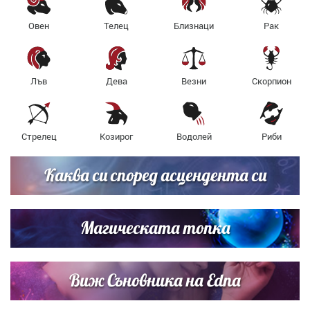
Овен
Телец
Близнаци
Рак
Лъв
Дева
Везни
Скорпион
Стрелец
Козирог
Водолей
Риби
Каква си според асцендента си
Магическата топка
Виж Съновника на Edna