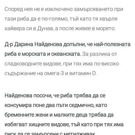
Според нея не е изключено замърсяването при
тази риба да е по-голямо, тъй като тя хвърля
хайвера си в Дунав, а после живее в морето.
Д-р Дарина Найденова допълни, че най-полезната
риба е морската и океанската.
За разлика от
сладководните видове, при тях има по-високо
съдържание на омега-3 и витамин D.
Найденова посочи, че риба трябва да се
консумира поне два пъти седмично, като
бременните жени и малките деца трябва да
избягват хищните видове, тъй като при тях има
риск да се замърсени с метилживак.