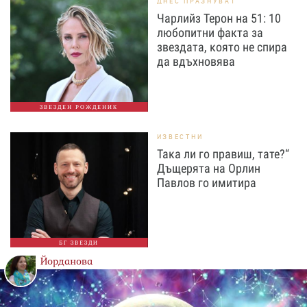
ДНЕС ПРАЗНУВАТ
Чарлийз Терон на 51: 10
любопитни факта за
звездата, която не спира
да вдъхновява
ЗВЕЗДЕН РОЖДЕНИК
ИЗВЕСТНИ
Така ли го правиш, тате?“
Дъщерята на Орлин
Павлов го имитира
БГ ЗВЕЗДИ
Йорданова