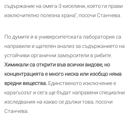
съдържание на омега-3 киселини, което ги прави
изключително полезна храна", посочи Станчева.
По думите ѝ в университетската лаборатория са
направили и щателен анализ за съдържанието на
устойчиви органични замърсители в рибите.
Химикали са открити във всички видове, но
концентрацията е много ниска или изобщо няма
вредни вещества.
Единственото изключение е
карагьозът и сега ще бъдат направени специални
изследвания на какво се дължи това, посочи
Станчева.