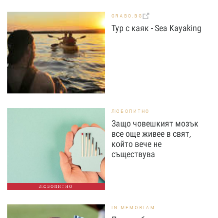
GRABO.BG
Тур с каяк - Sea Kayaking
ЛЮБОПИТНО
Защо човешкият мозък
все още живее в свят,
който вече не
съществува
ЛЮБОПИТНО
IN MEMORIAM