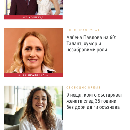
ОТ ХОЛИВУД
ДНЕС ПРАЗНУВАТ
Албена Павлова на 60:
Талант, хумор и
незабравими роли
ДНЕС ПРАЗНУВА...
СВОБОДНО ВРЕМЕ
9 неща, които състаряват
жената след 35 години –
без дори да ги осъзнава