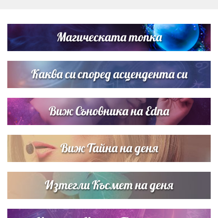
Дъщерята на Тодор Батков вдигна сватба, Стоичков и
Братя Аргирови я изненадаха с песен
Магическата топка
Дневен хороскоп за 6 август, четвъртък
Каква си според асцендента си
Виж Съновника на Edna
Виж Тайна на деня
Изтегли Късмет на деня