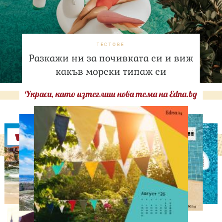
ТЕСТОВЕ
Разкажи ни за почивката си и виж
какъв морски типаж си
Украси, като изтеглиш нова тема на Edna.bg
Оферти
СВОБОДНО ВРЕМЕ
Том Холанд и Зендая
забелязани с брачни
халки в Лондон