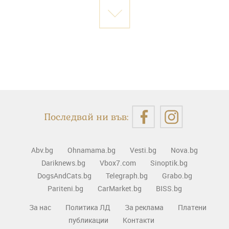
Последвай ни във:
Abv.bg
Ohnamama.bg
Vesti.bg
Nova.bg
Dariknews.bg
Vbox7.com
Sinoptik.bg
DogsAndCats.bg
Telegraph.bg
Grabo.bg
Pariteni.bg
CarMarket.bg
BISS.bg
За нас
Политика ЛД
За реклама
Платени
публикации
Контакти