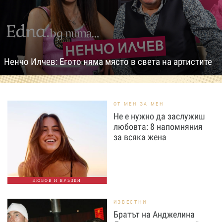
Ненчо Илчев: Егото няма място в света на артистите
ОТ МЕН ЗА МЕН
Не е нужно да заслужиш
любовта: 8 напомняния
за всяка жена
ЛЮБОВ И ВРЪЗКИ
ИЗВЕСТНИ
Братът на Анджелина