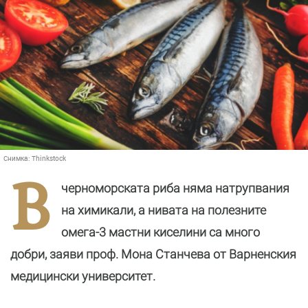
Снимка:
Thinkstock
В
черноморската риба няма натрупвания
на химикали, а нивата на полезните
омега-3 мастни киселини са много
добри, заяви проф. Мона Станчева от Варненския
медицински университет.