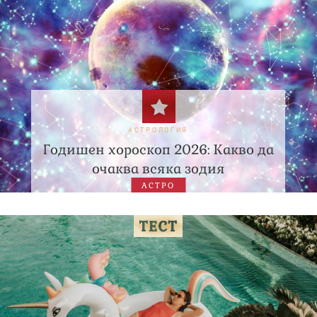
АСТРОЛОГИЯ
Годишен хороскоп 2026: Какво да
очаква всяка зодия
АСТРО