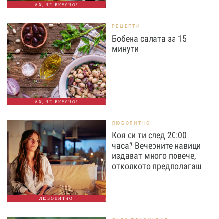
АХ, ЧЕ ВКУСНО!
РЕЦЕПТИ
Бобена салата за 15
минути
АХ, ЧЕ ВКУСНО!
ЛЮБОПИТНО
Коя си ти след 20:00
часа? Вечерните навици
издават много повече,
отколкото предполагаш
ЛЮБОПИТНО