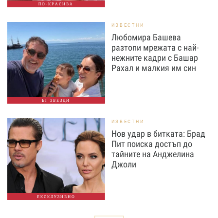
ПО-КРАСИВА
ИЗВЕСТНИ
Любомира Башева
разтопи мрежата с най-
нежните кадри с Башар
Рахал и малкия им син
БГ ЗВЕЗДИ
ИЗВЕСТНИ
Нов удар в битката: Брад
Пит поиска достъп до
тайните на Анджелина
Джоли
ЕКСКЛУЗИВНО