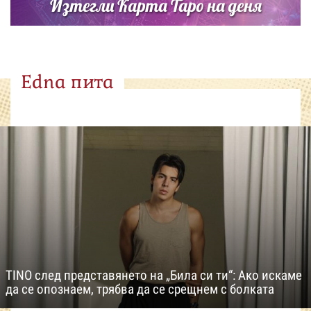
Изтегли Карта Таро на деня
Edna пита
TINO след представянето на „Била си ти“: Ако искаме
да се опознаем, трябва да се срещнем с болката