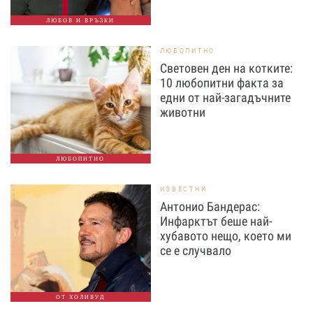
ЛЮБОВ И ВРЪЗКИ
ЛЮБОПИТНО
Световен ден на котките:
10 любопитни факта за
едни от най-загадъчните
животни
ЛЮБОПИТНО
ИЗВЕСТНИ
Антонио Бандерас:
Инфарктът беше най-
хубавото нещо, което ми
се е случвало
ОТ ХОЛИВУД